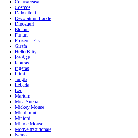
Cenusareasa
Cosmos
Dalmatieni
Decoratiuni florale
Dinozauri
Elefant
Fluturi
Frozen – Elsa
Girafa
Hello Kitty
Ice Age
Iepuras
Ingeras
Inimi
Jungla
Lebada
Leu
Maritim
Mica Sirena
Mickey Mouse
Micul print
Minioni
Minnie Mouse
Motive traditionale
Nemo