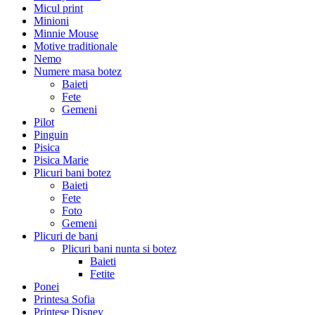
Micul print
Minioni
Minnie Mouse
Motive traditionale
Nemo
Numere masa botez
Baieti
Fete
Gemeni
Pilot
Pinguin
Pisica
Pisica Marie
Plicuri bani botez
Baieti
Fete
Foto
Gemeni
Plicuri de bani
Plicuri bani nunta si botez
Baieti
Fetite
Ponei
Printesa Sofia
Printese Disney