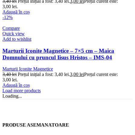
3,40
lei
Prețul inițial a fost: 3,40 lei.
3,00
lei
Prețul curent este:
3,00 lei.
Adaugă în coș
-12%
Compare
Quick view
Add to wishlist
Marturii Iconite Magnetice – 7×5 cm – Maica
Domnului cu pruncul Iisus Hristos – IMS-04
Marturii Iconite Magnetice
3,40
lei
Prețul inițial a fost: 3,40 lei.
3,00
lei
Prețul curent este:
3,00 lei.
Adaugă în coș
Load more products
Loading...
PRODUSE ASEMANATOARE