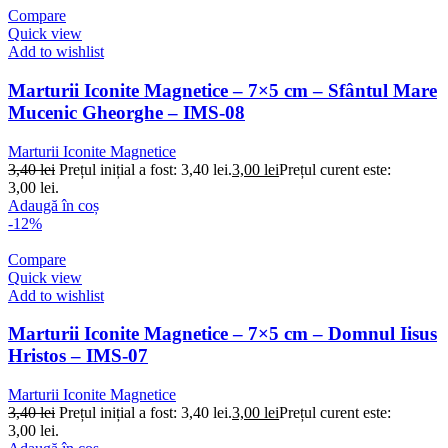
Compare
Quick view
Add to wishlist
Marturii Iconite Magnetice – 7×5 cm – Sfântul Mare
Mucenic Gheorghe – IMS-08
Marturii Iconite Magnetice
3,40
lei
Prețul inițial a fost: 3,40 lei.
3,00
lei
Prețul curent este:
3,00 lei.
Adaugă în coș
-12%
Compare
Quick view
Add to wishlist
Marturii Iconite Magnetice – 7×5 cm – Domnul Iisus
Hristos – IMS-07
Marturii Iconite Magnetice
3,40
lei
Prețul inițial a fost: 3,40 lei.
3,00
lei
Prețul curent este:
3,00 lei.