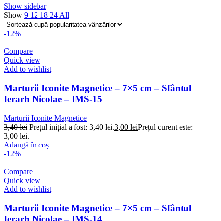
Show sidebar
Show
9
12
18
24
All
-12%
Compare
Quick view
Add to wishlist
Marturii Iconite Magnetice – 7×5 cm – Sfântul
Ierarh Nicolae – IMS-15
Marturii Iconite Magnetice
3,40
lei
Prețul inițial a fost: 3,40 lei.
3,00
lei
Prețul curent este:
3,00 lei.
Adaugă în coș
-12%
Compare
Quick view
Add to wishlist
Marturii Iconite Magnetice – 7×5 cm – Sfântul
Ierarh Nicolae – IMS-14