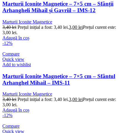
Marturii Iconite Magnetice – 7×5 cm – Sfânții
Arhangheli Mihail și Gavriil – IMS-12
Marturii Iconite Magnetice
3,40
lei
Prețul inițial a fost: 3,40 lei.
3,00
lei
Prețul curent este:
3,00 lei.
Adaugă în coș
-12%
Compare
Quick view
Add to wishlist
Marturii Iconite Magnetice – 7×5 cm – Sfântul
Arhanghel Mihail – IMS-11
Marturii Iconite Magnetice
3,40
lei
Prețul inițial a fost: 3,40 lei.
3,00
lei
Prețul curent este:
3,00 lei.
Adaugă în coș
-12%
Compare
Quick view