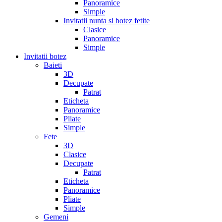
Panoramice
Simple
Invitatii nunta si botez fetite
Clasice
Panoramice
Simple
Invitatii botez
Baieti
3D
Decupate
Patrat
Eticheta
Panoramice
Pliate
Simple
Fete
3D
Clasice
Decupate
Patrat
Eticheta
Panoramice
Pliate
Simple
Gemeni