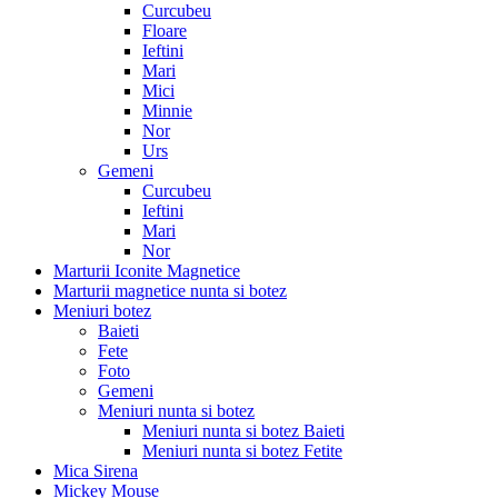
Curcubeu
Floare
Ieftini
Mari
Mici
Minnie
Nor
Urs
Gemeni
Curcubeu
Ieftini
Mari
Nor
Marturii Iconite Magnetice
Marturii magnetice nunta si botez
Meniuri botez
Baieti
Fete
Foto
Gemeni
Meniuri nunta si botez
Meniuri nunta si botez Baieti
Meniuri nunta si botez Fetite
Mica Sirena
Mickey Mouse