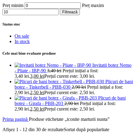
Preț minim
Preț maxim
Filtrează
Status stoc
On sale
In stock
Cele mai bine evaluate produse
Invitatii botez Nemo
- Pliate - IBP-90
3,40
lei
Prețul inițial a fost:
3,40 lei.
3,00
lei
Prețul curent este: 3,00 lei.
Plicuri de bani
botez - Tinkerbell - PBB-030
2,90
lei
Prețul inițial a fost:
2,90 lei.
2,50
lei
Prețul curent este: 2,50 lei.
Plicuri de bani
botez - Girafa - PBB-203
2,90
lei
Prețul inițial a fost:
2,90 lei.
2,50
lei
Prețul curent este: 2,50 lei.
Prima pagină
Produse etichetate „iconite marturii nunta”
Afișez 1 - 12 din 30 de rezultate
Sortat după popularitate