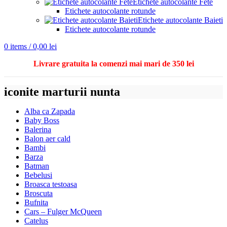
Etichete autocolante Fete
Etichete autocolante rotunde
Etichete autocolante Baieti
Etichete autocolante rotunde
0
items
/
0,00
lei
Livrare gratuita la comenzi mai mari de 350 lei
iconite marturii nunta
Alba ca Zapada
Baby Boss
Balerina
Balon aer cald
Bambi
Barza
Batman
Bebelusi
Broasca testoasa
Broscuta
Bufnita
Cars – Fulger McQueen
Catelus