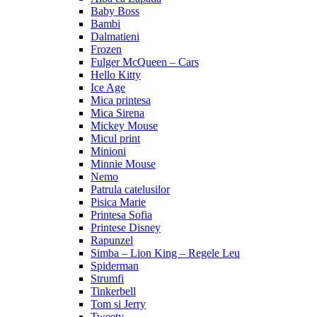
Baby Boss
Bambi
Dalmatieni
Frozen
Fulger McQueen – Cars
Hello Kitty
Ice Age
Mica printesa
Mica Sirena
Mickey Mouse
Micul print
Minioni
Minnie Mouse
Nemo
Patrula catelusilor
Pisica Marie
Printesa Sofia
Printese Disney
Rapunzel
Simba – Lion King – Regele Leu
Spiderman
Strumfi
Tinkerbell
Tom si Jerry
Tweety