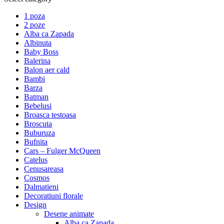
1 poza
2 poze
Alba ca Zapada
Albinuta
Baby Boss
Balerina
Balon aer cald
Bambi
Barza
Batman
Bebelusi
Broasca testoasa
Broscuta
Buburuza
Bufnita
Cars – Fulger McQueen
Catelus
Cenusareasa
Cosmos
Dalmatieni
Decoratiuni florale
Design
Desene animate
Alba ca Zapada