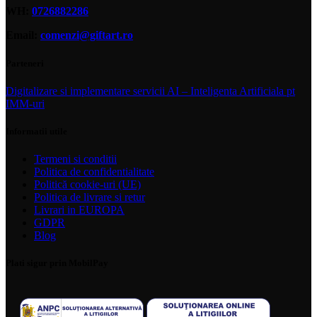
WH:
0726882286
Email:
comenzi@giftart.ro
Parteneri
Digitalizare si implementare servicii AI – Inteligenta Artificiala pt
IMM-uri
Informatii utile
Termeni si conditii
Politica de confidentialitate
Politică cookie-uri (UE)
Politica de livrare si retur
Livrari in EUROPA
GDPR
Blog
Plati sigur prin MobilPay