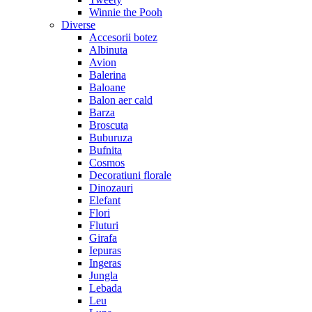
Winnie the Pooh
Diverse
Accesorii botez
Albinuta
Avion
Balerina
Baloane
Balon aer cald
Barza
Broscuta
Buburuza
Bufnita
Cosmos
Decoratiuni florale
Dinozauri
Elefant
Flori
Fluturi
Girafa
Iepuras
Ingeras
Jungla
Lebada
Leu