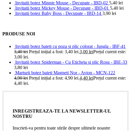
Invitatii botez Minnie Mouse - Decupate - IBD-02
5,40
lei
Invitatii botez Mickey Mouse - Decupate - IBD-01
5,40
lei
Invitatii botez Baby Boss - Decupate - IBD-14
3,90
lei
PRODUSE NOI
Invitatii botez baieti cu poza si plic colorat - Jungla - IBF-41
3,40
lei
Prețul inițial a fost: 3,40 lei.
3,00
lei
Prețul curent este:
3,00 lei.
Invitatii botez Spiderman - Cu Eticheta si plic Rosu - IBE-33
3,80
lei
Marturii botez baieti Magneti Nor - Avion - MCN-122
4,90
lei
Prețul inițial a fost: 4,90 lei.
4,40
lei
Prețul curent este:
4,40 lei.
INREGISTREAZA-TE LA NEWSLETTER-UL
NOSTRU
Inscrieti-va pentru toate stirile despre ultimele noastre