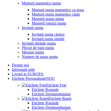
Marturii magnetice nunta
Marturii nunta magnetice cu poza
Marturii nunta magnetice citate
Magneti nunta inima
Magneti rotunzi nunta
Invitatii nunta
Invitatii nunta clasice
Invitatii nunta simple
Invitatii digitale nunta
Plicuri de bani nunta
Meniuri nunta
Numere de masa nunta
Despre noi
Informatii utile
Livrari in EUROPA
Etichete Personalizate
NOU
Etichete Fete
Etichete Rotunde
Etichete Dreptunghiulare
Etichete Baieti
Etichete Rotunde
Etichete Dreptunghiulare