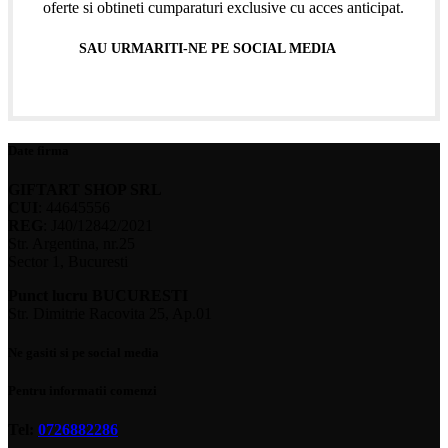
oferte si obtineti cumparaturi exclusive cu acces anticipat.
SAU URMARITI-NE PE SOCIAL MEDIA
Date firma
GIFTART SHOP SRL
CUI
: 44645556
REG
: J40/12842/2021
Str. Argentina, nr.25
Sector 1, Bucuresti
Punct lucru BUCURESTI
Str. Dimitrie Racovita 25, Ap.01
Ne gasiti si pe social media
Pentru informatii comenzi
Tel:
0726882286