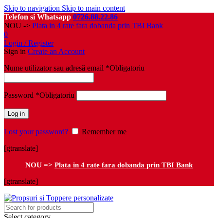
Skip to navigation
Skip to main content
Telefon si Whatsapp
0726.88.22.86
NOU ->
Plata in 4 rate fara dobanda prin TBI Bank
0
Login / Register
Sign in
Create an Account
Nume utilizator sau adresă email
*
Obligatoriu
Password
*
Obligatoriu
Log in
Lost your password?
Remember me
[gtranslate]
NOU =>
Plata in 4 rate fara dobanda prin TBI Bank
[gtranslate]
Select category