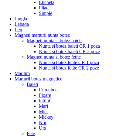
Eticheta
Pliate
Simple
Jungla
Lebada
Leu
Magneti marturii nunta botez
Magneti nunta si botez baieti
Nunta si botez baieti CR 1 poza
Nunta si botez baieti CR 2 poze
Magneti nunta si botez fetite
Nunta si botez fetite CR 1 poza
Nunta si botez fetite CR 2 poze
Maritim
Marturii botez magnetice
Baieti
Curcubeu
Floare
Ieftini
Mari
Mici
Mickey
Nor
Urs
Fete