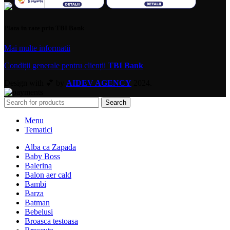
Plata in rate prin TBI Bank
Mai multe informatii
Condiții generale pentru clienții
TBI Bank
Design with 💕 by
AIDEV AGENCY
2024.
Search
Menu
Tematici
Alba ca Zapada
Baby Boss
Balerina
Balon aer cald
Bambi
Barza
Batman
Bebelusi
Broasca testoasa