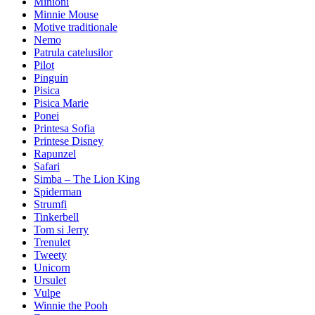
Minioni
Minnie Mouse
Motive traditionale
Nemo
Patrula catelusilor
Pilot
Pinguin
Pisica
Pisica Marie
Ponei
Printesa Sofia
Printese Disney
Rapunzel
Safari
Simba – The Lion King
Spiderman
Strumfi
Tinkerbell
Tom si Jerry
Trenulet
Tweety
Unicorn
Ursulet
Vulpe
Winnie the Pooh