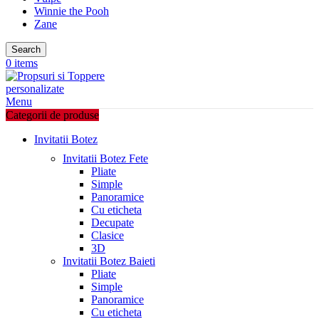
Winnie the Pooh
Zane
Search
0
items
Menu
Categorii de produse
Invitatii Botez
Invitatii Botez Fete
Pliate
Simple
Panoramice
Cu eticheta
Decupate
Clasice
3D
Invitatii Botez Baieti
Pliate
Simple
Panoramice
Cu eticheta