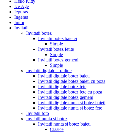
Hello Kitty
Ice Age
Iepuras
Ingeras
Inimi
Invitatii
Invitatii botez
Invitatii botez baietei
Simple
Invitatii botez fetite
Simple
Invitatii botez gemeni
Simple
Invitatii digitale – online
Invitatii digitale botez baieti
Invitatii digitale botez baieti cu poza
Invitatii digitale botez fete
Invitatii digitale botez fete cu poza
Invitatii digitale botez gemeni
Invitatii digitale nunta si botez baieti
Invitatii digitale nunta si botez fete
Invitatii foto
Invitatii nunta si botez
Invitatii nunta si botez baieti
Clasice