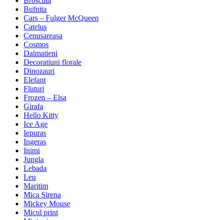
Broscuta
Bufnita
Cars – Fulger McQueen
Catelus
Cenusareasa
Cosmos
Dalmatieni
Decoratiuni florale
Dinozauri
Elefant
Fluturi
Frozen – Elsa
Girafa
Hello Kitty
Ice Age
Iepuras
Ingeras
Inimi
Jungla
Lebada
Leu
Maritim
Mica Sirena
Mickey Mouse
Micul print