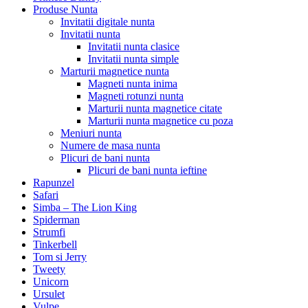
Produse Nunta
Invitatii digitale nunta
Invitatii nunta
Invitatii nunta clasice
Invitatii nunta simple
Marturii magnetice nunta
Magneti nunta inima
Magneti rotunzi nunta
Marturii nunta magnetice citate
Marturii nunta magnetice cu poza
Meniuri nunta
Numere de masa nunta
Plicuri de bani nunta
Plicuri de bani nunta ieftine
Rapunzel
Safari
Simba – The Lion King
Spiderman
Strumfi
Tinkerbell
Tom si Jerry
Tweety
Unicorn
Ursulet
Vulpe