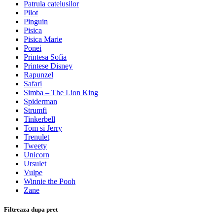
Patrula catelusilor
Pilot
Pinguin
Pisica
Pisica Marie
Ponei
Printesa Sofia
Printese Disney
Rapunzel
Safari
Simba – The Lion King
Spiderman
Strumfi
Tinkerbell
Tom si Jerry
Trenulet
Tweety
Unicorn
Ursulet
Vulpe
Winnie the Pooh
Zane
Filtreaza dupa pret