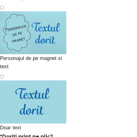
Personajul de pe magnet si
text
Doar text
*
Doriti print pe plic?