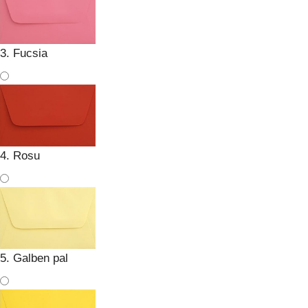
3. Fucsia
4. Rosu
5. Galben pal