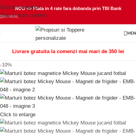
Skip to navigation
NOU =>
Plata in 4 rate fara dobanda prin TBI Bank
Skip to main content
[gtranslate]
ME
Livrare gratuita la comenzi mai mari de 350 lei
-10%
Click to enlarge