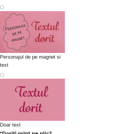
Personajul de pe magnet si
text
Doar text
*
Doriti print pe plic?