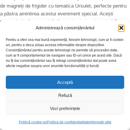
de magneți de frigider cu tematica Ursulet, perfecte pentru
a păstra amintirea acestui eveniment special. Acești
magneți, de dimensiuni 9×6 cm și cu o grosime de 0,7 mm,
Administrează consimțământul
sunt flexibili și au colțurile rotunjite, asigurându-vă că sunt
atât practici, cât și siguri. Fiecare magnet este creat pentru
Pentru a oferi cea mai bună experiență, folosim tehnologii, cum ar fi cookie-
a adăuga un strop de bucurie și originalitate la celebrarea
uri, pentru a stoca și/sau accesa informațiile despre dispozitive.
Consimțământul pentru aceste tehnologii ne permite să procesăm date,
botezului.
cum ar fi comportamentul de navigare sau ID-uri unice pe acest site. Dacă
nu îți dai consimțământul sau îți retragi consimțământul dat poate avea
Aceste mărturii de botez pentru băieți nu sunt doar
afecte negative asupra unor anumite funcționalități și funcții.
funcționale, ci și extrem de atrăgătoare. Se potrivesc
perfect pe orice suprafață metalică. Acestea vor aduce
Acceptă
zâmbete de fiecare dată când va fi văzute. Colecția noastră
Refuză
include diverse modele, permițându-vă să alegeți exact
ceea ce se potrivește cel mai bine stilului personal sau
Vezi preferințele
temei evenimentului.
Politică cookie-uri
Politica de confidentialitate
Informatii utile
Shop
Wishlist
Cart
My account
Mai mult, aceste mărturii de botez nu trebuie să fie