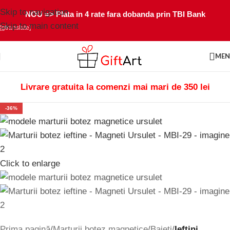
Skip to navigation
NOU =>
Plata in 4 rate fara dobanda prin TBI Bank
Skip to main content
[gtranslate]
ME
Livrare gratuita la comenzi mai mari de 350 lei
-36%
Click to enlarge
Prima pagină
Marturii botez magnetice
Baieti
Ieftini