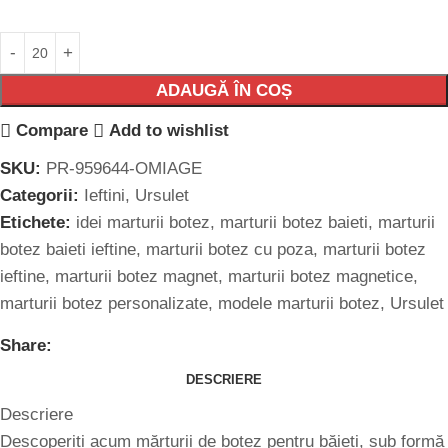
ADAUGĂ ÎN COȘ
Compare
Add to wishlist
SKU:
PR-959644-OMIAGE
Categorii:
Ieftini
,
Ursulet
Etichete:
idei marturii botez
,
marturii botez baieti
,
marturii
botez baieti ieftine
,
marturii botez cu poza
,
marturii botez
ieftine
,
marturii botez magnet
,
marturii botez magnetice
,
marturii botez personalizate
,
modele marturii botez
,
Ursulet
Share:
DESCRIERE
Descriere
Descoperiți acum mărturii de botez pentru băieți, sub formă