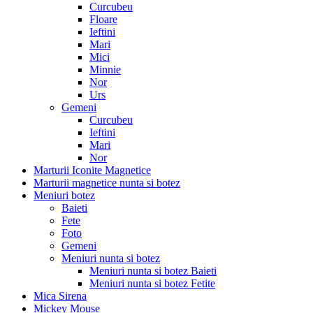
Curcubeu
Floare
Ieftini
Mari
Mici
Minnie
Nor
Urs
Gemeni
Curcubeu
Ieftini
Mari
Nor
Marturii Iconite Magnetice
Marturii magnetice nunta si botez
Meniuri botez
Baieti
Fete
Foto
Gemeni
Meniuri nunta si botez
Meniuri nunta si botez Baieti
Meniuri nunta si botez Fetite
Mica Sirena
Mickey Mouse