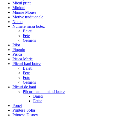
Micul print
Minioni
Minnie Mouse
Motive traditionale
Nemo
Numere masa botez
Baieti
Fete
Gemeni
Pilot
Pinguin
Pisica
Pisica Marie
Plicuri bani botez
Baieti
Fete
Foto
Gemeni
Plicuri de bani
Plicuri bani nunta si botez
Baieti
Fetite
Ponei
Printesa Sofia
Printese Disney