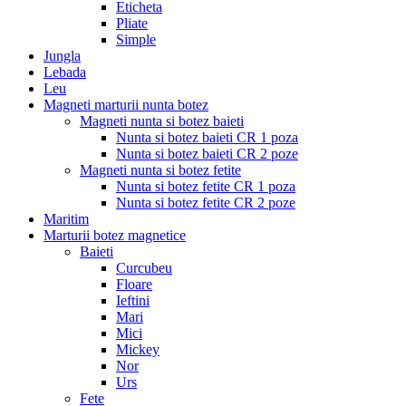
Eticheta
Pliate
Simple
Jungla
Lebada
Leu
Magneti marturii nunta botez
Magneti nunta si botez baieti
Nunta si botez baieti CR 1 poza
Nunta si botez baieti CR 2 poze
Magneti nunta si botez fetite
Nunta si botez fetite CR 1 poza
Nunta si botez fetite CR 2 poze
Maritim
Marturii botez magnetice
Baieti
Curcubeu
Floare
Ieftini
Mari
Mici
Mickey
Nor
Urs
Fete