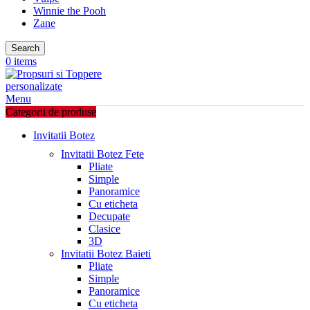
Winnie the Pooh
Zane
Search
0
items
Menu
Categorii de produse
Invitatii Botez
Invitatii Botez Fete
Pliate
Simple
Panoramice
Cu eticheta
Decupate
Clasice
3D
Invitatii Botez Baieti
Pliate
Simple
Panoramice
Cu eticheta