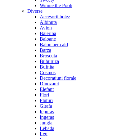
Winnie the Pooh
Diverse
Accesorii botez
Albinuta
Avion
Balerina
Baloane
Balon aer cald
Barza
Broscuta
Buburuza
Bufnita
Cosmos
Decoratiuni florale
Dinozauri
Elefant
Flori
Fluturi
Girafa
Iepuras
Ingeras
Jungla
Lebada
Leu