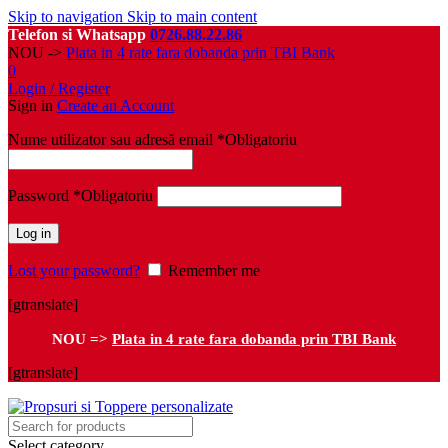
Skip to navigation
Skip to main content
Telefon si Whatsapp
0726.88.22.86
NOU ->
Plata in 4 rate fara dobanda prin TBI Bank
0
Login / Register
Sign in
Create an Account
Nume utilizator sau adresă email
*
Obligatoriu
Password
*
Obligatoriu
Log in
Lost your password?
Remember me
[gtranslate]
NOU =>
Plata in 4 rate fara dobanda prin TBI Bank
[gtranslate]
Select category