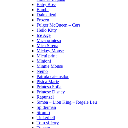
Baby Boss
Bambi
Dalmatieni
Frozen
Fulger McQueen – Cars
Hello Kitty
Ice Age
Mica printesa
Mica Sirena
Mickey Mouse
Micul print
Minioni
Minnie Mouse
Nemo
Patrula catelusilor
Pisica Marie
Printesa Sofia
Printese Disney
Rapunzel
Simba – Lion King – Regele Leu
Spiderman
Strumfi
Tinkerbell
Tom si Jerry
Tweety