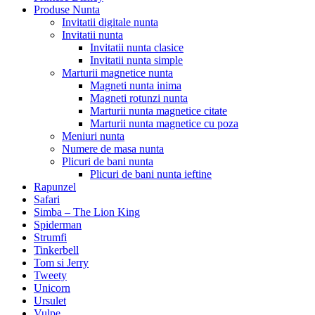
Produse Nunta
Invitatii digitale nunta
Invitatii nunta
Invitatii nunta clasice
Invitatii nunta simple
Marturii magnetice nunta
Magneti nunta inima
Magneti rotunzi nunta
Marturii nunta magnetice citate
Marturii nunta magnetice cu poza
Meniuri nunta
Numere de masa nunta
Plicuri de bani nunta
Plicuri de bani nunta ieftine
Rapunzel
Safari
Simba – The Lion King
Spiderman
Strumfi
Tinkerbell
Tom si Jerry
Tweety
Unicorn
Ursulet
Vulpe