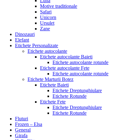
Luna
Motive traditionale
Safari
Unicorn
Ursulet
Zane
Dinozauri
Elefant
Etichete Personalizate
Etichete autocolante
Etichete autocolante Baieti
Etichete autocolante rotunde
Etichete autocolante Fete
Etichete autocolante rotunde
Etichete Marturii Botez
Etichete Baieti
Etichete Dreptunghiulare
Etichete Rotunde
Etichete Fete
Etichete Dreptunghiulare
Etichete Rotunde
Fluturi
Frozen – Elsa
General
Girafa