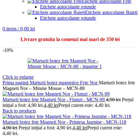
Etichete autocolante Fete
Etichete autocolante rotunde
Etichete autocolante Baieti
Etichete autocolante rotunde
0
items
/
0,00
lei
Livrare gratuita la comenzi mai mari de 350 lei
-10%
Click to enlarge
Prima pagină
Marturii botez magnetice
Fete
Nor
Marturii botez fete
Magneti Nor – Minnie Mouse – MCN-88
Marturii botez fete Magneti Nor - Fluturi - MCN-99
4,90
lei
Prețul
inițial a fost: 4,90 lei.
4,40
lei
Prețul curent este: 4,40 lei.
Back to products
Marturii botez fete Magneti Nor - Printesa Jasmine - MCN-118
4,90
lei
Prețul inițial a fost: 4,90 lei.
4,40
lei
Prețul curent este:
4,40 lei.