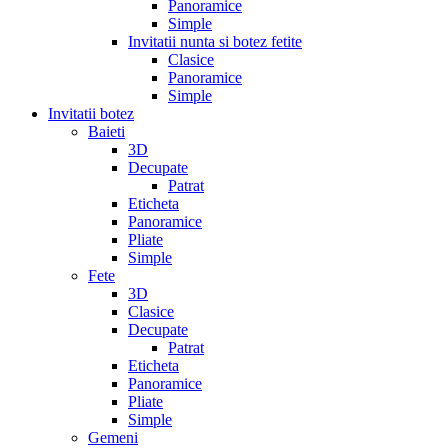
Panoramice
Simple
Invitatii nunta si botez fetite
Clasice
Panoramice
Simple
Invitatii botez
Baieti
3D
Decupate
Patrat
Eticheta
Panoramice
Pliate
Simple
Fete
3D
Clasice
Decupate
Patrat
Eticheta
Panoramice
Pliate
Simple
Gemeni