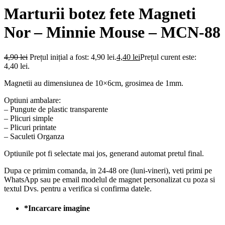
Marturii botez fete Magneti
Nor – Minnie Mouse – MCN-88
4,90
lei
Prețul inițial a fost: 4,90 lei.
4,40
lei
Prețul curent este:
4,40 lei.
Magnetii au dimensiunea de 10×6cm, grosimea de 1mm.
Optiuni ambalare:
– Pungute de plastic transparente
– Plicuri simple
– Plicuri printate
– Saculeti Organza
Optiunile pot fi selectate mai jos, generand automat pretul final.
Dupa ce primim comanda, in 24-48 ore (luni-vineri), veti primi pe
WhatsApp sau pe email modelul de magnet personalizat cu poza si
textul Dvs. pentru a verifica si confirma datele.
*
Incarcare imagine