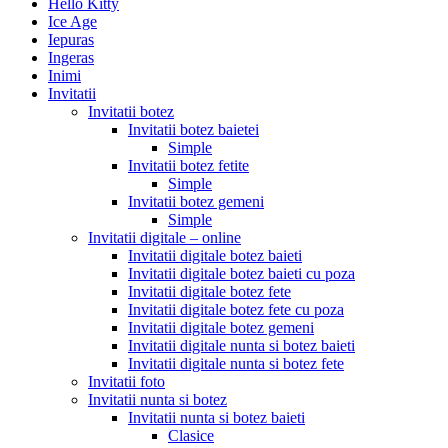
Hello Kitty
Ice Age
Iepuras
Ingeras
Inimi
Invitatii
Invitatii botez
Invitatii botez baietei
Simple
Invitatii botez fetite
Simple
Invitatii botez gemeni
Simple
Invitatii digitale – online
Invitatii digitale botez baieti
Invitatii digitale botez baieti cu poza
Invitatii digitale botez fete
Invitatii digitale botez fete cu poza
Invitatii digitale botez gemeni
Invitatii digitale nunta si botez baieti
Invitatii digitale nunta si botez fete
Invitatii foto
Invitatii nunta si botez
Invitatii nunta si botez baieti
Clasice