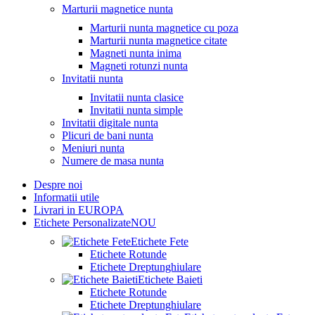
Marturii magnetice nunta
Marturii nunta magnetice cu poza
Marturii nunta magnetice citate
Magneti nunta inima
Magneti rotunzi nunta
Invitatii nunta
Invitatii nunta clasice
Invitatii nunta simple
Invitatii digitale nunta
Plicuri de bani nunta
Meniuri nunta
Numere de masa nunta
Despre noi
Informatii utile
Livrari in EUROPA
Etichete Personalizate
NOU
Etichete Fete
Etichete Rotunde
Etichete Dreptunghiulare
Etichete Baieti
Etichete Rotunde
Etichete Dreptunghiulare