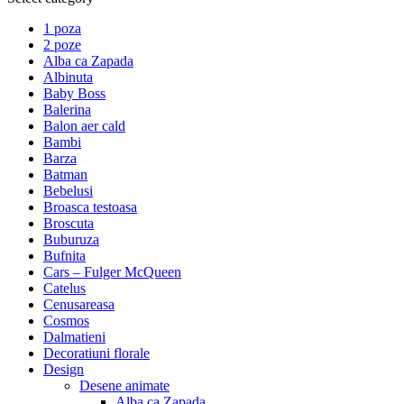
1 poza
2 poze
Alba ca Zapada
Albinuta
Baby Boss
Balerina
Balon aer cald
Bambi
Barza
Batman
Bebelusi
Broasca testoasa
Broscuta
Buburuza
Bufnita
Cars – Fulger McQueen
Catelus
Cenusareasa
Cosmos
Dalmatieni
Decoratiuni florale
Design
Desene animate
Alba ca Zapada