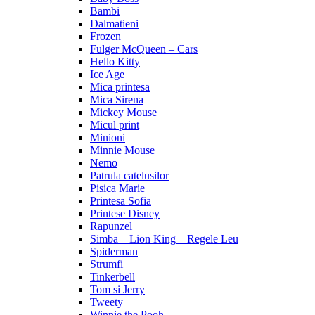
Bambi
Dalmatieni
Frozen
Fulger McQueen – Cars
Hello Kitty
Ice Age
Mica printesa
Mica Sirena
Mickey Mouse
Micul print
Minioni
Minnie Mouse
Nemo
Patrula catelusilor
Pisica Marie
Printesa Sofia
Printese Disney
Rapunzel
Simba – Lion King – Regele Leu
Spiderman
Strumfi
Tinkerbell
Tom si Jerry
Tweety
Winnie the Pooh