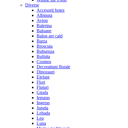
Diverse
Accesorii botez
Albinuta
Avion
Balerina
Baloane
Balon aer cald
Barza
Broscuta
Buburuza
Bufnita
Cosmos
Decoratiuni florale
Dinozauri
Elefant
Flori
Fluturi
Girafa
Iepuras
Ingeras
Jungla
Lebada
Leu
Luna