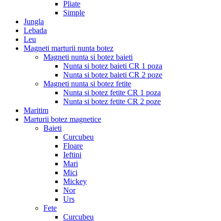
Pliate
Simple
Jungla
Lebada
Leu
Magneti marturii nunta botez
Magneti nunta si botez baieti
Nunta si botez baieti CR 1 poza
Nunta si botez baieti CR 2 poze
Magneti nunta si botez fetite
Nunta si botez fetite CR 1 poza
Nunta si botez fetite CR 2 poze
Maritim
Marturii botez magnetice
Baieti
Curcubeu
Floare
Ieftini
Mari
Mici
Mickey
Nor
Urs
Fete
Curcubeu