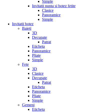
Simple
Invitatii nunta si botez fetite
Clasice
Panoramice
Simple
Invitatii botez
Baieti
3D
Decupate
Patrat
Eticheta
Panoramice
Pliate
Simple
Fete
3D
Clasice
Decupate
Patrat
Eticheta
Panoramice
Pliate
Simple
Gemeni
Eticheta