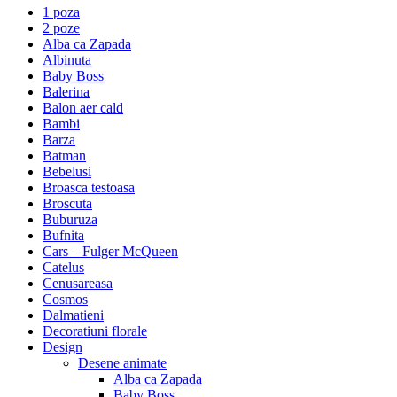
1 poza
2 poze
Alba ca Zapada
Albinuta
Baby Boss
Balerina
Balon aer cald
Bambi
Barza
Batman
Bebelusi
Broasca testoasa
Broscuta
Buburuza
Bufnita
Cars – Fulger McQueen
Catelus
Cenusareasa
Cosmos
Dalmatieni
Decoratiuni florale
Design
Desene animate
Alba ca Zapada
Baby Boss