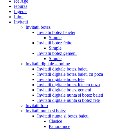
Ice Age
Iepuras
Ingeras
Inimi
Invitatii
Invitatii botez
Invitatii botez baietei
Simple
Invitatii botez fetite
Simple
Invitatii botez gemeni
Simple
Invitatii digitale – online
Invitatii digitale botez baieti
Invitatii digitale botez baieti cu poza
Invitatii digitale botez fete
Invitatii digitale botez fete cu poza
Invitatii digitale botez gemeni
Invitatii digitale nunta si botez baieti
Invitatii digitale nunta si botez fete
Invitatii foto
Invitatii nunta si botez
Invitatii nunta si botez baieti
Clasice
Panoramice