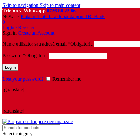
Skip to navigation
Skip to main content
Telefon si Whatsapp
0726.88.22.86
NOU ->
Plata in 4 rate fara dobanda prin TBI Bank
0
Login / Register
Sign in
Create an Account
Nume utilizator sau adresă email
*
Obligatoriu
Password
*
Obligatoriu
Log in
Lost your password?
Remember me
[gtranslate]
[gtranslate]
Select category