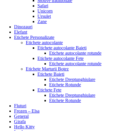
Motive traditionale
Safari
Unicorn
Ursulet
Zane
Dinozauri
Elefant
Etichete Personalizate
Etichete autocolante
Etichete autocolante Baieti
Etichete autocolante rotunde
Etichete autocolante Fete
Etichete autocolante rotunde
Etichete Marturii Botez
Etichete Baieti
Etichete Dreptunghiulare
Etichete Rotunde
Etichete Fete
Etichete Dreptunghiulare
Etichete Rotunde
Fluturi
Frozen – Elsa
General
Girafa
Hello Kitty