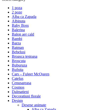
1 poza
2 poze
Alba ca Zapada
Albinuta
Baby Boss
Balerina
Balon aer cald
Bambi
Barza
Batman
Bebelusi
Broasca testoasa
Broscuta
Buburuza
Bufnita
Cars – Fulger McQueen
Catelus
Cenusareasa
Cosmos
Dalmatieni
Decoratiuni florale
Design
Desene animate
Alba ca Zapada