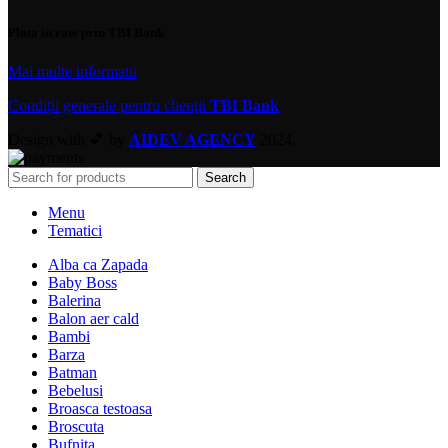
Plata in rate prin TBI Bank
Mai multe informatii
Condiții generale pentru clienții
TBI Bank
Design with 💕 by
AIDEV AGENCY
2024.
Search
Menu
Tematici
Alba ca Zapada
Baby Boss
Balerina
Balon aer cald
Bambi
Barza
Batman
Bebelusi
Broasca testoasa
Broscuta
Bufnita