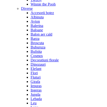
Winnie the Pooh
Diverse
Accesorii botez
Albinuta
Avion
Balerina
Baloane
Balon aer cald
Barza
Broscuta
Buburuza
Bufnita
Cosmos
Decoratiuni florale
Dinozauri
Elefant
Flori
Fluturi
Girafa
Iepuras
Ingeras
Jungla
Lebada
Leu