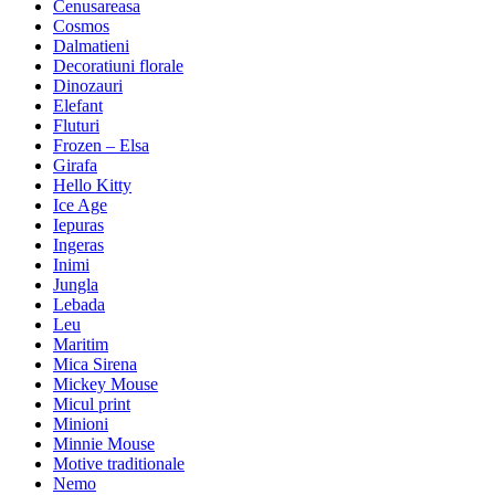
Cenusareasa
Cosmos
Dalmatieni
Decoratiuni florale
Dinozauri
Elefant
Fluturi
Frozen – Elsa
Girafa
Hello Kitty
Ice Age
Iepuras
Ingeras
Inimi
Jungla
Lebada
Leu
Maritim
Mica Sirena
Mickey Mouse
Micul print
Minioni
Minnie Mouse
Motive traditionale
Nemo