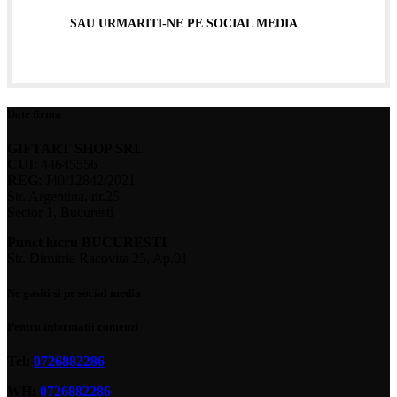
SAU URMARITI-NE PE SOCIAL MEDIA
Date firma
GIFTART SHOP SRL
CUI
: 44645556
REG
: J40/12842/2021
Str. Argentina, nr.25
Sector 1, Bucuresti
Punct lucru BUCURESTI
Str. Dimitrie Racovita 25, Ap.01
Ne gasiti si pe social media
Pentru informatii comenzi
Tel:
0726882286
WH:
0726882286