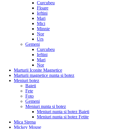
Curcubeu
Floare
Ieftini
Mari
Mici
Minnie
Nor
Urs
Gemeni
Curcubeu
Ieftini
Mari
Nor
Marturii Iconite Magnetice
Marturii magnetice nunta si botez
Meniuri botez
Baieti
Fete
Foto
Gemeni
Meniuri nunta si botez
Meniuri nunta si botez Baieti
Meniuri nunta si botez Fetite
Mica Sirena
Mickey Mouse