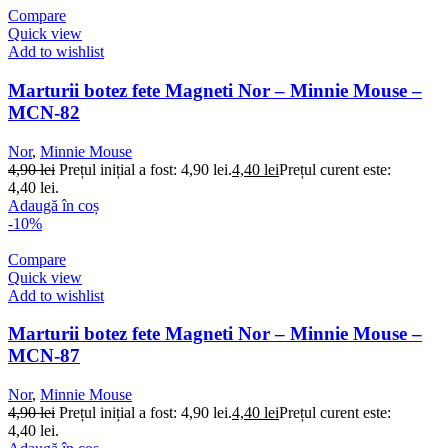
Compare
Quick view
Add to wishlist
Marturii botez fete Magneti Nor – Minnie Mouse –
MCN-82
Nor
,
Minnie Mouse
4,90
lei
Prețul inițial a fost: 4,90 lei.
4,40
lei
Prețul curent este:
4,40 lei.
Adaugă în coș
-10%
Compare
Quick view
Add to wishlist
Marturii botez fete Magneti Nor – Minnie Mouse –
MCN-87
Nor
,
Minnie Mouse
4,90
lei
Prețul inițial a fost: 4,90 lei.
4,40
lei
Prețul curent este:
4,40 lei.