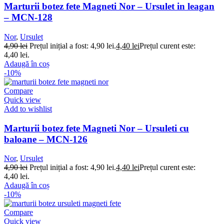
Marturii botez fete Magneti Nor – Ursulet in leagan
– MCN-128
Nor
,
Ursulet
4,90
lei
Prețul inițial a fost: 4,90 lei.
4,40
lei
Prețul curent este:
4,40 lei.
Adaugă în coș
-10%
Compare
Quick view
Add to wishlist
Marturii botez fete Magneti Nor – Ursuleti cu
baloane – MCN-126
Nor
,
Ursulet
4,90
lei
Prețul inițial a fost: 4,90 lei.
4,40
lei
Prețul curent este:
4,40 lei.
Adaugă în coș
-10%
Compare
Quick view