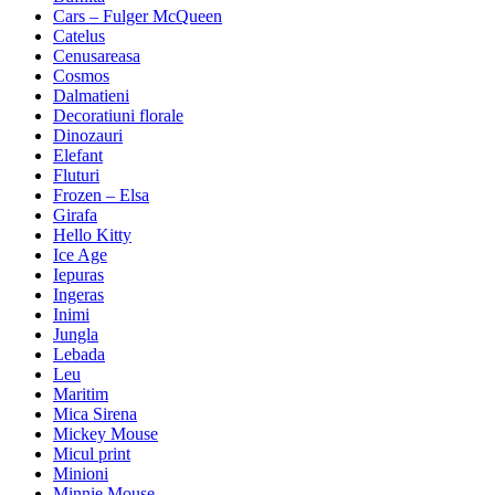
Cars – Fulger McQueen
Catelus
Cenusareasa
Cosmos
Dalmatieni
Decoratiuni florale
Dinozauri
Elefant
Fluturi
Frozen – Elsa
Girafa
Hello Kitty
Ice Age
Iepuras
Ingeras
Inimi
Jungla
Lebada
Leu
Maritim
Mica Sirena
Mickey Mouse
Micul print
Minioni
Minnie Mouse