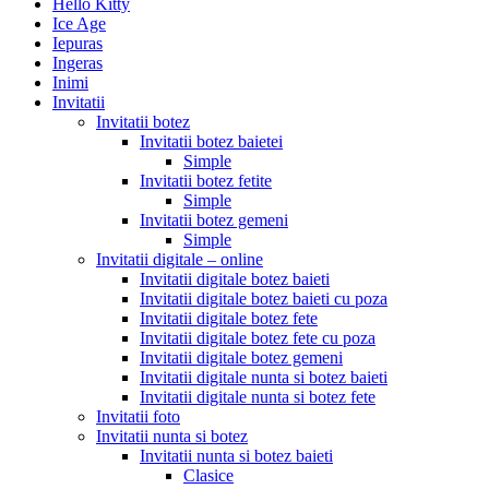
Hello Kitty
Ice Age
Iepuras
Ingeras
Inimi
Invitatii
Invitatii botez
Invitatii botez baietei
Simple
Invitatii botez fetite
Simple
Invitatii botez gemeni
Simple
Invitatii digitale – online
Invitatii digitale botez baieti
Invitatii digitale botez baieti cu poza
Invitatii digitale botez fete
Invitatii digitale botez fete cu poza
Invitatii digitale botez gemeni
Invitatii digitale nunta si botez baieti
Invitatii digitale nunta si botez fete
Invitatii foto
Invitatii nunta si botez
Invitatii nunta si botez baieti
Clasice