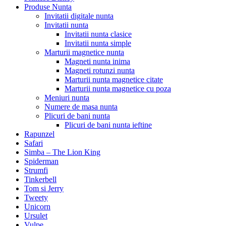
Produse Nunta
Invitatii digitale nunta
Invitatii nunta
Invitatii nunta clasice
Invitatii nunta simple
Marturii magnetice nunta
Magneti nunta inima
Magneti rotunzi nunta
Marturii nunta magnetice citate
Marturii nunta magnetice cu poza
Meniuri nunta
Numere de masa nunta
Plicuri de bani nunta
Plicuri de bani nunta ieftine
Rapunzel
Safari
Simba – The Lion King
Spiderman
Strumfi
Tinkerbell
Tom si Jerry
Tweety
Unicorn
Ursulet
Vulpe