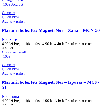
Adaugă în coș
-10%
Sold out
Compare
Quick view
Add to wishlist
Marturii botez fete Magneti Nor – Zana – MCN-50
Nor
,
Zane
4,90
lei
Prețul inițial a fost: 4,90 lei.
4,40
lei
Prețul curent este:
4,40 lei.
Citește mai mult
-10%
Compare
Quick view
Add to wishlist
Marturii botez fete Magneti Nor – Iepuras – MCN-
51
Nor
,
Iepuras
4,90
lei
Prețul inițial a fost: 4,90 lei.
4,40
lei
Prețul curent este:
4,40 lei.