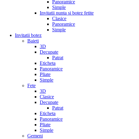
Panoramice
Simple
Invitatii nunta si botez fetite
Clasice
Panoramice
Simple
Invitatii botez
Baieti
3D
Decupate
Patrat
Eticheta
Panoramice
Pliate
Simple
Fete
3D
Clasice
Decupate
Patrat
Eticheta
Panoramice
Pliate
Simple
Gemeni