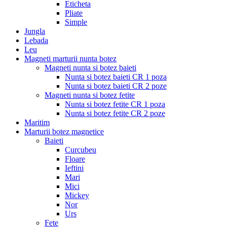
Eticheta
Pliate
Simple
Jungla
Lebada
Leu
Magneti marturii nunta botez
Magneti nunta si botez baieti
Nunta si botez baieti CR 1 poza
Nunta si botez baieti CR 2 poze
Magneti nunta si botez fetite
Nunta si botez fetite CR 1 poza
Nunta si botez fetite CR 2 poze
Maritim
Marturii botez magnetice
Baieti
Curcubeu
Floare
Ieftini
Mari
Mici
Mickey
Nor
Urs
Fete