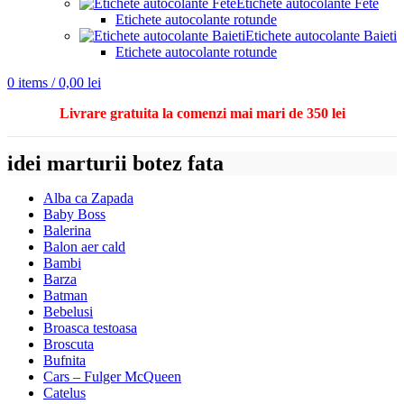
Etichete autocolante Fete
Etichete autocolante rotunde
Etichete autocolante Baieti
Etichete autocolante rotunde
0
items
/
0,00
lei
Livrare gratuita la comenzi mai mari de 350 lei
idei marturii botez fata
Alba ca Zapada
Baby Boss
Balerina
Balon aer cald
Bambi
Barza
Batman
Bebelusi
Broasca testoasa
Broscuta
Bufnita
Cars – Fulger McQueen
Catelus