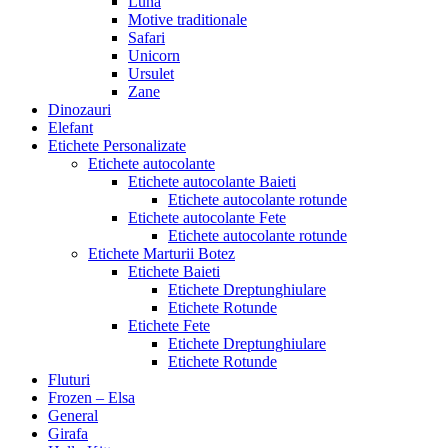
Luna
Motive traditionale
Safari
Unicorn
Ursulet
Zane
Dinozauri
Elefant
Etichete Personalizate
Etichete autocolante
Etichete autocolante Baieti
Etichete autocolante rotunde
Etichete autocolante Fete
Etichete autocolante rotunde
Etichete Marturii Botez
Etichete Baieti
Etichete Dreptunghiulare
Etichete Rotunde
Etichete Fete
Etichete Dreptunghiulare
Etichete Rotunde
Fluturi
Frozen – Elsa
General
Girafa