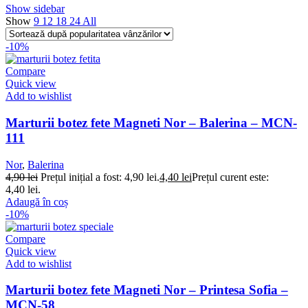
Show sidebar
Show
9
12
18
24
All
-10%
Compare
Quick view
Add to wishlist
Marturii botez fete Magneti Nor – Balerina – MCN-
111
Nor
,
Balerina
4,90
lei
Prețul inițial a fost: 4,90 lei.
4,40
lei
Prețul curent este:
4,40 lei.
Adaugă în coș
-10%
Compare
Quick view
Add to wishlist
Marturii botez fete Magneti Nor – Printesa Sofia –
MCN-58