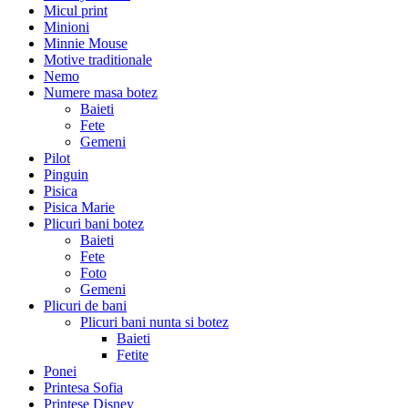
Micul print
Minioni
Minnie Mouse
Motive traditionale
Nemo
Numere masa botez
Baieti
Fete
Gemeni
Pilot
Pinguin
Pisica
Pisica Marie
Plicuri bani botez
Baieti
Fete
Foto
Gemeni
Plicuri de bani
Plicuri bani nunta si botez
Baieti
Fetite
Ponei
Printesa Sofia
Printese Disney