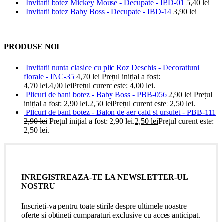
Invitatii botez Mickey Mouse - Decupate - IBD-01
5,40
lei
Invitatii botez Baby Boss - Decupate - IBD-14
3,90
lei
PRODUSE NOI
Invitatii nunta clasice cu plic Roz Deschis - Decoratiuni
florale - INC-35
4,70
lei
Prețul inițial a fost:
4,70 lei.
4,00
lei
Prețul curent este: 4,00 lei.
Plicuri de bani botez - Baby Boss - PBB-056
2,90
lei
Prețul
inițial a fost: 2,90 lei.
2,50
lei
Prețul curent este: 2,50 lei.
Plicuri de bani botez - Balon de aer cald si ursulet - PBB-111
2,90
lei
Prețul inițial a fost: 2,90 lei.
2,50
lei
Prețul curent este:
2,50 lei.
INREGISTREAZA-TE LA NEWSLETTER-UL
NOSTRU
Inscrieti-va pentru toate stirile despre ultimele noastre
oferte si obtineti cumparaturi exclusive cu acces anticipat.