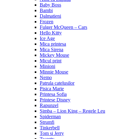
Baby Boss
Bambi
Dalmatieni
Frozen
Fulger McQueen – Cars
Hello Kitty
Ice Age
Mica printesa
Mica Sirena
Mickey Mouse
Micul print
Minioni
Minnie Mouse
Nemo
Patrula catelusilor
Pisica Marie
Printesa Sofia
Printese Disney
Rapunzel
Simba – Lion King – Regele Leu
Spiderman
Strumfi
Tinkerbell
Tom si Jerry
Tweety