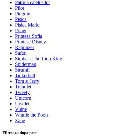
Patrula catelusilor
Pilot
Pinguin
Pisica
Pisica Marie
Ponei
Printesa Sofia
Printese Disney
Rapunzel
Safari
Simba – The Lion King
Spiderman
Strumfi
Tinkerbell
Tom si Jerry
Trenulet
Tweety
Unicorn
Ursulet
Vulpe
Winnie the Pooh
Zane
Filtreaza dupa pret