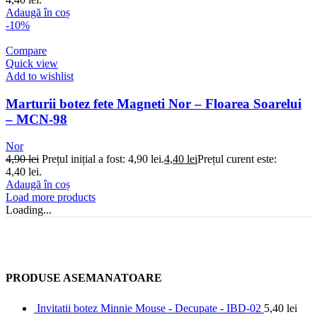
Adaugă în coș
-10%
Compare
Quick view
Add to wishlist
Marturii botez fete Magneti Nor – Floarea Soarelui
– MCN-98
Nor
4,90
lei
Prețul inițial a fost: 4,90 lei.
4,40
lei
Prețul curent este:
4,40 lei.
Adaugă în coș
Load more products
Loading...
PRODUSE ASEMANATOARE
Invitatii botez Minnie Mouse - Decupate - IBD-02
5,40
lei