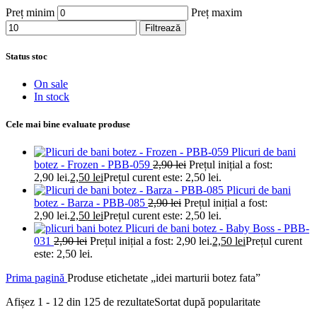
Preț minim
Preț maxim
Filtrează
Status stoc
On sale
In stock
Cele mai bine evaluate produse
Plicuri de bani
botez - Frozen - PBB-059
2,90
lei
Prețul inițial a fost:
2,90 lei.
2,50
lei
Prețul curent este: 2,50 lei.
Plicuri de bani
botez - Barza - PBB-085
2,90
lei
Prețul inițial a fost:
2,90 lei.
2,50
lei
Prețul curent este: 2,50 lei.
Plicuri de bani botez - Baby Boss - PBB-
031
2,90
lei
Prețul inițial a fost: 2,90 lei.
2,50
lei
Prețul curent
este: 2,50 lei.
Prima pagină
Produse etichetate „idei marturii botez fata”
Afișez 1 - 12 din 125 de rezultate
Sortat după popularitate