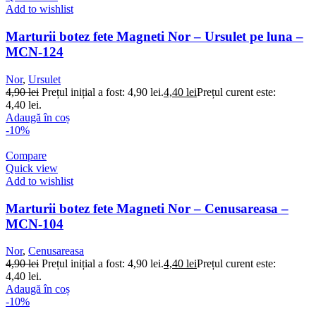
Add to wishlist
Marturii botez fete Magneti Nor – Ursulet pe luna –
MCN-124
Nor
,
Ursulet
4,90
lei
Prețul inițial a fost: 4,90 lei.
4,40
lei
Prețul curent este:
4,40 lei.
Adaugă în coș
-10%
Compare
Quick view
Add to wishlist
Marturii botez fete Magneti Nor – Cenusareasa –
MCN-104
Nor
,
Cenusareasa
4,90
lei
Prețul inițial a fost: 4,90 lei.
4,40
lei
Prețul curent este:
4,40 lei.
Adaugă în coș
-10%