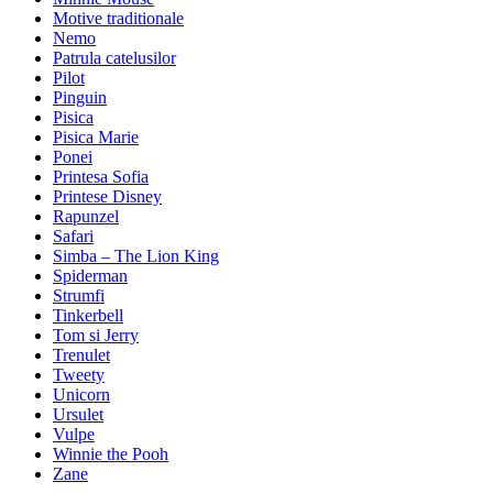
Motive traditionale
Nemo
Patrula catelusilor
Pilot
Pinguin
Pisica
Pisica Marie
Ponei
Printesa Sofia
Printese Disney
Rapunzel
Safari
Simba – The Lion King
Spiderman
Strumfi
Tinkerbell
Tom si Jerry
Trenulet
Tweety
Unicorn
Ursulet
Vulpe
Winnie the Pooh
Zane