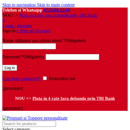
Skip to navigation
Skip to main content
Telefon si Whatsapp
0726.88.22.86
NOU ->
Plata in 4 rate fara dobanda prin TBI Bank
0
Login / Register
Sign in
Create an Account
Nume utilizator sau adresă email
*
Obligatoriu
Password
*
Obligatoriu
Log in
Lost your password?
Remember me
[gtranslate]
NOU =>
Plata in 4 rate fara dobanda prin TBI Bank
[gtranslate]
Select category