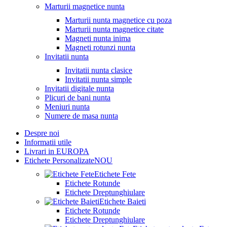
Marturii magnetice nunta
Marturii nunta magnetice cu poza
Marturii nunta magnetice citate
Magneti nunta inima
Magneti rotunzi nunta
Invitatii nunta
Invitatii nunta clasice
Invitatii nunta simple
Invitatii digitale nunta
Plicuri de bani nunta
Meniuri nunta
Numere de masa nunta
Despre noi
Informatii utile
Livrari in EUROPA
Etichete Personalizate
NOU
Etichete Fete
Etichete Rotunde
Etichete Dreptunghiulare
Etichete Baieti
Etichete Rotunde
Etichete Dreptunghiulare