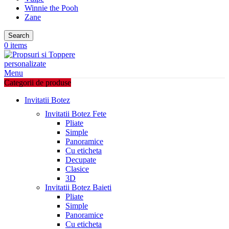
Winnie the Pooh
Zane
Search
0
items
Menu
Categorii de produse
Invitatii Botez
Invitatii Botez Fete
Pliate
Simple
Panoramice
Cu eticheta
Decupate
Clasice
3D
Invitatii Botez Baieti
Pliate
Simple
Panoramice
Cu eticheta