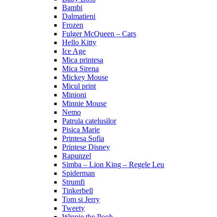
Bambi
Dalmatieni
Frozen
Fulger McQueen – Cars
Hello Kitty
Ice Age
Mica printesa
Mica Sirena
Mickey Mouse
Micul print
Minioni
Minnie Mouse
Nemo
Patrula catelusilor
Pisica Marie
Printesa Sofia
Printese Disney
Rapunzel
Simba – Lion King – Regele Leu
Spiderman
Strumfi
Tinkerbell
Tom si Jerry
Tweety
Winnie the Pooh