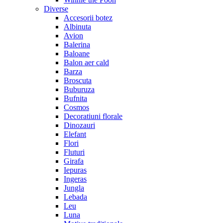
Diverse
Accesorii botez
Albinuta
Avion
Balerina
Baloane
Balon aer cald
Barza
Broscuta
Buburuza
Bufnita
Cosmos
Decoratiuni florale
Dinozauri
Elefant
Flori
Fluturi
Girafa
Iepuras
Ingeras
Jungla
Lebada
Leu
Luna