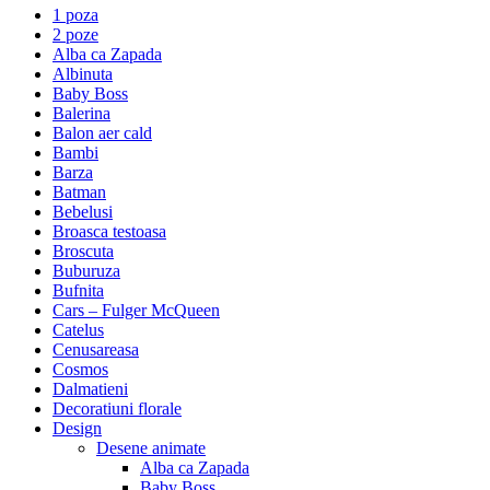
1 poza
2 poze
Alba ca Zapada
Albinuta
Baby Boss
Balerina
Balon aer cald
Bambi
Barza
Batman
Bebelusi
Broasca testoasa
Broscuta
Buburuza
Bufnita
Cars – Fulger McQueen
Catelus
Cenusareasa
Cosmos
Dalmatieni
Decoratiuni florale
Design
Desene animate
Alba ca Zapada
Baby Boss