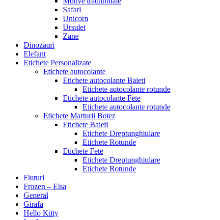
Motive traditionale
Safari
Unicorn
Ursulet
Zane
Dinozauri
Elefant
Etichete Personalizate
Etichete autocolante
Etichete autocolante Baieti
Etichete autocolante rotunde
Etichete autocolante Fete
Etichete autocolante rotunde
Etichete Marturii Botez
Etichete Baieti
Etichete Dreptunghiulare
Etichete Rotunde
Etichete Fete
Etichete Dreptunghiulare
Etichete Rotunde
Fluturi
Frozen – Elsa
General
Girafa
Hello Kitty