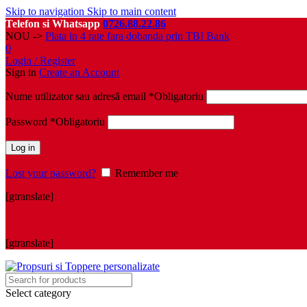
Skip to navigation
Skip to main content
Telefon si Whatsapp
0726.88.22.86
NOU ->
Plata in 4 rate fara dobanda prin TBI Bank
0
Login / Register
Sign in
Create an Account
Nume utilizator sau adresă email
*
Obligatoriu
Password
*
Obligatoriu
Log in
Lost your password?
Remember me
[gtranslate]
[gtranslate]
Select category