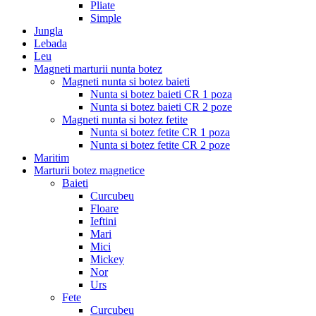
Pliate
Simple
Jungla
Lebada
Leu
Magneti marturii nunta botez
Magneti nunta si botez baieti
Nunta si botez baieti CR 1 poza
Nunta si botez baieti CR 2 poze
Magneti nunta si botez fetite
Nunta si botez fetite CR 1 poza
Nunta si botez fetite CR 2 poze
Maritim
Marturii botez magnetice
Baieti
Curcubeu
Floare
Ieftini
Mari
Mici
Mickey
Nor
Urs
Fete
Curcubeu