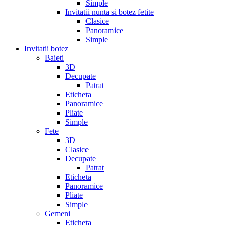
Simple
Invitatii nunta si botez fetite
Clasice
Panoramice
Simple
Invitatii botez
Baieti
3D
Decupate
Patrat
Eticheta
Panoramice
Pliate
Simple
Fete
3D
Clasice
Decupate
Patrat
Eticheta
Panoramice
Pliate
Simple
Gemeni
Eticheta