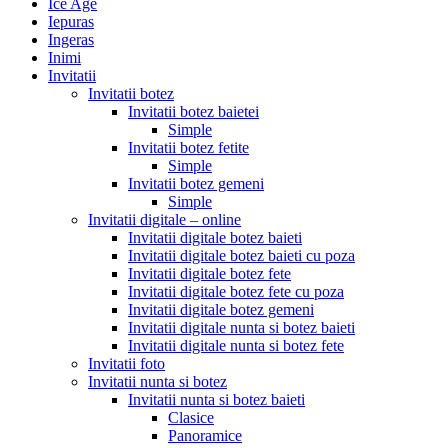
Ice Age
Iepuras
Ingeras
Inimi
Invitatii
Invitatii botez
Invitatii botez baietei
Simple
Invitatii botez fetite
Simple
Invitatii botez gemeni
Simple
Invitatii digitale – online
Invitatii digitale botez baieti
Invitatii digitale botez baieti cu poza
Invitatii digitale botez fete
Invitatii digitale botez fete cu poza
Invitatii digitale botez gemeni
Invitatii digitale nunta si botez baieti
Invitatii digitale nunta si botez fete
Invitatii foto
Invitatii nunta si botez
Invitatii nunta si botez baieti
Clasice
Panoramice