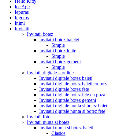
Hello Kitty
Ice Age
Iepuras
Ingeras
Inimi
Invitatii
Invitatii botez
Invitatii botez baietei
Simple
Invitatii botez fetite
Simple
Invitatii botez gemeni
Simple
Invitatii digitale – online
Invitatii digitale botez baieti
Invitatii digitale botez baieti cu poza
Invitatii digitale botez fete
Invitatii digitale botez fete cu poza
Invitatii digitale botez gemeni
Invitatii digitale nunta si botez baieti
Invitatii digitale nunta si botez fete
Invitatii foto
Invitatii nunta si botez
Invitatii nunta si botez baieti
Clasice