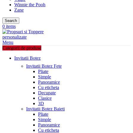
Winnie the Pooh
Zane
Search
0
items
Menu
Categorii de produse
Invitatii Botez
Invitatii Botez Fete
Pliate
Simple
Panoramice
Cu eticheta
Decupate
Clasice
3D
Invitatii Botez Baieti
Pliate
Simple
Panoramice
Cu eticheta