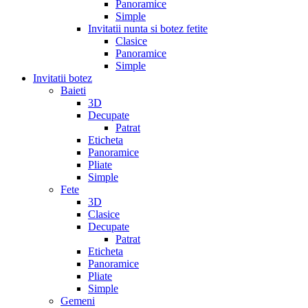
Panoramice
Simple
Invitatii nunta si botez fetite
Clasice
Panoramice
Simple
Invitatii botez
Baieti
3D
Decupate
Patrat
Eticheta
Panoramice
Pliate
Simple
Fete
3D
Clasice
Decupate
Patrat
Eticheta
Panoramice
Pliate
Simple
Gemeni