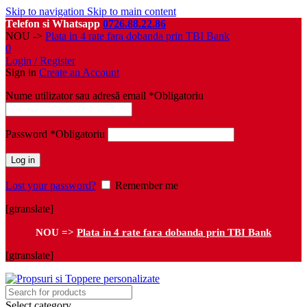
Skip to navigation
Skip to main content
Telefon si Whatsapp
0726.88.22.86
NOU ->
Plata in 4 rate fara dobanda prin TBI Bank
0
Login / Register
Sign in
Create an Account
Nume utilizator sau adresă email
*
Obligatoriu
Password
*
Obligatoriu
Log in
Lost your password?
Remember me
[gtranslate]
NOU =>
Plata in 4 rate fara dobanda prin TBI Bank
[gtranslate]
Select category