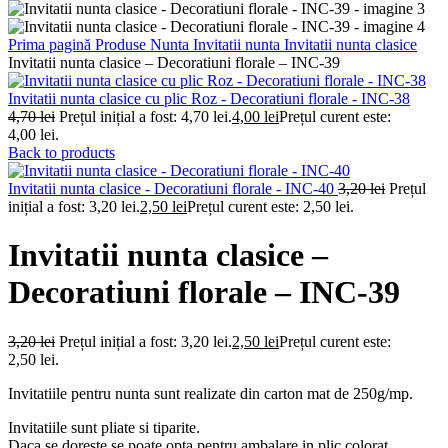
Prima pagină
Produse Nunta
Invitatii nunta
Invitatii nunta clasice
Invitatii nunta clasice – Decoratiuni florale – INC-39
Invitatii nunta clasice cu plic Roz - Decoratiuni florale - INC-38
4,70
lei
Prețul inițial a fost: 4,70 lei.
4,00
lei
Prețul curent este:
4,00 lei.
Back to products
Invitatii nunta clasice - Decoratiuni florale - INC-40
3,20
lei
Prețul
inițial a fost: 3,20 lei.
2,50
lei
Prețul curent este: 2,50 lei.
Invitatii nunta clasice –
Decoratiuni florale – INC-39
3,20
lei
Prețul inițial a fost: 3,20 lei.
2,50
lei
Prețul curent este:
2,50 lei.
Invitatiile pentru nunta sunt realizate din carton mat de 250g/mp.
Invitatiile sunt pliate si tiparite.
Daca se doreste se poate opta pentru ambalare in plic colorat.