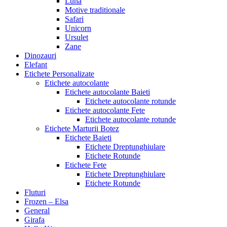
Luna
Motive traditionale
Safari
Unicorn
Ursulet
Zane
Dinozauri
Elefant
Etichete Personalizate
Etichete autocolante
Etichete autocolante Baieti
Etichete autocolante rotunde
Etichete autocolante Fete
Etichete autocolante rotunde
Etichete Marturii Botez
Etichete Baieti
Etichete Dreptunghiulare
Etichete Rotunde
Etichete Fete
Etichete Dreptunghiulare
Etichete Rotunde
Fluturi
Frozen – Elsa
General
Girafa