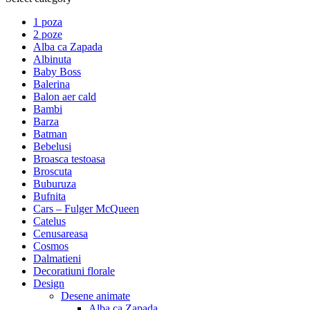
1 poza
2 poze
Alba ca Zapada
Albinuta
Baby Boss
Balerina
Balon aer cald
Bambi
Barza
Batman
Bebelusi
Broasca testoasa
Broscuta
Buburuza
Bufnita
Cars – Fulger McQueen
Catelus
Cenusareasa
Cosmos
Dalmatieni
Decoratiuni florale
Design
Desene animate
Alba ca Zapada