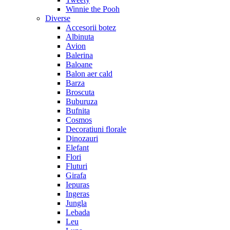
Winnie the Pooh
Diverse
Accesorii botez
Albinuta
Avion
Balerina
Baloane
Balon aer cald
Barza
Broscuta
Buburuza
Bufnita
Cosmos
Decoratiuni florale
Dinozauri
Elefant
Flori
Fluturi
Girafa
Iepuras
Ingeras
Jungla
Lebada
Leu