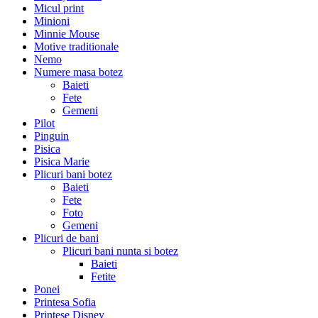
Micul print
Minioni
Minnie Mouse
Motive traditionale
Nemo
Numere masa botez
Baieti
Fete
Gemeni
Pilot
Pinguin
Pisica
Pisica Marie
Plicuri bani botez
Baieti
Fete
Foto
Gemeni
Plicuri de bani
Plicuri bani nunta si botez
Baieti
Fetite
Ponei
Printesa Sofia
Printese Disney