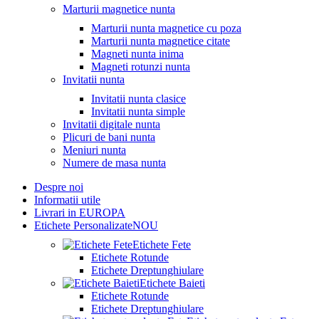
Marturii magnetice nunta
Marturii nunta magnetice cu poza
Marturii nunta magnetice citate
Magneti nunta inima
Magneti rotunzi nunta
Invitatii nunta
Invitatii nunta clasice
Invitatii nunta simple
Invitatii digitale nunta
Plicuri de bani nunta
Meniuri nunta
Numere de masa nunta
Despre noi
Informatii utile
Livrari in EUROPA
Etichete Personalizate
NOU
Etichete Fete
Etichete Rotunde
Etichete Dreptunghiulare
Etichete Baieti
Etichete Rotunde
Etichete Dreptunghiulare