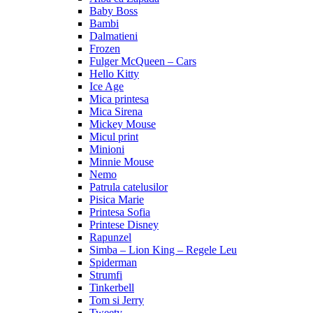
Baby Boss
Bambi
Dalmatieni
Frozen
Fulger McQueen – Cars
Hello Kitty
Ice Age
Mica printesa
Mica Sirena
Mickey Mouse
Micul print
Minioni
Minnie Mouse
Nemo
Patrula catelusilor
Pisica Marie
Printesa Sofia
Printese Disney
Rapunzel
Simba – Lion King – Regele Leu
Spiderman
Strumfi
Tinkerbell
Tom si Jerry
Tweety