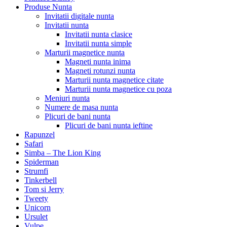
Produse Nunta
Invitatii digitale nunta
Invitatii nunta
Invitatii nunta clasice
Invitatii nunta simple
Marturii magnetice nunta
Magneti nunta inima
Magneti rotunzi nunta
Marturii nunta magnetice citate
Marturii nunta magnetice cu poza
Meniuri nunta
Numere de masa nunta
Plicuri de bani nunta
Plicuri de bani nunta ieftine
Rapunzel
Safari
Simba – The Lion King
Spiderman
Strumfi
Tinkerbell
Tom si Jerry
Tweety
Unicorn
Ursulet
Vulpe