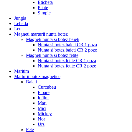
Eticheta
Pliate
Simple
Jungla
Lebada
Leu
Magneti marturii nunta botez
Magneti nunta si botez baieti
Nunta si botez baieti CR 1 poza
Nunta si botez baieti CR 2 poze
Magneti nunta si botez fetite
Nunta si botez fetite CR 1 poza
Nunta si botez fetite CR 2 poze
Maritim
Marturii botez magnetice
Baieti
Curcubeu
Floare
Ieftini
Mari
Mici
Mickey
Nor
Urs
Fete