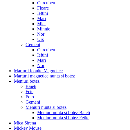
Curcubeu
Floare
Ieftini
Mari
Mici
Minnie
Nor
Urs
Gemeni
Curcubeu
Ieftini
Mari
Nor
Marturii Iconite Magnetice
Marturii magnetice nunta si botez
Meniuri botez
Baieti
Fete
Foto
Gemeni
Meniuri nunta si botez
Meniuri nunta si botez Baieti
Meniuri nunta si botez Fetite
Mica Sirena
Mickey Mouse