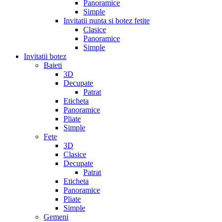
Panoramice
Simple
Invitatii nunta si botez fetite
Clasice
Panoramice
Simple
Invitatii botez
Baieti
3D
Decupate
Patrat
Eticheta
Panoramice
Pliate
Simple
Fete
3D
Clasice
Decupate
Patrat
Eticheta
Panoramice
Pliate
Simple
Gemeni