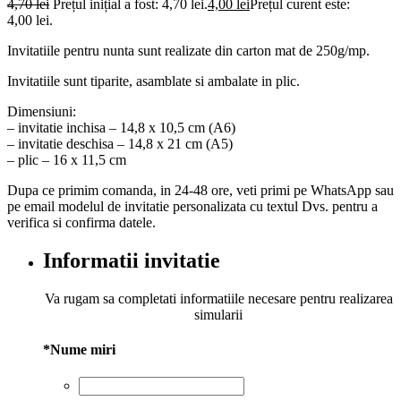
4,70
lei
Prețul inițial a fost: 4,70 lei.
4,00
lei
Prețul curent este:
4,00 lei.
Invitatiile pentru nunta sunt realizate din carton mat de 250g/mp.
Invitatiile sunt tiparite, asamblate si ambalate in plic.
Dimensiuni:
– invitatie inchisa – 14,8 x 10,5 cm (A6)
– invitatie deschisa – 14,8 x 21 cm (A5)
– plic – 16 x 11,5 cm
Dupa ce primim comanda, in 24-48 ore, veti primi pe WhatsApp sau
pe email modelul de invitatie personalizata cu textul Dvs. pentru a
verifica si confirma datele.
Informatii invitatie
Va rugam sa completati informatiile necesare pentru realizarea
simularii
*
Nume miri