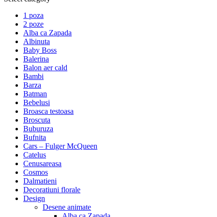
1 poza
2 poze
Alba ca Zapada
Albinuta
Baby Boss
Balerina
Balon aer cald
Bambi
Barza
Batman
Bebelusi
Broasca testoasa
Broscuta
Buburuza
Bufnita
Cars – Fulger McQueen
Catelus
Cenusareasa
Cosmos
Dalmatieni
Decoratiuni florale
Design
Desene animate
Alba ca Zapada