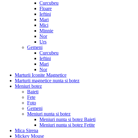
Curcubeu
Floare
Ieftini
Mari
Mici
Minnie
Nor
Urs
Gemeni
Curcubeu
Ieftini
Mari
Nor
Marturii Iconite Magnetice
Marturii magnetice nunta si botez
Meniuri botez
Baieti
Fete
Foto
Gemeni
Meniuri nunta si botez
Meniuri nunta si botez Baieti
Meniuri nunta si botez Fetite
Mica Sirena
Mickey Mouse