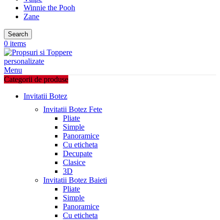
Winnie the Pooh
Zane
Search
0
items
Menu
Categorii de produse
Invitatii Botez
Invitatii Botez Fete
Pliate
Simple
Panoramice
Cu eticheta
Decupate
Clasice
3D
Invitatii Botez Baieti
Pliate
Simple
Panoramice
Cu eticheta