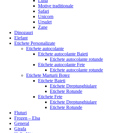
Luna
Motive traditionale
Safari
Unicorn
Ursulet
Zane
Dinozauri
Elefant
Etichete Personalizate
Etichete autocolante
Etichete autocolante Baieti
Etichete autocolante rotunde
Etichete autocolante Fete
Etichete autocolante rotunde
Etichete Marturii Botez
Etichete Baieti
Etichete Dreptunghiulare
Etichete Rotunde
Etichete Fete
Etichete Dreptunghiulare
Etichete Rotunde
Fluturi
Frozen – Elsa
General
Girafa