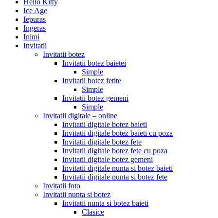
Hello Kitty
Ice Age
Iepuras
Ingeras
Inimi
Invitatii
Invitatii botez
Invitatii botez baietei
Simple
Invitatii botez fetite
Simple
Invitatii botez gemeni
Simple
Invitatii digitale – online
Invitatii digitale botez baieti
Invitatii digitale botez baieti cu poza
Invitatii digitale botez fete
Invitatii digitale botez fete cu poza
Invitatii digitale botez gemeni
Invitatii digitale nunta si botez baieti
Invitatii digitale nunta si botez fete
Invitatii foto
Invitatii nunta si botez
Invitatii nunta si botez baieti
Clasice