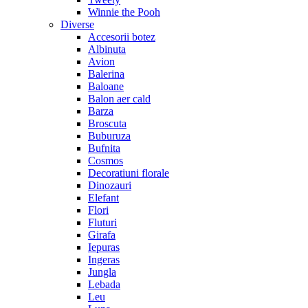
Winnie the Pooh
Diverse
Accesorii botez
Albinuta
Avion
Balerina
Baloane
Balon aer cald
Barza
Broscuta
Buburuza
Bufnita
Cosmos
Decoratiuni florale
Dinozauri
Elefant
Flori
Fluturi
Girafa
Iepuras
Ingeras
Jungla
Lebada
Leu