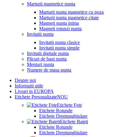
Marturii magnetice nunta
Marturii nunta magnetice cu poza
Marturii nunta magnetice citate
Magneti nunta inima
Magneti rotunzi nunta
Invitatii nunta
Invitatii nunta clasice
Invitatii nunta simple
Invitatii digitale nunta
Plicuri de bani nunta
Meniuri nunta
Numere de masa nunta
Despre noi
Informatii utile
Livrari in EUROPA
Etichete Personalizate
NOU
Etichete Fete
Etichete Rotunde
Etichete Dreptunghiulare
Etichete Baieti
Etichete Rotunde
Etichete Dreptunghiulare