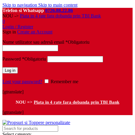
Skip to navigation
Skip to main content
Telefon si Whatsapp
0726.88.22.86
NOU ->
Plata in 4 rate fara dobanda prin TBI Bank
0
Login / Register
Sign in
Create an Account
Nume utilizator sau adresă email
*
Obligatoriu
Password
*
Obligatoriu
Log in
Lost your password?
Remember me
[gtranslate]
NOU =>
Plata in 4 rate fara dobanda prin TBI Bank
[gtranslate]
Select category