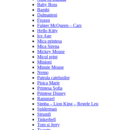
Baby Boss
Bambi
Dalmatieni
Frozen
Fulger McQueen – Cars
Hello Kitty
Ice Age
Mica printesa
Mica Sirena
Mickey Mouse
Micul print
Minioni
Minnie Mouse
Nemo
Patrula catelusilor
Pisica Marie
Printesa Sofia
Printese Disney
Rapunzel
Simba – Lion King – Regele Leu
Spiderman
Strumfi
Tinkerbell
Tom si Jerry
Tweety