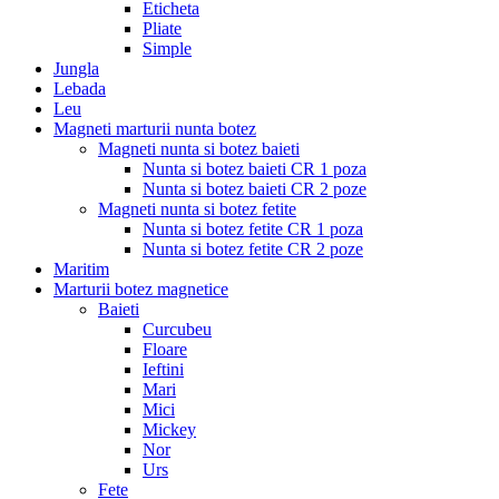
Eticheta
Pliate
Simple
Jungla
Lebada
Leu
Magneti marturii nunta botez
Magneti nunta si botez baieti
Nunta si botez baieti CR 1 poza
Nunta si botez baieti CR 2 poze
Magneti nunta si botez fetite
Nunta si botez fetite CR 1 poza
Nunta si botez fetite CR 2 poze
Maritim
Marturii botez magnetice
Baieti
Curcubeu
Floare
Ieftini
Mari
Mici
Mickey
Nor
Urs
Fete