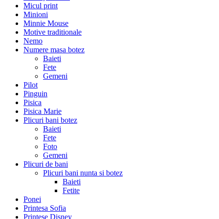
Micul print
Minioni
Minnie Mouse
Motive traditionale
Nemo
Numere masa botez
Baieti
Fete
Gemeni
Pilot
Pinguin
Pisica
Pisica Marie
Plicuri bani botez
Baieti
Fete
Foto
Gemeni
Plicuri de bani
Plicuri bani nunta si botez
Baieti
Fetite
Ponei
Printesa Sofia
Printese Disney