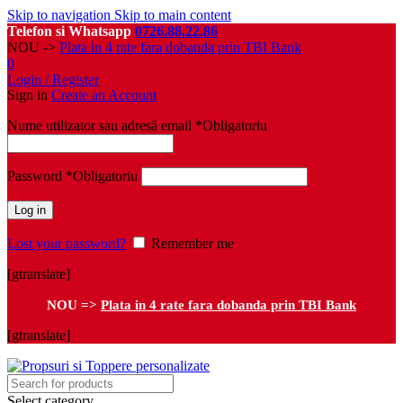
Skip to navigation
Skip to main content
Telefon si Whatsapp
0726.88.22.86
NOU ->
Plata in 4 rate fara dobanda prin TBI Bank
0
Login / Register
Sign in
Create an Account
Nume utilizator sau adresă email
*
Obligatoriu
Password
*
Obligatoriu
Log in
Lost your password?
Remember me
[gtranslate]
NOU =>
Plata in 4 rate fara dobanda prin TBI Bank
[gtranslate]
Select category