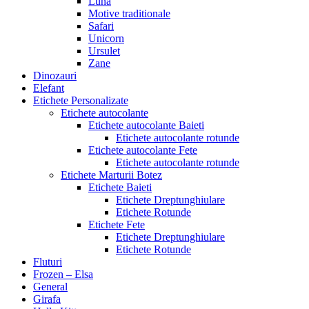
Luna
Motive traditionale
Safari
Unicorn
Ursulet
Zane
Dinozauri
Elefant
Etichete Personalizate
Etichete autocolante
Etichete autocolante Baieti
Etichete autocolante rotunde
Etichete autocolante Fete
Etichete autocolante rotunde
Etichete Marturii Botez
Etichete Baieti
Etichete Dreptunghiulare
Etichete Rotunde
Etichete Fete
Etichete Dreptunghiulare
Etichete Rotunde
Fluturi
Frozen – Elsa
General
Girafa