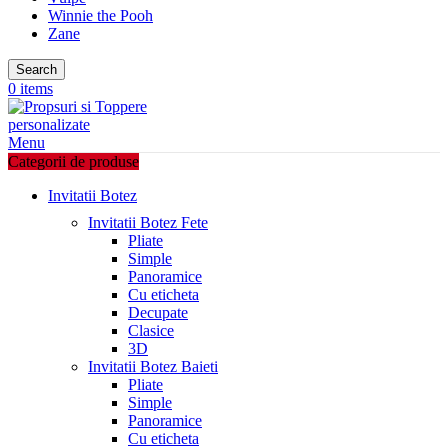
Winnie the Pooh
Zane
Search
0
items
Menu
Categorii de produse
Invitatii Botez
Invitatii Botez Fete
Pliate
Simple
Panoramice
Cu eticheta
Decupate
Clasice
3D
Invitatii Botez Baieti
Pliate
Simple
Panoramice
Cu eticheta