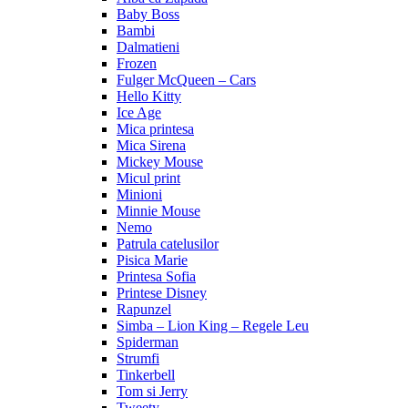
Baby Boss
Bambi
Dalmatieni
Frozen
Fulger McQueen – Cars
Hello Kitty
Ice Age
Mica printesa
Mica Sirena
Mickey Mouse
Micul print
Minioni
Minnie Mouse
Nemo
Patrula catelusilor
Pisica Marie
Printesa Sofia
Printese Disney
Rapunzel
Simba – Lion King – Regele Leu
Spiderman
Strumfi
Tinkerbell
Tom si Jerry
Tweety