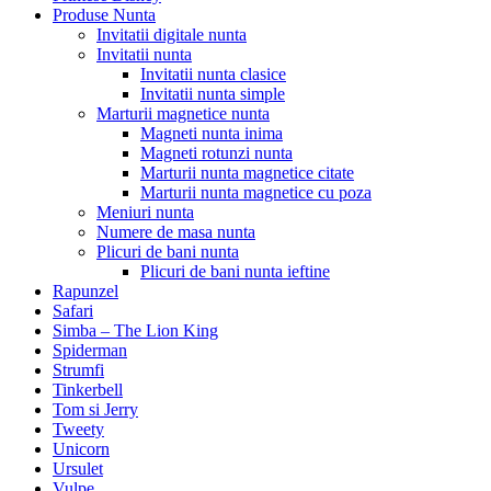
Produse Nunta
Invitatii digitale nunta
Invitatii nunta
Invitatii nunta clasice
Invitatii nunta simple
Marturii magnetice nunta
Magneti nunta inima
Magneti rotunzi nunta
Marturii nunta magnetice citate
Marturii nunta magnetice cu poza
Meniuri nunta
Numere de masa nunta
Plicuri de bani nunta
Plicuri de bani nunta ieftine
Rapunzel
Safari
Simba – The Lion King
Spiderman
Strumfi
Tinkerbell
Tom si Jerry
Tweety
Unicorn
Ursulet
Vulpe