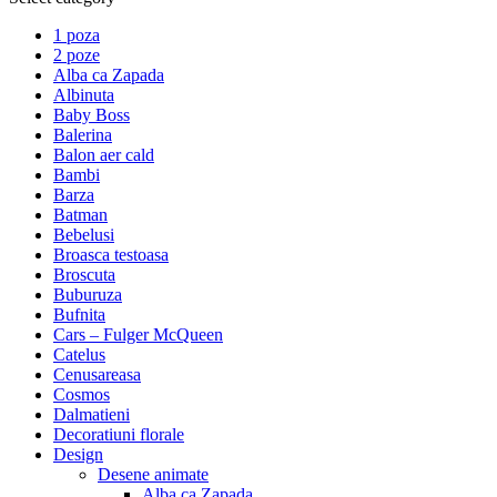
1 poza
2 poze
Alba ca Zapada
Albinuta
Baby Boss
Balerina
Balon aer cald
Bambi
Barza
Batman
Bebelusi
Broasca testoasa
Broscuta
Buburuza
Bufnita
Cars – Fulger McQueen
Catelus
Cenusareasa
Cosmos
Dalmatieni
Decoratiuni florale
Design
Desene animate
Alba ca Zapada