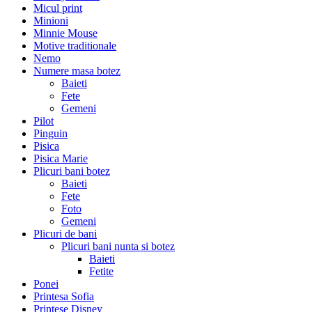
Micul print
Minioni
Minnie Mouse
Motive traditionale
Nemo
Numere masa botez
Baieti
Fete
Gemeni
Pilot
Pinguin
Pisica
Pisica Marie
Plicuri bani botez
Baieti
Fete
Foto
Gemeni
Plicuri de bani
Plicuri bani nunta si botez
Baieti
Fetite
Ponei
Printesa Sofia
Printese Disney