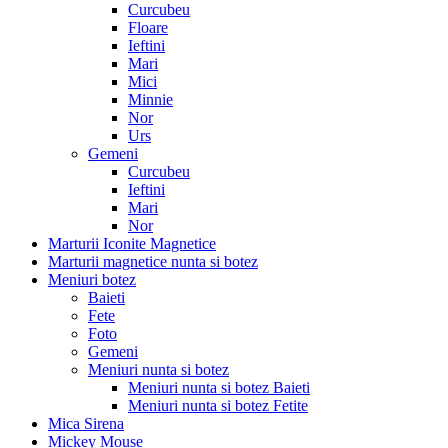
Curcubeu
Floare
Ieftini
Mari
Mici
Minnie
Nor
Urs
Gemeni
Curcubeu
Ieftini
Mari
Nor
Marturii Iconite Magnetice
Marturii magnetice nunta si botez
Meniuri botez
Baieti
Fete
Foto
Gemeni
Meniuri nunta si botez
Meniuri nunta si botez Baieti
Meniuri nunta si botez Fetite
Mica Sirena
Mickey Mouse