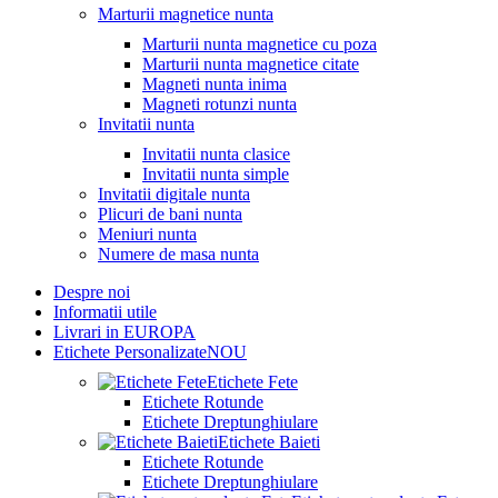
Marturii magnetice nunta
Marturii nunta magnetice cu poza
Marturii nunta magnetice citate
Magneti nunta inima
Magneti rotunzi nunta
Invitatii nunta
Invitatii nunta clasice
Invitatii nunta simple
Invitatii digitale nunta
Plicuri de bani nunta
Meniuri nunta
Numere de masa nunta
Despre noi
Informatii utile
Livrari in EUROPA
Etichete Personalizate
NOU
Etichete Fete
Etichete Rotunde
Etichete Dreptunghiulare
Etichete Baieti
Etichete Rotunde
Etichete Dreptunghiulare