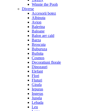
Winnie the Pooh
Diverse
Accesorii botez
Albinuta
Avion
Balerina
Baloane
Balon aer cald
Barza
Broscuta
Buburuza
Bufnita
Cosmos
Decoratiuni florale
Dinozauri
Elefant
Flori
Fluturi
Girafa
Iepuras
Ingeras
Jungla
Lebada
Leu