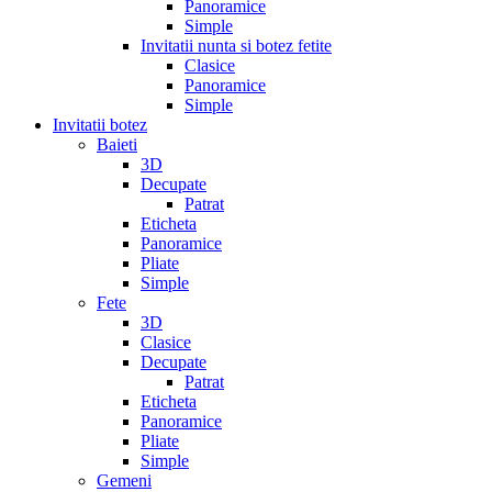
Panoramice
Simple
Invitatii nunta si botez fetite
Clasice
Panoramice
Simple
Invitatii botez
Baieti
3D
Decupate
Patrat
Eticheta
Panoramice
Pliate
Simple
Fete
3D
Clasice
Decupate
Patrat
Eticheta
Panoramice
Pliate
Simple
Gemeni