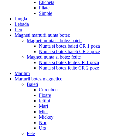
Eticheta
Pliate
Simple
Jungla
Lebada
Leu
Magneti marturii nunta botez
Magneti nunta si botez baieti
Nunta si botez baieti CR 1 poza
Nunta si botez baieti CR 2 poze
Magneti nunta si botez fetite
Nunta si botez fetite CR 1 poza
Nunta si botez fetite CR 2 poze
Maritim
Marturii botez magnetice
Baieti
Curcubeu
Floare
Ieftini
Mari
Mici
Mickey
Nor
Urs
Fete