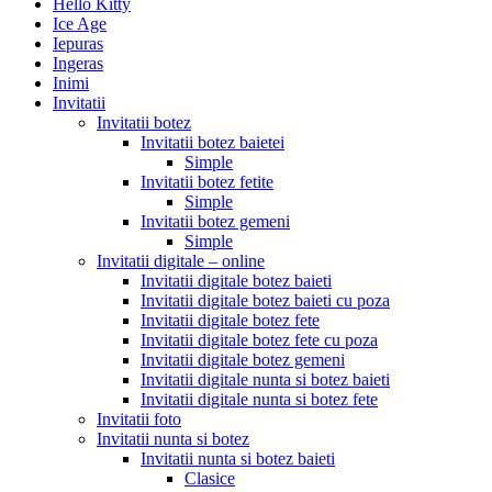
Hello Kitty
Ice Age
Iepuras
Ingeras
Inimi
Invitatii
Invitatii botez
Invitatii botez baietei
Simple
Invitatii botez fetite
Simple
Invitatii botez gemeni
Simple
Invitatii digitale – online
Invitatii digitale botez baieti
Invitatii digitale botez baieti cu poza
Invitatii digitale botez fete
Invitatii digitale botez fete cu poza
Invitatii digitale botez gemeni
Invitatii digitale nunta si botez baieti
Invitatii digitale nunta si botez fete
Invitatii foto
Invitatii nunta si botez
Invitatii nunta si botez baieti
Clasice