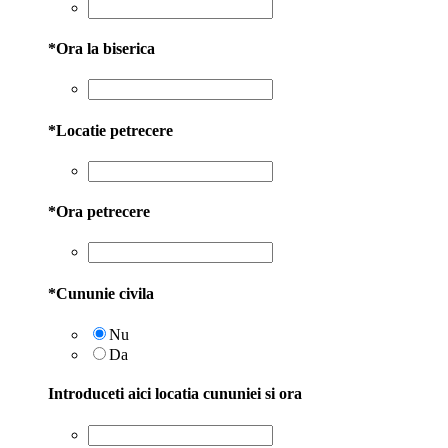
*
Ora la biserica
*
Locatie petrecere
*
Ora petrecere
*
Cununie civila
Nu
Da
Introduceti aici locatia cununiei si ora