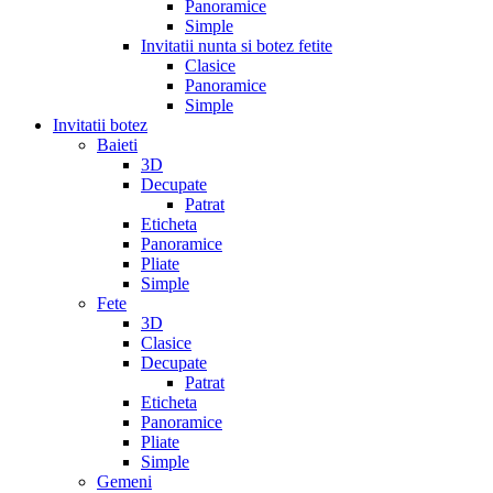
Panoramice
Simple
Invitatii nunta si botez fetite
Clasice
Panoramice
Simple
Invitatii botez
Baieti
3D
Decupate
Patrat
Eticheta
Panoramice
Pliate
Simple
Fete
3D
Clasice
Decupate
Patrat
Eticheta
Panoramice
Pliate
Simple
Gemeni