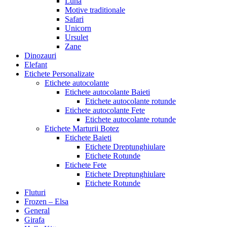
Luna
Motive traditionale
Safari
Unicorn
Ursulet
Zane
Dinozauri
Elefant
Etichete Personalizate
Etichete autocolante
Etichete autocolante Baieti
Etichete autocolante rotunde
Etichete autocolante Fete
Etichete autocolante rotunde
Etichete Marturii Botez
Etichete Baieti
Etichete Dreptunghiulare
Etichete Rotunde
Etichete Fete
Etichete Dreptunghiulare
Etichete Rotunde
Fluturi
Frozen – Elsa
General
Girafa