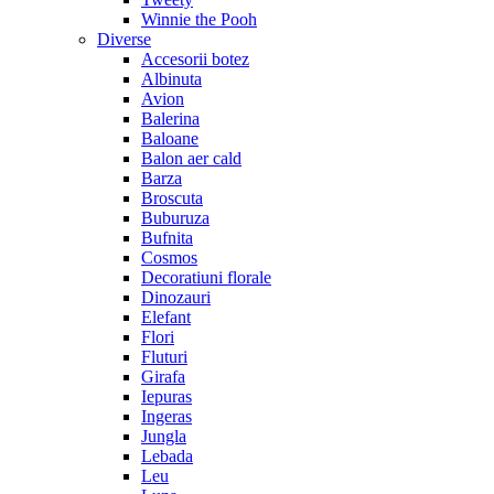
Winnie the Pooh
Diverse
Accesorii botez
Albinuta
Avion
Balerina
Baloane
Balon aer cald
Barza
Broscuta
Buburuza
Bufnita
Cosmos
Decoratiuni florale
Dinozauri
Elefant
Flori
Fluturi
Girafa
Iepuras
Ingeras
Jungla
Lebada
Leu