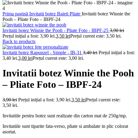
Prima pagină
Invitatii botez
Baieti
Pliate
Invitatii botez Winnie the
Pooh – Pliate Foto – IBPF-24
Invitatii botez Winnie the Pooh - Pliate Foto - IBPF-25
3,90
lei
Prețul inițial a fost: 3,90 lei.
3,50
lei
Prețul curent este: 3,50 lei.
Back to products
Invitatii botez Rapunzel - Simple - IB-31
3,40
lei
Prețul inițial a fost:
3,40 lei.
3,00
lei
Prețul curent este: 3,00 lei.
Invitatii botez Winnie the Pooh
– Pliate Foto – IBPF-24
3,90
lei
Prețul inițial a fost: 3,90 lei.
3,50
lei
Prețul curent este:
3,50 lei.
Invitatiile pentru botez sunt realizate din carton mat de 250g/mp.
Invitatiile sunt tiparite fata-verso, pliate si ambalate in plic colorat
asortat.