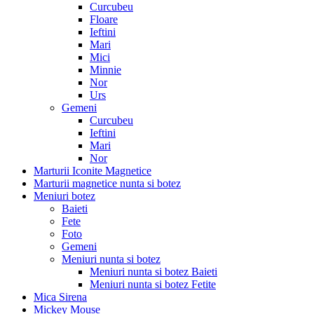
Curcubeu
Floare
Ieftini
Mari
Mici
Minnie
Nor
Urs
Gemeni
Curcubeu
Ieftini
Mari
Nor
Marturii Iconite Magnetice
Marturii magnetice nunta si botez
Meniuri botez
Baieti
Fete
Foto
Gemeni
Meniuri nunta si botez
Meniuri nunta si botez Baieti
Meniuri nunta si botez Fetite
Mica Sirena
Mickey Mouse