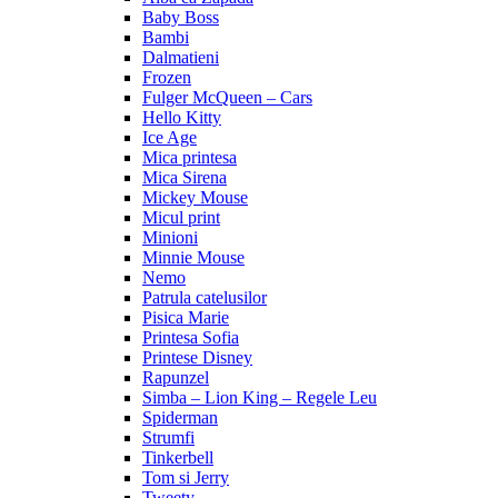
Baby Boss
Bambi
Dalmatieni
Frozen
Fulger McQueen – Cars
Hello Kitty
Ice Age
Mica printesa
Mica Sirena
Mickey Mouse
Micul print
Minioni
Minnie Mouse
Nemo
Patrula catelusilor
Pisica Marie
Printesa Sofia
Printese Disney
Rapunzel
Simba – Lion King – Regele Leu
Spiderman
Strumfi
Tinkerbell
Tom si Jerry
Tweety