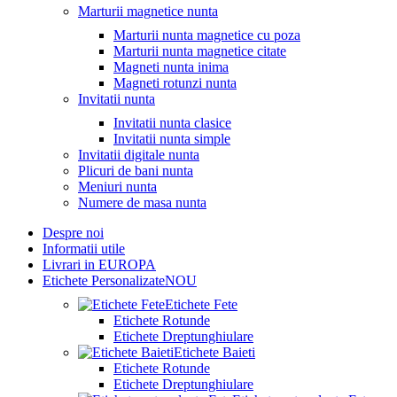
Marturii magnetice nunta
Marturii nunta magnetice cu poza
Marturii nunta magnetice citate
Magneti nunta inima
Magneti rotunzi nunta
Invitatii nunta
Invitatii nunta clasice
Invitatii nunta simple
Invitatii digitale nunta
Plicuri de bani nunta
Meniuri nunta
Numere de masa nunta
Despre noi
Informatii utile
Livrari in EUROPA
Etichete Personalizate
NOU
Etichete Fete
Etichete Rotunde
Etichete Dreptunghiulare
Etichete Baieti
Etichete Rotunde
Etichete Dreptunghiulare