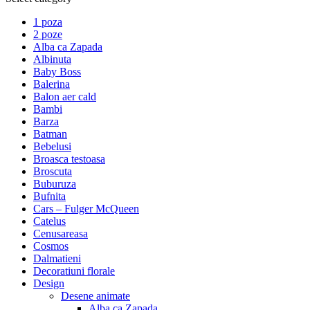
1 poza
2 poze
Alba ca Zapada
Albinuta
Baby Boss
Balerina
Balon aer cald
Bambi
Barza
Batman
Bebelusi
Broasca testoasa
Broscuta
Buburuza
Bufnita
Cars – Fulger McQueen
Catelus
Cenusareasa
Cosmos
Dalmatieni
Decoratiuni florale
Design
Desene animate
Alba ca Zapada