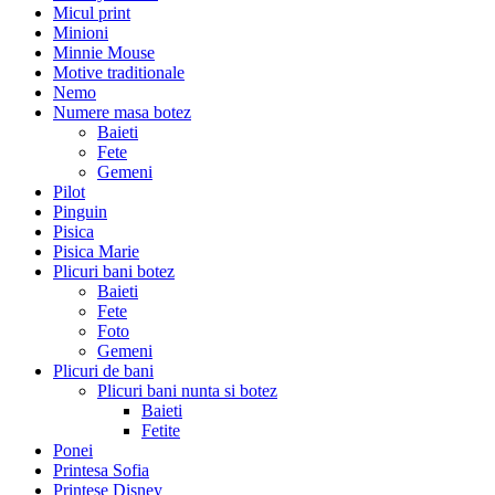
Micul print
Minioni
Minnie Mouse
Motive traditionale
Nemo
Numere masa botez
Baieti
Fete
Gemeni
Pilot
Pinguin
Pisica
Pisica Marie
Plicuri bani botez
Baieti
Fete
Foto
Gemeni
Plicuri de bani
Plicuri bani nunta si botez
Baieti
Fetite
Ponei
Printesa Sofia
Printese Disney