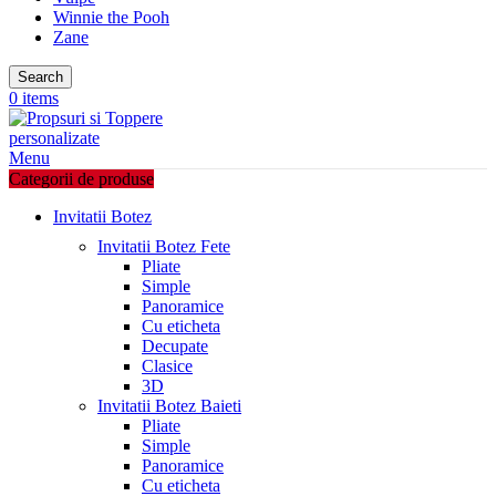
Winnie the Pooh
Zane
Search
0
items
Menu
Categorii de produse
Invitatii Botez
Invitatii Botez Fete
Pliate
Simple
Panoramice
Cu eticheta
Decupate
Clasice
3D
Invitatii Botez Baieti
Pliate
Simple
Panoramice
Cu eticheta