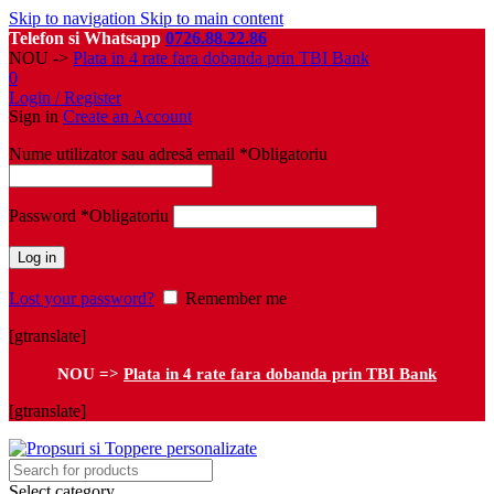
Skip to navigation
Skip to main content
Telefon si Whatsapp
0726.88.22.86
NOU ->
Plata in 4 rate fara dobanda prin TBI Bank
0
Login / Register
Sign in
Create an Account
Nume utilizator sau adresă email
*
Obligatoriu
Password
*
Obligatoriu
Log in
Lost your password?
Remember me
[gtranslate]
NOU =>
Plata in 4 rate fara dobanda prin TBI Bank
[gtranslate]
Select category