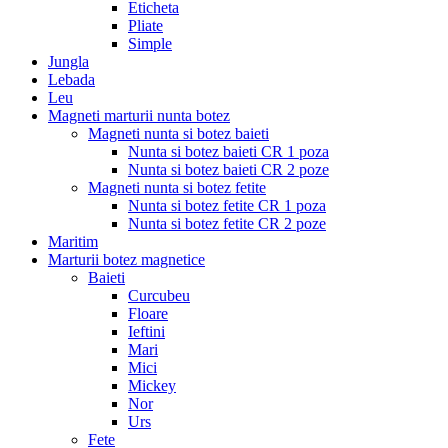
Eticheta
Pliate
Simple
Jungla
Lebada
Leu
Magneti marturii nunta botez
Magneti nunta si botez baieti
Nunta si botez baieti CR 1 poza
Nunta si botez baieti CR 2 poze
Magneti nunta si botez fetite
Nunta si botez fetite CR 1 poza
Nunta si botez fetite CR 2 poze
Maritim
Marturii botez magnetice
Baieti
Curcubeu
Floare
Ieftini
Mari
Mici
Mickey
Nor
Urs
Fete