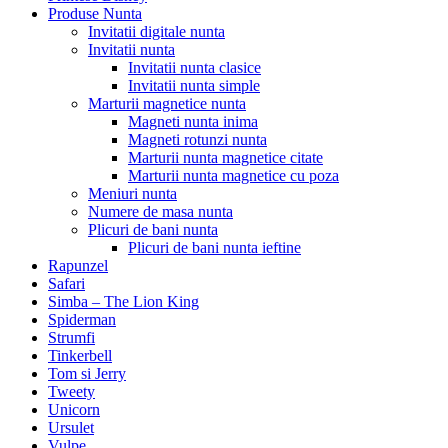
Produse Nunta
Invitatii digitale nunta
Invitatii nunta
Invitatii nunta clasice
Invitatii nunta simple
Marturii magnetice nunta
Magneti nunta inima
Magneti rotunzi nunta
Marturii nunta magnetice citate
Marturii nunta magnetice cu poza
Meniuri nunta
Numere de masa nunta
Plicuri de bani nunta
Plicuri de bani nunta ieftine
Rapunzel
Safari
Simba – The Lion King
Spiderman
Strumfi
Tinkerbell
Tom si Jerry
Tweety
Unicorn
Ursulet
Vulpe