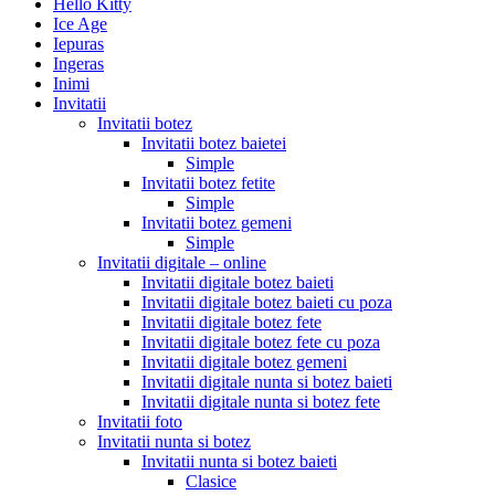
Hello Kitty
Ice Age
Iepuras
Ingeras
Inimi
Invitatii
Invitatii botez
Invitatii botez baietei
Simple
Invitatii botez fetite
Simple
Invitatii botez gemeni
Simple
Invitatii digitale – online
Invitatii digitale botez baieti
Invitatii digitale botez baieti cu poza
Invitatii digitale botez fete
Invitatii digitale botez fete cu poza
Invitatii digitale botez gemeni
Invitatii digitale nunta si botez baieti
Invitatii digitale nunta si botez fete
Invitatii foto
Invitatii nunta si botez
Invitatii nunta si botez baieti
Clasice