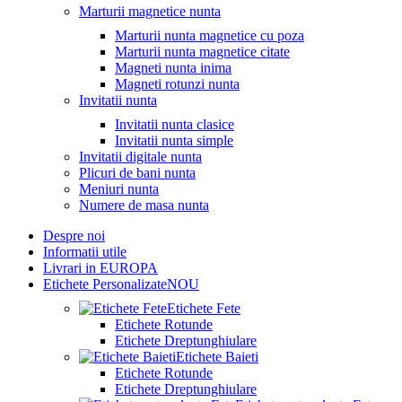
Marturii magnetice nunta
Marturii nunta magnetice cu poza
Marturii nunta magnetice citate
Magneti nunta inima
Magneti rotunzi nunta
Invitatii nunta
Invitatii nunta clasice
Invitatii nunta simple
Invitatii digitale nunta
Plicuri de bani nunta
Meniuri nunta
Numere de masa nunta
Despre noi
Informatii utile
Livrari in EUROPA
Etichete Personalizate
NOU
Etichete Fete
Etichete Rotunde
Etichete Dreptunghiulare
Etichete Baieti
Etichete Rotunde
Etichete Dreptunghiulare