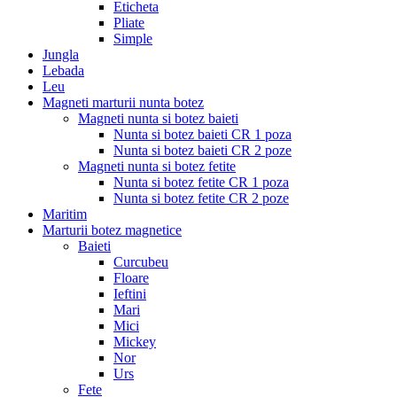
Eticheta
Pliate
Simple
Jungla
Lebada
Leu
Magneti marturii nunta botez
Magneti nunta si botez baieti
Nunta si botez baieti CR 1 poza
Nunta si botez baieti CR 2 poze
Magneti nunta si botez fetite
Nunta si botez fetite CR 1 poza
Nunta si botez fetite CR 2 poze
Maritim
Marturii botez magnetice
Baieti
Curcubeu
Floare
Ieftini
Mari
Mici
Mickey
Nor
Urs
Fete