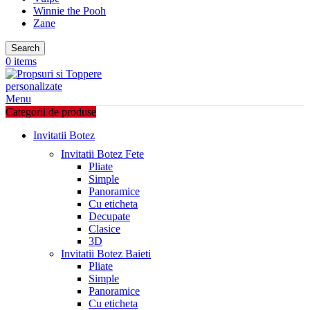
Winnie the Pooh
Zane
Search
0
items
Menu
Categorii de produse
Invitatii Botez
Invitatii Botez Fete
Pliate
Simple
Panoramice
Cu eticheta
Decupate
Clasice
3D
Invitatii Botez Baieti
Pliate
Simple
Panoramice
Cu eticheta