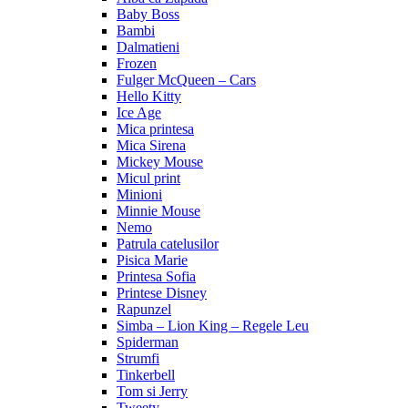
Baby Boss
Bambi
Dalmatieni
Frozen
Fulger McQueen – Cars
Hello Kitty
Ice Age
Mica printesa
Mica Sirena
Mickey Mouse
Micul print
Minioni
Minnie Mouse
Nemo
Patrula catelusilor
Pisica Marie
Printesa Sofia
Printese Disney
Rapunzel
Simba – Lion King – Regele Leu
Spiderman
Strumfi
Tinkerbell
Tom si Jerry
Tweety