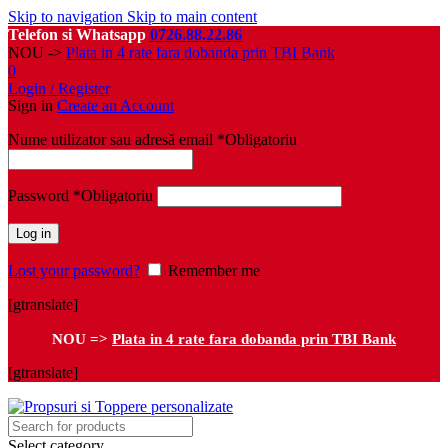
Skip to navigation
Skip to main content
Telefon si Whatsapp
0726.88.22.86
NOU ->
Plata in 4 rate fara dobanda prin TBI Bank
0
Login / Register
Sign in
Create an Account
Nume utilizator sau adresă email
*
Obligatoriu
Password
*
Obligatoriu
Log in
Lost your password?
Remember me
[gtranslate]
NOU =>
Plata in 4 rate fara dobanda prin TBI Bank
[gtranslate]
Select category