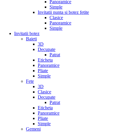
Panoramice
Simple
Invitatii nunta si botez fetite
Clasice
Panoramice
Simple
Invitatii botez
Baieti
3D
Decupate
Patrat
Eticheta
Panoramice
Pliate
Simple
Fete
3D
Clasice
Decupate
Patrat
Eticheta
Panoramice
Pliate
Simple
Gemeni