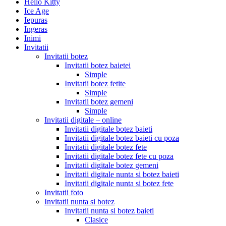
Hello Kitty
Ice Age
Iepuras
Ingeras
Inimi
Invitatii
Invitatii botez
Invitatii botez baietei
Simple
Invitatii botez fetite
Simple
Invitatii botez gemeni
Simple
Invitatii digitale – online
Invitatii digitale botez baieti
Invitatii digitale botez baieti cu poza
Invitatii digitale botez fete
Invitatii digitale botez fete cu poza
Invitatii digitale botez gemeni
Invitatii digitale nunta si botez baieti
Invitatii digitale nunta si botez fete
Invitatii foto
Invitatii nunta si botez
Invitatii nunta si botez baieti
Clasice