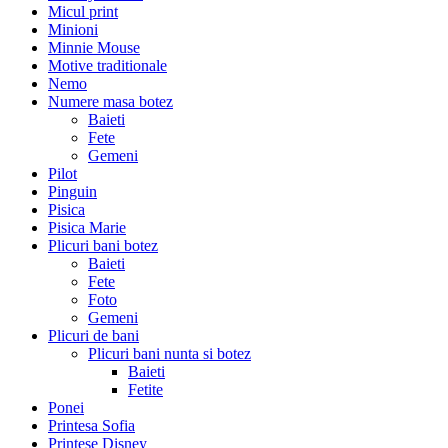
Micul print
Minioni
Minnie Mouse
Motive traditionale
Nemo
Numere masa botez
Baieti
Fete
Gemeni
Pilot
Pinguin
Pisica
Pisica Marie
Plicuri bani botez
Baieti
Fete
Foto
Gemeni
Plicuri de bani
Plicuri bani nunta si botez
Baieti
Fetite
Ponei
Printesa Sofia
Printese Disney