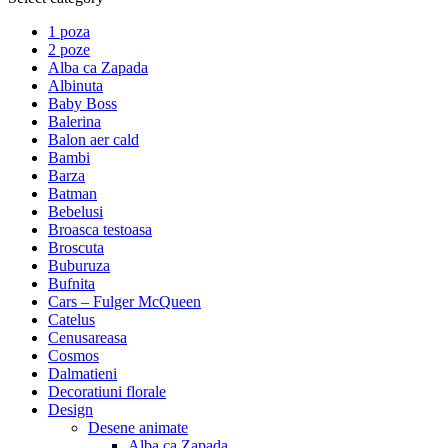
1 poza
2 poze
Alba ca Zapada
Albinuta
Baby Boss
Balerina
Balon aer cald
Bambi
Barza
Batman
Bebelusi
Broasca testoasa
Broscuta
Buburuza
Bufnita
Cars – Fulger McQueen
Catelus
Cenusareasa
Cosmos
Dalmatieni
Decoratiuni florale
Design
Desene animate
Alba ca Zapada