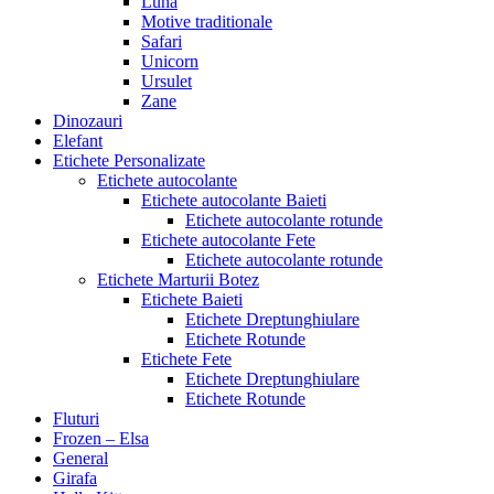
Luna
Motive traditionale
Safari
Unicorn
Ursulet
Zane
Dinozauri
Elefant
Etichete Personalizate
Etichete autocolante
Etichete autocolante Baieti
Etichete autocolante rotunde
Etichete autocolante Fete
Etichete autocolante rotunde
Etichete Marturii Botez
Etichete Baieti
Etichete Dreptunghiulare
Etichete Rotunde
Etichete Fete
Etichete Dreptunghiulare
Etichete Rotunde
Fluturi
Frozen – Elsa
General
Girafa