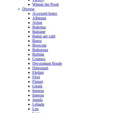
Winnie the Pooh
Diverse
Accesorii botez
Albinuta
Avion
Balerina
Baloane
Balon aer cald
Barza
Broscuta
Buburuza
Bufnita
Cosmos
Decoratiuni florale
Dinozauri
Elefant
Flori
Fluturi
Girafa
Iepuras
Ingeras
Jungla
Lebada
Leu