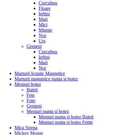
Curcubeu
Floare
Ieftini
Mari
Mici
Minnie
Nor
Urs
Gemeni
Curcubeu
Ieftini
Mari
Nor
Marturii Iconite Magnetice
Marturii magnetice nunta si botez
Meniuri botez
Baieti
Fete
Foto
Gemeni
Meniuri nunta si botez
Meniuri nunta si botez Baieti
Meniuri nunta si botez Fetite
Mica Sirena
Mickey Mouse