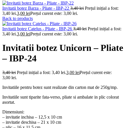
Invitatii botez Barza - Pliate - IBP-22
3,40
lei
Prețul inițial a fost:
3,40 lei.
3,00
lei
Prețul curent este: 3,00 lei.
Back to products
Invitatii botez Catelus - Pliate - IBP-26
3,40
lei
Prețul inițial a fost:
3,40 lei.
3,00
lei
Prețul curent este: 3,00 lei.
Invitatii botez Unicorn – Pliate
– IBP-24
3,40
lei
Prețul inițial a fost: 3,40 lei.
3,00
lei
Prețul curent este:
3,00 lei.
Invitatiile pentru botez sunt realizate din carton mat de 250g/mp.
Invitatiile sunt tiparite fata-verso, pliate si ambalate in plic colorat
asortat.
Dimensiuni:
– invitatie inchisa – 12,5 x 10 cm
– invitatie deschisa – 21 x 10 cm
– plic – 16 x 11,5 cm