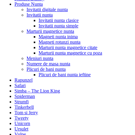
Produse Nunta
Invitatii digitale nunta
Invitatii nunta
Invitatii nunta clasice
Invitatii nunta simple
Marturii magnetice nunta
Magneti nunta inima
Magneti rotunzi nunta
Marturii nunta magnetice citate
Marturii nunta magnetice cu poza
Meniuri nunta
Numere de masa nunta
Plicuri de bani nunta
Plicuri de bani nunta ieftine
Rapunzel
Safari
Simba – The Lion King
Spiderman
Strumfi
Tinkerbell
Tom si Jerry
Tweety
Unicorn
Ursulet
Vulpe