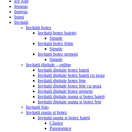
Ice Age
Iepuras
Ingeras
Inimi
Invitatii
Invitatii botez
Invitatii botez baietei
Simple
Invitatii botez fetite
Simple
Invitatii botez gemeni
Simple
Invitatii digitale – online
Invitatii digitale botez baieti
Invitatii digitale botez baieti cu poza
Invitatii digitale botez fete
Invitatii digitale botez fete cu poza
Invitatii digitale botez gemeni
Invitatii digitale nunta si botez baieti
Invitatii digitale nunta si botez fete
Invitatii foto
Invitatii nunta si botez
Invitatii nunta si botez baieti
Clasice
Panoramice