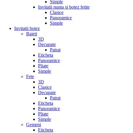
Simple
Invitatii nunta si botez fetite
Clasice
Panoramice
Simple
Invitatii botez
Baieti
3D
Decupate
Patrat
Eticheta
Panoramice
Pliate
Simple
Fete
3D
Clasice
Decupate
Patrat
Eticheta
Panoramice
Pliate
Simple
Gemeni
Eticheta