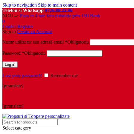
Skip to navigation
Skip to main content
Telefon si Whatsapp
0726.88.22.86
NOU ->
Plata in 4 rate fara dobanda prin TBI Bank
0
Login / Register
Sign in
Create an Account
Nume utilizator sau adresă email
*
Obligatoriu
Password
*
Obligatoriu
Log in
Lost your password?
Remember me
[gtranslate]
[gtranslate]
Select category