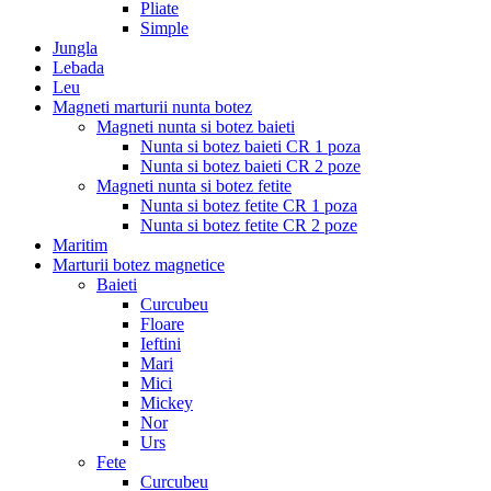
Pliate
Simple
Jungla
Lebada
Leu
Magneti marturii nunta botez
Magneti nunta si botez baieti
Nunta si botez baieti CR 1 poza
Nunta si botez baieti CR 2 poze
Magneti nunta si botez fetite
Nunta si botez fetite CR 1 poza
Nunta si botez fetite CR 2 poze
Maritim
Marturii botez magnetice
Baieti
Curcubeu
Floare
Ieftini
Mari
Mici
Mickey
Nor
Urs
Fete
Curcubeu