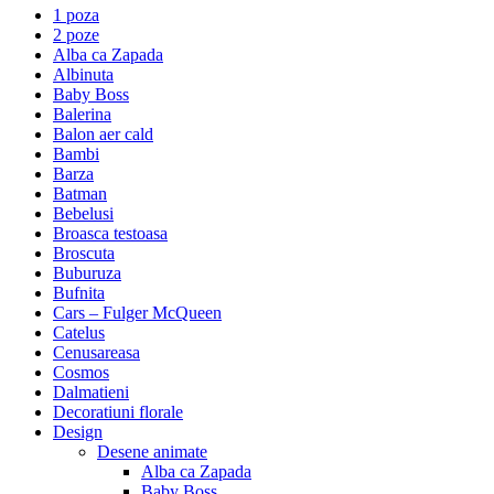
1 poza
2 poze
Alba ca Zapada
Albinuta
Baby Boss
Balerina
Balon aer cald
Bambi
Barza
Batman
Bebelusi
Broasca testoasa
Broscuta
Buburuza
Bufnita
Cars – Fulger McQueen
Catelus
Cenusareasa
Cosmos
Dalmatieni
Decoratiuni florale
Design
Desene animate
Alba ca Zapada
Baby Boss