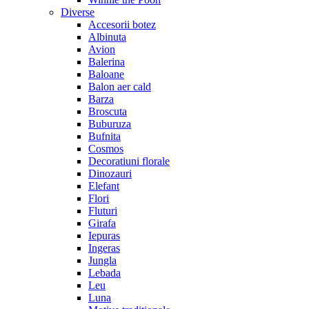
Diverse
Accesorii botez
Albinuta
Avion
Balerina
Baloane
Balon aer cald
Barza
Broscuta
Buburuza
Bufnita
Cosmos
Decoratiuni florale
Dinozauri
Elefant
Flori
Fluturi
Girafa
Iepuras
Ingeras
Jungla
Lebada
Leu
Luna