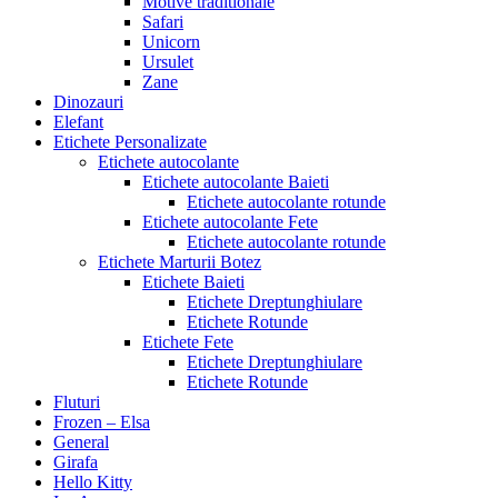
Motive traditionale
Safari
Unicorn
Ursulet
Zane
Dinozauri
Elefant
Etichete Personalizate
Etichete autocolante
Etichete autocolante Baieti
Etichete autocolante rotunde
Etichete autocolante Fete
Etichete autocolante rotunde
Etichete Marturii Botez
Etichete Baieti
Etichete Dreptunghiulare
Etichete Rotunde
Etichete Fete
Etichete Dreptunghiulare
Etichete Rotunde
Fluturi
Frozen – Elsa
General
Girafa
Hello Kitty