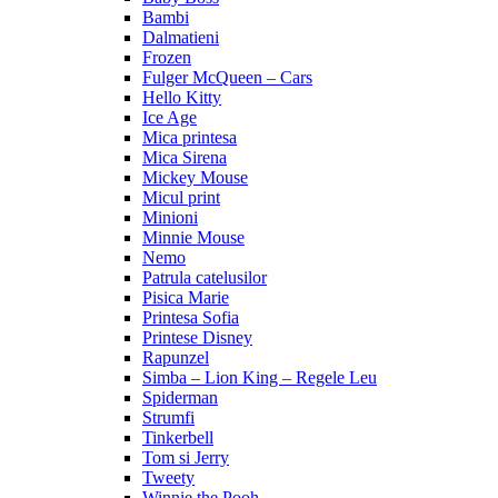
Bambi
Dalmatieni
Frozen
Fulger McQueen – Cars
Hello Kitty
Ice Age
Mica printesa
Mica Sirena
Mickey Mouse
Micul print
Minioni
Minnie Mouse
Nemo
Patrula catelusilor
Pisica Marie
Printesa Sofia
Printese Disney
Rapunzel
Simba – Lion King – Regele Leu
Spiderman
Strumfi
Tinkerbell
Tom si Jerry
Tweety
Winnie the Pooh