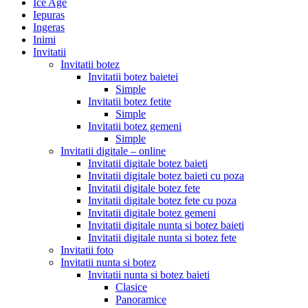
Ice Age
Iepuras
Ingeras
Inimi
Invitatii
Invitatii botez
Invitatii botez baietei
Simple
Invitatii botez fetite
Simple
Invitatii botez gemeni
Simple
Invitatii digitale – online
Invitatii digitale botez baieti
Invitatii digitale botez baieti cu poza
Invitatii digitale botez fete
Invitatii digitale botez fete cu poza
Invitatii digitale botez gemeni
Invitatii digitale nunta si botez baieti
Invitatii digitale nunta si botez fete
Invitatii foto
Invitatii nunta si botez
Invitatii nunta si botez baieti
Clasice
Panoramice