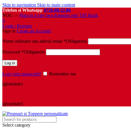
Skip to navigation
Skip to main content
Telefon si Whatsapp
0726.88.22.86
NOU ->
Plata in 4 rate fara dobanda prin TBI Bank
0
Login / Register
Sign in
Create an Account
Nume utilizator sau adresă email
*
Obligatoriu
Password
*
Obligatoriu
Log in
Lost your password?
Remember me
[gtranslate]
[gtranslate]
Select category