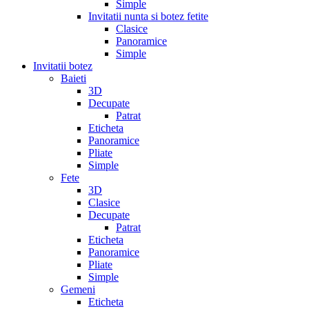
Simple
Invitatii nunta si botez fetite
Clasice
Panoramice
Simple
Invitatii botez
Baieti
3D
Decupate
Patrat
Eticheta
Panoramice
Pliate
Simple
Fete
3D
Clasice
Decupate
Patrat
Eticheta
Panoramice
Pliate
Simple
Gemeni
Eticheta