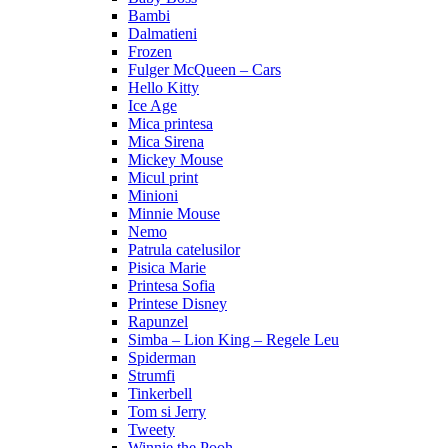
Bambi
Dalmatieni
Frozen
Fulger McQueen – Cars
Hello Kitty
Ice Age
Mica printesa
Mica Sirena
Mickey Mouse
Micul print
Minioni
Minnie Mouse
Nemo
Patrula catelusilor
Pisica Marie
Printesa Sofia
Printese Disney
Rapunzel
Simba – Lion King – Regele Leu
Spiderman
Strumfi
Tinkerbell
Tom si Jerry
Tweety
Winnie the Pooh