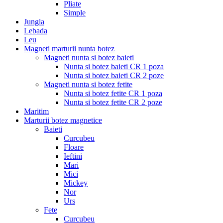
Pliate
Simple
Jungla
Lebada
Leu
Magneti marturii nunta botez
Magneti nunta si botez baieti
Nunta si botez baieti CR 1 poza
Nunta si botez baieti CR 2 poze
Magneti nunta si botez fetite
Nunta si botez fetite CR 1 poza
Nunta si botez fetite CR 2 poze
Maritim
Marturii botez magnetice
Baieti
Curcubeu
Floare
Ieftini
Mari
Mici
Mickey
Nor
Urs
Fete
Curcubeu