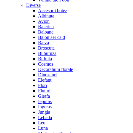
Diverse
Accesorii botez
Albinuta
Avion
Balerina
Baloane
Balon aer cald
Barza
Broscuta
Buburuza
Bufnita
Cosmos
Decoratiuni florale
Dinozauri
Elefant
Flori
Fluturi
Girafa
Iepuras
Ingeras
Jungla
Lebada
Leu
Luna