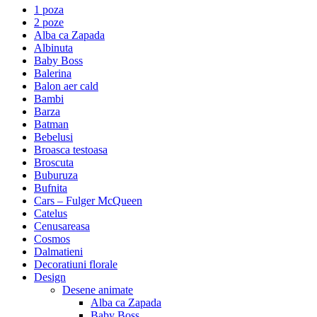
1 poza
2 poze
Alba ca Zapada
Albinuta
Baby Boss
Balerina
Balon aer cald
Bambi
Barza
Batman
Bebelusi
Broasca testoasa
Broscuta
Buburuza
Bufnita
Cars – Fulger McQueen
Catelus
Cenusareasa
Cosmos
Dalmatieni
Decoratiuni florale
Design
Desene animate
Alba ca Zapada
Baby Boss