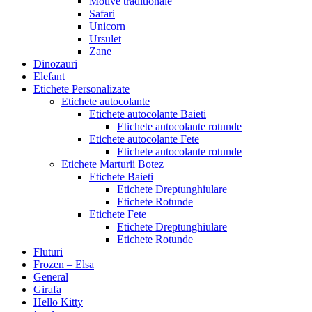
Motive traditionale
Safari
Unicorn
Ursulet
Zane
Dinozauri
Elefant
Etichete Personalizate
Etichete autocolante
Etichete autocolante Baieti
Etichete autocolante rotunde
Etichete autocolante Fete
Etichete autocolante rotunde
Etichete Marturii Botez
Etichete Baieti
Etichete Dreptunghiulare
Etichete Rotunde
Etichete Fete
Etichete Dreptunghiulare
Etichete Rotunde
Fluturi
Frozen – Elsa
General
Girafa
Hello Kitty