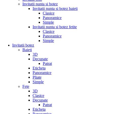
Invitatii nunta si botez
Invitatii nunta si botez baieti
Clasice
Panoramice
Simple
Invitatii nunta si botez fetite
Clasice
Panoramice
Simple
Invitatii botez
Baieti
3D
Decupate
Patrat
Eticheta
Panoramice
Pliate
Simple
Fete
3D
Clasice
Decupate
Patrat
Eticheta
Panoramice