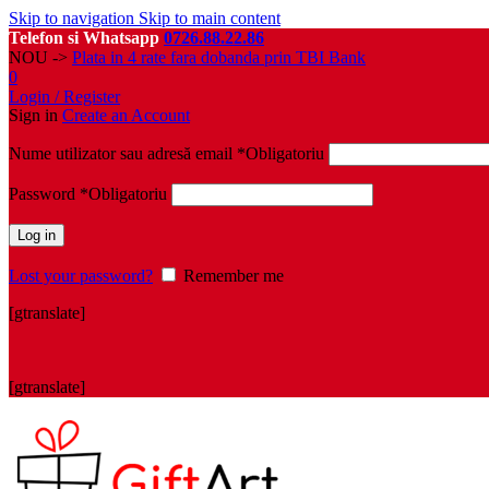
Skip to navigation
Skip to main content
Telefon si Whatsapp
0726.88.22.86
NOU ->
Plata in 4 rate fara dobanda prin TBI Bank
0
Login / Register
Sign in
Create an Account
Nume utilizator sau adresă email
*
Obligatoriu
Password
*
Obligatoriu
Log in
Lost your password?
Remember me
[gtranslate]
[gtranslate]