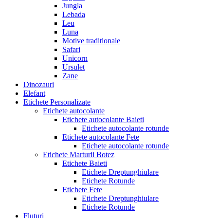
Jungla
Lebada
Leu
Luna
Motive traditionale
Safari
Unicorn
Ursulet
Zane
Dinozauri
Elefant
Etichete Personalizate
Etichete autocolante
Etichete autocolante Baieti
Etichete autocolante rotunde
Etichete autocolante Fete
Etichete autocolante rotunde
Etichete Marturii Botez
Etichete Baieti
Etichete Dreptunghiulare
Etichete Rotunde
Etichete Fete
Etichete Dreptunghiulare
Etichete Rotunde
Fluturi