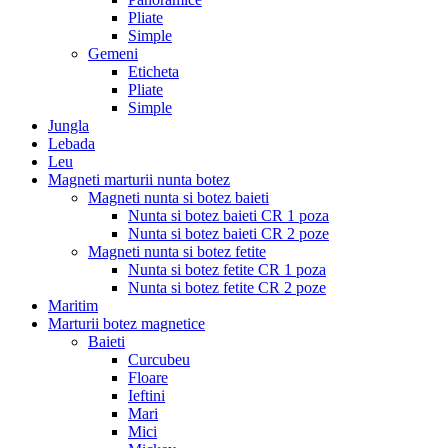
Pliate
Simple
Gemeni
Eticheta
Pliate
Simple
Jungla
Lebada
Leu
Magneti marturii nunta botez
Magneti nunta si botez baieti
Nunta si botez baieti CR 1 poza
Nunta si botez baieti CR 2 poze
Magneti nunta si botez fetite
Nunta si botez fetite CR 1 poza
Nunta si botez fetite CR 2 poze
Maritim
Marturii botez magnetice
Baieti
Curcubeu
Floare
Ieftini
Mari
Mici