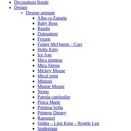
Decoratiuni florale
Design
Desene animate
Alba ca Zapada
Baby Boss
Bambi
Dalmatieni
Frozen
Fulger McQueen – Cars
Hello Kitty
Ice Age
Mica printesa
Mica Sirena
Mickey Mouse
Micul print
Minioni
Minnie Mouse
Nemo
Patrula catelusilor
Pisica Marie
Printesa Sofia
Printese Disney
Rapunzel
Simba – Lion King – Regele Leu
Spiderman