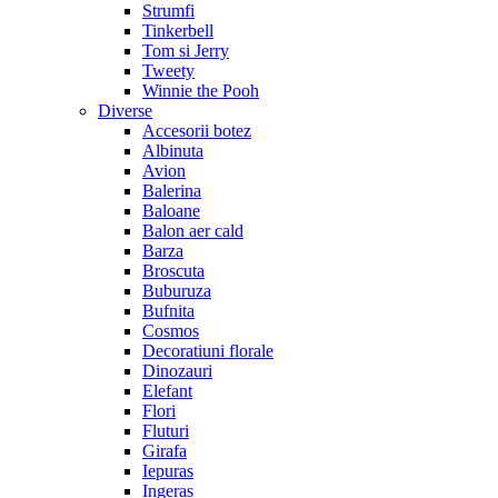
Strumfi
Tinkerbell
Tom si Jerry
Tweety
Winnie the Pooh
Diverse
Accesorii botez
Albinuta
Avion
Balerina
Baloane
Balon aer cald
Barza
Broscuta
Buburuza
Bufnita
Cosmos
Decoratiuni florale
Dinozauri
Elefant
Flori
Fluturi
Girafa
Iepuras
Ingeras