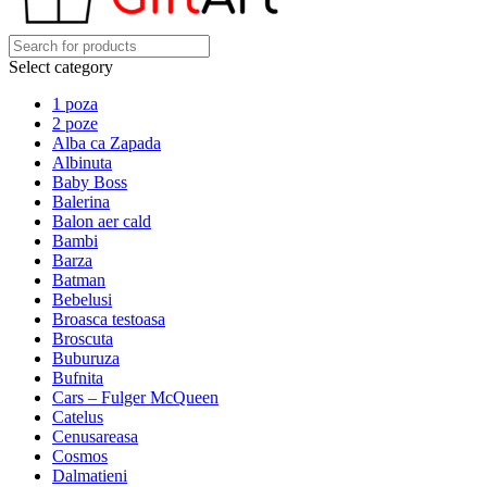
Select category
1 poza
2 poze
Alba ca Zapada
Albinuta
Baby Boss
Balerina
Balon aer cald
Bambi
Barza
Batman
Bebelusi
Broasca testoasa
Broscuta
Buburuza
Bufnita
Cars – Fulger McQueen
Catelus
Cenusareasa
Cosmos
Dalmatieni