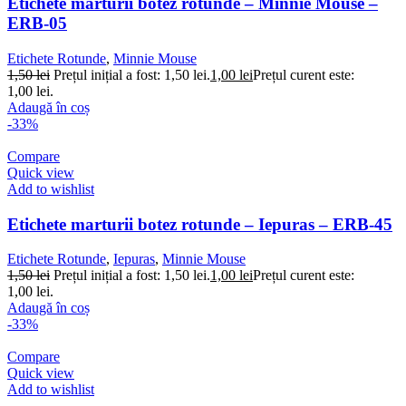
Etichete marturii botez rotunde – Minnie Mouse –
ERB-05
Etichete Rotunde
,
Minnie Mouse
1,50
lei
Prețul inițial a fost: 1,50 lei.
1,00
lei
Prețul curent este:
1,00 lei.
Adaugă în coș
-33%
Compare
Quick view
Add to wishlist
Etichete marturii botez rotunde – Iepuras – ERB-45
Etichete Rotunde
,
Iepuras
,
Minnie Mouse
1,50
lei
Prețul inițial a fost: 1,50 lei.
1,00
lei
Prețul curent este:
1,00 lei.
Adaugă în coș
-33%
Compare
Quick view
Add to wishlist