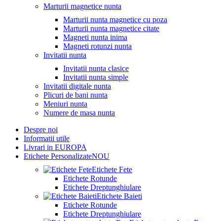
Marturii magnetice nunta
Marturii nunta magnetice cu poza
Marturii nunta magnetice citate
Magneti nunta inima
Magneti rotunzi nunta
Invitatii nunta
Invitatii nunta clasice
Invitatii nunta simple
Invitatii digitale nunta
Plicuri de bani nunta
Meniuri nunta
Numere de masa nunta
Despre noi
Informatii utile
Livrari in EUROPA
Etichete Personalizate
NOU
Etichete Fete
Etichete Rotunde
Etichete Dreptunghiulare
Etichete Baieti
Etichete Rotunde
Etichete Dreptunghiulare