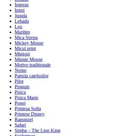
Ingeras
Inimi
Jungla
Lebada
Leu
Maritim
Mica Sirena
Mickey Mouse
Micul print
Minioni
Minnie Mouse
Motive traditionale
Nemo
Patrula catelusilor
Pilot
Pinguin
Pisica
Pisica Marie
Ponei
Printesa Sofia
Printese Disney
Rapunzel
Safari
Simba – The Lion King
Spiderman