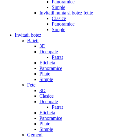
Panoramice
Simple
Invitatii nunta si botez fetite
Clasice
Panoramice
Simple
Invitatii botez
Baieti
3D
Decupate
Patrat
Eticheta
Panoramice
Pliate
Simple
Fete
3D
Clasice
Decupate
Patrat
Eticheta
Panoramice
Pliate
Simple
Gemeni