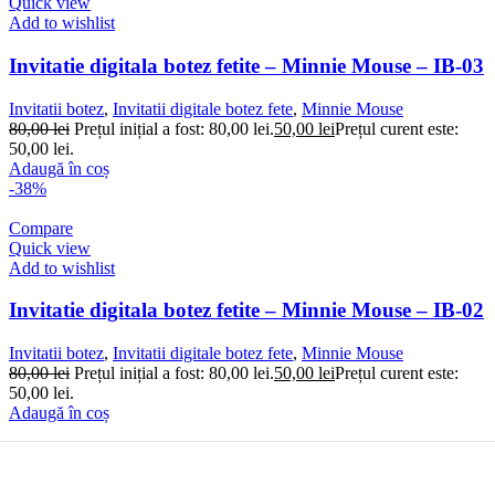
Quick view
Add to wishlist
Invitatie digitala botez fetite – Minnie Mouse – IB-03
Invitatii botez
,
Invitatii digitale botez fete
,
Minnie Mouse
80,00
lei
Prețul inițial a fost: 80,00 lei.
50,00
lei
Prețul curent este:
50,00 lei.
Adaugă în coș
-38%
Compare
Quick view
Add to wishlist
Invitatie digitala botez fetite – Minnie Mouse – IB-02
Invitatii botez
,
Invitatii digitale botez fete
,
Minnie Mouse
80,00
lei
Prețul inițial a fost: 80,00 lei.
50,00
lei
Prețul curent este:
50,00 lei.
Adaugă în coș