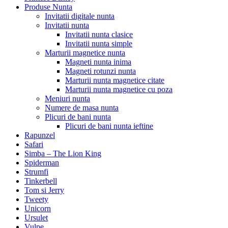
Produse Nunta
Invitatii digitale nunta
Invitatii nunta
Invitatii nunta clasice
Invitatii nunta simple
Marturii magnetice nunta
Magneti nunta inima
Magneti rotunzi nunta
Marturii nunta magnetice citate
Marturii nunta magnetice cu poza
Meniuri nunta
Numere de masa nunta
Plicuri de bani nunta
Plicuri de bani nunta ieftine
Rapunzel
Safari
Simba – The Lion King
Spiderman
Strumfi
Tinkerbell
Tom si Jerry
Tweety
Unicorn
Ursulet
Vulpe