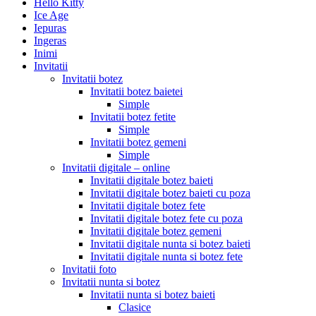
Hello Kitty
Ice Age
Iepuras
Ingeras
Inimi
Invitatii
Invitatii botez
Invitatii botez baietei
Simple
Invitatii botez fetite
Simple
Invitatii botez gemeni
Simple
Invitatii digitale – online
Invitatii digitale botez baieti
Invitatii digitale botez baieti cu poza
Invitatii digitale botez fete
Invitatii digitale botez fete cu poza
Invitatii digitale botez gemeni
Invitatii digitale nunta si botez baieti
Invitatii digitale nunta si botez fete
Invitatii foto
Invitatii nunta si botez
Invitatii nunta si botez baieti
Clasice