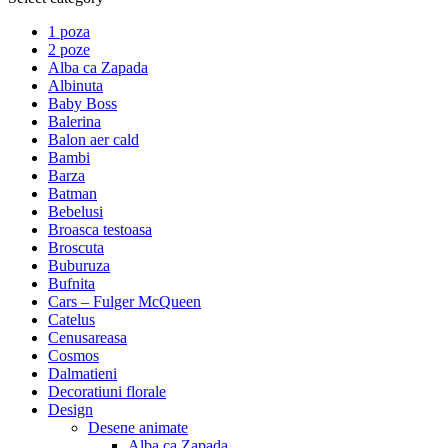
1 poza
2 poze
Alba ca Zapada
Albinuta
Baby Boss
Balerina
Balon aer cald
Bambi
Barza
Batman
Bebelusi
Broasca testoasa
Broscuta
Buburuza
Bufnita
Cars – Fulger McQueen
Catelus
Cenusareasa
Cosmos
Dalmatieni
Decoratiuni florale
Design
Desene animate
Alba ca Zapada