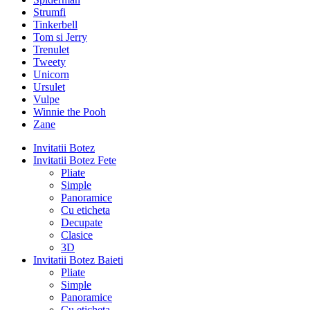
Strumfi
Tinkerbell
Tom si Jerry
Trenulet
Tweety
Unicorn
Ursulet
Vulpe
Winnie the Pooh
Zane
Invitatii Botez
Invitatii Botez Fete
Pliate
Simple
Panoramice
Cu eticheta
Decupate
Clasice
3D
Invitatii Botez Baieti
Pliate
Simple
Panoramice
Cu eticheta