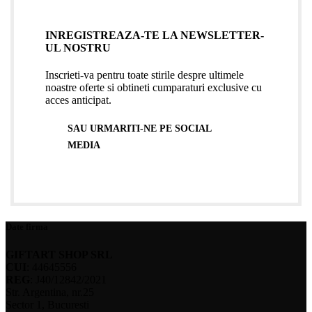
INREGISTREAZA-TE LA NEWSLETTER-
UL NOSTRU
Inscrieti-va pentru toate stirile despre ultimele
noastre oferte si obtineti cumparaturi exclusive cu
acces anticipat.
SAU URMARITI-NE PE SOCIAL
MEDIA
Date firma
GIFTART SHOP SRL
CUI
: 44645556
REG
: J40/12842/2021
Str. Argentina, nr.25
Sector 1, Bucuresti