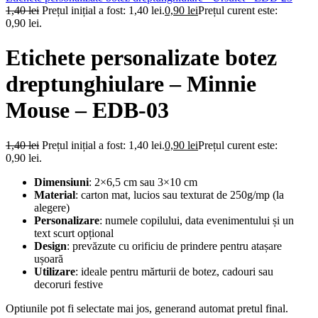
1,40
lei
Prețul inițial a fost: 1,40 lei.
0,90
lei
Prețul curent este:
0,90 lei.
Etichete personalizate botez
dreptunghiulare – Minnie
Mouse – EDB-03
1,40
lei
Prețul inițial a fost: 1,40 lei.
0,90
lei
Prețul curent este:
0,90 lei.
Dimensiuni
: 2×6,5 cm sau 3×10 cm
Material
: carton mat, lucios sau texturat de 250g/mp (la
alegere)
Personalizare
: numele copilului, data evenimentului și un
text scurt opțional
Design
: prevăzute cu orificiu de prindere pentru atașare
ușoară
Utilizare
: ideale pentru mărturii de botez, cadouri sau
decoruri festive
Optiunile pot fi selectate mai jos, generand automat pretul final.