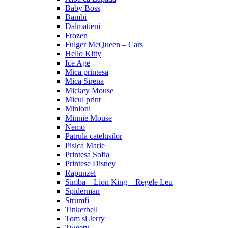
Baby Boss
Bambi
Dalmatieni
Frozen
Fulger McQueen – Cars
Hello Kitty
Ice Age
Mica printesa
Mica Sirena
Mickey Mouse
Micul print
Minioni
Minnie Mouse
Nemo
Patrula catelusilor
Pisica Marie
Printesa Sofia
Printese Disney
Rapunzel
Simba – Lion King – Regele Leu
Spiderman
Strumfi
Tinkerbell
Tom si Jerry
Tweety