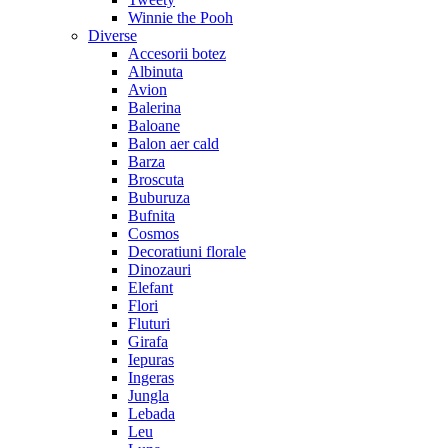
Winnie the Pooh
Diverse
Accesorii botez
Albinuta
Avion
Balerina
Baloane
Balon aer cald
Barza
Broscuta
Buburuza
Bufnita
Cosmos
Decoratiuni florale
Dinozauri
Elefant
Flori
Fluturi
Girafa
Iepuras
Ingeras
Jungla
Lebada
Leu