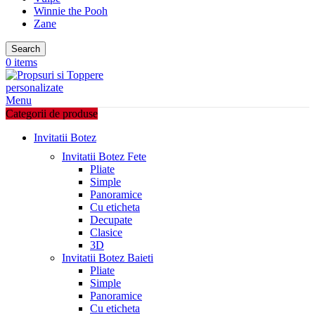
Winnie the Pooh
Zane
Search
0
items
Menu
Categorii de produse
Invitatii Botez
Invitatii Botez Fete
Pliate
Simple
Panoramice
Cu eticheta
Decupate
Clasice
3D
Invitatii Botez Baieti
Pliate
Simple
Panoramice
Cu eticheta