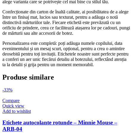
alege varianta care se potrivește cel mai bine cu stilul tău.
Confecționate din carton de înaltă calitate, ai posibilitatea de a alege
între un finisaj mat, lucios sau texturat, pentru a adăuga o notă
distinctivă mărturiilor tale. Fiecare etichetă este prevăzută cu un
orificiu de prindere, ceea ce facilitează atașarea lor pe cadouri, pungi
de mărturii sau alte accesorii de botez.
Personalizarea este completă: poți adăuga numele copilului, data
evenimentului și un mesaj scurt, opțional, pentru a crea o amintire
deosebită pentru toți invitații. Etichetele noastre sunt perfecte pentru
a conferi un aer unic fiecărui detaliu al botezului, reflectând atenția
ta la detalii și grija pentru un moment memorabil.
Produse similare
-33%
Compare
Quick view
Add to wishlist
Etichete autocolante rotunde – Minnie Mouse –
ARB-04