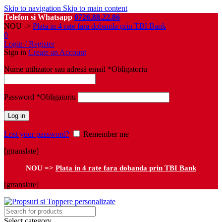
Skip to navigation
Skip to main content
Telefon si Whatsapp
0726.88.22.86
NOU ->
Plata in 4 rate fara dobanda prin TBI Bank
0
Login / Register
Sign in
Create an Account
Nume utilizator sau adresă email
*
Obligatoriu
Password
*
Obligatoriu
Log in
Lost your password?
Remember me
[gtranslate]
NOU =>
Plata in 4 rate fara dobanda prin TBI Bank
[gtranslate]
Select category