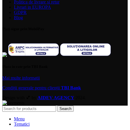
Politica de livrare si retur
Livrari in EUROPA
GDPR
Blog
Plati sigur prin MobilPay
Plata in rate prin TBI Bank
Mai multe informatii
Condiții generale pentru clienții
TBI Bank
Design with 💕 by
AIDEV AGENCY
2024.
Search
Menu
Tematici