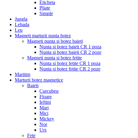
Eticheta
Pliate
Simple
Jungla
Lebada
Leu
Magneti marturii nunta botez
Magneti nunta si botez baieti
Nunta si botez baieti CR 1 poza
Nunta si botez baieti CR 2 poze
Magneti nunta si botez fetite
Nunta si botez fetite CR 1 poza
Nunta si botez fetite CR 2 poze
Maritim
Marturii botez magnetice
Baieti
Curcubeu
Floare
Ieftini
Mari
Mici
Mickey
Nor
Urs
Fete