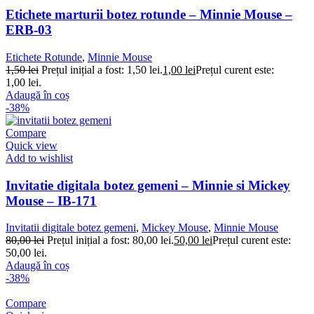
Etichete marturii botez rotunde – Minnie Mouse –
ERB-03
Etichete Rotunde
,
Minnie Mouse
1,50
lei
Prețul inițial a fost: 1,50 lei.
1,00
lei
Prețul curent este:
1,00 lei.
Adaugă în coș
-38%
Compare
Quick view
Add to wishlist
Invitatie digitala botez gemeni – Minnie si Mickey
Mouse – IB-171
Invitatii digitale botez gemeni
,
Mickey Mouse
,
Minnie Mouse
80,00
lei
Prețul inițial a fost: 80,00 lei.
50,00
lei
Prețul curent este:
50,00 lei.
Adaugă în coș
-38%
Compare