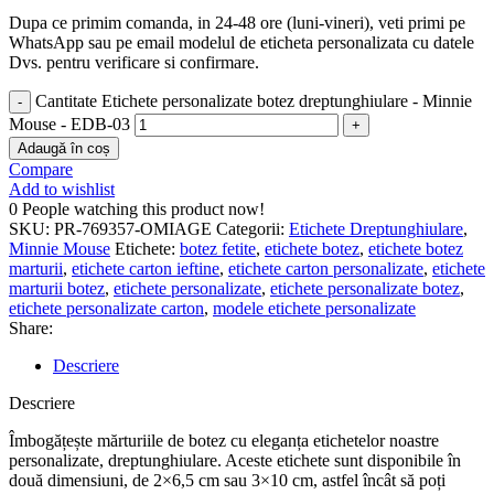
Dupa ce primim comanda, in 24-48 ore (luni-vineri), veti primi pe
WhatsApp sau pe email modelul de eticheta personalizata cu datele
Dvs. pentru verificare si confirmare.
Cantitate Etichete personalizate botez dreptunghiulare - Minnie
Mouse - EDB-03
Adaugă în coș
Compare
Add to wishlist
0
People watching this product now!
SKU:
PR-769357-OMIAGE
Categorii:
Etichete Dreptunghiulare
,
Minnie Mouse
Etichete:
botez fetite
,
etichete botez
,
etichete botez
marturii
,
etichete carton ieftine
,
etichete carton personalizate
,
etichete
marturii botez
,
etichete personalizate
,
etichete personalizate botez
,
etichete personalizate carton
,
modele etichete personalizate
Share:
Descriere
Descriere
Îmbogățește mărturiile de botez cu eleganța etichetelor noastre
personalizate, dreptunghiulare. Aceste etichete sunt disponibile în
două dimensiuni, de 2×6,5 cm sau 3×10 cm, astfel încât să poți