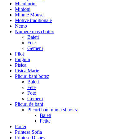
Micul print
Minioni
Minnie Mouse
Motive traditionale
Nemo
Numere masa botez
Baieti
Fete
Gemeni
Pilot
Pinguin
Pisica
Pisica Marie
Plicuri bani botez
Baieti
Fete
Foto
Gemeni
Plicuri de bani
Plicuri bani nunta si botez
Baieti
Fetite
Ponei
Printesa Sofia
Printese Disney