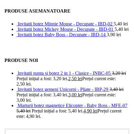
PRODUSE ASEMANATOARE
Invitatii botez Minnie Mouse - Decupate - IBD-02
5,40
lei
Invitatii botez Mickey Mouse - Decupate - IBD-01
5,40
lei
Invitatii botez Baby Boss - Decupate - IBD-14
3,90
lei
PRODUSE NOI
Invitatii nunta si botez 2 in 1 - Clasice - INBC-05
3,20
lei
Prețul inițial a fost: 3,20 lei.
2,50
lei
Prețul curent este:
2,50 lei.
Invitatii botez gemeni Unicorni - Pliate - IBP-29
3,40
lei
Prețul inițial a fost: 3,40 lei.
3,00
lei
Prețul curent este:
3,00 lei.
Marturii botez magnetice Elicopter - Baby Boss - MFE-07
5,40
lei
Prețul inițial a fost: 5,40 lei.
4,90
lei
Prețul curent
este: 4,90 lei.