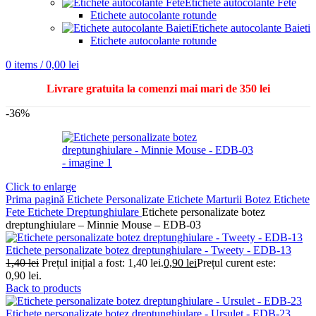
Etichete autocolante Fete
Etichete autocolante rotunde
Etichete autocolante Baieti
Etichete autocolante rotunde
0
items
/
0,00
lei
Livrare gratuita la comenzi mai mari de 350 lei
-36%
Click to enlarge
Prima pagină
Etichete Personalizate
Etichete Marturii Botez
Etichete
Fete
Etichete Dreptunghiulare
Etichete personalizate botez
dreptunghiulare – Minnie Mouse – EDB-03
Etichete personalizate botez dreptunghiulare - Tweety - EDB-13
1,40
lei
Prețul inițial a fost: 1,40 lei.
0,90
lei
Prețul curent este:
0,90 lei.
Back to products
Etichete personalizate botez dreptunghiulare - Ursulet - EDB-23