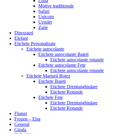
Luna
Motive traditionale
Safari
Unicorn
Ursulet
Zane
Dinozauri
Elefant
Etichete Personalizate
Etichete autocolante
Etichete autocolante Baieti
Etichete autocolante rotunde
Etichete autocolante Fete
Etichete autocolante rotunde
Etichete Marturii Botez
Etichete Baieti
Etichete Dreptunghiulare
Etichete Rotunde
Etichete Fete
Etichete Dreptunghiulare
Etichete Rotunde
Fluturi
Frozen – Elsa
General
Girafa