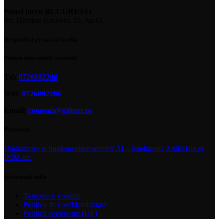
Punct lucru BUCURESTI
Str. Dimitrie Racovita 25, Ap.01
Ne gasiti si pe social media
Pentru informatii comenzi
Tel:
0726882286
WH:
0726882286
Email:
comenzi@giftart.ro
Parteneri
Digitalizare si implementare servicii AI – Inteligenta Artificiala pt
IMM-uri
Informatii utile
Termeni si conditii
Politica de confidentialitate
Politică cookie-uri (UE)