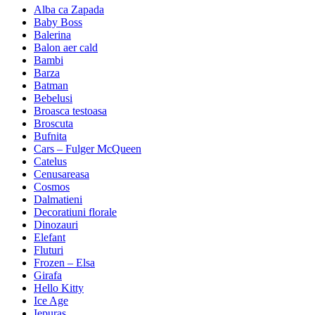
Alba ca Zapada
Baby Boss
Balerina
Balon aer cald
Bambi
Barza
Batman
Bebelusi
Broasca testoasa
Broscuta
Bufnita
Cars – Fulger McQueen
Catelus
Cenusareasa
Cosmos
Dalmatieni
Decoratiuni florale
Dinozauri
Elefant
Fluturi
Frozen – Elsa
Girafa
Hello Kitty
Ice Age
Iepuras