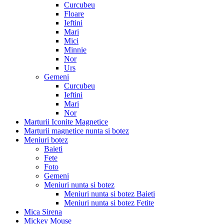
Curcubeu
Floare
Ieftini
Mari
Mici
Minnie
Nor
Urs
Gemeni
Curcubeu
Ieftini
Mari
Nor
Marturii Iconite Magnetice
Marturii magnetice nunta si botez
Meniuri botez
Baieti
Fete
Foto
Gemeni
Meniuri nunta si botez
Meniuri nunta si botez Baieti
Meniuri nunta si botez Fetite
Mica Sirena
Mickey Mouse