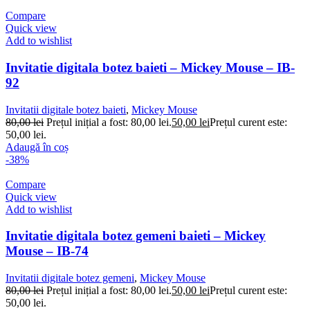
Compare
Quick view
Add to wishlist
Invitatie digitala botez baieti – Mickey Mouse – IB-
92
Invitatii digitale botez baieti
,
Mickey Mouse
80,00
lei
Prețul inițial a fost: 80,00 lei.
50,00
lei
Prețul curent este:
50,00 lei.
Adaugă în coș
-38%
Compare
Quick view
Add to wishlist
Invitatie digitala botez gemeni baieti – Mickey
Mouse – IB-74
Invitatii digitale botez gemeni
,
Mickey Mouse
80,00
lei
Prețul inițial a fost: 80,00 lei.
50,00
lei
Prețul curent este:
50,00 lei.