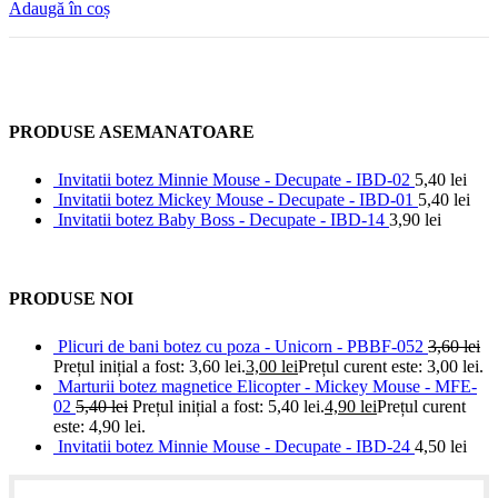
Adaugă în coș
PRODUSE ASEMANATOARE
Invitatii botez Minnie Mouse - Decupate - IBD-02
5,40
lei
Invitatii botez Mickey Mouse - Decupate - IBD-01
5,40
lei
Invitatii botez Baby Boss - Decupate - IBD-14
3,90
lei
PRODUSE NOI
Plicuri de bani botez cu poza - Unicorn - PBBF-052
3,60
lei
Prețul inițial a fost: 3,60 lei.
3,00
lei
Prețul curent este: 3,00 lei.
Marturii botez magnetice Elicopter - Mickey Mouse - MFE-
02
5,40
lei
Prețul inițial a fost: 5,40 lei.
4,90
lei
Prețul curent
este: 4,90 lei.
Invitatii botez Minnie Mouse - Decupate - IBD-24
4,50
lei