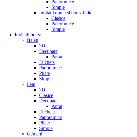
Panoramice
Simple
Invitatii nunta si botez fetite
Clasice
Panoramice
Simple
Invitatii botez
Baieti
3D
Decupate
Patrat
Eticheta
Panoramice
Pliate
Simple
Fete
3D
Clasice
Decupate
Patrat
Eticheta
Panoramice
Pliate
Simple
Gemeni