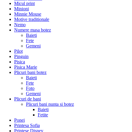
Micul print
Minioni
Minnie Mouse
Motive traditionale
Nemo
Numere masa botez
Baieti
Fete
Gemeni
Pilot
Pinguin
Pisica
Pisica Marie
Plicuri bani botez
Baieti
Fete
Foto
Gemeni
Plicuri de bani
Plicuri bani nunta si botez
Baieti
Fetite
Ponei
Printesa Sofia
Printese Disney