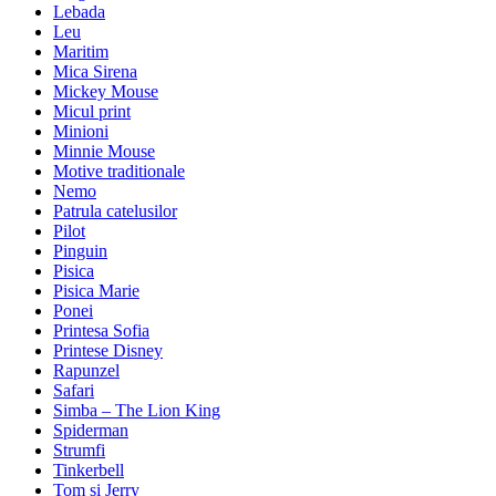
Lebada
Leu
Maritim
Mica Sirena
Mickey Mouse
Micul print
Minioni
Minnie Mouse
Motive traditionale
Nemo
Patrula catelusilor
Pilot
Pinguin
Pisica
Pisica Marie
Ponei
Printesa Sofia
Printese Disney
Rapunzel
Safari
Simba – The Lion King
Spiderman
Strumfi
Tinkerbell
Tom si Jerry