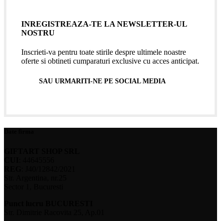
INREGISTREAZA-TE LA NEWSLETTER-UL
NOSTRU
Inscrieti-va pentru toate stirile despre ultimele noastre
oferte si obtineti cumparaturi exclusive cu acces anticipat.
SAU URMARITI-NE PE SOCIAL MEDIA
Date firma
GIFTART SHOP SRL
CUI
: 44645556
REG
: J40/12842/2021
Str. Argentina, nr.25
Sector 1, Bucuresti
Punct lucru BUCURESTI
Str. Dimitrie Racovita 25, Ap.01