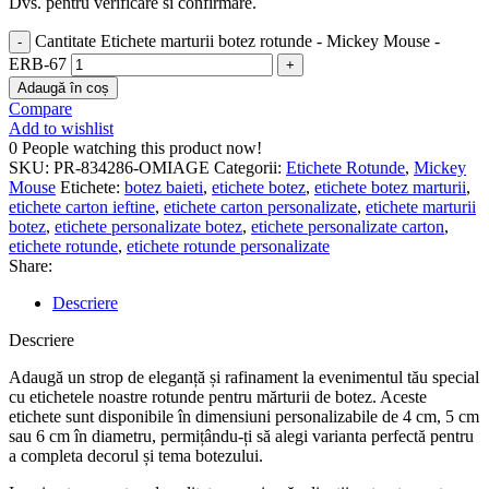
Dvs. pentru verificare si confirmare.
Cantitate Etichete marturii botez rotunde - Mickey Mouse -
ERB-67
Adaugă în coș
Compare
Add to wishlist
0
People watching this product now!
SKU:
PR-834286-OMIAGE
Categorii:
Etichete Rotunde
,
Mickey
Mouse
Etichete:
botez baieti
,
etichete botez
,
etichete botez marturii
,
etichete carton ieftine
,
etichete carton personalizate
,
etichete marturii
botez
,
etichete personalizate botez
,
etichete personalizate carton
,
etichete rotunde
,
etichete rotunde personalizate
Share:
Descriere
Descriere
Adaugă un strop de eleganță și rafinament la evenimentul tău special
cu etichetele noastre rotunde pentru mărturii de botez. Aceste
etichete sunt disponibile în dimensiuni personalizabile de 4 cm, 5 cm
sau 6 cm în diametru, permițându-ți să alegi varianta perfectă pentru
a completa decorul și tema botezului.