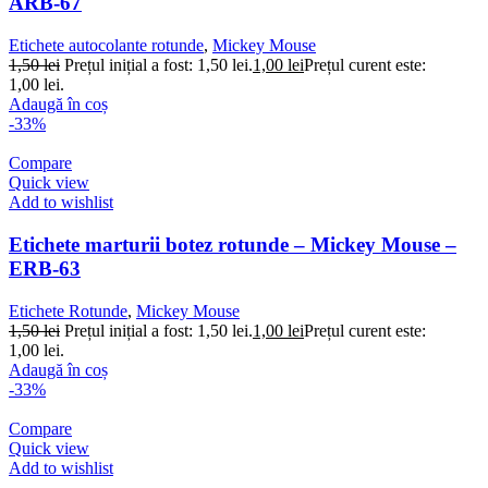
ARB-67
Etichete autocolante rotunde
,
Mickey Mouse
1,50
lei
Prețul inițial a fost: 1,50 lei.
1,00
lei
Prețul curent este:
1,00 lei.
Adaugă în coș
-33%
Compare
Quick view
Add to wishlist
Etichete marturii botez rotunde – Mickey Mouse –
ERB-63
Etichete Rotunde
,
Mickey Mouse
1,50
lei
Prețul inițial a fost: 1,50 lei.
1,00
lei
Prețul curent este:
1,00 lei.
Adaugă în coș
-33%
Compare
Quick view
Add to wishlist