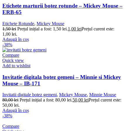
Etichete marturii botez rotunde – Mickey Mouse –
ERB-65
Etichete Rotunde
,
Mickey Mouse
1,50
lei
Prețul inițial a fost: 1,50 lei.
1,00
lei
Prețul curent este:
1,00 lei.
Adaugă în coș
-38%
Compare
Quick view
Add to wishlist
Invitatie digitala botez gemeni – Minnie si Mickey
Mouse – IB-171
Invitatii digitale botez gemeni
,
Mickey Mouse
,
Minnie Mouse
80,00
lei
Prețul inițial a fost: 80,00 lei.
50,00
lei
Prețul curent este:
50,00 lei.
Adaugă în coș
-38%
Compare