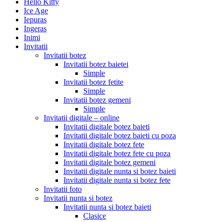
Hello Kitty
Ice Age
Iepuras
Ingeras
Inimi
Invitatii
Invitatii botez
Invitatii botez baietei
Simple
Invitatii botez fetite
Simple
Invitatii botez gemeni
Simple
Invitatii digitale – online
Invitatii digitale botez baieti
Invitatii digitale botez baieti cu poza
Invitatii digitale botez fete
Invitatii digitale botez fete cu poza
Invitatii digitale botez gemeni
Invitatii digitale nunta si botez baieti
Invitatii digitale nunta si botez fete
Invitatii foto
Invitatii nunta si botez
Invitatii nunta si botez baieti
Clasice