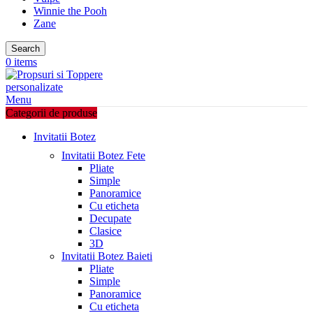
Winnie the Pooh
Zane
Search
0
items
Menu
Categorii de produse
Invitatii Botez
Invitatii Botez Fete
Pliate
Simple
Panoramice
Cu eticheta
Decupate
Clasice
3D
Invitatii Botez Baieti
Pliate
Simple
Panoramice
Cu eticheta