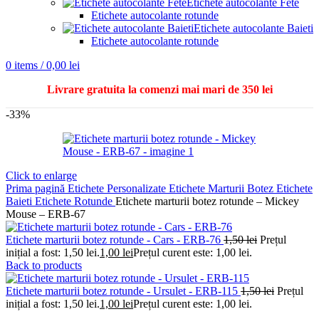
Etichete autocolante Fete
Etichete autocolante rotunde
Etichete autocolante Baieti
Etichete autocolante rotunde
0
items
/
0,00
lei
Livrare gratuita la comenzi mai mari de 350 lei
-33%
Click to enlarge
Prima pagină
Etichete Personalizate
Etichete Marturii Botez
Etichete
Baieti
Etichete Rotunde
Etichete marturii botez rotunde – Mickey
Mouse – ERB-67
Etichete marturii botez rotunde - Cars - ERB-76
1,50
lei
Prețul
inițial a fost: 1,50 lei.
1,00
lei
Prețul curent este: 1,00 lei.
Back to products
Etichete marturii botez rotunde - Ursulet - ERB-115
1,50
lei
Prețul
inițial a fost: 1,50 lei.
1,00
lei
Prețul curent este: 1,00 lei.