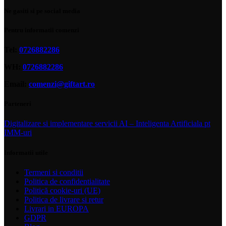
Ne gasiti si pe social media
Pentru informatii comenzi
Tel:
0726882286
WH:
0726882286
Email:
comenzi@giftart.ro
Parteneri
Digitalizare si implementare servicii AI – Inteligenta Artificiala pt
IMM-uri
Informatii utile
Termeni si conditii
Politica de confidentialitate
Politică cookie-uri (UE)
Politica de livrare si retur
Livrari in EUROPA
GDPR