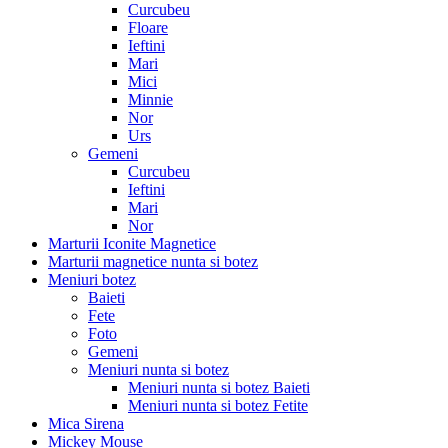
Curcubeu
Floare
Ieftini
Mari
Mici
Minnie
Nor
Urs
Gemeni
Curcubeu
Ieftini
Mari
Nor
Marturii Iconite Magnetice
Marturii magnetice nunta si botez
Meniuri botez
Baieti
Fete
Foto
Gemeni
Meniuri nunta si botez
Meniuri nunta si botez Baieti
Meniuri nunta si botez Fetite
Mica Sirena
Mickey Mouse