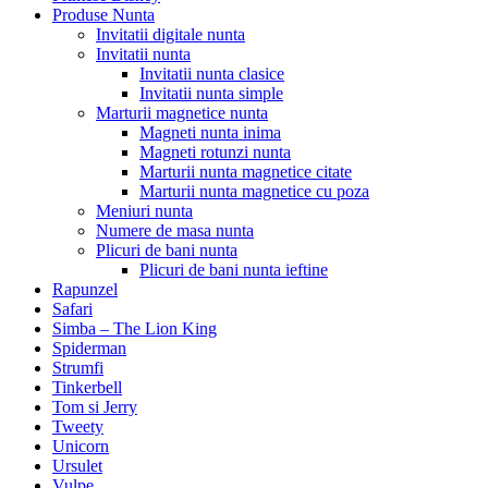
Produse Nunta
Invitatii digitale nunta
Invitatii nunta
Invitatii nunta clasice
Invitatii nunta simple
Marturii magnetice nunta
Magneti nunta inima
Magneti rotunzi nunta
Marturii nunta magnetice citate
Marturii nunta magnetice cu poza
Meniuri nunta
Numere de masa nunta
Plicuri de bani nunta
Plicuri de bani nunta ieftine
Rapunzel
Safari
Simba – The Lion King
Spiderman
Strumfi
Tinkerbell
Tom si Jerry
Tweety
Unicorn
Ursulet
Vulpe