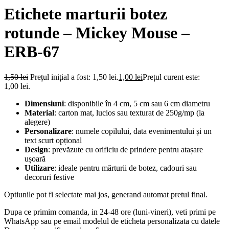
Etichete marturii botez
rotunde – Mickey Mouse –
ERB-67
1,50
lei
Prețul inițial a fost: 1,50 lei.
1,00
lei
Prețul curent este:
1,00 lei.
Dimensiuni
: disponibile în 4 cm, 5 cm sau 6 cm diametru
Material
: carton mat, lucios sau texturat de 250g/mp (la
alegere)
Personalizare
: numele copilului, data evenimentului și un
text scurt opțional
Design
: prevăzute cu orificiu de prindere pentru atașare
ușoară
Utilizare
: ideale pentru mărturii de botez, cadouri sau
decoruri festive
Optiunile pot fi selectate mai jos, generand automat pretul final.
Dupa ce primim comanda, in 24-48 ore (luni-vineri), veti primi pe
WhatsApp sau pe email modelul de eticheta personalizata cu datele