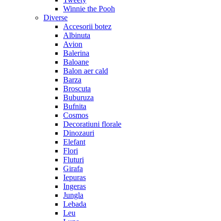
Winnie the Pooh
Diverse
Accesorii botez
Albinuta
Avion
Balerina
Baloane
Balon aer cald
Barza
Broscuta
Buburuza
Bufnita
Cosmos
Decoratiuni florale
Dinozauri
Elefant
Flori
Fluturi
Girafa
Iepuras
Ingeras
Jungla
Lebada
Leu