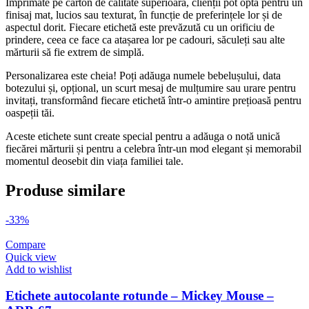
Imprimate pe carton de calitate superioară, clienții pot opta pentru un
finisaj mat, lucios sau texturat, în funcție de preferințele lor și de
aspectul dorit. Fiecare etichetă este prevăzută cu un orificiu de
prindere, ceea ce face ca atașarea lor pe cadouri, săculeți sau alte
mărturii să fie extrem de simplă.
Personalizarea este cheia! Poți adăuga numele bebelușului, data
botezului și, opțional, un scurt mesaj de mulțumire sau urare pentru
invitați, transformând fiecare etichetă într-o amintire prețioasă pentru
oaspeții tăi.
Aceste etichete sunt create special pentru a adăuga o notă unică
fiecărei mărturii și pentru a celebra într-un mod elegant și memorabil
momentul deosebit din viața familiei tale.
Produse similare
-33%
Compare
Quick view
Add to wishlist
Etichete autocolante rotunde – Mickey Mouse –