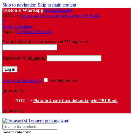
Skip to navigation
Skip to main content
Telefon si Whatsapp
0726.88.22.86
NOU ->
Plata in 4 rate fara dobanda prin TBI Bank
0
Login / Register
Sign in
Create an Account
Nume utilizator sau adresă email
*
Obligatoriu
Password
*
Obligatoriu
Log in
Lost your password?
Remember me
[gtranslate]
NOU =>
Plata in 4 rate fara dobanda prin TBI Bank
[gtranslate]
Select category