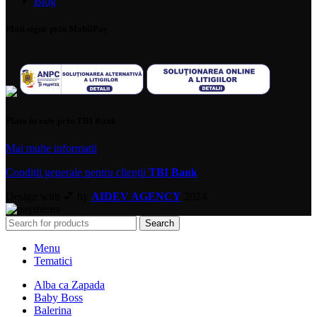
Blog
Plati sigur prin MobilPay
Plata in rate prin TBI Bank
Mai multe informatii
Condiții generale pentru clienții
TBI Bank
Design with 💕 by
AIDEV AGENCY
2024.
Search
Menu
Tematici
Alba ca Zapada
Baby Boss
Balerina