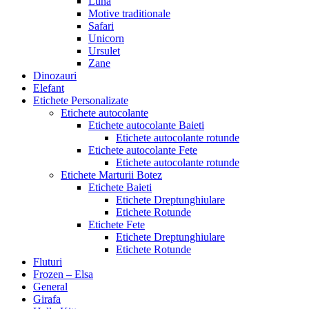
Luna
Motive traditionale
Safari
Unicorn
Ursulet
Zane
Dinozauri
Elefant
Etichete Personalizate
Etichete autocolante
Etichete autocolante Baieti
Etichete autocolante rotunde
Etichete autocolante Fete
Etichete autocolante rotunde
Etichete Marturii Botez
Etichete Baieti
Etichete Dreptunghiulare
Etichete Rotunde
Etichete Fete
Etichete Dreptunghiulare
Etichete Rotunde
Fluturi
Frozen – Elsa
General
Girafa