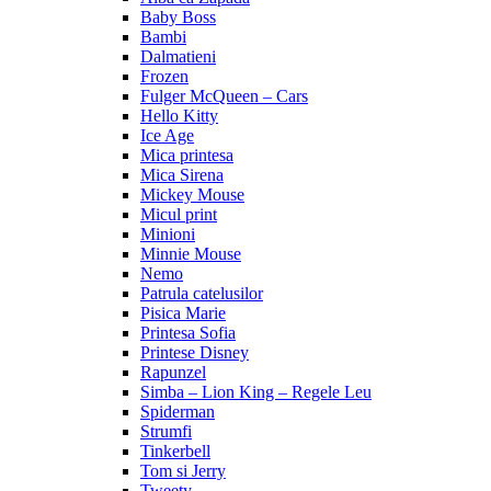
Baby Boss
Bambi
Dalmatieni
Frozen
Fulger McQueen – Cars
Hello Kitty
Ice Age
Mica printesa
Mica Sirena
Mickey Mouse
Micul print
Minioni
Minnie Mouse
Nemo
Patrula catelusilor
Pisica Marie
Printesa Sofia
Printese Disney
Rapunzel
Simba – Lion King – Regele Leu
Spiderman
Strumfi
Tinkerbell
Tom si Jerry
Tweety