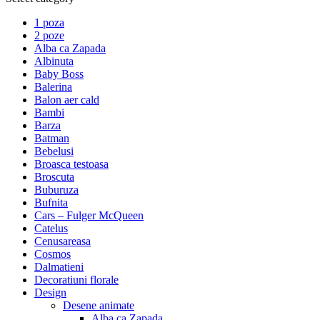
1 poza
2 poze
Alba ca Zapada
Albinuta
Baby Boss
Balerina
Balon aer cald
Bambi
Barza
Batman
Bebelusi
Broasca testoasa
Broscuta
Buburuza
Bufnita
Cars – Fulger McQueen
Catelus
Cenusareasa
Cosmos
Dalmatieni
Decoratiuni florale
Design
Desene animate
Alba ca Zapada