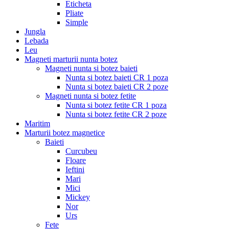
Eticheta
Pliate
Simple
Jungla
Lebada
Leu
Magneti marturii nunta botez
Magneti nunta si botez baieti
Nunta si botez baieti CR 1 poza
Nunta si botez baieti CR 2 poze
Magneti nunta si botez fetite
Nunta si botez fetite CR 1 poza
Nunta si botez fetite CR 2 poze
Maritim
Marturii botez magnetice
Baieti
Curcubeu
Floare
Ieftini
Mari
Mici
Mickey
Nor
Urs
Fete