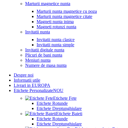
Marturii magnetice nunta
Marturii nunta magnetice cu poza
Marturii nunta magnetice citate
Magneti nunta inima
Magneti rotunzi nunta
Invitatii nunta
Invitatii nunta clasice
Invitatii nunta simple
Invitatii digitale nunta
Plicuri de bani nunta
Meniuri nunta
Numere de masa nunta
Despre noi
Informatii utile
Livrari in EUROPA
Etichete Personalizate
NOU
Etichete Fete
Etichete Rotunde
Etichete Dreptunghiulare
Etichete Baieti
Etichete Rotunde
Etichete Dreptunghiulare