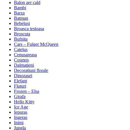
Balon aer cald
Bambi
Barza
Batman
Bebelusi
Broasca testoasa
Broscuta
Bufnita
Cars – Fulger McQueen
Catelus
Cenusareasa
Cosmos
Dalmatieni
Decoratiuni florale
Dinozauri
Elefant
Fluturi
Frozen – Elsa
Girafa
Hello Kitty
Ice Age
Iepuras
Ingeras
Inimi
Jungla