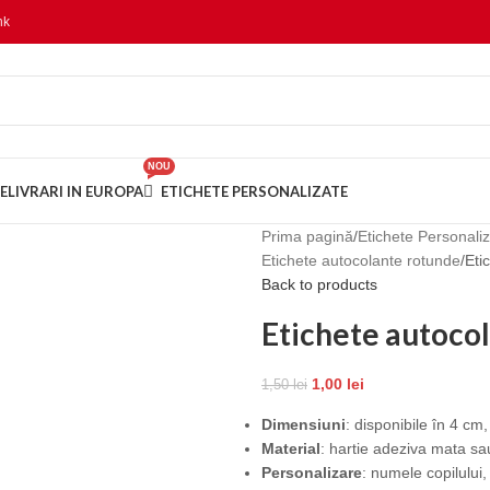
nk
NOU
E
LIVRARI IN EUROPA
ETICHETE PERSONALIZATE
Prima pagină
Etichete Personali
Etichete autocolante rotunde
Eti
Back to products
Etichete autoco
1,00
lei
1,50
lei
Dimensiuni
: disponibile în 4 c
Material
: hartie adeziva mata sa
Personalizare
: numele copilului,