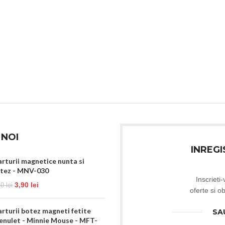
 NOI
INREG
rturii magnetice nunta si
tez - MNV-030
Inscrieti
3,90
lei
40
lei
oferte si o
rturii botez magneti fetite
SA
enulet - Minnie Mouse - MFT-