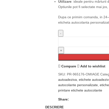
Utilizare
: ideale pentru mărturii d
Optiunile pot fi selectate mai jos
Dupa ce primim comanda, in 24-48
eticheta autocolanta personalizat
Compare
Add to wishlist
SKU:
PR-965176-OMIAGE
Categ
autoadeziva
,
etichete autoadezi
autocolante personalizate
,
etich
printare etichete autocolante
Share:
DESCRIERE