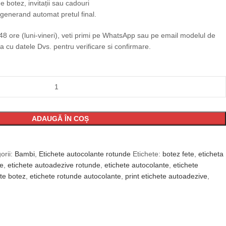
e botez, invitații sau cadouri
, generand automat pretul final.
 ore (luni-vineri), veti primi pe WhatsApp sau pe email modelul de
a cu datele Dvs. pentru verificare si confirmare.
ADAUGĂ ÎN COȘ
orii:
Bambi
,
Etichete autocolante rotunde
Etichete:
botez fete
,
eticheta
ve
,
etichete autoadezive rotunde
,
etichete autocolante
,
etichete
ete botez
,
etichete rotunde autocolante
,
print etichete autoadezive
,