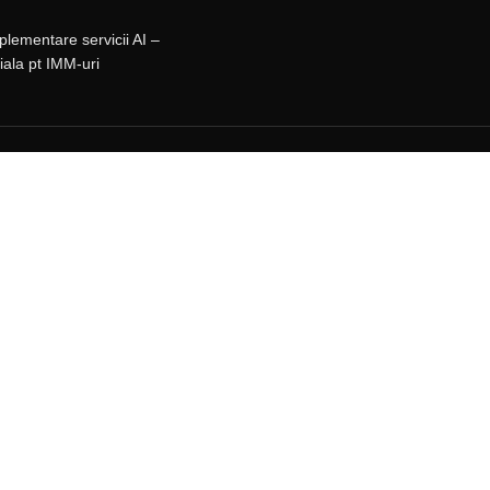
mplementare servicii AI –
ciala pt IMM-uri