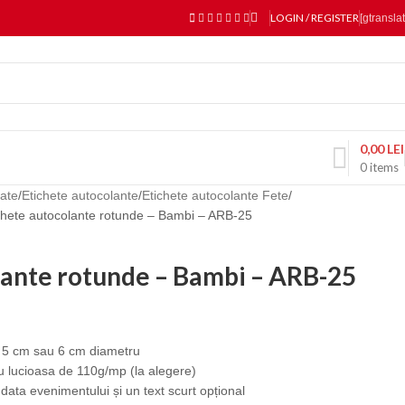
LOGIN / REGISTER
[gtranslat
0,00
LEI
0
items
zate
Etichete autocolante
Etichete autocolante Fete
chete autocolante rotunde – Bambi – ARB-25
lante rotunde – Bambi – ARB-25
m, 5 cm sau 6 cm diametru
u lucioasa de 110g/mp (la alegere)
 data evenimentului și un text scurt opțional