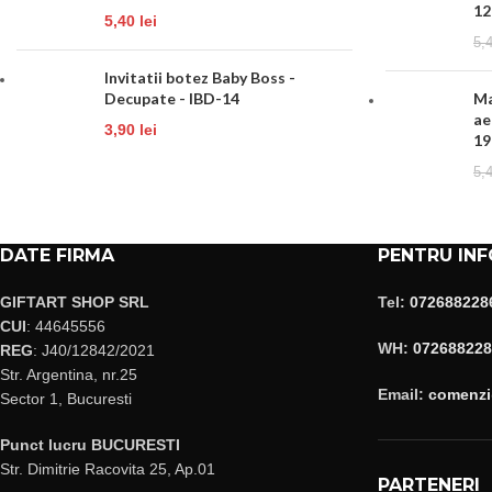
12
5,40
lei
5,
Invitatii botez Baby Boss -
Decupate - IBD-14
Ma
ae
3,90
lei
19
5,
DATE FIRMA
PENTRU INF
GIFTART SHOP SRL
Tel:
072688228
CUI
: 44645556
WH:
072688228
REG
: J40/12842/2021
Str. Argentina, nr.25
Email:
comenzi@
Sector 1, Bucuresti
Punct lucru BUCURESTI
Str. Dimitrie Racovita 25, Ap.01
PARTENERI