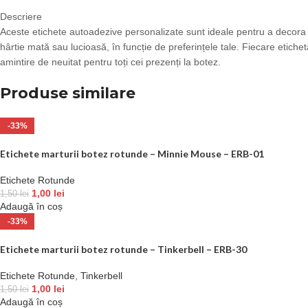
Descriere
Aceste etichete autoadezive personalizate sunt ideale pentru a decora mă
hârtie mată sau lucioasă, în funcție de preferințele tale. Fiecare etiche
amintire de neuitat pentru toți cei prezenți la botez.
Produse similare
-33%
Etichete marturii botez rotunde – Minnie Mouse – ERB-01
Etichete Rotunde
1,00
lei
1,50
lei
Adaugă în coș
-33%
Etichete marturii botez rotunde – Tinkerbell – ERB-30
Etichete Rotunde
,
Tinkerbell
1,00
lei
1,50
lei
Adaugă în coș