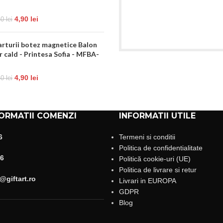
4,90
lei
40
lei
rturii botez magnetice Balon
r cald - Printesa Sofia - MFBA-
4,90
lei
40
lei
ORMATII COMENZI
INFORMATII UTILE
6
Termeni si conditii
Politica de confidentialitate
6
Politică cookie-uri (UE)
Politica de livrare si retur
giftart.ro
Livrari in EUROPA
GDPR
Blog