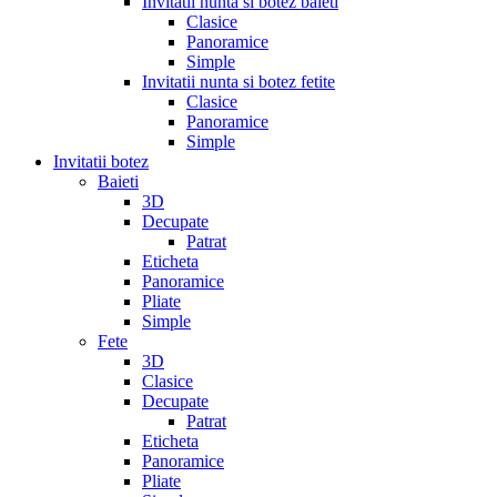
Invitatii nunta si botez baieti
Clasice
Panoramice
Simple
Invitatii nunta si botez fetite
Clasice
Panoramice
Simple
Invitatii botez
Baieti
3D
Decupate
Patrat
Eticheta
Panoramice
Pliate
Simple
Fete
3D
Clasice
Decupate
Patrat
Eticheta
Panoramice
Pliate