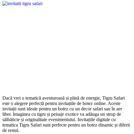
Dacă vrei o tematică aventuroasă și plină de energie, Tigru Safari
este o alegere perfectă pentru invitațiile de botez online. Aceste
invitații sunt ideale pentru un botez cu un decor safari sau în aer
liber. Imaginea cu tigru și peisaje exotice va adăuga un strop de
sălbăticie și originalitate evenimentului. Invitațiile digitale cu
tematica Tigru Safari sunt perfecte pentru un botez dinamic și diferit
de restul.