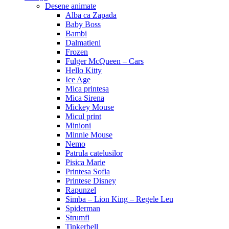
Desene animate
Alba ca Zapada
Baby Boss
Bambi
Dalmatieni
Frozen
Fulger McQueen – Cars
Hello Kitty
Ice Age
Mica printesa
Mica Sirena
Mickey Mouse
Micul print
Minioni
Minnie Mouse
Nemo
Patrula catelusilor
Pisica Marie
Printesa Sofia
Printese Disney
Rapunzel
Simba – Lion King – Regele Leu
Spiderman
Strumfi
Tinkerbell