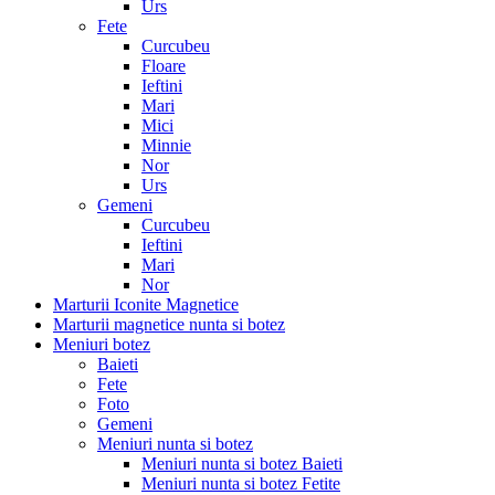
Urs
Fete
Curcubeu
Floare
Ieftini
Mari
Mici
Minnie
Nor
Urs
Gemeni
Curcubeu
Ieftini
Mari
Nor
Marturii Iconite Magnetice
Marturii magnetice nunta si botez
Meniuri botez
Baieti
Fete
Foto
Gemeni
Meniuri nunta si botez
Meniuri nunta si botez Baieti
Meniuri nunta si botez Fetite