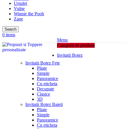
Ursulet
Vulpe
Winnie the Pooh
Zane
Search
0
items
Menu
Categorii de produse
Invitatii Botez
Invitatii Botez Fete
Pliate
Simple
Panoramice
Cu eticheta
Decupate
Clasice
3D
Invitatii Botez Baieti
Pliate
Simple
Panoramice
Cu eticheta