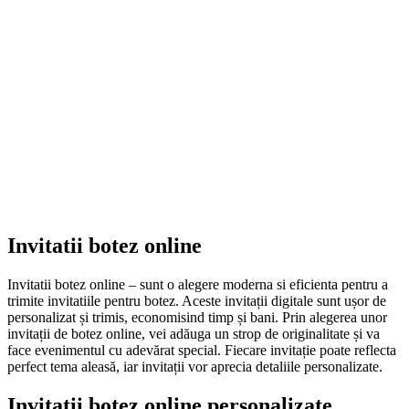
Invitatii botez online
Invitatii botez online – sunt o alegere moderna si eficienta pentru a
trimite invitatiile pentru botez. Aceste invitații digitale sunt ușor de
personalizat și trimis, economisind timp și bani. Prin alegerea unor
invitații de botez online, vei adăuga un strop de originalitate și va
face evenimentul cu adevărat special. Fiecare invitație poate reflecta
perfect tema aleasă, iar invitații vor aprecia detaliile personalizate.
Invitatii botez online personalizate