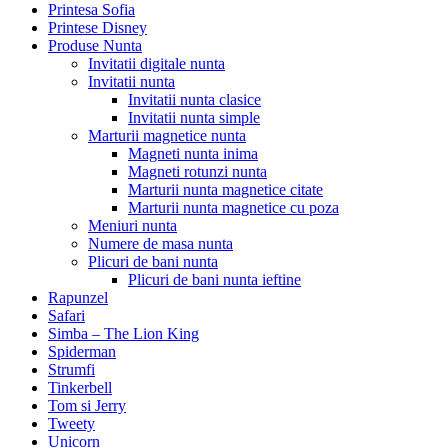
Printesa Sofia
Printese Disney
Produse Nunta
Invitatii digitale nunta
Invitatii nunta
Invitatii nunta clasice
Invitatii nunta simple
Marturii magnetice nunta
Magneti nunta inima
Magneti rotunzi nunta
Marturii nunta magnetice citate
Marturii nunta magnetice cu poza
Meniuri nunta
Numere de masa nunta
Plicuri de bani nunta
Plicuri de bani nunta ieftine
Rapunzel
Safari
Simba – The Lion King
Spiderman
Strumfi
Tinkerbell
Tom si Jerry
Tweety
Unicorn