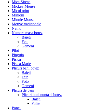
Mica Sirena
Mickey Mouse
Micul print
Minioni
Minnie Mouse
Motive traditionale
Nemo
Numere masa botez
Baieti
Fete
Gemeni
Pilot
Pinguin
Pisica
Pisica Marie
Plicuri bani botez
Baieti
Fete
Foto
Gemeni
Plicuri de bani
Plicuri bani nunta si botez
Baieti
Fetite
Ponei