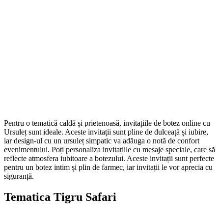
Pentru o tematică caldă și prietenoasă, invitațiile de botez online cu
Ursuleț sunt ideale. Aceste invitații sunt pline de dulceață și iubire,
iar design-ul cu un ursuleț simpatic va adăuga o notă de confort
evenimentului. Poți personaliza invitațiile cu mesaje speciale, care să
reflecte atmosfera iubitoare a botezului. Aceste invitații sunt perfecte
pentru un botez intim și plin de farmec, iar invitații le vor aprecia cu
siguranță.
Tematica Tigru Safari