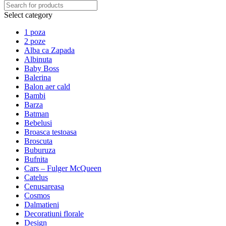
Select category
1 poza
2 poze
Alba ca Zapada
Albinuta
Baby Boss
Balerina
Balon aer cald
Bambi
Barza
Batman
Bebelusi
Broasca testoasa
Broscuta
Buburuza
Bufnita
Cars – Fulger McQueen
Catelus
Cenusareasa
Cosmos
Dalmatieni
Decoratiuni florale
Design