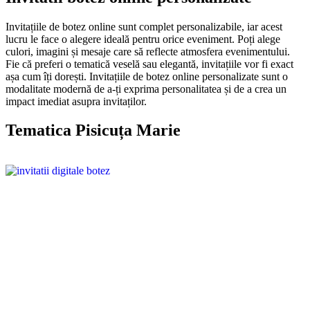
Invitațiile de botez online sunt complet personalizabile, iar acest
lucru le face o alegere ideală pentru orice eveniment. Poți alege
culori, imagini și mesaje care să reflecte atmosfera evenimentului.
Fie că preferi o tematică veselă sau elegantă, invitațiile vor fi exact
așa cum îți dorești. Invitațiile de botez online personalizate sunt o
modalitate modernă de a-ți exprima personalitatea și de a crea un
impact imediat asupra invitaților.
Tematica Pisicuța Marie