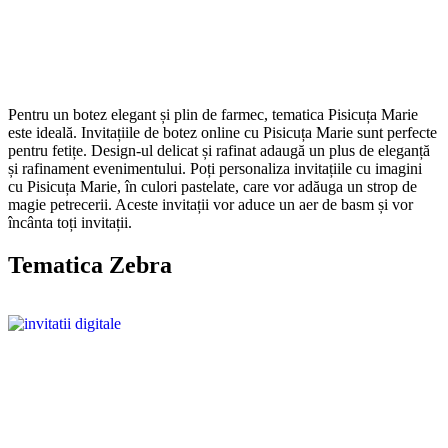
Pentru un botez elegant și plin de farmec, tematica Pisicuța Marie
este ideală. Invitațiile de botez online cu Pisicuța Marie sunt perfecte
pentru fetițe. Design-ul delicat și rafinat adaugă un plus de eleganță
și rafinament evenimentului. Poți personaliza invitațiile cu imagini
cu Pisicuța Marie, în culori pastelate, care vor adăuga un strop de
magie petrecerii. Aceste invitații vor aduce un aer de basm și vor
încânta toți invitații.
Tematica Zebra