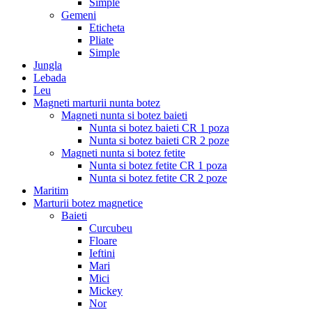
Simple
Gemeni
Eticheta
Pliate
Simple
Jungla
Lebada
Leu
Magneti marturii nunta botez
Magneti nunta si botez baieti
Nunta si botez baieti CR 1 poza
Nunta si botez baieti CR 2 poze
Magneti nunta si botez fetite
Nunta si botez fetite CR 1 poza
Nunta si botez fetite CR 2 poze
Maritim
Marturii botez magnetice
Baieti
Curcubeu
Floare
Ieftini
Mari
Mici
Mickey
Nor