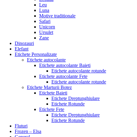
Leu
Luna
Motive traditionale
Safari
Unicorn
Ursulet
Zane
Dinozauri
Elefant
Etichete Personalizate
Etichete autocolante
Etichete autocolante Baieti
Etichete autocolante rotunde
Etichete autocolante Fete
Etichete autocolante rotunde
Etichete Marturii Botez
Etichete Baieti
Etichete Dreptunghiulare
Etichete Rotunde
Etichete Fete
Etichete Dreptunghiulare
Etichete Rotunde
Fluturi
Frozen – Elsa
General