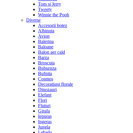
Tom si Jerry
Tweety
Winnie the Pooh
Diverse
Accesorii botez
Albinuta
Avion
Balerina
Baloane
Balon aer cald
Barza
Broscuta
Buburuza
Bufnita
Cosmos
Decoratiuni florale
Dinozauri
Elefant
Flori
Fluturi
Girafa
Iepuras
Ingeras
Jungla
Lebada