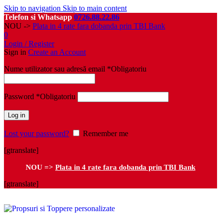
Skip to navigation
Skip to main content
Telefon si Whatsapp
0726.88.22.86
NOU ->
Plata in 4 rate fara dobanda prin TBI Bank
0
Login / Register
Sign in
Create an Account
Nume utilizator sau adresă email
*
Obligatoriu
Password
*
Obligatoriu
Log in
Lost your password?
Remember me
[gtranslate]
NOU =>
Plata in 4 rate fara dobanda prin TBI Bank
[gtranslate]