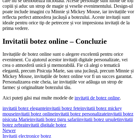
care nu se demodează niciodată. Aceste personaje sunt iubite de toți
copiii și aduc un strop de magie și veselie evenimentului. Design-ul
poate include imagini cu Minnie și Mickey Mouse, iar invitațiile vor
reflecta perfect atmosfera jucăușă a botezului. Aceste invitații sunt
ideale pentru orice tip de petrecere și vor impresiona invitații de la
prima vedere.
Invitatii botez online – Concluzie
Invitațiile de botez online sunt o alegere excelentă pentru orice
eveniment. Cu ajutorul acestor invitații digitale personalizate, vei
crea o atmosferă unică și memorabilă. Fie că alegi o tematică
elegantă, precum Pisicuța Marie, sau una jucăușă, precum Minnie și
Mickey Mouse, invitațiile de botez online vor fi un succes garantat.
Personalizarea este cheia, iar invitațiile vor adăuga un strop de
farmec și originalitate botezului tău.
Aici puteți găsi mai multe modele de
invitații de botez online
.
invitatii botez elegante
invitatii botez fete
invitatii botez mickey
mouse
invitatii botez online
invitatii botez personalizate
invitatii botez
pisicuta Marie
invitatii botez tigru safari
invitatii botez ursulet
invitatii
botez zebra
invitatii digitale botez
Newer
Invitatii electronice botez