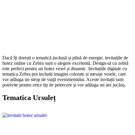
Dacă îți dorești o tematică jucăușă și plină de energie, invitațiile de
botez online cu Zebra sunt o alegere excelentă. Design-ul cu zebră
este perfect pentru un botez vesel și dinamic. Invitațiile digitale cu
tematica Zebra pot include imagini colorate și mesaje vesele, care
vor adăuga un strop de viață evenimentului. Aceste invitații sunt
potrivite pentru orice tip de petrecere și vor adăuga un aer jucăuș.
Tematica Ursuleț