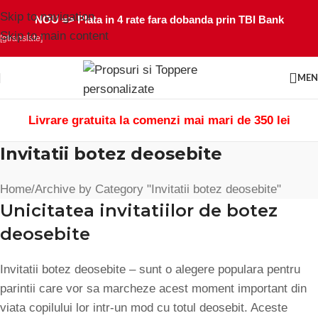
Skip to navigation
NOU =>
Plata in 4 rate fara dobanda prin TBI Bank
Skip to main content
[gtranslate]
ME
Livrare gratuita la comenzi mai mari de 350 lei
Invitatii botez deosebite
Home
Archive by Category "Invitatii botez deosebite"
Unicitatea invitatiilor de botez
deosebite
Invitatii botez deosebite – sunt o alegere populara pentru
parintii care vor sa marcheze acest moment important din
viata copilului lor intr-un mod cu totul deosebit. Aceste