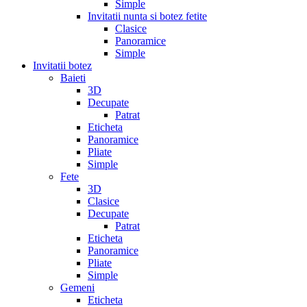
Simple
Invitatii nunta si botez fetite
Clasice
Panoramice
Simple
Invitatii botez
Baieti
3D
Decupate
Patrat
Eticheta
Panoramice
Pliate
Simple
Fete
3D
Clasice
Decupate
Patrat
Eticheta
Panoramice
Pliate
Simple
Gemeni
Eticheta