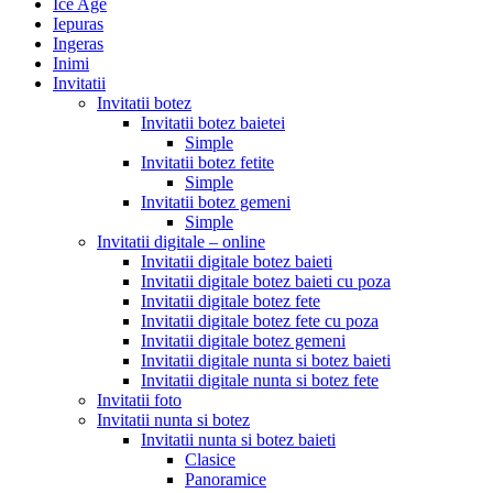
Ice Age
Iepuras
Ingeras
Inimi
Invitatii
Invitatii botez
Invitatii botez baietei
Simple
Invitatii botez fetite
Simple
Invitatii botez gemeni
Simple
Invitatii digitale – online
Invitatii digitale botez baieti
Invitatii digitale botez baieti cu poza
Invitatii digitale botez fete
Invitatii digitale botez fete cu poza
Invitatii digitale botez gemeni
Invitatii digitale nunta si botez baieti
Invitatii digitale nunta si botez fete
Invitatii foto
Invitatii nunta si botez
Invitatii nunta si botez baieti
Clasice
Panoramice