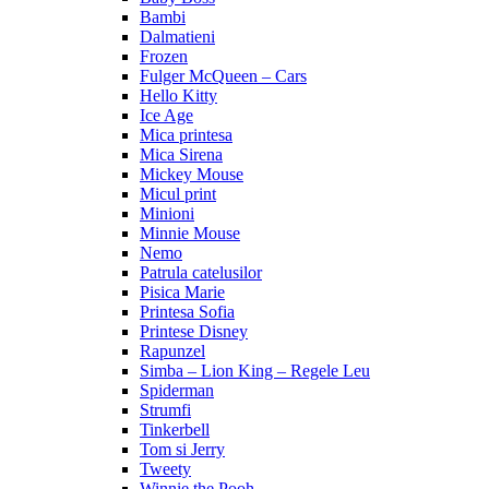
Bambi
Dalmatieni
Frozen
Fulger McQueen – Cars
Hello Kitty
Ice Age
Mica printesa
Mica Sirena
Mickey Mouse
Micul print
Minioni
Minnie Mouse
Nemo
Patrula catelusilor
Pisica Marie
Printesa Sofia
Printese Disney
Rapunzel
Simba – Lion King – Regele Leu
Spiderman
Strumfi
Tinkerbell
Tom si Jerry
Tweety
Winnie the Pooh