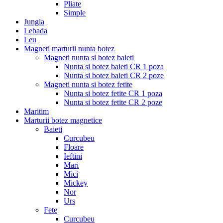
Pliate
Simple
Jungla
Lebada
Leu
Magneti marturii nunta botez
Magneti nunta si botez baieti
Nunta si botez baieti CR 1 poza
Nunta si botez baieti CR 2 poze
Magneti nunta si botez fetite
Nunta si botez fetite CR 1 poza
Nunta si botez fetite CR 2 poze
Maritim
Marturii botez magnetice
Baieti
Curcubeu
Floare
Ieftini
Mari
Mici
Mickey
Nor
Urs
Fete
Curcubeu