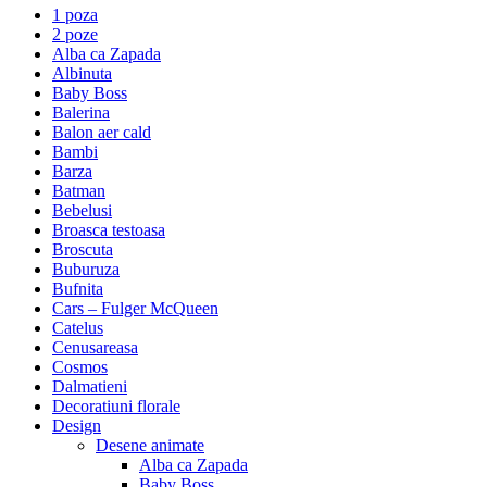
1 poza
2 poze
Alba ca Zapada
Albinuta
Baby Boss
Balerina
Balon aer cald
Bambi
Barza
Batman
Bebelusi
Broasca testoasa
Broscuta
Buburuza
Bufnita
Cars – Fulger McQueen
Catelus
Cenusareasa
Cosmos
Dalmatieni
Decoratiuni florale
Design
Desene animate
Alba ca Zapada
Baby Boss