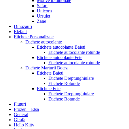
Motive traditionale
Safari
Unicorn
Ursulet
Zane
Dinozauri
Elefant
Etichete Personalizate
Etichete autocolante
Etichete autocolante Baieti
Etichete autocolante rotunde
Etichete autocolante Fete
Etichete autocolante rotunde
Etichete Marturii Botez
Etichete Baieti
Etichete Dreptunghiulare
Etichete Rotunde
Etichete Fete
Etichete Dreptunghiulare
Etichete Rotunde
Fluturi
Frozen – Elsa
General
Girafa
Hello Kitty