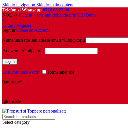
Skip to navigation
Skip to main content
Telefon si Whatsapp
0726.88.22.86
NOU ->
Plata in 4 rate fara dobanda prin TBI Bank
0
Login / Register
Sign in
Create an Account
Nume utilizator sau adresă email
*
Obligatoriu
Password
*
Obligatoriu
Log in
Lost your password?
Remember me
[gtranslate]
[gtranslate]
Select category