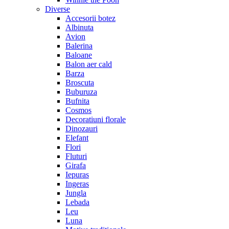
Diverse
Accesorii botez
Albinuta
Avion
Balerina
Baloane
Balon aer cald
Barza
Broscuta
Buburuza
Bufnita
Cosmos
Decoratiuni florale
Dinozauri
Elefant
Flori
Fluturi
Girafa
Iepuras
Ingeras
Jungla
Lebada
Leu
Luna