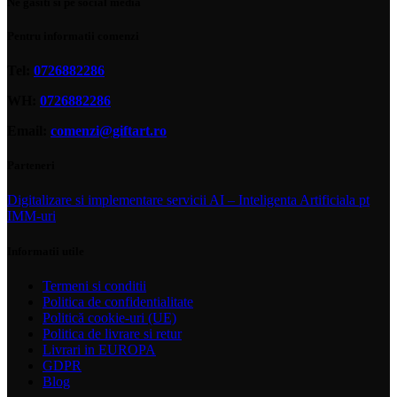
Ne gasiti si pe social media
Pentru informatii comenzi
Tel:
0726882286
WH:
0726882286
Email:
comenzi@giftart.ro
Parteneri
Digitalizare si implementare servicii AI – Inteligenta Artificiala pt
IMM-uri
Informatii utile
Termeni si conditii
Politica de confidentialitate
Politică cookie-uri (UE)
Politica de livrare si retur
Livrari in EUROPA
GDPR
Blog