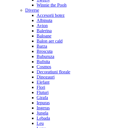
Winnie the Pooh
Diverse
Accesorii botez
Albinuta
Avion
Balerina
Baloane
Balon aer cald
Barza
Broscuta
Buburuza
Bufnita
Cosmos
Decoratiuni florale
Dinozauri
Elefant
Flori
Fluturi
Girafa
Iepuras
Ingeras
Jungla
Lebada
Leu