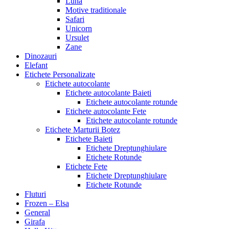
Luna
Motive traditionale
Safari
Unicorn
Ursulet
Zane
Dinozauri
Elefant
Etichete Personalizate
Etichete autocolante
Etichete autocolante Baieti
Etichete autocolante rotunde
Etichete autocolante Fete
Etichete autocolante rotunde
Etichete Marturii Botez
Etichete Baieti
Etichete Dreptunghiulare
Etichete Rotunde
Etichete Fete
Etichete Dreptunghiulare
Etichete Rotunde
Fluturi
Frozen – Elsa
General
Girafa