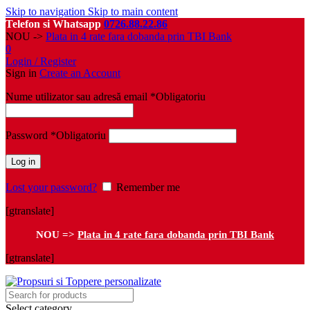
Skip to navigation
Skip to main content
Telefon si Whatsapp
0726.88.22.86
NOU ->
Plata in 4 rate fara dobanda prin TBI Bank
0
Login / Register
Sign in
Create an Account
Nume utilizator sau adresă email
*
Obligatoriu
Password
*
Obligatoriu
Log in
Lost your password?
Remember me
[gtranslate]
NOU =>
Plata in 4 rate fara dobanda prin TBI Bank
[gtranslate]
Select category