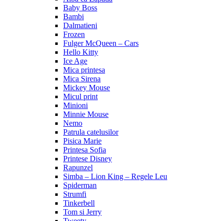
Baby Boss
Bambi
Dalmatieni
Frozen
Fulger McQueen – Cars
Hello Kitty
Ice Age
Mica printesa
Mica Sirena
Mickey Mouse
Micul print
Minioni
Minnie Mouse
Nemo
Patrula catelusilor
Pisica Marie
Printesa Sofia
Printese Disney
Rapunzel
Simba – Lion King – Regele Leu
Spiderman
Strumfi
Tinkerbell
Tom si Jerry
Tweety