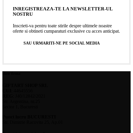
INREGISTREAZA-TE LA NEWSLETTER-UL
NOSTRU
Inscrieti-va pentru toate stirile despre ultimele noastre
oferte si obtineti cumparaturi exclusive cu acces anticipat.
SAU URMARITI-NE PE SOCIAL MEDIA
Date firma
GIFTART SHOP SRL
CUI
: 44645556
REG
: J40/12842/2021
Str. Argentina, nr.25
Sector 1, Bucuresti
Punct lucru BUCURESTI
Str. Dimitrie Racovita 25, Ap.01