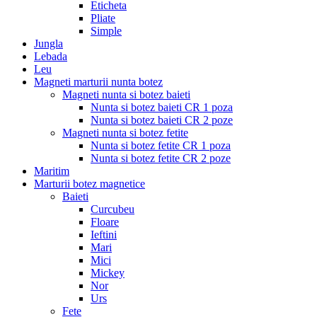
Eticheta
Pliate
Simple
Jungla
Lebada
Leu
Magneti marturii nunta botez
Magneti nunta si botez baieti
Nunta si botez baieti CR 1 poza
Nunta si botez baieti CR 2 poze
Magneti nunta si botez fetite
Nunta si botez fetite CR 1 poza
Nunta si botez fetite CR 2 poze
Maritim
Marturii botez magnetice
Baieti
Curcubeu
Floare
Ieftini
Mari
Mici
Mickey
Nor
Urs
Fete