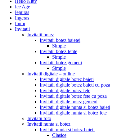
Hello Kitty
Ice Age
Iepuras
Ingeras
Inimi
Invitatii
Invitatii botez
Invitatii botez baietei
Simple
Invitatii botez fetite
Simple
Invitatii botez gemeni
Simple
Invitatii digitale – online
Invitatii digitale botez baieti
Invitatii digitale botez baieti cu poza
Invitatii digitale botez fete
Invitatii digitale botez fete cu poza
Invitatii digitale botez gemeni
Invitatii digitale nunta si botez baieti
Invitatii digitale nunta si botez fete
Invitatii foto
Invitatii nunta si botez
Invitatii nunta si botez baieti
Clasice