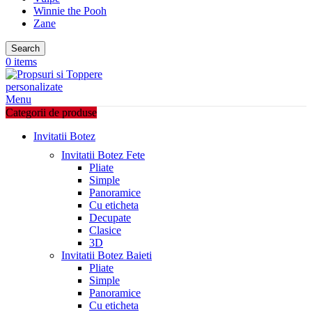
Winnie the Pooh
Zane
Search
0
items
Menu
Categorii de produse
Invitatii Botez
Invitatii Botez Fete
Pliate
Simple
Panoramice
Cu eticheta
Decupate
Clasice
3D
Invitatii Botez Baieti
Pliate
Simple
Panoramice
Cu eticheta