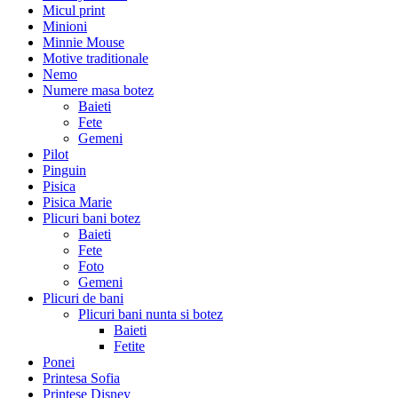
Micul print
Minioni
Minnie Mouse
Motive traditionale
Nemo
Numere masa botez
Baieti
Fete
Gemeni
Pilot
Pinguin
Pisica
Pisica Marie
Plicuri bani botez
Baieti
Fete
Foto
Gemeni
Plicuri de bani
Plicuri bani nunta si botez
Baieti
Fetite
Ponei
Printesa Sofia
Printese Disney