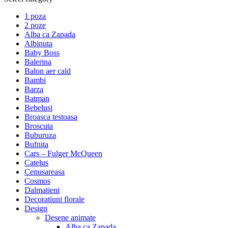
1 poza
2 poze
Alba ca Zapada
Albinuta
Baby Boss
Balerina
Balon aer cald
Bambi
Barza
Batman
Bebelusi
Broasca testoasa
Broscuta
Buburuza
Bufnita
Cars – Fulger McQueen
Catelus
Cenusareasa
Cosmos
Dalmatieni
Decoratiuni florale
Design
Desene animate
Alba ca Zapada