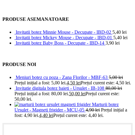
PRODUSE ASEMANATOARE
Invitatii botez Minnie Mouse - Decupate - IBD-02
5,40
lei
Invitatii botez Mickey Mouse - Decupate - IBD-01
5,40
lei
Invitatii botez Baby Boss - Decupate - IBD-14
3,90
lei
PRODUSE NOI
Meniuri botez cu poza - Zana Florilor - MBF-63
5,00
lei
Prețul inițial a fost: 5,00 lei.
4,50
lei
Prețul curent este: 4,50 lei.
Invitatie digitala botez baieti - Ursulet - IB-108
80,00
lei
Prețul inițial a fost: 80,00 lei.
50,00
lei
Prețul curent este:
50,00 lei.
Marturii botez
Ursulet - Magneti frigider - MCU-05
4,90
lei
Prețul inițial a
fost: 4,90 lei.
4,40
lei
Prețul curent este: 4,40 lei.