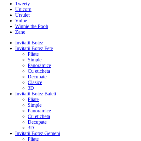
Tweety
Unicorn
Ursulet
Vulpe
Winnie the Pooh
Zane
Invitatii Botez
Invitatii Botez Fete
Pliate
Simple
Panoramice
Cu eticheta
Decupate
Clasice
3D
Invitatii Botez Baieti
Pliate
Simple
Panoramice
Cu eticheta
Decupate
3D
Invitatii Botez Gemeni
Pliate