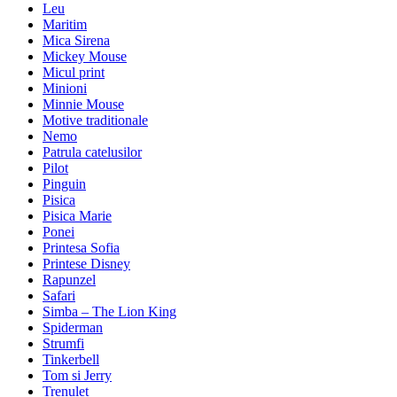
Leu
Maritim
Mica Sirena
Mickey Mouse
Micul print
Minioni
Minnie Mouse
Motive traditionale
Nemo
Patrula catelusilor
Pilot
Pinguin
Pisica
Pisica Marie
Ponei
Printesa Sofia
Printese Disney
Rapunzel
Safari
Simba – The Lion King
Spiderman
Strumfi
Tinkerbell
Tom si Jerry
Trenulet