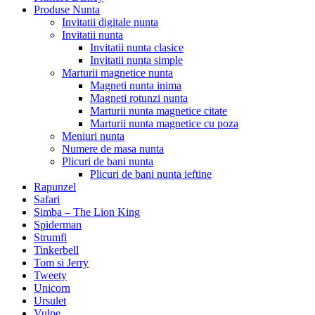
Produse Nunta
Invitatii digitale nunta
Invitatii nunta
Invitatii nunta clasice
Invitatii nunta simple
Marturii magnetice nunta
Magneti nunta inima
Magneti rotunzi nunta
Marturii nunta magnetice citate
Marturii nunta magnetice cu poza
Meniuri nunta
Numere de masa nunta
Plicuri de bani nunta
Plicuri de bani nunta ieftine
Rapunzel
Safari
Simba – The Lion King
Spiderman
Strumfi
Tinkerbell
Tom si Jerry
Tweety
Unicorn
Ursulet
Vulpe