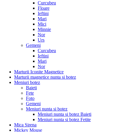
Curcubeu
Floare
Ieftini
Mari
Mici
Minnie
Nor
Urs
Gemeni
Curcubeu
Ieftini
Mari
Nor
Marturii Iconite Magnetice
Marturii magnetice nunta si botez
Meniuri botez
Baieti
Fete
Foto
Gemeni
Meniuri nunta si botez
Meniuri nunta si botez Baieti
Meniuri nunta si botez Fetite
Mica Sirena
Mickey Mouse