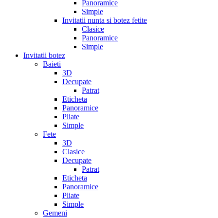
Panoramice
Simple
Invitatii nunta si botez fetite
Clasice
Panoramice
Simple
Invitatii botez
Baieti
3D
Decupate
Patrat
Eticheta
Panoramice
Pliate
Simple
Fete
3D
Clasice
Decupate
Patrat
Eticheta
Panoramice
Pliate
Simple
Gemeni