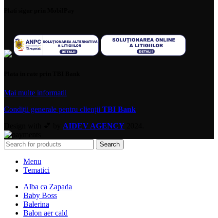
Plati sigur prin MobilPay
Plata in rate prin TBI Bank
Mai multe informatii
Condiții generale pentru clienții
TBI Bank
Design with 💕 by
AIDEV AGENCY
2024.
Search
Menu
Tematici
Alba ca Zapada
Baby Boss
Balerina
Balon aer cald