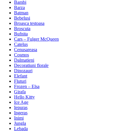
Bambi
Barza
Batman
Bebelusi
Broasca testoasa
Broscuta
Bufnita
Cars – Fulger McQueen
Catelus
Cenusareasa
Cosmos
Dalmatieni
Decoratiuni florale
Dinozauri
Elefant
Fluturi
Frozen – Elsa
Girafa
Hello Kitty
Ice Age
Iepuras
Ingeras
Inimi
Jungla
Lebada