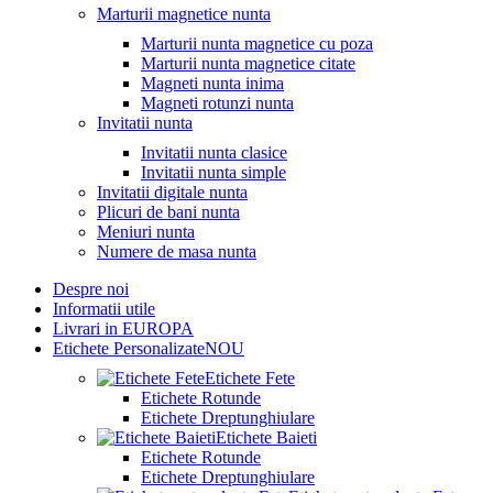
Marturii magnetice nunta
Marturii nunta magnetice cu poza
Marturii nunta magnetice citate
Magneti nunta inima
Magneti rotunzi nunta
Invitatii nunta
Invitatii nunta clasice
Invitatii nunta simple
Invitatii digitale nunta
Plicuri de bani nunta
Meniuri nunta
Numere de masa nunta
Despre noi
Informatii utile
Livrari in EUROPA
Etichete Personalizate
NOU
Etichete Fete
Etichete Rotunde
Etichete Dreptunghiulare
Etichete Baieti
Etichete Rotunde
Etichete Dreptunghiulare