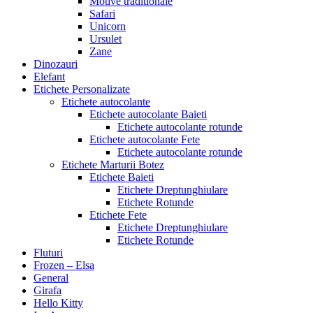
Motive traditionale
Safari
Unicorn
Ursulet
Zane
Dinozauri
Elefant
Etichete Personalizate
Etichete autocolante
Etichete autocolante Baieti
Etichete autocolante rotunde
Etichete autocolante Fete
Etichete autocolante rotunde
Etichete Marturii Botez
Etichete Baieti
Etichete Dreptunghiulare
Etichete Rotunde
Etichete Fete
Etichete Dreptunghiulare
Etichete Rotunde
Fluturi
Frozen – Elsa
General
Girafa
Hello Kitty