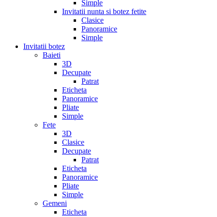
Simple
Invitatii nunta si botez fetite
Clasice
Panoramice
Simple
Invitatii botez
Baieti
3D
Decupate
Patrat
Eticheta
Panoramice
Pliate
Simple
Fete
3D
Clasice
Decupate
Patrat
Eticheta
Panoramice
Pliate
Simple
Gemeni
Eticheta