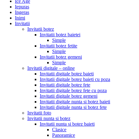
Ice Age
Iepuras
Ingeras
Inimi
Invitatii
Invitatii botez
Invitatii botez baietei
Simple
Invitatii botez fetite
Simple
Invitatii botez gemeni
Simple
Invitatii digitale – online
Invitatii digitale botez baieti
Invitatii digitale botez baieti cu poza
Invitatii digitale botez fete
Invitatii digitale botez fete cu poza
Invitatii digitale botez gemeni
Invitatii digitale nunta si botez baieti
Invitatii digitale nunta si botez fete
Invitatii foto
Invitatii nunta si botez
Invitatii nunta si botez baieti
Clasice
Panoramice