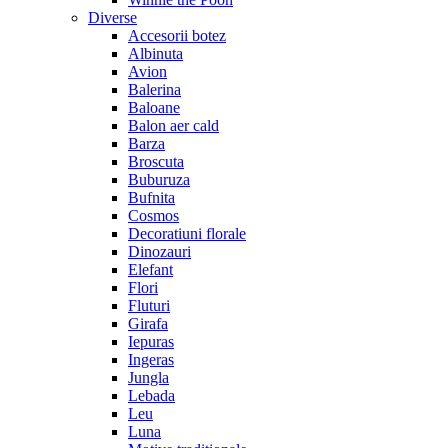
Diverse
Accesorii botez
Albinuta
Avion
Balerina
Baloane
Balon aer cald
Barza
Broscuta
Buburuza
Bufnita
Cosmos
Decoratiuni florale
Dinozauri
Elefant
Flori
Fluturi
Girafa
Iepuras
Ingeras
Jungla
Lebada
Leu
Luna