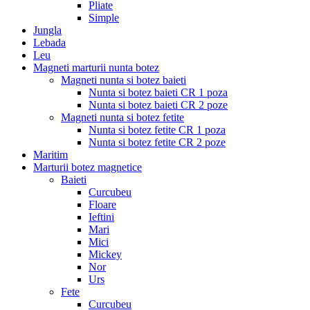
Pliate
Simple
Jungla
Lebada
Leu
Magneti marturii nunta botez
Magneti nunta si botez baieti
Nunta si botez baieti CR 1 poza
Nunta si botez baieti CR 2 poze
Magneti nunta si botez fetite
Nunta si botez fetite CR 1 poza
Nunta si botez fetite CR 2 poze
Maritim
Marturii botez magnetice
Baieti
Curcubeu
Floare
Ieftini
Mari
Mici
Mickey
Nor
Urs
Fete
Curcubeu