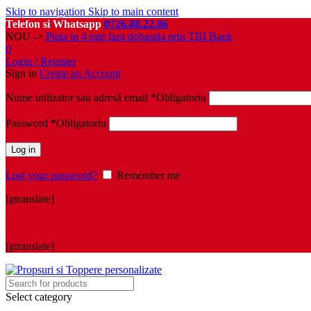
Skip to navigation
Skip to main content
Telefon si Whatsapp
0726.88.22.86
NOU ->
Plata in 4 rate fara dobanda prin TBI Bank
0
Login / Register
Sign in
Create an Account
Nume utilizator sau adresă email
*
Obligatoriu
Password
*
Obligatoriu
Log in
Lost your password?
Remember me
[gtranslate]
[gtranslate]
Select category