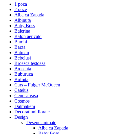
1 poza
2 poze
Alba ca Zapada
Albinuta
Baby Boss
Balerina
Balon aer cald
Bambi
Barza
Batman
Bebelusi
Broasca testoasa
Broscuta
Buburuza
Bufnita
Cars – Fulger McQueen
Catelus
Cenusareasa
Cosmos
Dalmatieni
Decoratiuni florale
Design
Desene animate
Alba ca Zapada
Baby Boss