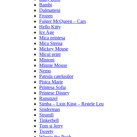
Bambi
Dalmatieni
Frozen
Fulger McQueen – Cars
Hello Kitty
Ice Age
Mica printesa
Mica Sirena
Mickey Mouse
Micul print
Minioni
Minnie Mouse
Nemo
Patrula catelusilor
Pisica Marie
Printesa Sofia
Printese Disney
Rapunzel
Simba – Lion King – Regele Leu
Spiderman
Strumfi
Tinkerbell
Tom si Jerry
Tweety
Winnie the Pooh