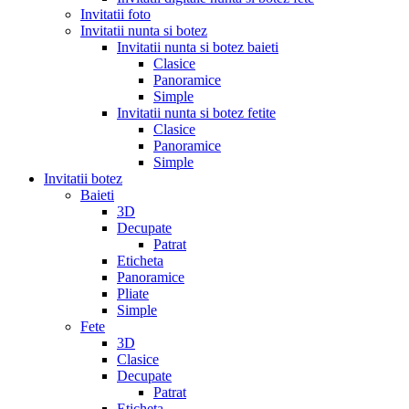
Invitatii foto
Invitatii nunta si botez
Invitatii nunta si botez baieti
Clasice
Panoramice
Simple
Invitatii nunta si botez fetite
Clasice
Panoramice
Simple
Invitatii botez
Baieti
3D
Decupate
Patrat
Eticheta
Panoramice
Pliate
Simple
Fete
3D
Clasice
Decupate
Patrat
Eticheta