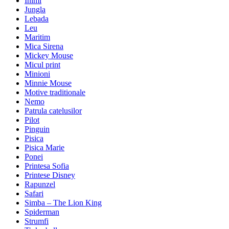
Inimi
Jungla
Lebada
Leu
Maritim
Mica Sirena
Mickey Mouse
Micul print
Minioni
Minnie Mouse
Motive traditionale
Nemo
Patrula catelusilor
Pilot
Pinguin
Pisica
Pisica Marie
Ponei
Printesa Sofia
Printese Disney
Rapunzel
Safari
Simba – The Lion King
Spiderman
Strumfi