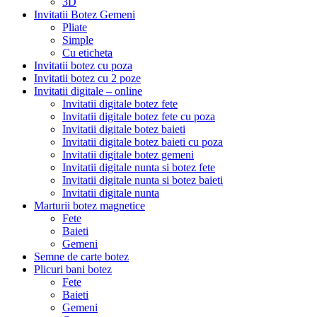
3D
Invitatii Botez Gemeni
Pliate
Simple
Cu eticheta
Invitatii botez cu poza
Invitatii botez cu 2 poze
Invitatii digitale – online
Invitatii digitale botez fete
Invitatii digitale botez fete cu poza
Invitatii digitale botez baieti
Invitatii digitale botez baieti cu poza
Invitatii digitale botez gemeni
Invitatii digitale nunta si botez fete
Invitatii digitale nunta si botez baieti
Invitatii digitale nunta
Marturii botez magnetice
Fete
Baieti
Gemeni
Semne de carte botez
Plicuri bani botez
Fete
Baieti
Gemeni