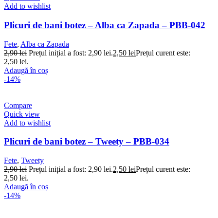
Add to wishlist
Plicuri de bani botez – Alba ca Zapada – PBB-042
Fete
,
Alba ca Zapada
2,90
lei
Prețul inițial a fost: 2,90 lei.
2,50
lei
Prețul curent este:
2,50 lei.
Adaugă în coș
-14%
Compare
Quick view
Add to wishlist
Plicuri de bani botez – Tweety – PBB-034
Fete
,
Tweety
2,90
lei
Prețul inițial a fost: 2,90 lei.
2,50
lei
Prețul curent este:
2,50 lei.
Adaugă în coș
-14%