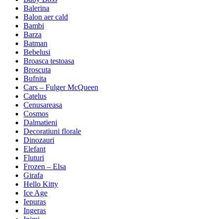
Balerina
Balon aer cald
Bambi
Barza
Batman
Bebelusi
Broasca testoasa
Broscuta
Bufnita
Cars – Fulger McQueen
Catelus
Cenusareasa
Cosmos
Dalmatieni
Decoratiuni florale
Dinozauri
Elefant
Fluturi
Frozen – Elsa
Girafa
Hello Kitty
Ice Age
Iepuras
Ingeras