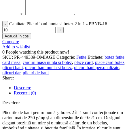
Cantitate Plicuri bani nunta si botez 2 in 1 - PBNB-16
Adaugă în coș
Compare
Add to wishlist
0
People watching this product now!
SKU:
PR-449389-OMIAGE
Categorie:
Fetite
Etichete:
botez fetite
,
card masa
,
carduri masa nunta si botez
,
place card
,
place card botez
,
plicuri bani
,
plicuri bani nunta si botez
,
plicuri bani personalizate
,
plicuri dar
,
plicuri de bani
Share:
Descriere
Recenzii (0)
Descriere
Plicurile de bani pentru nuntă și botez 2 în 1 sunt confecționate din
carton mat de 250 g/mp și au dimensiunile de 9×21 cm. Designul
elegant prezintă un mire și o mireasă alături de un bebeluș,
simbolizând unitatea și bucuria familială. În interior, plicurile sunt