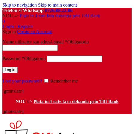
Skip to navigation
Skip to main content
Telefon si Whatsapp
0726.88.22.86
NOU ->
Plata in 4 rate fara dobanda prin TBI Bank
0
Login / Register
Sign in
Create an Account
Nume utilizator sau adresă email
*
Obligatoriu
Password
*
Obligatoriu
Log in
Lost your password?
Remember me
[gtranslate]
NOU =>
Plata in 4 rate fara dobanda prin TBI Bank
[gtranslate]