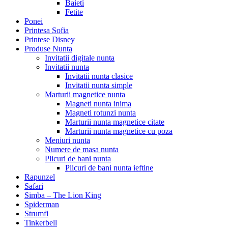
Baieti
Fetite
Ponei
Printesa Sofia
Printese Disney
Produse Nunta
Invitatii digitale nunta
Invitatii nunta
Invitatii nunta clasice
Invitatii nunta simple
Marturii magnetice nunta
Magneti nunta inima
Magneti rotunzi nunta
Marturii nunta magnetice citate
Marturii nunta magnetice cu poza
Meniuri nunta
Numere de masa nunta
Plicuri de bani nunta
Plicuri de bani nunta ieftine
Rapunzel
Safari
Simba – The Lion King
Spiderman
Strumfi
Tinkerbell