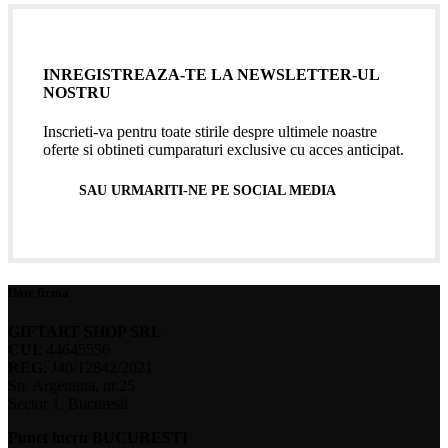
INREGISTREAZA-TE LA NEWSLETTER-UL
NOSTRU
Inscrieti-va pentru toate stirile despre ultimele noastre
oferte si obtineti cumparaturi exclusive cu acces anticipat.
SAU URMARITI-NE PE SOCIAL MEDIA
Date firma
GIFTART SHOP SRL
CUI
: 44645556
REG
: J40/12842/2021
Str. Argentina, nr.25
Sector 1, Bucuresti
Punct lucru BUCURESTI