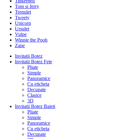
Tinkerbell
Tom si Jerry
Trenulet
Tweety
Unicorn
Ursulet
Vulpe
Winnie the Pooh
Zane
Invitatii Botez
Invitatii Botez Fete
Pliate
Simple
Panoramice
Cu eticheta
Decupate
Clasice
3D
Invitatii Botez Baieti
Pliate
Simple
Panoramice
Cu eticheta
Decupate