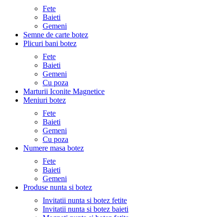
Fete
Baieti
Gemeni
Semne de carte botez
Plicuri bani botez
Fete
Baieti
Gemeni
Cu poza
Marturii Iconite Magnetice
Meniuri botez
Fete
Baieti
Gemeni
Cu poza
Numere masa botez
Fete
Baieti
Gemeni
Produse nunta si botez
Invitatii nunta si botez fetite
Invitatii nunta si botez baieti