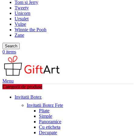
Tom si Jerry
Tweety
Unicorn
Ursulet
Vulpe
Winnie the Pooh
Zane
Search
0
items
Menu
Categorii de produse
Invitatii Botez
Invitatii Botez Fete
Pliate
Simple
Panoramice
Cu eticheta
Decupate