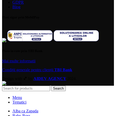
GDPR
Blog
Plati sigur prin MobilPay
Plata in rate prin TBI Bank
Mai multe informatii
Condiții generale pentru clienții
TBI Bank
Design with 💕 by
AIDEV AGENCY
2024.
Search
Menu
Tematici
Alba ca Zapada
Baby Boss