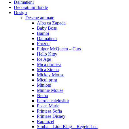
Dalmatieni
Decoratiuni florale
Design
Desene animate
Alba ca Zapada
Baby Boss
Bambi
Dalmatieni
Frozen
Fulger McQueen – Cars
Hello Kitty
Ice Age
Mica printesa
Mica Sirena
Mickey Mouse
Micul print
Minioni
Minnie Mouse
Nemo
Patrula catelusilor
Pisica Marie
Printesa Sofia
Printese Disney
Rapunzel
Simba – Lion King – Regele Leu