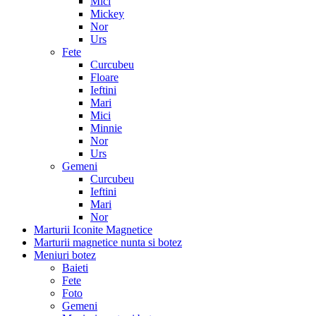
Mici
Mickey
Nor
Urs
Fete
Curcubeu
Floare
Ieftini
Mari
Mici
Minnie
Nor
Urs
Gemeni
Curcubeu
Ieftini
Mari
Nor
Marturii Iconite Magnetice
Marturii magnetice nunta si botez
Meniuri botez
Baieti
Fete
Foto
Gemeni