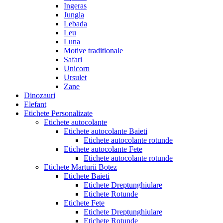
Ingeras
Jungla
Lebada
Leu
Luna
Motive traditionale
Safari
Unicorn
Ursulet
Zane
Dinozauri
Elefant
Etichete Personalizate
Etichete autocolante
Etichete autocolante Baieti
Etichete autocolante rotunde
Etichete autocolante Fete
Etichete autocolante rotunde
Etichete Marturii Botez
Etichete Baieti
Etichete Dreptunghiulare
Etichete Rotunde
Etichete Fete
Etichete Dreptunghiulare
Etichete Rotunde