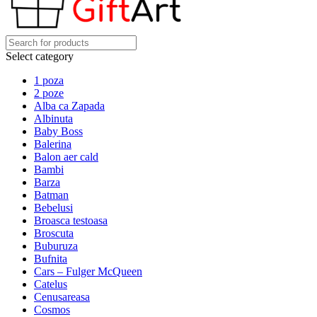
Select category
1 poza
2 poze
Alba ca Zapada
Albinuta
Baby Boss
Balerina
Balon aer cald
Bambi
Barza
Batman
Bebelusi
Broasca testoasa
Broscuta
Buburuza
Bufnita
Cars – Fulger McQueen
Catelus
Cenusareasa
Cosmos