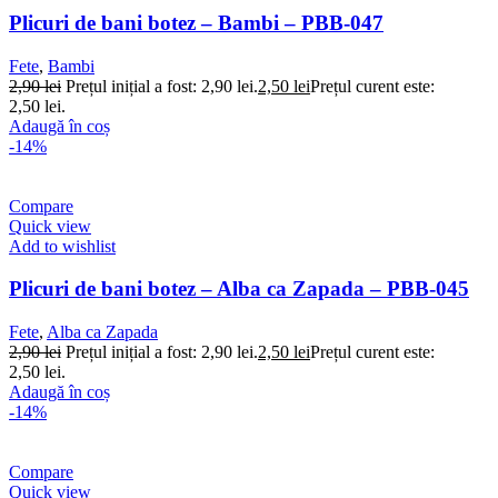
Plicuri de bani botez – Bambi – PBB-047
Fete
,
Bambi
2,90
lei
Prețul inițial a fost: 2,90 lei.
2,50
lei
Prețul curent este:
2,50 lei.
Adaugă în coș
-14%
Compare
Quick view
Add to wishlist
Plicuri de bani botez – Alba ca Zapada – PBB-045
Fete
,
Alba ca Zapada
2,90
lei
Prețul inițial a fost: 2,90 lei.
2,50
lei
Prețul curent este:
2,50 lei.
Adaugă în coș
-14%
Compare
Quick view