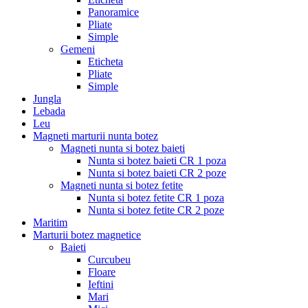
Panoramice
Pliate
Simple
Gemeni
Eticheta
Pliate
Simple
Jungla
Lebada
Leu
Magneti marturii nunta botez
Magneti nunta si botez baieti
Nunta si botez baieti CR 1 poza
Nunta si botez baieti CR 2 poze
Magneti nunta si botez fetite
Nunta si botez fetite CR 1 poza
Nunta si botez fetite CR 2 poze
Maritim
Marturii botez magnetice
Baieti
Curcubeu
Floare
Ieftini
Mari