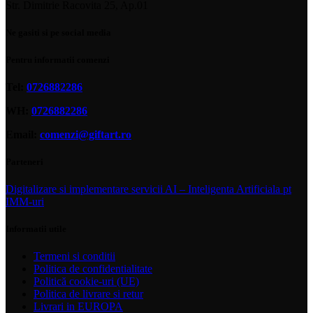
Str. Dimitrie Racovita 25, Ap.01
Ne gasiti si pe social media
Pentru informatii comenzi
Tel:
0726882286
WH:
0726882286
Email:
comenzi@giftart.ro
Parteneri
Digitalizare si implementare servicii AI – Inteligenta Artificiala pt
IMM-uri
Informatii utile
Termeni si conditii
Politica de confidentialitate
Politică cookie-uri (UE)
Politica de livrare si retur
Livrari in EUROPA