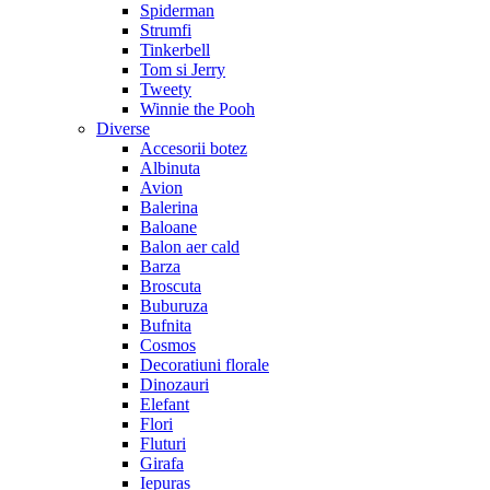
Spiderman
Strumfi
Tinkerbell
Tom si Jerry
Tweety
Winnie the Pooh
Diverse
Accesorii botez
Albinuta
Avion
Balerina
Baloane
Balon aer cald
Barza
Broscuta
Buburuza
Bufnita
Cosmos
Decoratiuni florale
Dinozauri
Elefant
Flori
Fluturi
Girafa
Iepuras