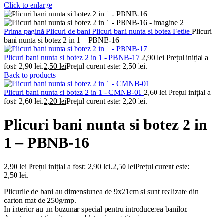
Click to enlarge
Prima pagină
Plicuri de bani
Plicuri bani nunta si botez
Fetite
Plicuri
bani nunta si botez 2 in 1 – PBNB-16
Plicuri bani nunta si botez 2 in 1 - PBNB-17
2,90
lei
Prețul inițial a
fost: 2,90 lei.
2,50
lei
Prețul curent este: 2,50 lei.
Back to products
Plicuri bani nunta si botez 2 in 1 - CMNB-01
2,60
lei
Prețul inițial a
fost: 2,60 lei.
2,20
lei
Prețul curent este: 2,20 lei.
Plicuri bani nunta si botez 2 in
1 – PBNB-16
2,90
lei
Prețul inițial a fost: 2,90 lei.
2,50
lei
Prețul curent este:
2,50 lei.
Plicurile de bani au dimensiunea de 9x21cm si sunt realizate din
carton mat de 250g/mp.
In interior au un buzunar special pentru introducerea banilor.