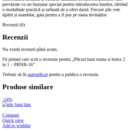
prevăzute cu un buzunar special pentru introducerea banilor, oferind
o modalitate practică și rafinată de a oferi darul. Fiecare plic este
tipărit și asamblat, gata pentru a fi pus pe masa invitaților.
Recenzii (0)
Recenzii
Nu există recenzii până acum.
Fii primul care scrii o recenzie pentru „Plicuri bani nunta si botez 2
in 1 – PBNB-16”
Trebuie să fii
autentificat
pentru a publica o recenzie.
Produse similare
-14%
Compare
Quick view
Add to wishlist