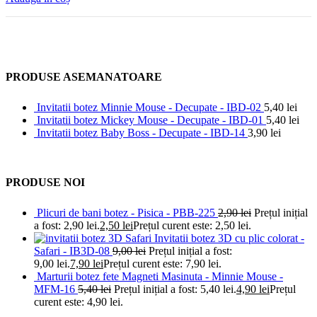
PRODUSE ASEMANATOARE
Invitatii botez Minnie Mouse - Decupate - IBD-02
5,40
lei
Invitatii botez Mickey Mouse - Decupate - IBD-01
5,40
lei
Invitatii botez Baby Boss - Decupate - IBD-14
3,90
lei
PRODUSE NOI
Plicuri de bani botez - Pisica - PBB-225
2,90
lei
Prețul inițial
a fost: 2,90 lei.
2,50
lei
Prețul curent este: 2,50 lei.
Invitatii botez 3D cu plic colorat -
Safari - IB3D-08
9,00
lei
Prețul inițial a fost:
9,00 lei.
7,90
lei
Prețul curent este: 7,90 lei.
Marturii botez fete Magneti Masinuta - Minnie Mouse -
MFM-16
5,40
lei
Prețul inițial a fost: 5,40 lei.
4,90
lei
Prețul
curent este: 4,90 lei.