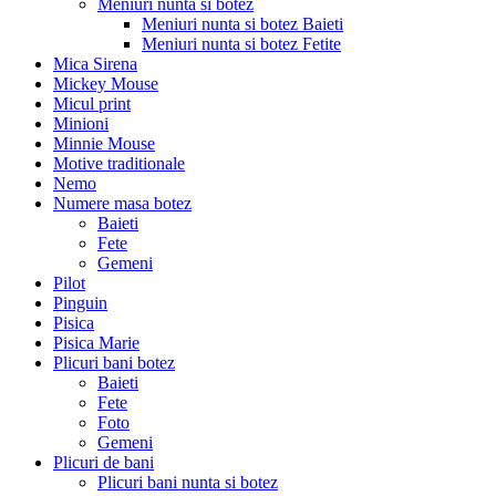
Meniuri nunta si botez
Meniuri nunta si botez Baieti
Meniuri nunta si botez Fetite
Mica Sirena
Mickey Mouse
Micul print
Minioni
Minnie Mouse
Motive traditionale
Nemo
Numere masa botez
Baieti
Fete
Gemeni
Pilot
Pinguin
Pisica
Pisica Marie
Plicuri bani botez
Baieti
Fete
Foto
Gemeni
Plicuri de bani
Plicuri bani nunta si botez