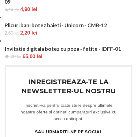
09
4,90
lei
5,40
lei
Plicuri bani botez baieti - Unicorn - CMB-12
2,20
lei
2,60
lei
Invitatie digitala botez cu poza - fetite - IDFF-01
65,00
lei
95,00
lei
INREGISTREAZA-TE LA
NEWSLETTER-UL NOSTRU
Inscrieti-va pentru toate stirile despre ultimele
noastre oferte si obtineti cumparaturi exclusive cu
acces anticipat.
SAU URMARITI-NE PE SOCIAL