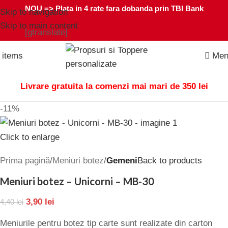
NOU =>
Plata in 4 rate fara dobanda prin TBI Bank
Skip to navigation
Skip to main content
[gtranslate]
0
items
Men
Livrare gratuita la comenzi mai mari de 350 lei
-11%
Click to enlarge
Prima pagină
Meniuri botez
Gemeni
Back to products
Meniuri botez – Unicorni – MB-30
3,90
lei
4,40
lei
Meniurile pentru botez tip carte sunt realizate din carton