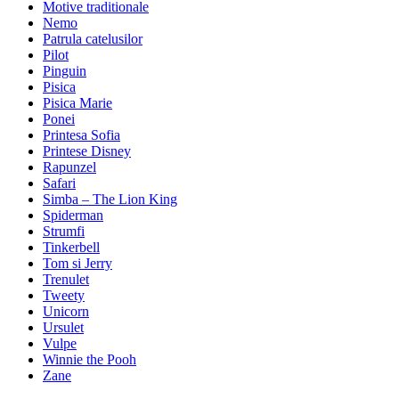
Motive traditionale
Nemo
Patrula catelusilor
Pilot
Pinguin
Pisica
Pisica Marie
Ponei
Printesa Sofia
Printese Disney
Rapunzel
Safari
Simba – The Lion King
Spiderman
Strumfi
Tinkerbell
Tom si Jerry
Trenulet
Tweety
Unicorn
Ursulet
Vulpe
Winnie the Pooh
Zane