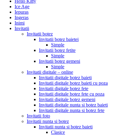
Hello Kitty
Ice Age
Iepuras
Ingeras
Inimi
Invitatii
Invitatii botez
Invitatii botez baietei
Simple
Invitatii botez fetite
Simple
Invitatii botez gemeni
Simple
Invitatii digitale – online
Invitatii digitale botez baieti
Invitatii digitale botez baieti cu poza
Invitatii digitale botez fete
Invitatii digitale botez fete cu poza
Invitatii digitale botez gemeni
Invitatii digitale nunta si botez baieti
Invitatii digitale nunta si botez fete
Invitatii foto
Invitatii nunta si botez
Invitatii nunta si botez baieti
Clasice