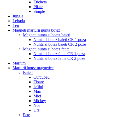
Eticheta
Pliate
Simple
Jungla
Lebada
Leu
Magneti marturii nunta botez
Magneti nunta si botez baieti
Nunta si botez baieti CR 1 poza
Nunta si botez baieti CR 2 poze
Magneti nunta si botez fetite
Nunta si botez fetite CR 1 poza
Nunta si botez fetite CR 2 poze
Maritim
Marturii botez magnetice
Baieti
Curcubeu
Floare
Ieftini
Mari
Mici
Mickey
Nor
Urs
Fete