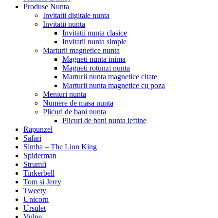
Produse Nunta
Invitatii digitale nunta
Invitatii nunta
Invitatii nunta clasice
Invitatii nunta simple
Marturii magnetice nunta
Magneti nunta inima
Magneti rotunzi nunta
Marturii nunta magnetice citate
Marturii nunta magnetice cu poza
Meniuri nunta
Numere de masa nunta
Plicuri de bani nunta
Plicuri de bani nunta ieftine
Rapunzel
Safari
Simba – The Lion King
Spiderman
Strumfi
Tinkerbell
Tom si Jerry
Tweety
Unicorn
Ursulet
Vulpe