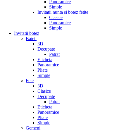
Panoramice
Simple
Invitatii nunta si botez fetite
Clasice
Panoramice
Simple
Invitatii botez
Baieti
3D
Decupate
Patrat
Eticheta
Panoramice
Pliate
Simple
Fete
3D
Clasice
Decupate
Patrat
Eticheta
Panoramice
Pliate
Simple
Gemeni