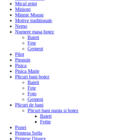
Micul print
Minioni
Minnie Mouse
Motive traditionale
Nemo
Numere masa botez
Baieti
Fete
Gemeni
Pilot
Pinguin
Pisica
Pisica Marie
Plicuri bani botez
Baieti
Fete
Foto
Gemeni
Plicuri de bani
Plicuri bani nunta si botez
Baieti
Fetite
Ponei
Printesa Sofia
Printese Disney