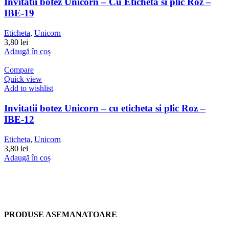
Invitatii botez Unicorn – Cu Eticheta si plic Roz –
IBE-19
Eticheta
,
Unicorn
3,80
lei
Adaugă în coș
Compare
Quick view
Add to wishlist
Invitatii botez Unicorn – cu eticheta si plic Roz –
IBE-12
Eticheta
,
Unicorn
3,80
lei
Adaugă în coș
PRODUSE ASEMANATOARE