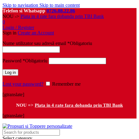
Skip to navigation
Skip to main content
Telefon si Whatsapp
0726.88.22.86
NOU ->
Plata in 4 rate fara dobanda prin TBI Bank
0
Login / Register
Sign in
Create an Account
Nume utilizator sau adresă email
*
Obligatoriu
Password
*
Obligatoriu
Log in
Lost your password?
Remember me
[gtranslate]
NOU =>
Plata in 4 rate fara dobanda prin TBI Bank
[gtranslate]
Select category