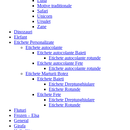
Luna
Motive traditionale
Safari
Unicorn
Ursulet
Zane
Dinozauri
Elefant
Etichete Personalizate
Etichete autocolante
Etichete autocolante Baieti
Etichete autocolante rotunde
Etichete autocolante Fete
Etichete autocolante rotunde
Etichete Marturii Botez
Etichete Baieti
Etichete Dreptunghiulare
Etichete Rotunde
Etichete Fete
Etichete Dreptunghiulare
Etichete Rotunde
Fluturi
Frozen – Elsa
General
Girafa