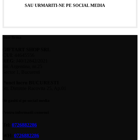
SAU URMARITI-NE PE SOCIAL MEDIA
Date firma
GIFTART SHOP SRL
CUI
: 44645556
REG
: J40/12842/2021
Str. Argentina, nr.25
Sector 1, Bucuresti
Punct lucru BUCURESTI
Str. Dimitrie Racovita 25, Ap.01
Ne gasiti si pe social media
Pentru informatii comenzi
Tel:
0726882286
WH:
0726882286