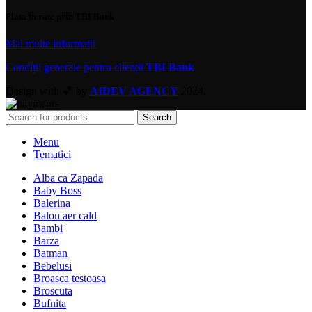
Plata in rate prin TBI Bank
Mai multe informatii
Condiții generale pentru clienții
TBI Bank
Design with 💕 by
AIDEV AGENCY
2024.
Search
Menu
Tematici
Alba ca Zapada
Baby Boss
Balerina
Balon aer cald
Bambi
Barza
Batman
Bebelusi
Broasca testoasa
Broscuta
Bufnita