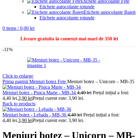
Etichete autocolante Fete
Etichete autocolante rotunde
Etichete autocolante Baieti
Etichete autocolante rotunde
0
items
/
0,00
lei
Livrare gratuita la comenzi mai mari de 350 lei
-11%
Click to enlarge
Prima pagină
Meniuri botez
Fete
Meniuri botez – Unicorn – MB-35
Meniuri botez - Pisica Marie - MB-34
4,40
lei
Prețul inițial a fost:
4,40 lei.
3,90
lei
Prețul curent este: 3,90 lei.
Back to products
Meniuri botez - Lebada - MB-36
4,40
lei
Prețul inițial a fost:
4,40 lei.
3,90
lei
Prețul curent este: 3,90 lei.
Meniuri botez – Unicorn – MB-