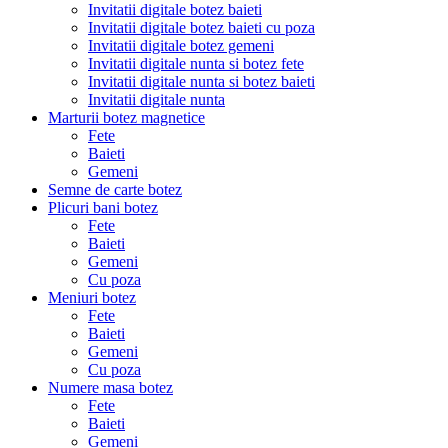
Invitatii digitale botez baieti
Invitatii digitale botez baieti cu poza
Invitatii digitale botez gemeni
Invitatii digitale nunta si botez fete
Invitatii digitale nunta si botez baieti
Invitatii digitale nunta
Marturii botez magnetice
Fete
Baieti
Gemeni
Semne de carte botez
Plicuri bani botez
Fete
Baieti
Gemeni
Cu poza
Meniuri botez
Fete
Baieti
Gemeni
Cu poza
Numere masa botez
Fete
Baieti
Gemeni