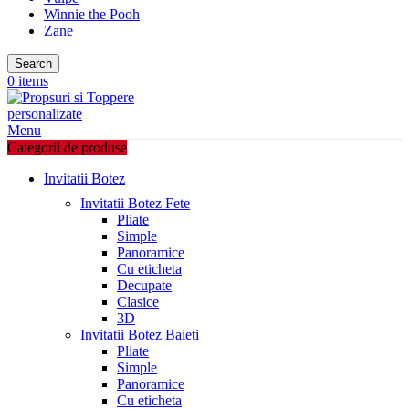
Winnie the Pooh
Zane
Search
0
items
Menu
Categorii de produse
Invitatii Botez
Invitatii Botez Fete
Pliate
Simple
Panoramice
Cu eticheta
Decupate
Clasice
3D
Invitatii Botez Baieti
Pliate
Simple
Panoramice
Cu eticheta