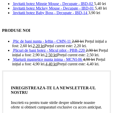
Invitatii botez Minnie Mouse - Decupate - IBD-02
5,40
lei
Invitatii botez Mickey Mouse - Decupate - IBD-01
5,40
lei
Invitatii botez Baby Boss - Decupate - IBD-14
3,90
lei
PRODUSE NOI
Plic de bani nunta - Ieftin - CMN-11
2,60
lei
Prețul inițial a
fost: 2,60 lei.
2,20
lei
Prețul curent este: 2,20 lei.
Plicuri de bani botez - Micul pilot - PBB-220
2,90
lei
Prețul
inițial a fost: 2,90 lei.
2,50
lei
Prețul curent este: 2,50 lei.
Marturii magnetice nunta inima - MCNI-06
4,90
lei
Prețul
inițial a fost: 4,90 lei.
4,40
lei
Prețul curent este: 4,40 lei.
INREGISTREAZA-TE LA NEWSLETTER-UL
NOSTRU
Inscrieti-va pentru toate stirile despre ultimele noastre
oferte si obtineti cumparaturi exclusive cu acces anticipat.