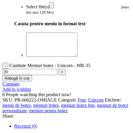
Select file(s)
(max
file size 128 Mo)
Casuta pentru meniu in format text
Cantitate Meniuri botez - Unicorn - MB-35
Adaugă în coș
Compare
Add to wishlist
0
People watching this product now!
SKU:
PR-666222-OMIAGE
Categorii:
Fete
,
Unicorn
Etichete:
meniu de botez
,
meniuri botez
,
meniuri botez fete
,
meniuri de botez
personalizate
,
meniuri pentru botez
Share:
Recenzii (0)