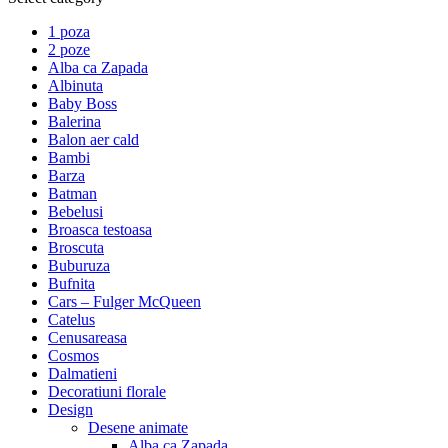
1 poza
2 poze
Alba ca Zapada
Albinuta
Baby Boss
Balerina
Balon aer cald
Bambi
Barza
Batman
Bebelusi
Broasca testoasa
Broscuta
Buburuza
Bufnita
Cars – Fulger McQueen
Catelus
Cenusareasa
Cosmos
Dalmatieni
Decoratiuni florale
Design
Desene animate
Alba ca Zapada