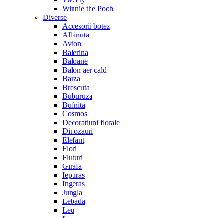
Winnie the Pooh
Diverse
Accesorii botez
Albinuta
Avion
Balerina
Baloane
Balon aer cald
Barza
Broscuta
Buburuza
Bufnita
Cosmos
Decoratiuni florale
Dinozauri
Elefant
Flori
Fluturi
Girafa
Iepuras
Ingeras
Jungla
Lebada
Leu