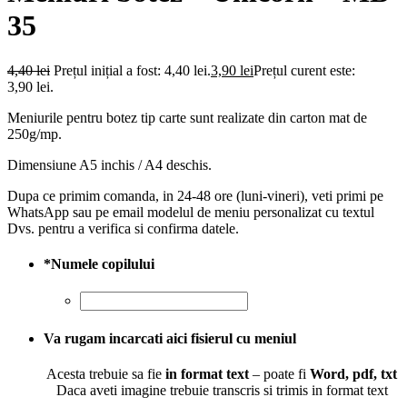
35
4,40
lei
Prețul inițial a fost: 4,40 lei.
3,90
lei
Prețul curent este:
3,90 lei.
Meniurile pentru botez tip carte sunt realizate din carton mat de
250g/mp.
Dimensiune A5 inchis / A4 deschis.
Dupa ce primim comanda, in 24-48 ore (luni-vineri), veti primi pe
WhatsApp sau pe email modelul de meniu personalizat cu textul
Dvs. pentru a verifica si confirma datele.
*
Numele copilului
Va rugam incarcati aici fisierul cu meniul
Acesta trebuie sa fie
in format text
– poate fi
Word, pdf, txt
Daca aveti imagine trebuie transcris si trimis in format text