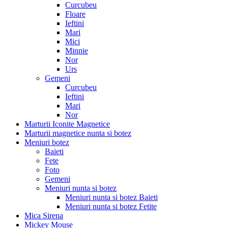
Curcubeu
Floare
Ieftini
Mari
Mici
Minnie
Nor
Urs
Gemeni
Curcubeu
Ieftini
Mari
Nor
Marturii Iconite Magnetice
Marturii magnetice nunta si botez
Meniuri botez
Baieti
Fete
Foto
Gemeni
Meniuri nunta si botez
Meniuri nunta si botez Baieti
Meniuri nunta si botez Fetite
Mica Sirena
Mickey Mouse