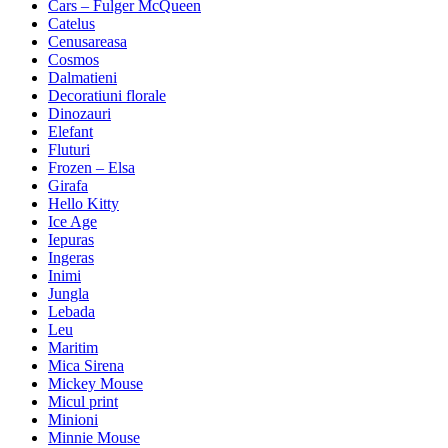
Cars – Fulger McQueen
Catelus
Cenusareasa
Cosmos
Dalmatieni
Decoratiuni florale
Dinozauri
Elefant
Fluturi
Frozen – Elsa
Girafa
Hello Kitty
Ice Age
Iepuras
Ingeras
Inimi
Jungla
Lebada
Leu
Maritim
Mica Sirena
Mickey Mouse
Micul print
Minioni
Minnie Mouse