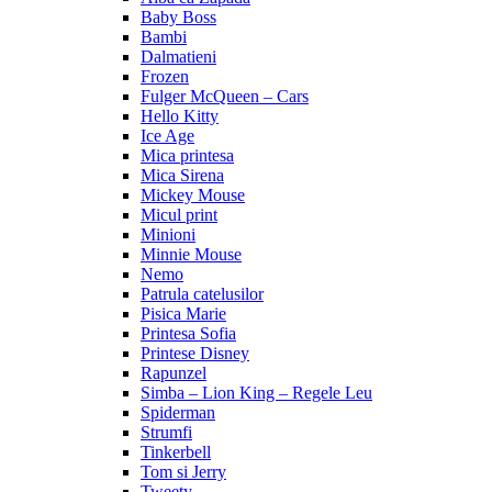
Baby Boss
Bambi
Dalmatieni
Frozen
Fulger McQueen – Cars
Hello Kitty
Ice Age
Mica printesa
Mica Sirena
Mickey Mouse
Micul print
Minioni
Minnie Mouse
Nemo
Patrula catelusilor
Pisica Marie
Printesa Sofia
Printese Disney
Rapunzel
Simba – Lion King – Regele Leu
Spiderman
Strumfi
Tinkerbell
Tom si Jerry
Tweety