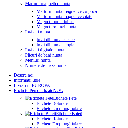
Marturii magnetice nunta
Marturii nunta magnetice cu poza
Marturii nunta magnetice citate
Magneti nunta inima
Magneti rotunzi nunta
Invitatii nunta
Invitatii nunta clasice
Invitatii nunta simple
Invitatii digitale nunta
Plicuri de bani nunta
Meniuri nunta
Numere de masa nunta
Despre noi
Informatii utile
Livrari in EUROPA
Etichete Personalizate
NOU
Etichete Fete
Etichete Rotunde
Etichete Dreptunghiulare
Etichete Baieti
Etichete Rotunde
Etichete Dreptunghiulare