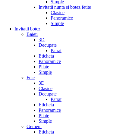
Simple
Invitatii nunta si botez fetite
Clasice
Panoramice
Simple
Invitatii botez
Baieti
3D
Decupate
Patrat
Eticheta
Panoramice
Pliate
Simple
Fete
3D
Clasice
Decupate
Patrat
Eticheta
Panoramice
Pliate
Simple
Gemeni
Eticheta