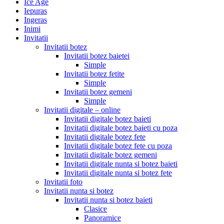
Ice Age
Iepuras
Ingeras
Inimi
Invitatii
Invitatii botez
Invitatii botez baietei
Simple
Invitatii botez fetite
Simple
Invitatii botez gemeni
Simple
Invitatii digitale – online
Invitatii digitale botez baieti
Invitatii digitale botez baieti cu poza
Invitatii digitale botez fete
Invitatii digitale botez fete cu poza
Invitatii digitale botez gemeni
Invitatii digitale nunta si botez baieti
Invitatii digitale nunta si botez fete
Invitatii foto
Invitatii nunta si botez
Invitatii nunta si botez baieti
Clasice
Panoramice