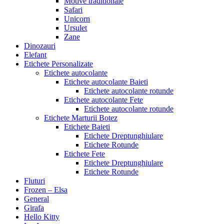
Motive traditionale
Safari
Unicorn
Ursulet
Zane
Dinozauri
Elefant
Etichete Personalizate
Etichete autocolante
Etichete autocolante Baieti
Etichete autocolante rotunde
Etichete autocolante Fete
Etichete autocolante rotunde
Etichete Marturii Botez
Etichete Baieti
Etichete Dreptunghiulare
Etichete Rotunde
Etichete Fete
Etichete Dreptunghiulare
Etichete Rotunde
Fluturi
Frozen – Elsa
General
Girafa
Hello Kitty