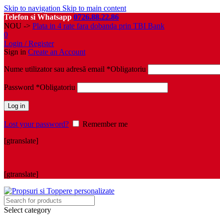
Skip to navigation
Skip to main content
Telefon si Whatsapp
0726.88.22.86
NOU ->
Plata in 4 rate fara dobanda prin TBI Bank
0
Login / Register
Sign in
Create an Account
Nume utilizator sau adresă email
*
Obligatoriu
Password
*
Obligatoriu
Log in
Lost your password?
Remember me
[gtranslate]
[gtranslate]
Select category