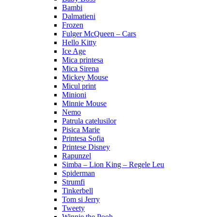
Bambi
Dalmatieni
Frozen
Fulger McQueen – Cars
Hello Kitty
Ice Age
Mica printesa
Mica Sirena
Mickey Mouse
Micul print
Minioni
Minnie Mouse
Nemo
Patrula catelusilor
Pisica Marie
Printesa Sofia
Printese Disney
Rapunzel
Simba – Lion King – Regele Leu
Spiderman
Strumfi
Tinkerbell
Tom si Jerry
Tweety
Winnie the Pooh