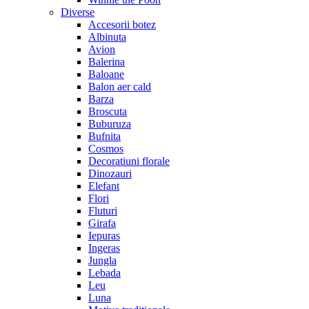
Diverse
Accesorii botez
Albinuta
Avion
Balerina
Baloane
Balon aer cald
Barza
Broscuta
Buburuza
Bufnita
Cosmos
Decoratiuni florale
Dinozauri
Elefant
Flori
Fluturi
Girafa
Iepuras
Ingeras
Jungla
Lebada
Leu
Luna