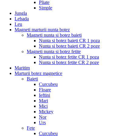
Pliate
Simple
Jungla
Lebada
Leu
Magneti marturii nunta botez
Magneti nunta si botez baieti
Nunta si botez baieti CR 1 poza
Nunta si botez baieti CR 2 poze
Magneti nunta si botez fetite
Nunta si botez fetite CR 1 poza
Nunta si botez fetite CR 2 poze
Maritim
Marturii botez magnetice
Baieti
Curcubeu
Floare
Ieftini
Mari
Mici
Mickey
Nor
Urs
Fete
Curcubeu