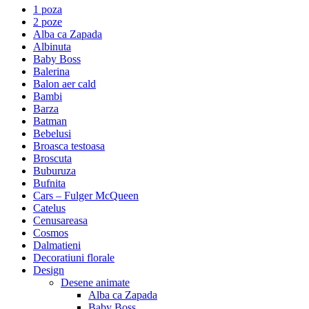
1 poza
2 poze
Alba ca Zapada
Albinuta
Baby Boss
Balerina
Balon aer cald
Bambi
Barza
Batman
Bebelusi
Broasca testoasa
Broscuta
Buburuza
Bufnita
Cars – Fulger McQueen
Catelus
Cenusareasa
Cosmos
Dalmatieni
Decoratiuni florale
Design
Desene animate
Alba ca Zapada
Baby Boss