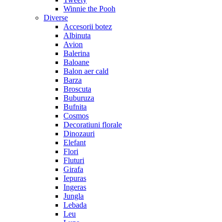
Winnie the Pooh
Diverse
Accesorii botez
Albinuta
Avion
Balerina
Baloane
Balon aer cald
Barza
Broscuta
Buburuza
Bufnita
Cosmos
Decoratiuni florale
Dinozauri
Elefant
Flori
Fluturi
Girafa
Iepuras
Ingeras
Jungla
Lebada
Leu