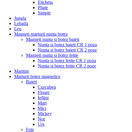
Eticheta
Pliate
Simple
Jungla
Lebada
Leu
Magneti marturii nunta botez
Magneti nunta si botez baieti
Nunta si botez baieti CR 1 poza
Nunta si botez baieti CR 2 poze
Magneti nunta si botez fetite
Nunta si botez fetite CR 1 poza
Nunta si botez fetite CR 2 poze
Maritim
Marturii botez magnetice
Baieti
Curcubeu
Floare
Ieftini
Mari
Mici
Mickey
Nor
Urs
Fete