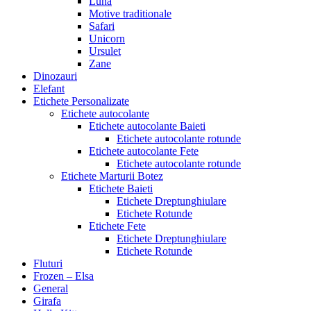
Luna
Motive traditionale
Safari
Unicorn
Ursulet
Zane
Dinozauri
Elefant
Etichete Personalizate
Etichete autocolante
Etichete autocolante Baieti
Etichete autocolante rotunde
Etichete autocolante Fete
Etichete autocolante rotunde
Etichete Marturii Botez
Etichete Baieti
Etichete Dreptunghiulare
Etichete Rotunde
Etichete Fete
Etichete Dreptunghiulare
Etichete Rotunde
Fluturi
Frozen – Elsa
General
Girafa