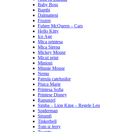
Baby Boss
Bambi
Dalmatieni
Frozen
Fulger McQueen – Cars
Hello Kitty
Ice Age
Mica printesa
Mica Sirena
Mickey Mouse
Micul print
Minioni
Minnie Mouse
Nemo
Patrula catelusilor
Pisica Marie
Printesa Sofia
Printese Disney
Rapunzel
Simba – Lion King – Regele Leu
Spiderman
Strumfi
Tinkerbell
Tom si Jerry
Tweety