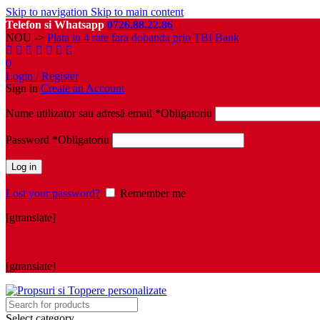
Skip to navigation
Skip to main content
Telefon si Whatsapp
0726.88.22.86
NOU ->
Plata in 4 rate fara dobanda prin TBI Bank
0
Login / Register
Sign in
Create an Account
Nume utilizator sau adresă email
*
Obligatoriu
Password
*
Obligatoriu
Log in
Lost your password?
Remember me
[gtranslate]
[gtranslate]
Select category