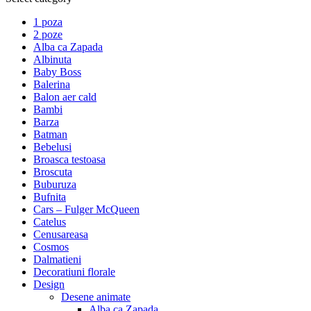
1 poza
2 poze
Alba ca Zapada
Albinuta
Baby Boss
Balerina
Balon aer cald
Bambi
Barza
Batman
Bebelusi
Broasca testoasa
Broscuta
Buburuza
Bufnita
Cars – Fulger McQueen
Catelus
Cenusareasa
Cosmos
Dalmatieni
Decoratiuni florale
Design
Desene animate
Alba ca Zapada