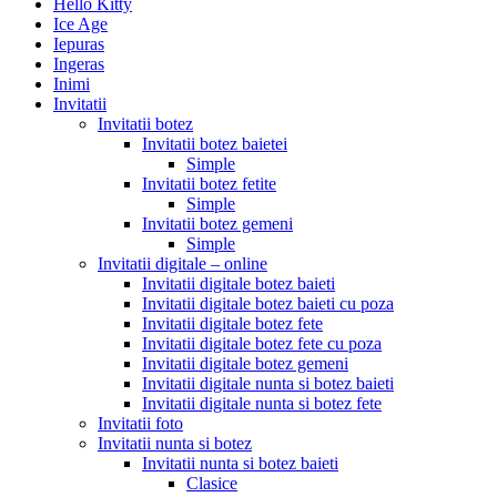
Hello Kitty
Ice Age
Iepuras
Ingeras
Inimi
Invitatii
Invitatii botez
Invitatii botez baietei
Simple
Invitatii botez fetite
Simple
Invitatii botez gemeni
Simple
Invitatii digitale – online
Invitatii digitale botez baieti
Invitatii digitale botez baieti cu poza
Invitatii digitale botez fete
Invitatii digitale botez fete cu poza
Invitatii digitale botez gemeni
Invitatii digitale nunta si botez baieti
Invitatii digitale nunta si botez fete
Invitatii foto
Invitatii nunta si botez
Invitatii nunta si botez baieti
Clasice