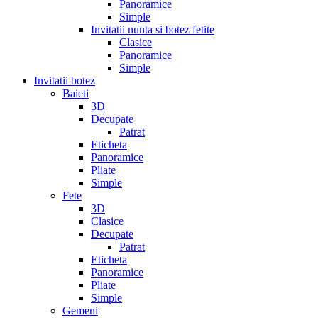
Panoramice
Simple
Invitatii nunta si botez fetite
Clasice
Panoramice
Simple
Invitatii botez
Baieti
3D
Decupate
Patrat
Eticheta
Panoramice
Pliate
Simple
Fete
3D
Clasice
Decupate
Patrat
Eticheta
Panoramice
Pliate
Simple
Gemeni