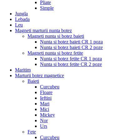
Pliate
Simple
Jungla
Lebada
Leu
Magneti marturii nunta botez
Magneti nunta si botez baieti
Nunta si botez baieti CR 1 poza
Nunta si botez baieti CR 2 poze
Magneti nunta si botez fetite
Nunta si botez fetite CR 1 poza
Nunta si botez fetite CR 2 poze
Maritim
Marturii botez magnetice
Baieti
Curcubeu
Floare
Ieftini
Mari
Mici
Mickey
Nor
Urs
Fete
Curcubeu