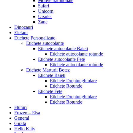
Motive traditionale
Safari
Unicorn
Ursulet
Zane
Dinozauri
Elefant
Etichete Personalizate
Etichete autocolante
Etichete autocolante Baieti
Etichete autocolante rotunde
Etichete autocolante Fete
Etichete autocolante rotunde
Etichete Marturii Botez
Etichete Baieti
Etichete Dreptunghiulare
Etichete Rotunde
Etichete Fete
Etichete Dreptunghiulare
Etichete Rotunde
Fluturi
Frozen – Elsa
General
Girafa
Hello Kitty