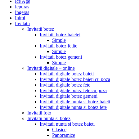
Ice Age
Iepuras
Ingeras
Inimi
Invitatii
Invitatii botez
Invitatii botez baietei
Simple
Invitatii botez fetite
Simple
Invitatii botez gemeni
Simple
Invitatii digitale – online
Invitatii digitale botez baieti
Invitatii digitale botez baieti cu poza
Invitatii digitale botez fete
Invitatii digitale botez fete cu poza
Invitatii digitale botez gemeni
Invitatii digitale nunta si botez baieti
Invitatii digitale nunta si botez fete
Invitatii foto
Invitatii nunta si botez
Invitatii nunta si botez baieti
Clasice
Panoramice