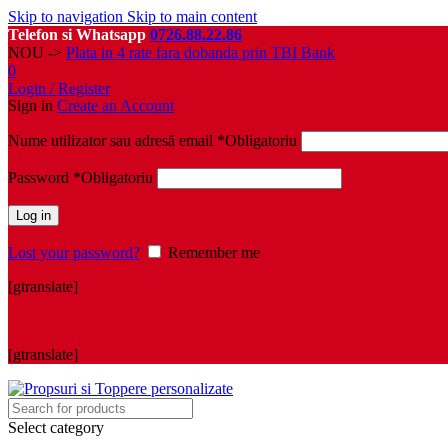
Skip to navigation
Skip to main content
Telefon si Whatsapp
0726.88.22.86
NOU ->
Plata in 4 rate fara dobanda prin TBI Bank
0
Login / Register
Sign in
Create an Account
Nume utilizator sau adresă email
*
Obligatoriu
Password
*
Obligatoriu
Log in
Lost your password?
Remember me
[gtranslate]
[gtranslate]
Select category