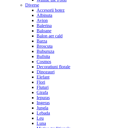
Diverse
Accesorii botez
Albinuta
Avion
Balerina
Baloane
Balon aer cald
Barza
Broscuta
Buburuza
Bufnita
Cosmos
Decoratiuni florale
Dinozauri
Elefant
Flori
Fluturi
Girafa
Iepuras
Ingeras
Jungla
Lebada
Leu
Luna