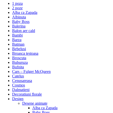
1 poza
2 poze
Alba ca Zapada
Albinuta
Baby Boss
Balerina
Balon aer cald
Bambi
Barza
Batman
Bebelusi
Broasca testoasa
Broscuta
Buburuza
Bufnita
Cars – Fulger McQueen
Catelus
Cenusareasa
Cosmos
Dalmatieni
Decoratiuni florale
Design
Desene animate
Alba ca Zapada
Baby Boss