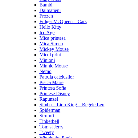
Bambi
Dalmatieni
Frozen
Fulger McQueen – Cars
Hello Kitty
Ice Age
Mica printesa
Mica Sirena
Mickey Mouse
Micul print
Minioni
Minnie Mouse
Nemo
Patrula catelusilor
Pisica Marie
Printesa Sofia
Printese Disney
Rapunzel
Simba – Lion King – Regele Leu
Spiderman
Strumfi
Tinkerbell
Tom si Jerry
Tweety
Winnie the Pooh