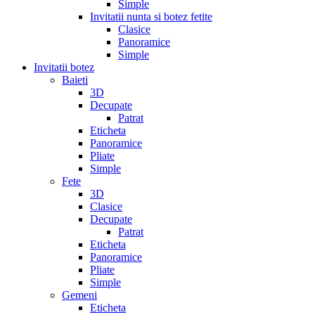
Simple
Invitatii nunta si botez fetite
Clasice
Panoramice
Simple
Invitatii botez
Baieti
3D
Decupate
Patrat
Eticheta
Panoramice
Pliate
Simple
Fete
3D
Clasice
Decupate
Patrat
Eticheta
Panoramice
Pliate
Simple
Gemeni
Eticheta