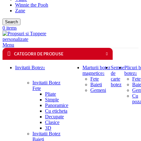
Winnie the Pooh
Zane
Search
0
items
Menu
CATEGORII DE PRODUSE
Invitatii Botez
Marturii botez
Semne
Plicuri 
magnetice
de
botez
Fete
carte
Fete
Invitatii Botez
Baieti
botez
Baie
Fete
Gemeni
Gem
Pliate
Cu
Simple
poz
Panoramice
Cu eticheta
Decupate
Clasice
3D
Invitatii Botez
Baieti