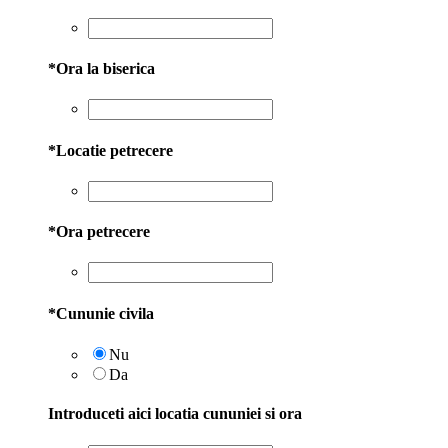
*
Ora la biserica
*
Locatie petrecere
*
Ora petrecere
*
Cununie civila
Nu
Da
Introduceti aici locatia cununiei si ora