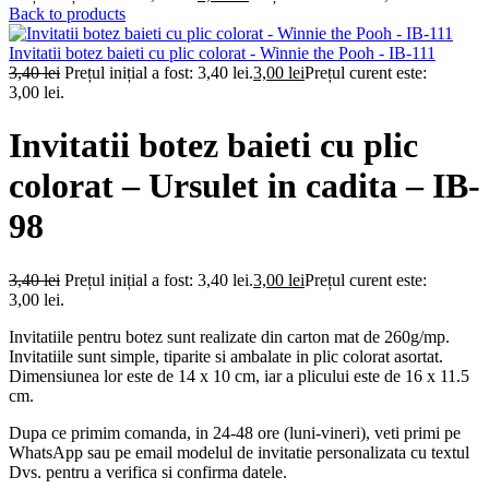
Back to products
Invitatii botez baieti cu plic colorat - Winnie the Pooh - IB-111
3,40
lei
Prețul inițial a fost: 3,40 lei.
3,00
lei
Prețul curent este:
3,00 lei.
Invitatii botez baieti cu plic
colorat – Ursulet in cadita – IB-
98
3,40
lei
Prețul inițial a fost: 3,40 lei.
3,00
lei
Prețul curent este:
3,00 lei.
Invitatiile pentru botez sunt realizate din carton mat de 260g/mp.
Invitatiile sunt simple, tiparite si ambalate in plic colorat asortat.
Dimensiunea lor este de 14 x 10 cm, iar a plicului este de 16 x 11.5
cm.
Dupa ce primim comanda, in 24-48 ore (luni-vineri), veti primi pe
WhatsApp sau pe email modelul de invitatie personalizata cu textul
Dvs. pentru a verifica si confirma datele.