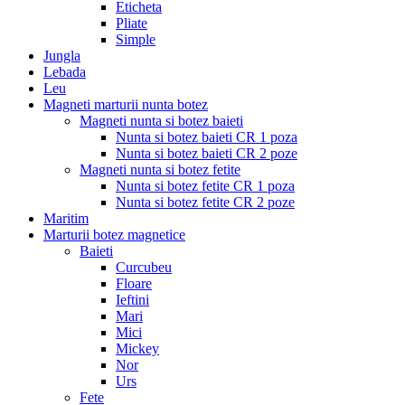
Eticheta
Pliate
Simple
Jungla
Lebada
Leu
Magneti marturii nunta botez
Magneti nunta si botez baieti
Nunta si botez baieti CR 1 poza
Nunta si botez baieti CR 2 poze
Magneti nunta si botez fetite
Nunta si botez fetite CR 1 poza
Nunta si botez fetite CR 2 poze
Maritim
Marturii botez magnetice
Baieti
Curcubeu
Floare
Ieftini
Mari
Mici
Mickey
Nor
Urs
Fete