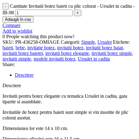
Cantitate Invitatii botez baieti cu plic colorat - Ursulet in cadita -
IB-98
Adaugă în coș
Compare
Add to wishlist
0
People watching this product now!
SKU:
PR-436258-OMIAGE
Categorii:
Simple
,
Ursulet
Etichete:
baieti
,
bebe
,
invitatie botez
,
invitatii botez
,
invitatii botez baiat
,
invitatii botez baietei
,
invitatii botez elegante
,
invitatii botez simple
,
invitatii simple
,
modele invitatii botez
,
Ursulet in cadita
Share:
Descriere
Descriere
Invitatii pentru botez elegante cu tematica Ursulet in cadita, gata
tiparite si asamblate.
Invitatiile de botez pentru baieti sunt simple si vin insotite de plic
colorat asortat.
Dimensiunea lor este 14 x 10 cm.
Dimensiunea plicului este 16 x 11,5 cm.