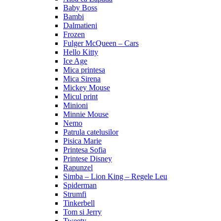
Baby Boss
Bambi
Dalmatieni
Frozen
Fulger McQueen – Cars
Hello Kitty
Ice Age
Mica printesa
Mica Sirena
Mickey Mouse
Micul print
Minioni
Minnie Mouse
Nemo
Patrula catelusilor
Pisica Marie
Printesa Sofia
Printese Disney
Rapunzel
Simba – Lion King – Regele Leu
Spiderman
Strumfi
Tinkerbell
Tom si Jerry
Tweety