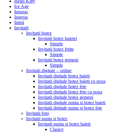
Hello Kitty
Ice Age
Iepuras
Ingeras
Inimi
Invitatii
Invitatii botez
Invitatii botez baietei
Simple
Invitatii botez fetite
Simple
Invitatii botez gemeni
Simple
Invitatii digitale – online
Invitatii digitale botez baieti
Invitatii digitale botez baieti cu poza
Invitatii digitale botez fete
Invitatii digitale botez fete cu poza
Invitatii digitale botez gemeni
Invitatii digitale nunta si botez baieti
Invitatii digitale nunta si botez fete
Invitatii foto
Invitatii nunta si botez
Invitatii nunta si botez baieti
Clasice