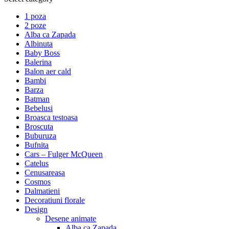
1 poza
2 poze
Alba ca Zapada
Albinuta
Baby Boss
Balerina
Balon aer cald
Bambi
Barza
Batman
Bebelusi
Broasca testoasa
Broscuta
Buburuza
Bufnita
Cars – Fulger McQueen
Catelus
Cenusareasa
Cosmos
Dalmatieni
Decoratiuni florale
Design
Desene animate
Alba ca Zapada