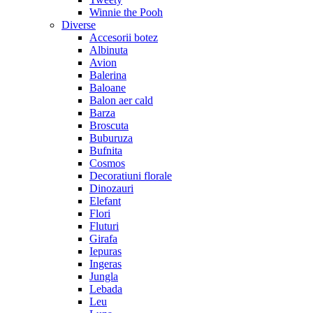
Winnie the Pooh
Diverse
Accesorii botez
Albinuta
Avion
Balerina
Baloane
Balon aer cald
Barza
Broscuta
Buburuza
Bufnita
Cosmos
Decoratiuni florale
Dinozauri
Elefant
Flori
Fluturi
Girafa
Iepuras
Ingeras
Jungla
Lebada
Leu