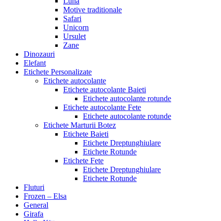
Luna
Motive traditionale
Safari
Unicorn
Ursulet
Zane
Dinozauri
Elefant
Etichete Personalizate
Etichete autocolante
Etichete autocolante Baieti
Etichete autocolante rotunde
Etichete autocolante Fete
Etichete autocolante rotunde
Etichete Marturii Botez
Etichete Baieti
Etichete Dreptunghiulare
Etichete Rotunde
Etichete Fete
Etichete Dreptunghiulare
Etichete Rotunde
Fluturi
Frozen – Elsa
General
Girafa