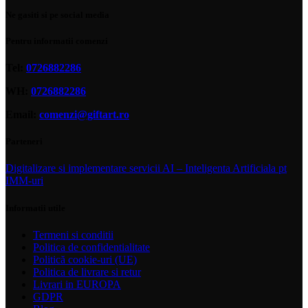
Ne gasiti si pe social media
Pentru informatii comenzi
Tel:
0726882286
WH:
0726882286
Email:
comenzi@giftart.ro
Parteneri
Digitalizare si implementare servicii AI – Inteligenta Artificiala pt
IMM-uri
Informatii utile
Termeni si conditii
Politica de confidentialitate
Politică cookie-uri (UE)
Politica de livrare si retur
Livrari in EUROPA
GDPR