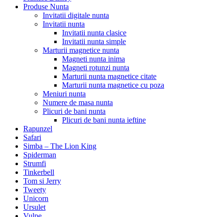
Produse Nunta
Invitatii digitale nunta
Invitatii nunta
Invitatii nunta clasice
Invitatii nunta simple
Marturii magnetice nunta
Magneti nunta inima
Magneti rotunzi nunta
Marturii nunta magnetice citate
Marturii nunta magnetice cu poza
Meniuri nunta
Numere de masa nunta
Plicuri de bani nunta
Plicuri de bani nunta ieftine
Rapunzel
Safari
Simba – The Lion King
Spiderman
Strumfi
Tinkerbell
Tom si Jerry
Tweety
Unicorn
Ursulet
Vulpe