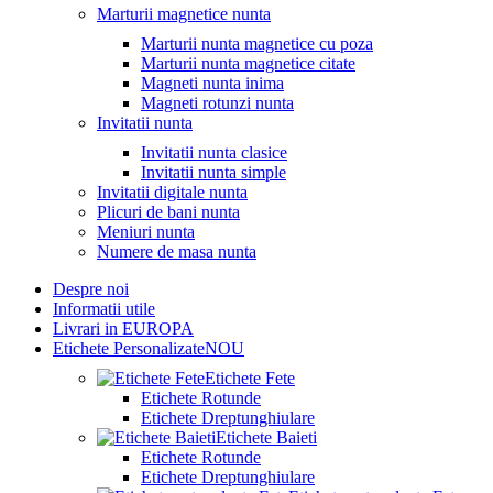
Marturii magnetice nunta
Marturii nunta magnetice cu poza
Marturii nunta magnetice citate
Magneti nunta inima
Magneti rotunzi nunta
Invitatii nunta
Invitatii nunta clasice
Invitatii nunta simple
Invitatii digitale nunta
Plicuri de bani nunta
Meniuri nunta
Numere de masa nunta
Despre noi
Informatii utile
Livrari in EUROPA
Etichete Personalizate
NOU
Etichete Fete
Etichete Rotunde
Etichete Dreptunghiulare
Etichete Baieti
Etichete Rotunde
Etichete Dreptunghiulare