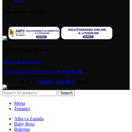
Blog
Plati sigur prin MobilPay
Plata in rate prin TBI Bank
Mai multe informatii
Condiții generale pentru clienții
TBI Bank
Design with 💕 by
AIDEV AGENCY
2024.
Search
Menu
Tematici
Alba ca Zapada
Baby Boss
Balerina