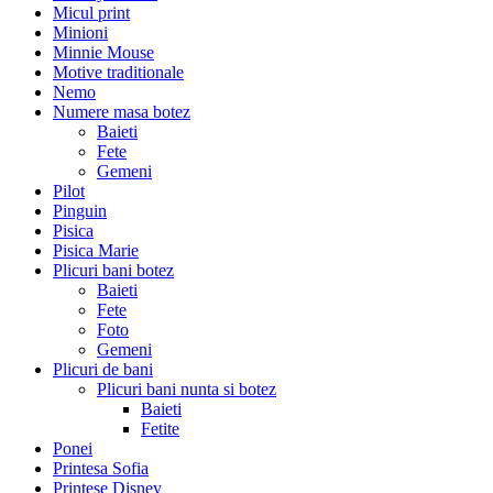
Micul print
Minioni
Minnie Mouse
Motive traditionale
Nemo
Numere masa botez
Baieti
Fete
Gemeni
Pilot
Pinguin
Pisica
Pisica Marie
Plicuri bani botez
Baieti
Fete
Foto
Gemeni
Plicuri de bani
Plicuri bani nunta si botez
Baieti
Fetite
Ponei
Printesa Sofia
Printese Disney