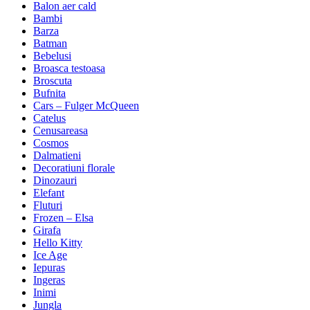
Balon aer cald
Bambi
Barza
Batman
Bebelusi
Broasca testoasa
Broscuta
Bufnita
Cars – Fulger McQueen
Catelus
Cenusareasa
Cosmos
Dalmatieni
Decoratiuni florale
Dinozauri
Elefant
Fluturi
Frozen – Elsa
Girafa
Hello Kitty
Ice Age
Iepuras
Ingeras
Inimi
Jungla