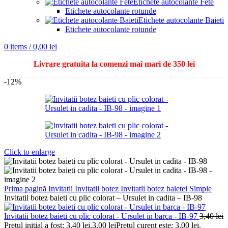
Etichete autocolante Fete
Etichete autocolante rotunde
Etichete autocolante Baieti
Etichete autocolante rotunde
0
items
/
0,00
lei
Livrare gratuita la comenzi mai mari de 350 lei
-12%
Click to enlarge
Prima pagină
Invitatii
Invitatii botez
Invitatii botez baietei
Simple
Invitatii botez baieti cu plic colorat – Ursulet in cadita – IB-98
Invitatii botez baieti cu plic colorat - Ursulet in barca - IB-97
3,40
lei
Prețul inițial a fost: 3,40 lei.
3,00
lei
Prețul curent este: 3,00 lei.