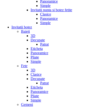
Panoramice
Simple
Invitatii nunta si botez fetite
Clasice
Panoramice
Simple
Invitatii botez
Baieti
3D
Decupate
Patrat
Eticheta
Panoramice
Pliate
Simple
Fete
3D
Clasice
Decupate
Patrat
Eticheta
Panoramice
Pliate
Simple
Gemeni