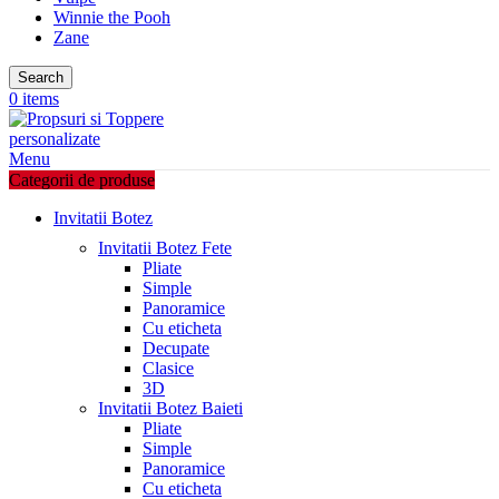
Winnie the Pooh
Zane
Search
0
items
Menu
Categorii de produse
Invitatii Botez
Invitatii Botez Fete
Pliate
Simple
Panoramice
Cu eticheta
Decupate
Clasice
3D
Invitatii Botez Baieti
Pliate
Simple
Panoramice
Cu eticheta