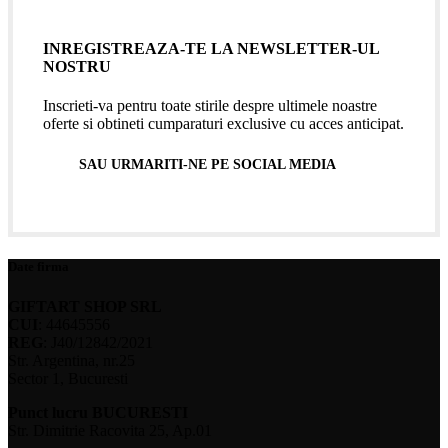
INREGISTREAZA-TE LA NEWSLETTER-UL
NOSTRU
Inscrieti-va pentru toate stirile despre ultimele noastre
oferte si obtineti cumparaturi exclusive cu acces anticipat.
SAU URMARITI-NE PE SOCIAL MEDIA
Date firma
GIFTART SHOP SRL
CUI
: 44645556
REG
: J40/12842/2021
Str. Argentina, nr.25
Sector 1, Bucuresti
Punct lucru BUCURESTI
Str. Dimitrie Racovita 25, Ap.01