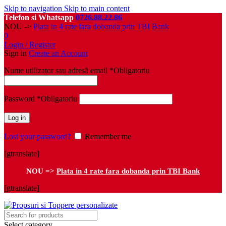
Skip to navigation
Skip to main content
Telefon si Whatsapp
0726.88.22.86
NOU ->
Plata in 4 rate fara dobanda prin TBI Bank
0
Login / Register
Sign in
Create an Account
Nume utilizator sau adresă email
*
Obligatoriu
Password
*
Obligatoriu
Log in
Lost your password?
Remember me
[gtranslate]
NOU =>
Plata in 4 rate fara dobanda prin TBI Bank
[gtranslate]
Select category