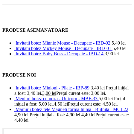
PRODUSE ASEMANATOARE
Invitatii botez Minnie Mouse - Decupate - IBD-02
5,40
lei
Invitatii botez Mickey Mouse - Decupate - IBD-01
5,40
lei
Invitatii botez Baby Boss - Decupate - IBD-14
3,90
lei
PRODUSE NOI
Invitatii botez Minioni - Pliate - IBP-89
3,40
lei
Prețul inițial
a fost: 3,40 lei.
3,00
lei
Prețul curent este: 3,00 lei.
Meniuri botez cu poza - Unicorn - MBF-33
5,00
lei
Prețul
inițial a fost: 5,00 lei.
4,50
lei
Prețul curent este: 4,50 lei.
Marturii botez fete Magneti forma Inima - Bufnita - MCI-22
4,90
lei
Prețul inițial a fost: 4,90 lei.
4,40
lei
Prețul curent este:
4,40 lei.