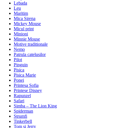
Lebada
Leu
Maritim
Mica Sirena
Mickey Mouse
Micul print
Minioni
Minnie Mouse
Motive traditionale
Nemo
Patrula catelusilor
Pilot
Pinguin
Pisica
Pisica Marie
Ponei
Printesa Sofia
Printese Disney
Rapunzel
Safari
Simba – The Lion King
Spiderman
Strumfi
Tinkerbell
Tom si Jerry