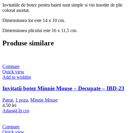
Invitatiile de botez pentru baieti sunt simple si vin insotite de plic
colorat asortat.
Dimensiunea lor este 14 x 10 cm.
Dimensiunea plicului este 16 x 11,5 cm.
Produse similare
Compare
Quick view
Add to wishlist
Invitatii botez Minnie Mouse – Decupate – IBD-23
Patrat
,
1 poza
,
Minnie Mouse
4,50
lei
Adaugă în coș
Compare
Quick view