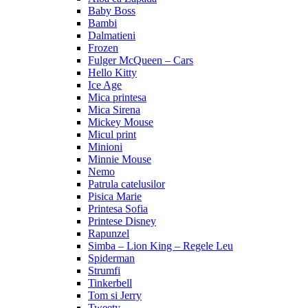
Baby Boss
Bambi
Dalmatieni
Frozen
Fulger McQueen – Cars
Hello Kitty
Ice Age
Mica printesa
Mica Sirena
Mickey Mouse
Micul print
Minioni
Minnie Mouse
Nemo
Patrula catelusilor
Pisica Marie
Printesa Sofia
Printese Disney
Rapunzel
Simba – Lion King – Regele Leu
Spiderman
Strumfi
Tinkerbell
Tom si Jerry
Tweety