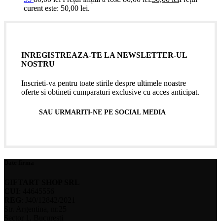
curent este: 50,00 lei.
INREGISTREAZA-TE LA NEWSLETTER-UL
NOSTRU
Inscrieti-va pentru toate stirile despre ultimele noastre
oferte si obtineti cumparaturi exclusive cu acces anticipat.
SAU URMARITI-NE PE SOCIAL MEDIA
Date firma
GIFTART SHOP SRL
CUI
: 44645556
REG
: J40/12842/2021
Str. Argentina, nr.25
Sector 1, Bucuresti