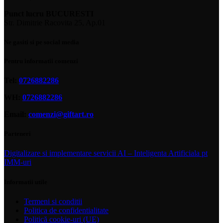
Punct lucru BUCURESTI
Str. Dimitrie Racovita 25, Ap.01
Ne gasiti si pe social media
Pentru informatii comenzi
Tel:
0726882286
WH:
0726882286
Email:
comenzi@giftart.ro
Parteneri
Digitalizare si implementare servicii AI – Inteligenta Artificiala pt
IMM-uri
Informatii utile
Termeni si conditii
Politica de confidentialitate
Politică cookie-uri (UE)