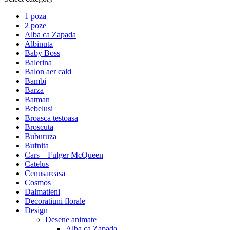
1 poza
2 poze
Alba ca Zapada
Albinuta
Baby Boss
Balerina
Balon aer cald
Bambi
Barza
Batman
Bebelusi
Broasca testoasa
Broscuta
Buburuza
Bufnita
Cars – Fulger McQueen
Catelus
Cenusareasa
Cosmos
Dalmatieni
Decoratiuni florale
Design
Desene animate
Alba ca Zapada