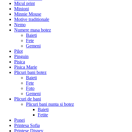
Micul print
Minioni
Minnie Mouse
Motive traditionale
Nemo
Numere masa botez
Baieti
Fete
Gemeni
Pilot
Pinguin
Pisica
Pisica Marie
Plicuri bani botez
Baieti
Fete
Foto
Gemeni
Plicuri de bani
Plicuri bani nunta si botez
Baieti
Fetite
Ponei
Printesa Sofia
Printese Disney