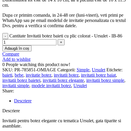
cm.
Dupa ce primim comanda, in 24-48 ore (luni-vineri), veti primi pe
WhatsApp sau pe email modelul de invitatie personalizata cu textul
Dvs. pentru a verifica si confirma datele.
Cantitate Invitatii botez baieti cu plic colorat - Ursulet - IB-86
Adaugă în coș
Compare
Add to wishlist
0
People watching this product now!
SKU:
PR-785851-OMIAGE
Categorii:
Simple
,
Ursulet
Etichete:
baieti
,
bebe
,
invitatie botez
,
invitatii botez
,
invitatii botez baiat
,
invitatii botez baietei
,
invitatii botez elegante
,
invitatii botez simple
,
invitatii simple
,
modele invitatii botez
,
Ursulet
Share:
Descriere
Descriere
Invitatii pentru botez elegante cu tematica Ursulet, gata tiparite si
asamblate.