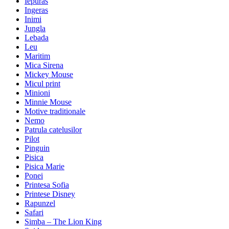
Iepuras
Ingeras
Inimi
Jungla
Lebada
Leu
Maritim
Mica Sirena
Mickey Mouse
Micul print
Minioni
Minnie Mouse
Motive traditionale
Nemo
Patrula catelusilor
Pilot
Pinguin
Pisica
Pisica Marie
Ponei
Printesa Sofia
Printese Disney
Rapunzel
Safari
Simba – The Lion King