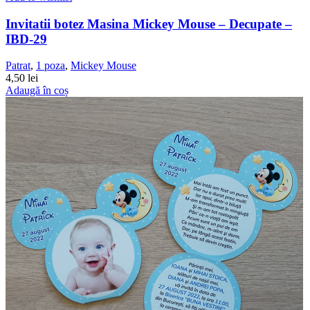
Invitatii botez Masina Mickey Mouse – Decupate –
IBD-29
Patrat
,
1 poza
,
Mickey Mouse
4,50
lei
Adaugă în coș