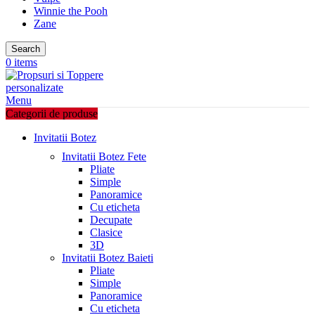
Winnie the Pooh
Zane
Search
0
items
Menu
Categorii de produse
Invitatii Botez
Invitatii Botez Fete
Pliate
Simple
Panoramice
Cu eticheta
Decupate
Clasice
3D
Invitatii Botez Baieti
Pliate
Simple
Panoramice
Cu eticheta