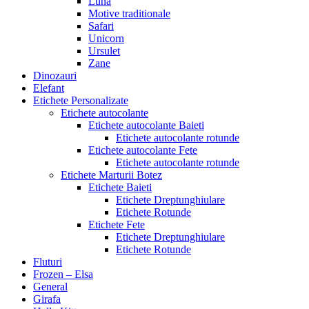
Luna
Motive traditionale
Safari
Unicorn
Ursulet
Zane
Dinozauri
Elefant
Etichete Personalizate
Etichete autocolante
Etichete autocolante Baieti
Etichete autocolante rotunde
Etichete autocolante Fete
Etichete autocolante rotunde
Etichete Marturii Botez
Etichete Baieti
Etichete Dreptunghiulare
Etichete Rotunde
Etichete Fete
Etichete Dreptunghiulare
Etichete Rotunde
Fluturi
Frozen – Elsa
General
Girafa