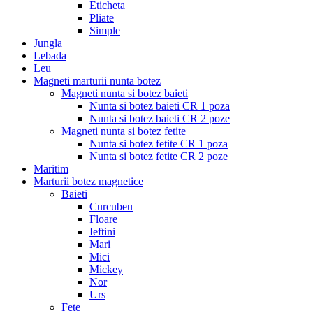
Eticheta
Pliate
Simple
Jungla
Lebada
Leu
Magneti marturii nunta botez
Magneti nunta si botez baieti
Nunta si botez baieti CR 1 poza
Nunta si botez baieti CR 2 poze
Magneti nunta si botez fetite
Nunta si botez fetite CR 1 poza
Nunta si botez fetite CR 2 poze
Maritim
Marturii botez magnetice
Baieti
Curcubeu
Floare
Ieftini
Mari
Mici
Mickey
Nor
Urs
Fete