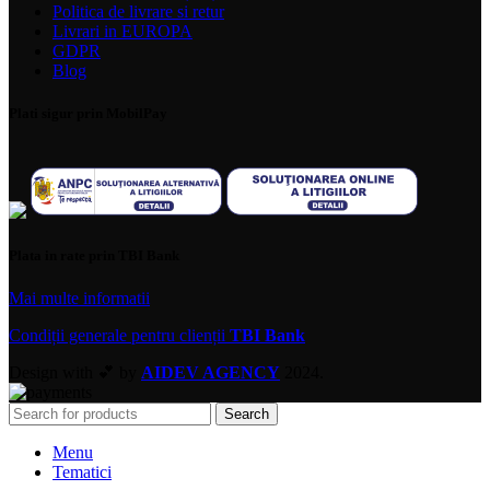
Politica de livrare si retur
Livrari in EUROPA
GDPR
Blog
Plati sigur prin MobilPay
Plata in rate prin TBI Bank
Mai multe informatii
Condiții generale pentru clienții
TBI Bank
Design with 💕 by
AIDEV AGENCY
2024.
Search
Menu
Tematici