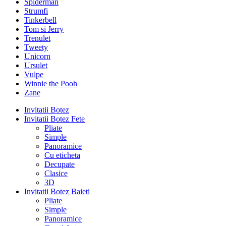
Spiderman
Strumfi
Tinkerbell
Tom si Jerry
Trenulet
Tweety
Unicorn
Ursulet
Vulpe
Winnie the Pooh
Zane
Invitatii Botez
Invitatii Botez Fete
Pliate
Simple
Panoramice
Cu eticheta
Decupate
Clasice
3D
Invitatii Botez Baieti
Pliate
Simple
Panoramice