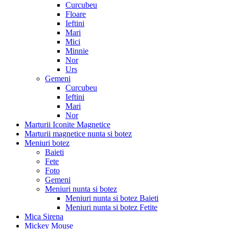
Curcubeu
Floare
Ieftini
Mari
Mici
Minnie
Nor
Urs
Gemeni
Curcubeu
Ieftini
Mari
Nor
Marturii Iconite Magnetice
Marturii magnetice nunta si botez
Meniuri botez
Baieti
Fete
Foto
Gemeni
Meniuri nunta si botez
Meniuri nunta si botez Baieti
Meniuri nunta si botez Fetite
Mica Sirena
Mickey Mouse