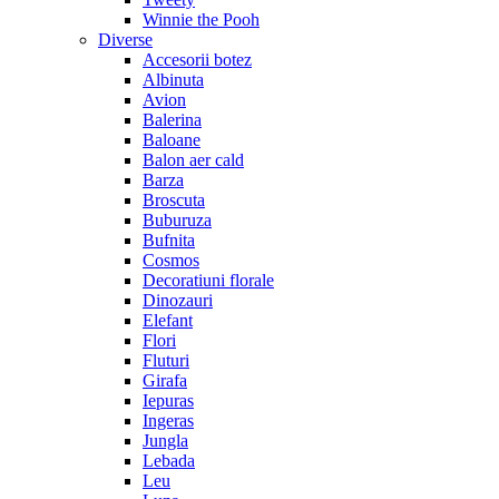
Winnie the Pooh
Diverse
Accesorii botez
Albinuta
Avion
Balerina
Baloane
Balon aer cald
Barza
Broscuta
Buburuza
Bufnita
Cosmos
Decoratiuni florale
Dinozauri
Elefant
Flori
Fluturi
Girafa
Iepuras
Ingeras
Jungla
Lebada
Leu