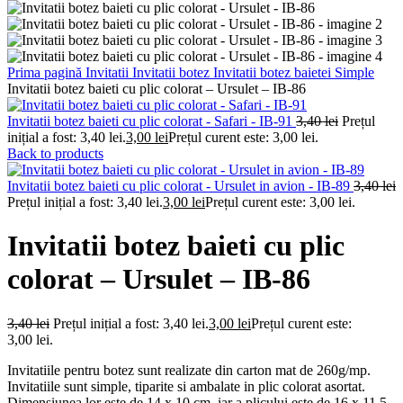
Prima pagină
Invitatii
Invitatii botez
Invitatii botez baietei
Simple
Invitatii botez baieti cu plic colorat – Ursulet – IB-86
Invitatii botez baieti cu plic colorat - Safari - IB-91
3,40
lei
Prețul
inițial a fost: 3,40 lei.
3,00
lei
Prețul curent este: 3,00 lei.
Back to products
Invitatii botez baieti cu plic colorat - Ursulet in avion - IB-89
3,40
lei
Prețul inițial a fost: 3,40 lei.
3,00
lei
Prețul curent este: 3,00 lei.
Invitatii botez baieti cu plic
colorat – Ursulet – IB-86
3,40
lei
Prețul inițial a fost: 3,40 lei.
3,00
lei
Prețul curent este:
3,00 lei.
Invitatiile pentru botez sunt realizate din carton mat de 260g/mp.
Invitatiile sunt simple, tiparite si ambalate in plic colorat asortat.
Dimensiunea lor este de 14 x 10 cm, iar a plicului este de 16 x 11.5