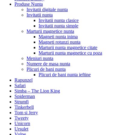
Produse Nunta
Invitatii digitale nunta
Invitatii nunta
Invitatii nunta clasice
Invitatii nunta simple
Marturii magnetice nunta
Magneti nunta inima
Magneti rotunzi nunta
Marturii nunta magnetice citate
Marturii nunta magnetice cu poza
Meniuri nunta
Numere de masa nunta
Plicuri de bani nunta
Plicuri de bani nunta ieftine
Rapunzel
Safari
Simba – The Lion King
Spiderman
Strumfi
Tinkerbell
Tom si Jerry
Tweety
Unicorn
Ursulet
Vulpe