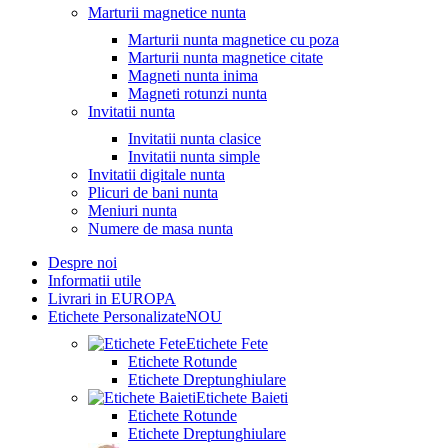
Marturii magnetice nunta
Marturii nunta magnetice cu poza
Marturii nunta magnetice citate
Magneti nunta inima
Magneti rotunzi nunta
Invitatii nunta
Invitatii nunta clasice
Invitatii nunta simple
Invitatii digitale nunta
Plicuri de bani nunta
Meniuri nunta
Numere de masa nunta
Despre noi
Informatii utile
Livrari in EUROPA
Etichete Personalizate
NOU
Etichete Fete
Etichete Rotunde
Etichete Dreptunghiulare
Etichete Baieti
Etichete Rotunde
Etichete Dreptunghiulare