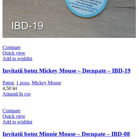
Compare
Quick view
Add to wishlist
Invitatii botez Mickey Mouse – Decupate – IBD-19
Patrat
,
1 poza
,
Mickey Mouse
4,50
lei
Adaugă în coș
Compare
Quick view
Add to wishlist
Invitatii botez Minnie Mouse – Decupate – IBD-08