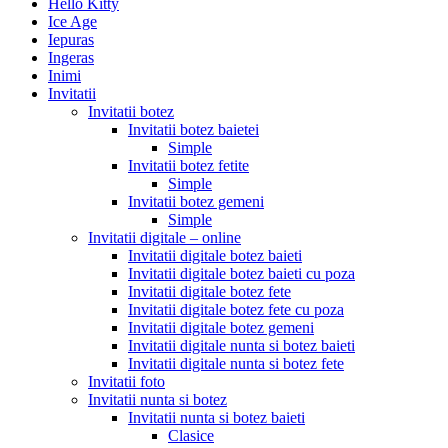
Hello Kitty
Ice Age
Iepuras
Ingeras
Inimi
Invitatii
Invitatii botez
Invitatii botez baietei
Simple
Invitatii botez fetite
Simple
Invitatii botez gemeni
Simple
Invitatii digitale – online
Invitatii digitale botez baieti
Invitatii digitale botez baieti cu poza
Invitatii digitale botez fete
Invitatii digitale botez fete cu poza
Invitatii digitale botez gemeni
Invitatii digitale nunta si botez baieti
Invitatii digitale nunta si botez fete
Invitatii foto
Invitatii nunta si botez
Invitatii nunta si botez baieti
Clasice