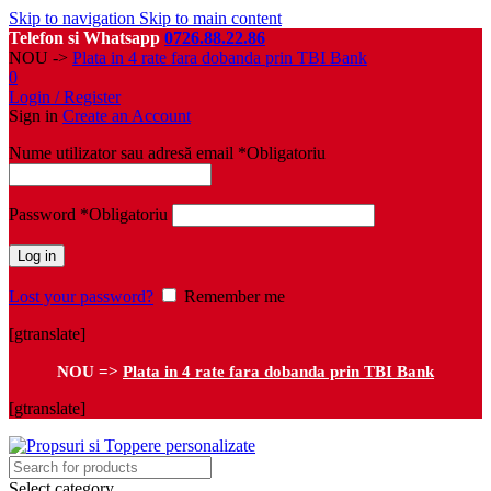
Skip to navigation
Skip to main content
Telefon si Whatsapp
0726.88.22.86
NOU ->
Plata in 4 rate fara dobanda prin TBI Bank
0
Login / Register
Sign in
Create an Account
Nume utilizator sau adresă email
*
Obligatoriu
Password
*
Obligatoriu
Log in
Lost your password?
Remember me
[gtranslate]
NOU =>
Plata in 4 rate fara dobanda prin TBI Bank
[gtranslate]
Select category