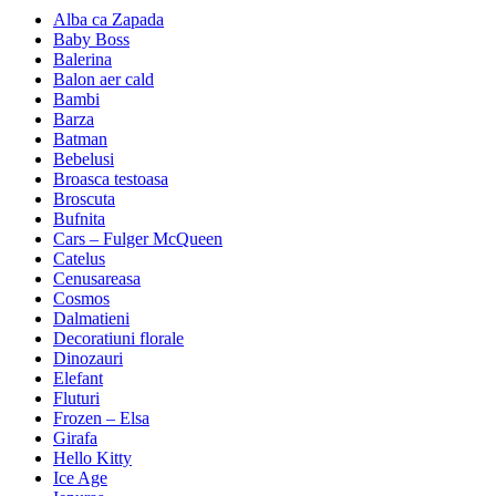
Alba ca Zapada
Baby Boss
Balerina
Balon aer cald
Bambi
Barza
Batman
Bebelusi
Broasca testoasa
Broscuta
Bufnita
Cars – Fulger McQueen
Catelus
Cenusareasa
Cosmos
Dalmatieni
Decoratiuni florale
Dinozauri
Elefant
Fluturi
Frozen – Elsa
Girafa
Hello Kitty
Ice Age