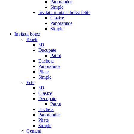
Panoramice
Simple
Invitatii nunta si botez fetite
Clasice
Panoramice
Simple
Invitatii botez
Baieti
3D
Decupate
Patrat
Eticheta
Panoramice
Pliate
Simple
Fete
3D
Clasice
Decupate
Patrat
Eticheta
Panoramice
Pliate
Simple
Gemeni