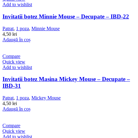
Add to wishlist
Invitatii botez Minnie Mouse – Decupate – IBD-22
Patrat
,
1 poza
,
Minnie Mouse
4,50
lei
Adaugă în coș
Compare
Quick view
Add to wishlist
Invitatii botez Masina Mickey Mouse – Decupate –
IBD-31
Patrat
,
1 poza
,
Mickey Mouse
4,50
lei
Adaugă în coș
Compare
Quick view
Add to wishlist