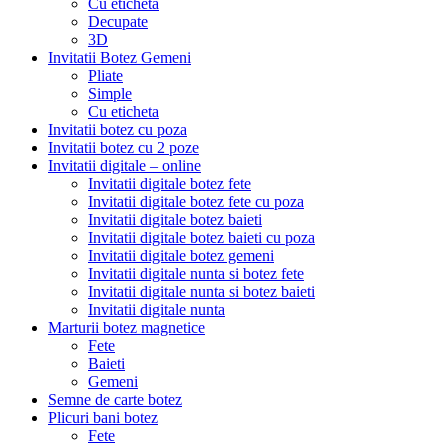
Cu eticheta
Decupate
3D
Invitatii Botez Gemeni
Pliate
Simple
Cu eticheta
Invitatii botez cu poza
Invitatii botez cu 2 poze
Invitatii digitale – online
Invitatii digitale botez fete
Invitatii digitale botez fete cu poza
Invitatii digitale botez baieti
Invitatii digitale botez baieti cu poza
Invitatii digitale botez gemeni
Invitatii digitale nunta si botez fete
Invitatii digitale nunta si botez baieti
Invitatii digitale nunta
Marturii botez magnetice
Fete
Baieti
Gemeni
Semne de carte botez
Plicuri bani botez
Fete