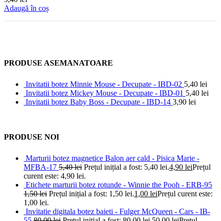
Adaugă în coș
PRODUSE ASEMANATOARE
Invitatii botez Minnie Mouse - Decupate - IBD-02
5,40
lei
Invitatii botez Mickey Mouse - Decupate - IBD-01
5,40
lei
Invitatii botez Baby Boss - Decupate - IBD-14
3,90
lei
PRODUSE NOI
Marturii botez magnetice Balon aer cald - Pisica Marie -
MFBA-17
5,40
lei
Prețul inițial a fost: 5,40 lei.
4,90
lei
Prețul
curent este: 4,90 lei.
Etichete marturii botez rotunde - Winnie the Pooh - ERB-95
1,50
lei
Prețul inițial a fost: 1,50 lei.
1,00
lei
Prețul curent este:
1,00 lei.
Invitatie digitala botez baieti - Fulger McQueen - Cars - IB-
55
80,00
lei
Prețul inițial a fost: 80,00 lei.
50,00
lei
Prețul