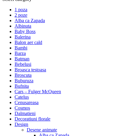
1 poza
2 poze
Alba ca Zapada
Albinuta
Baby Boss
Balerina
Balon aer cald
Bambi
Barza
Batman
Bebelusi
Broasca testoasa
Broscuta
Buburuza
Bufnita
Cars – Fulger McQueen
Catelus
Cenusareasa
Cosmos
Dalmatieni
Decoratiuni florale
Design
Desene animate
Alba ca Zapada