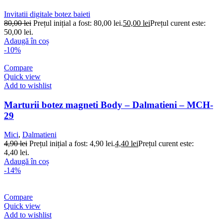
Invitatii digitale botez baieti
80,00
lei
Prețul inițial a fost: 80,00 lei.
50,00
lei
Prețul curent este:
50,00 lei.
Adaugă în coș
-10%
Compare
Quick view
Add to wishlist
Marturii botez magneti Body – Dalmatieni – MCH-
29
Mici
,
Dalmatieni
4,90
lei
Prețul inițial a fost: 4,90 lei.
4,40
lei
Prețul curent este:
4,40 lei.
Adaugă în coș
-14%
Compare
Quick view
Add to wishlist