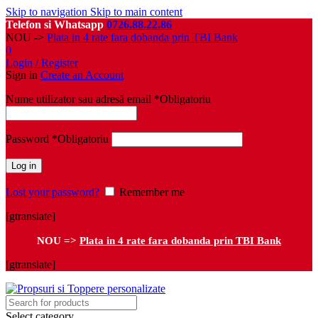
Skip to navigation
Skip to main content
Telefon si Whatsapp
0726.88.22.86
NOU ->
Plata in 4 rate fara dobanda prin TBI Bank
0
Login / Register
Sign in
Create an Account
Nume utilizator sau adresă email
*
Obligatoriu
Password
*
Obligatoriu
Log in
Lost your password?
Remember me
[gtranslate]
NOU =>
Plata in 4 rate fara dobanda prin TBI Bank
[gtranslate]
Select category