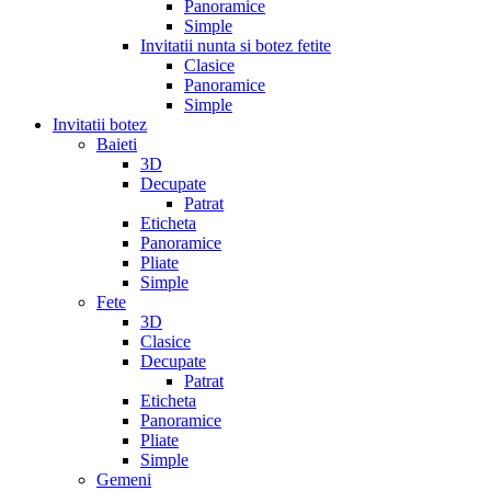
Panoramice
Simple
Invitatii nunta si botez fetite
Clasice
Panoramice
Simple
Invitatii botez
Baieti
3D
Decupate
Patrat
Eticheta
Panoramice
Pliate
Simple
Fete
3D
Clasice
Decupate
Patrat
Eticheta
Panoramice
Pliate
Simple
Gemeni