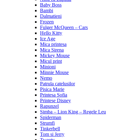
Baby Boss
Bambi
Dalmatieni
Frozen
Fulger McQueen – Cars
Hello Kitty
Ice Age
Mica printesa
Mica Sirena
Mickey Mouse
Micul print
Minioni
Minnie Mouse
Nemo
Patrula catelusilor
Pisica Marie
Printesa Sofia
Printese Disney
Rapunzel
Simba – Lion King – Regele Leu
Spiderman
Strumfi
Tinkerbell
Tom si Jerry
Tweety