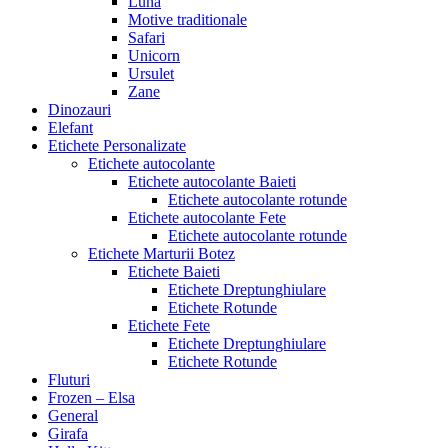
Luna
Motive traditionale
Safari
Unicorn
Ursulet
Zane
Dinozauri
Elefant
Etichete Personalizate
Etichete autocolante
Etichete autocolante Baieti
Etichete autocolante rotunde
Etichete autocolante Fete
Etichete autocolante rotunde
Etichete Marturii Botez
Etichete Baieti
Etichete Dreptunghiulare
Etichete Rotunde
Etichete Fete
Etichete Dreptunghiulare
Etichete Rotunde
Fluturi
Frozen – Elsa
General
Girafa