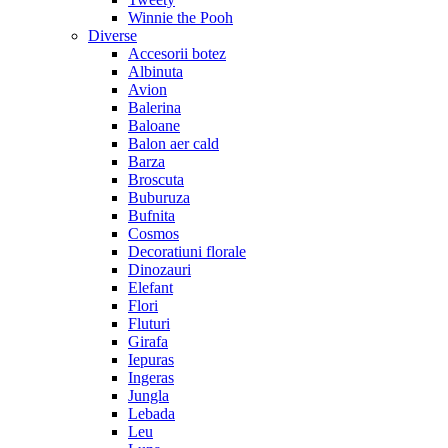
Winnie the Pooh
Diverse
Accesorii botez
Albinuta
Avion
Balerina
Baloane
Balon aer cald
Barza
Broscuta
Buburuza
Bufnita
Cosmos
Decoratiuni florale
Dinozauri
Elefant
Flori
Fluturi
Girafa
Iepuras
Ingeras
Jungla
Lebada
Leu