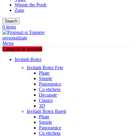
Winnie the Pooh
Zane
Search
0
items
Menu
Categorii de produse
Invitatii Botez
Invitatii Botez Fete
Pliate
Simple
Panoramice
Cu eticheta
Decupate
Clasice
3D
Invitatii Botez Baieti
Pliate
Simple
Panoramice
Cu eticheta