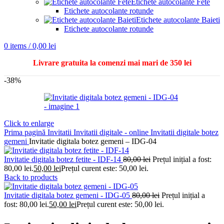
Etichete autocolante Fete
Etichete autocolante rotunde
Etichete autocolante Baieti
Etichete autocolante rotunde
0
items
/
0,00
lei
Livrare gratuita la comenzi mai mari de 350 lei
-38%
Click to enlarge
Prima pagină
Invitatii
Invitatii digitale - online
Invitatii digitale botez
gemeni
Invitatie digitala botez gemeni – IDG-04
Invitatie digitala botez fetite - IDF-14
80,00
lei
Prețul inițial a fost:
80,00 lei.
50,00
lei
Prețul curent este: 50,00 lei.
Back to products
Invitatie digitala botez gemeni - IDG-05
80,00
lei
Prețul inițial a
fost: 80,00 lei.
50,00
lei
Prețul curent este: 50,00 lei.