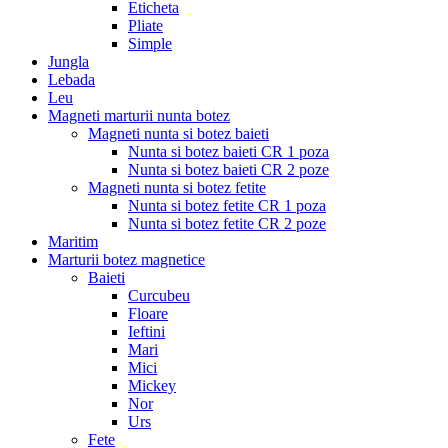
Eticheta
Pliate
Simple
Jungla
Lebada
Leu
Magneti marturii nunta botez
Magneti nunta si botez baieti
Nunta si botez baieti CR 1 poza
Nunta si botez baieti CR 2 poze
Magneti nunta si botez fetite
Nunta si botez fetite CR 1 poza
Nunta si botez fetite CR 2 poze
Maritim
Marturii botez magnetice
Baieti
Curcubeu
Floare
Ieftini
Mari
Mici
Mickey
Nor
Urs
Fete