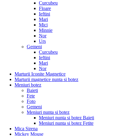
Curcubeu
Floare
Ieftini
Mari
Mici
Minnie
Nor
Urs
Gemeni
Curcubeu
Ieftini
Mari
Nor
Marturii Iconite Magnetice
Marturii magnetice nunta si botez
Meniuri botez
Baieti
Fete
Foto
Gemeni
Meniuri nunta si botez
Meniuri nunta si botez Baieti
Meniuri nunta si botez Fetite
Mica Sirena
Mickey Mouse