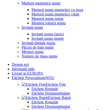
Marturii magnetice nunta
Marturii nunta magnetice cu poza
Marturii nunta magnetice citate
Magneti nunta inima
Magneti rotunzi nunta
Invitatii nunta
Invitatii nunta clasice
Invitatii nunta simple
Invitatii digitale nunta
Plicuri de bani nunta
Meniuri nunta
Numere de masa nunta
Despre noi
Informatii utile
Livrari in EUROPA
Etichete Personalizate
NOU
Etichete Fete
Etichete Rotunde
Etichete Dreptunghiulare
Etichete Baieti
Etichete Rotunde
Etichete Dreptunghiulare