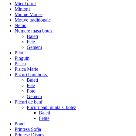
Micul print
Minioni
Minnie Mouse
Motive traditionale
Nemo
Numere masa botez
Baieti
Fete
Gemeni
Pilot
Pinguin
Pisica
Pisica Marie
Plicuri bani botez
Baieti
Fete
Foto
Gemeni
Plicuri de bani
Plicuri bani nunta si botez
Baieti
Fetite
Ponei
Printesa Sofia
Printese Disney