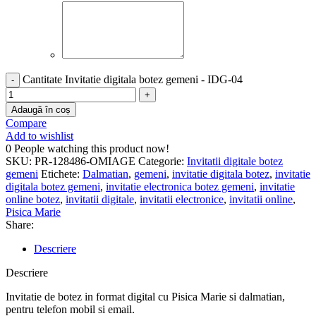
Cantitate Invitatie digitala botez gemeni - IDG-04
Adaugă în coș
Compare
Add to wishlist
0
People watching this product now!
SKU:
PR-128486-OMIAGE
Categorie:
Invitatii digitale botez
gemeni
Etichete:
Dalmatian
,
gemeni
,
invitatie digitala botez
,
invitatie
digitala botez gemeni
,
invitatie electronica botez gemeni
,
invitatie
online botez
,
invitatii digitale
,
invitatii electronice
,
invitatii online
,
Pisica Marie
Share:
Descriere
Descriere
Invitatie de botez in format digital cu Pisica Marie si dalmatian,
pentru telefon mobil si email.