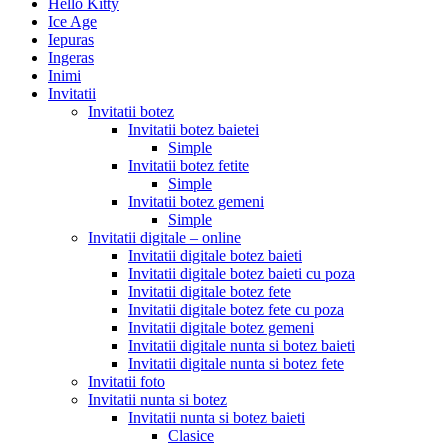
Hello Kitty
Ice Age
Iepuras
Ingeras
Inimi
Invitatii
Invitatii botez
Invitatii botez baietei
Simple
Invitatii botez fetite
Simple
Invitatii botez gemeni
Simple
Invitatii digitale – online
Invitatii digitale botez baieti
Invitatii digitale botez baieti cu poza
Invitatii digitale botez fete
Invitatii digitale botez fete cu poza
Invitatii digitale botez gemeni
Invitatii digitale nunta si botez baieti
Invitatii digitale nunta si botez fete
Invitatii foto
Invitatii nunta si botez
Invitatii nunta si botez baieti
Clasice