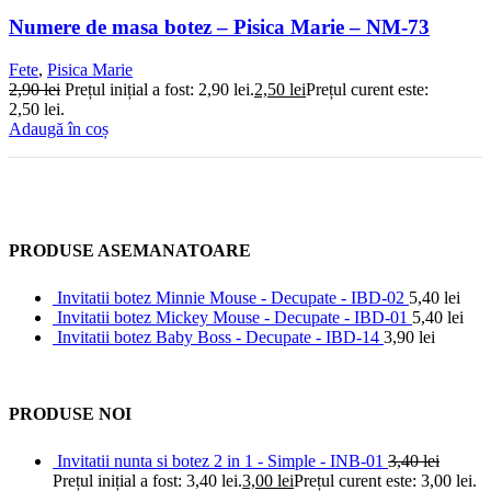
Numere de masa botez – Pisica Marie – NM-73
Fete
,
Pisica Marie
2,90
lei
Prețul inițial a fost: 2,90 lei.
2,50
lei
Prețul curent este:
2,50 lei.
Adaugă în coș
PRODUSE ASEMANATOARE
Invitatii botez Minnie Mouse - Decupate - IBD-02
5,40
lei
Invitatii botez Mickey Mouse - Decupate - IBD-01
5,40
lei
Invitatii botez Baby Boss - Decupate - IBD-14
3,90
lei
PRODUSE NOI
Invitatii nunta si botez 2 in 1 - Simple - INB-01
3,40
lei
Prețul inițial a fost: 3,40 lei.
3,00
lei
Prețul curent este: 3,00 lei.