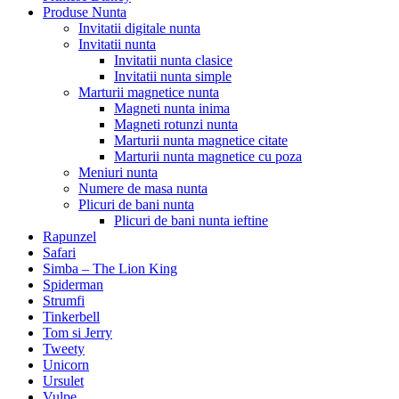
Produse Nunta
Invitatii digitale nunta
Invitatii nunta
Invitatii nunta clasice
Invitatii nunta simple
Marturii magnetice nunta
Magneti nunta inima
Magneti rotunzi nunta
Marturii nunta magnetice citate
Marturii nunta magnetice cu poza
Meniuri nunta
Numere de masa nunta
Plicuri de bani nunta
Plicuri de bani nunta ieftine
Rapunzel
Safari
Simba – The Lion King
Spiderman
Strumfi
Tinkerbell
Tom si Jerry
Tweety
Unicorn
Ursulet
Vulpe