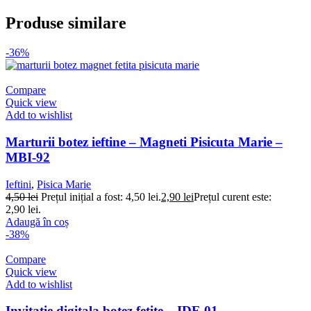
Produse similare
-36%
Compare
Quick view
Add to wishlist
Marturii botez ieftine – Magneti Pisicuta Marie –
MBI-92
Ieftini
,
Pisica Marie
4,50
lei
Prețul inițial a fost: 4,50 lei.
2,90
lei
Prețul curent este:
2,90 lei.
Adaugă în coș
-38%
Compare
Quick view
Add to wishlist
Invitatie digitala botez fetite – IDF-01