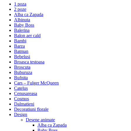
1 poza
2 poze
Alba ca Zapada
Albinuta
Baby Boss
Balerina
Balon aer cald
Bambi
Barza
Batman
Bebelusi
Broasca testoasa
Broscuta
Buburuza
Bufnita
Cars – Fulger McQueen
Catelus
Cenusareasa
Cosmos
Dalmatieni
Decoratiuni florale
Design
Desene animate
Alba ca Zapada
Baby Boss