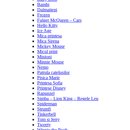
Bambi
Dalmatieni
Frozen
Fulger McQueen – Cars
Hello Kitty
Ice Age
Mica printesa
Mica Sirena
Mickey Mouse
Micul print
Minioni
Minnie Mouse
Nemo
Patrula catelusilor
Pisica Marie
Printesa Sofia
Printese Disney
Rapunzel
Simba – Lion King – Regele Leu
Spiderman
Strumfi
Tinkerbell
Tom si Jerry
Tweety
Winnie the Pooh