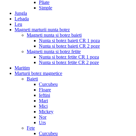
Pliate
Simple
Jungla
Lebada
Leu
Magneti marturii nunta botez
Magneti nunta si botez baieti
Nunta si botez baieti CR 1 poza
Nunta si botez baieti CR 2 poze
Magneti nunta si botez fetite
Nunta si botez fetite CR 1 poza
Nunta si botez fetite CR 2 poze
Maritim
Marturii botez magnetice
Baieti
Curcubeu
Floare
Ieftini
Mari
Mici
Mickey
Nor
Urs
Fete
Curcubeu