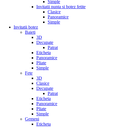
Simple
Invitatii nunta si botez fetite
Clasice
Panoramice
Simple
Invitatii botez
Baieti
3D
Decupate
Patrat
Eticheta
Panoramice
Pliate
Simple
Fete
3D
Clasice
Decupate
Patrat
Eticheta
Panoramice
Pliate
Simple
Gemeni
Eticheta