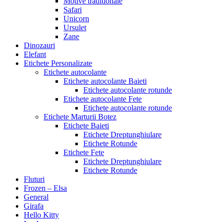
Motive traditionale
Safari
Unicorn
Ursulet
Zane
Dinozauri
Elefant
Etichete Personalizate
Etichete autocolante
Etichete autocolante Baieti
Etichete autocolante rotunde
Etichete autocolante Fete
Etichete autocolante rotunde
Etichete Marturii Botez
Etichete Baieti
Etichete Dreptunghiulare
Etichete Rotunde
Etichete Fete
Etichete Dreptunghiulare
Etichete Rotunde
Fluturi
Frozen – Elsa
General
Girafa
Hello Kitty