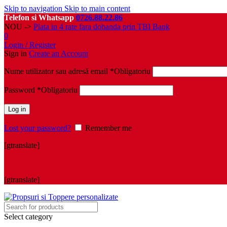
Skip to navigation
Skip to main content
Telefon si Whatsapp
0726.88.22.86
NOU ->
Plata in 4 rate fara dobanda prin TBI Bank
0
Login / Register
Sign in
Create an Account
Nume utilizator sau adresă email
*
Obligatoriu
Password
*
Obligatoriu
Log in
Lost your password?
Remember me
[gtranslate]
[gtranslate]
Select category