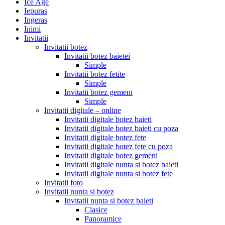
Ice Age
Iepuras
Ingeras
Inimi
Invitatii
Invitatii botez
Invitatii botez baietei
Simple
Invitatii botez fetite
Simple
Invitatii botez gemeni
Simple
Invitatii digitale – online
Invitatii digitale botez baieti
Invitatii digitale botez baieti cu poza
Invitatii digitale botez fete
Invitatii digitale botez fete cu poza
Invitatii digitale botez gemeni
Invitatii digitale nunta si botez baieti
Invitatii digitale nunta si botez fete
Invitatii foto
Invitatii nunta si botez
Invitatii nunta si botez baieti
Clasice
Panoramice