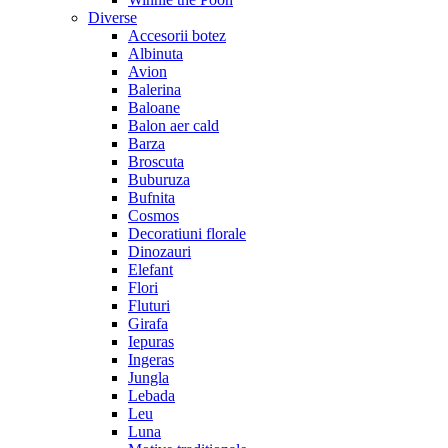
Diverse
Accesorii botez
Albinuta
Avion
Balerina
Baloane
Balon aer cald
Barza
Broscuta
Buburuza
Bufnita
Cosmos
Decoratiuni florale
Dinozauri
Elefant
Flori
Fluturi
Girafa
Iepuras
Ingeras
Jungla
Lebada
Leu
Luna