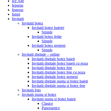
Ice Age
Iepuras
Ingeras
Inimi
Invitatii
Invitatii botez
Invitatii botez baietei
Simple
Invitatii botez fetite
Simple
Invitatii botez gemeni
Simple
Invitatii digitale – online
Invitatii digitale botez baieti
Invitatii digitale botez baieti cu poza
Invitatii digitale botez fete
Invitatii digitale botez fete cu poza
Invitatii digitale botez gemeni
Invitatii digitale nunta si botez baieti
Invitatii digitale nunta si botez fete
Invitatii foto
Invitatii nunta si botez
Invitatii nunta si botez baieti
Clasice
Panoramice