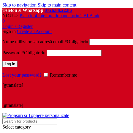
Skip to navigation
Skip to main content
Telefon si Whatsapp
0726.88.22.86
NOU ->
Plata in 4 rate fara dobanda prin TBI Bank
0
Login / Register
Sign in
Create an Account
Nume utilizator sau adresă email
*
Obligatoriu
Password
*
Obligatoriu
Log in
Lost your password?
Remember me
[gtranslate]
[gtranslate]
Select category