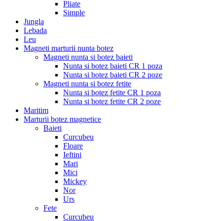
Pliate
Simple
Jungla
Lebada
Leu
Magneti marturii nunta botez
Magneti nunta si botez baieti
Nunta si botez baieti CR 1 poza
Nunta si botez baieti CR 2 poze
Magneti nunta si botez fetite
Nunta si botez fetite CR 1 poza
Nunta si botez fetite CR 2 poze
Maritim
Marturii botez magnetice
Baieti
Curcubeu
Floare
Ieftini
Mari
Mici
Mickey
Nor
Urs
Fete
Curcubeu