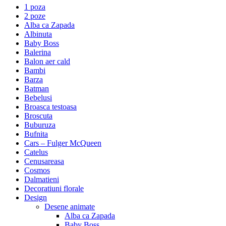
1 poza
2 poze
Alba ca Zapada
Albinuta
Baby Boss
Balerina
Balon aer cald
Bambi
Barza
Batman
Bebelusi
Broasca testoasa
Broscuta
Buburuza
Bufnita
Cars – Fulger McQueen
Catelus
Cenusareasa
Cosmos
Dalmatieni
Decoratiuni florale
Design
Desene animate
Alba ca Zapada
Baby Boss