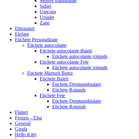
Motive traditionale
Safari
Unicorn
Ursulet
Zane
Dinozauri
Elefant
Etichete Personalizate
Etichete autocolante
Etichete autocolante Baieti
Etichete autocolante rotunde
Etichete autocolante Fete
Etichete autocolante rotunde
Etichete Marturii Botez
Etichete Baieti
Etichete Dreptunghiulare
Etichete Rotunde
Etichete Fete
Etichete Dreptunghiulare
Etichete Rotunde
Fluturi
Frozen – Elsa
General
Girafa
Hello Kitty