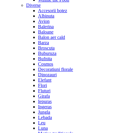
Diverse
Accesorii botez
Albinuta
Avion
Balerina
Baloane
Balon aer cald
Barza
Broscuta
Buburuza
Bufnita
Cosmos
Decoratiuni florale
Dinozauri
Elefant
Flori
Fluturi
Girafa
Iepuras
Ingeras
Jungla
Lebada
Leu
Luna