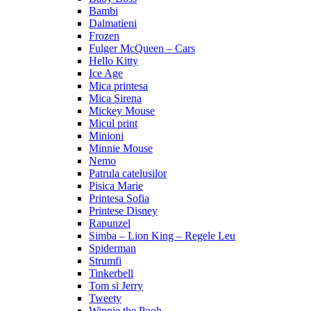
Bambi
Dalmatieni
Frozen
Fulger McQueen – Cars
Hello Kitty
Ice Age
Mica printesa
Mica Sirena
Mickey Mouse
Micul print
Minioni
Minnie Mouse
Nemo
Patrula catelusilor
Pisica Marie
Printesa Sofia
Printese Disney
Rapunzel
Simba – Lion King – Regele Leu
Spiderman
Strumfi
Tinkerbell
Tom si Jerry
Tweety
Winnie the Pooh