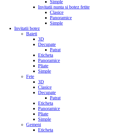
Simple
Invitatii nunta si botez fetite
Clasice
Panoramice
Simple
Invitatii botez
Baieti
3D
Decupate
Patrat
Eticheta
Panoramice
Pliate
Simple
Fete
3D
Clasice
Decupate
Patrat
Eticheta
Panoramice
Pliate
Simple
Gemeni
Eticheta