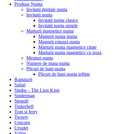
Produse Nunta
Invitatii digitale nunta
Invitatii nunta
Invitatii nunta clasice
Invitatii nunta simple
Marturii magnetice nunta
Magneti nunta inima
Magneti rotunzi nunta
Marturii nunta magnetice citate
Marturii nunta magnetice cu poza
Meniuri nunta
Numere de masa nunta
Plicuri de bani nunta
Plicuri de bani nunta ieftine
Rapunzel
Safari
Simba – The Lion King
Spiderman
Strumfi
Tinkerbell
Tom si Jerry
Tweety
Unicorn
Ursulet
Vulpe