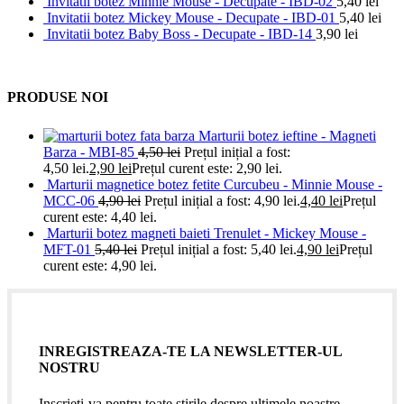
Invitatii botez Minnie Mouse - Decupate - IBD-02
5,40
lei
Invitatii botez Mickey Mouse - Decupate - IBD-01
5,40
lei
Invitatii botez Baby Boss - Decupate - IBD-14
3,90
lei
PRODUSE NOI
Marturii botez ieftine - Magneti
Barza - MBI-85
4,50
lei
Prețul inițial a fost:
4,50 lei.
2,90
lei
Prețul curent este: 2,90 lei.
Marturii magnetice botez fetite Curcubeu - Minnie Mouse -
MCC-06
4,90
lei
Prețul inițial a fost: 4,90 lei.
4,40
lei
Prețul
curent este: 4,40 lei.
Marturii botez magneti baieti Trenulet - Mickey Mouse -
MFT-01
5,40
lei
Prețul inițial a fost: 5,40 lei.
4,90
lei
Prețul
curent este: 4,90 lei.
INREGISTREAZA-TE LA NEWSLETTER-UL
NOSTRU
Inscrieti-va pentru toate stirile despre ultimele noastre