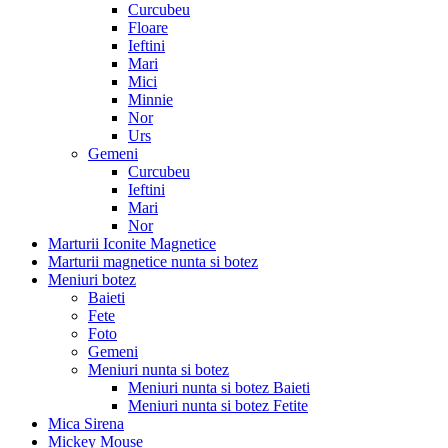
Curcubeu
Floare
Ieftini
Mari
Mici
Minnie
Nor
Urs
Gemeni
Curcubeu
Ieftini
Mari
Nor
Marturii Iconite Magnetice
Marturii magnetice nunta si botez
Meniuri botez
Baieti
Fete
Foto
Gemeni
Meniuri nunta si botez
Meniuri nunta si botez Baieti
Meniuri nunta si botez Fetite
Mica Sirena
Mickey Mouse