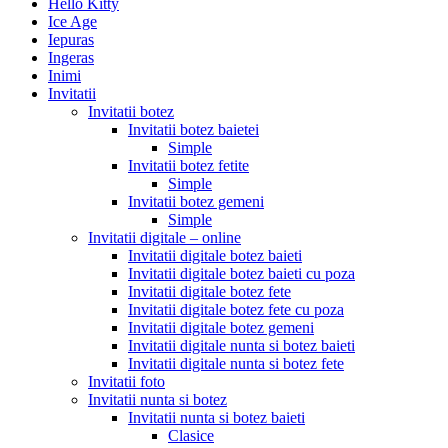
Hello Kitty
Ice Age
Iepuras
Ingeras
Inimi
Invitatii
Invitatii botez
Invitatii botez baietei
Simple
Invitatii botez fetite
Simple
Invitatii botez gemeni
Simple
Invitatii digitale – online
Invitatii digitale botez baieti
Invitatii digitale botez baieti cu poza
Invitatii digitale botez fete
Invitatii digitale botez fete cu poza
Invitatii digitale botez gemeni
Invitatii digitale nunta si botez baieti
Invitatii digitale nunta si botez fete
Invitatii foto
Invitatii nunta si botez
Invitatii nunta si botez baieti
Clasice