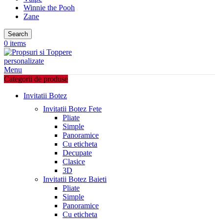
Winnie the Pooh
Zane
Search
0
items
Menu
Categorii de produse
Invitatii Botez
Invitatii Botez Fete
Pliate
Simple
Panoramice
Cu eticheta
Decupate
Clasice
3D
Invitatii Botez Baieti
Pliate
Simple
Panoramice
Cu eticheta