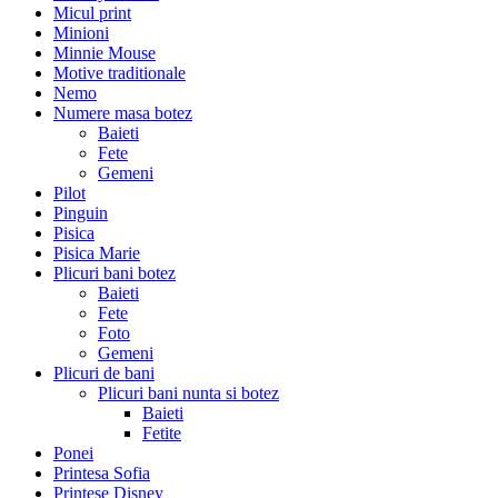
Micul print
Minioni
Minnie Mouse
Motive traditionale
Nemo
Numere masa botez
Baieti
Fete
Gemeni
Pilot
Pinguin
Pisica
Pisica Marie
Plicuri bani botez
Baieti
Fete
Foto
Gemeni
Plicuri de bani
Plicuri bani nunta si botez
Baieti
Fetite
Ponei
Printesa Sofia
Printese Disney