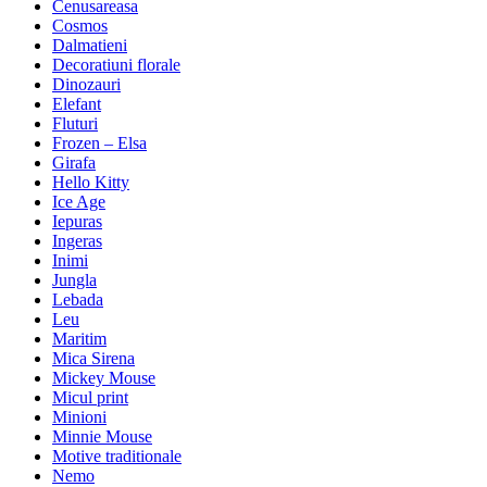
Cenusareasa
Cosmos
Dalmatieni
Decoratiuni florale
Dinozauri
Elefant
Fluturi
Frozen – Elsa
Girafa
Hello Kitty
Ice Age
Iepuras
Ingeras
Inimi
Jungla
Lebada
Leu
Maritim
Mica Sirena
Mickey Mouse
Micul print
Minioni
Minnie Mouse
Motive traditionale
Nemo