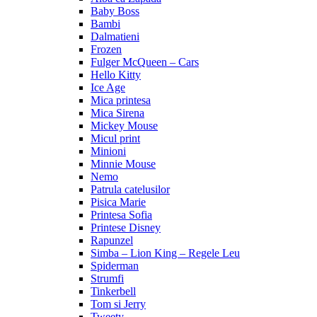
Baby Boss
Bambi
Dalmatieni
Frozen
Fulger McQueen – Cars
Hello Kitty
Ice Age
Mica printesa
Mica Sirena
Mickey Mouse
Micul print
Minioni
Minnie Mouse
Nemo
Patrula catelusilor
Pisica Marie
Printesa Sofia
Printese Disney
Rapunzel
Simba – Lion King – Regele Leu
Spiderman
Strumfi
Tinkerbell
Tom si Jerry
Tweety