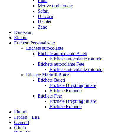
Luna
Motive traditionale
Safari
Unicorn
Ursulet
Zane
Dinozauri
Elefant
Etichete Personalizate
Etichete autocolante
Etichete autocolante Baieti
Etichete autocolante rotunde
Etichete autocolante Fete
Etichete autocolante rotunde
Etichete Marturii Botez
Etichete Baieti
Etichete Dreptunghiulare
Etichete Rotunde
Etichete Fete
Etichete Dreptunghiulare
Etichete Rotunde
Fluturi
Frozen – Elsa
General
Girafa