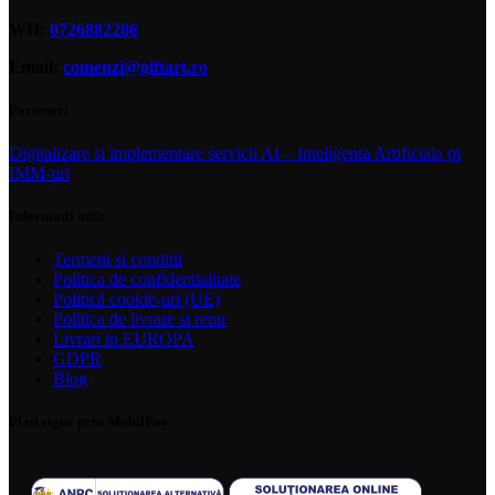
WH:
0726882286
Email:
comenzi@giftart.ro
Parteneri
Digitalizare si implementare servicii AI – Inteligenta Artificiala pt
IMM-uri
Informatii utile
Termeni si conditii
Politica de confidentialitate
Politică cookie-uri (UE)
Politica de livrare si retur
Livrari in EUROPA
GDPR
Blog
Plati sigur prin MobilPay