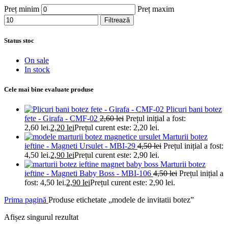
Preț minim
Preț maxim
Filtrează
Status stoc
On sale
In stock
Cele mai bine evaluate produse
Plicuri bani botez
fete - Girafa - CMF-02
2,60
lei
Prețul inițial a fost:
2,60 lei.
2,20
lei
Prețul curent este: 2,20 lei.
Marturii botez
ieftine - Magneti Ursulet - MBI-29
4,50
lei
Prețul inițial a fost:
4,50 lei.
2,90
lei
Prețul curent este: 2,90 lei.
Marturii botez
ieftine - Magneti Baby Boss - MBI-106
4,50
lei
Prețul inițial a
fost: 4,50 lei.
2,90
lei
Prețul curent este: 2,90 lei.
Prima pagină
Produse etichetate „modele de invitatii botez”
Afișez singurul rezultat