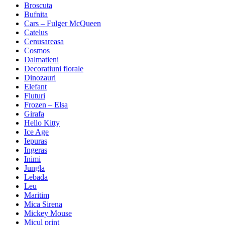
Broscuta
Bufnita
Cars – Fulger McQueen
Catelus
Cenusareasa
Cosmos
Dalmatieni
Decoratiuni florale
Dinozauri
Elefant
Fluturi
Frozen – Elsa
Girafa
Hello Kitty
Ice Age
Iepuras
Ingeras
Inimi
Jungla
Lebada
Leu
Maritim
Mica Sirena
Mickey Mouse
Micul print