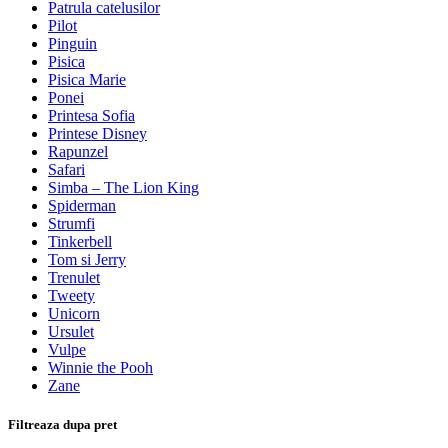
Patrula catelusilor
Pilot
Pinguin
Pisica
Pisica Marie
Ponei
Printesa Sofia
Printese Disney
Rapunzel
Safari
Simba – The Lion King
Spiderman
Strumfi
Tinkerbell
Tom si Jerry
Trenulet
Tweety
Unicorn
Ursulet
Vulpe
Winnie the Pooh
Zane
Filtreaza dupa pret