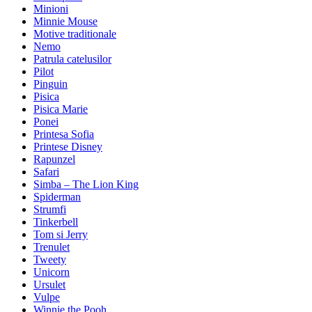
Minioni
Minnie Mouse
Motive traditionale
Nemo
Patrula catelusilor
Pilot
Pinguin
Pisica
Pisica Marie
Ponei
Printesa Sofia
Printese Disney
Rapunzel
Safari
Simba – The Lion King
Spiderman
Strumfi
Tinkerbell
Tom si Jerry
Trenulet
Tweety
Unicorn
Ursulet
Vulpe
Winnie the Pooh