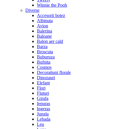
Winnie the Pooh
Diverse
Accesorii botez
Albinuta
Avion
Balerina
Baloane
Balon aer cald
Barza
Broscuta
Buburuza
Bufnita
Cosmos
Decoratiuni florale
Dinozauri
Elefant
Flori
Fluturi
Girafa
Iepuras
Ingeras
Jungla
Lebada
Leu