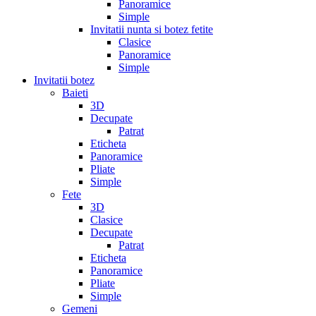
Panoramice
Simple
Invitatii nunta si botez fetite
Clasice
Panoramice
Simple
Invitatii botez
Baieti
3D
Decupate
Patrat
Eticheta
Panoramice
Pliate
Simple
Fete
3D
Clasice
Decupate
Patrat
Eticheta
Panoramice
Pliate
Simple
Gemeni