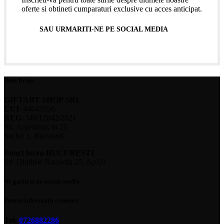
oferte si obtineti cumparaturi exclusive cu acces anticipat.
SAU URMARITI-NE PE SOCIAL MEDIA
Date firma
GIFTART SHOP SRL
CUI
: 44645556
REG
: J40/12842/2021
Str. Argentina, nr.25
Sector 1, Bucuresti
Punct lucru BUCURESTI
Str. Dimitrie Racovita 25, Ap.01
Ne gasiti si pe social media
Pentru informatii comenzi
Tel:
0726882286