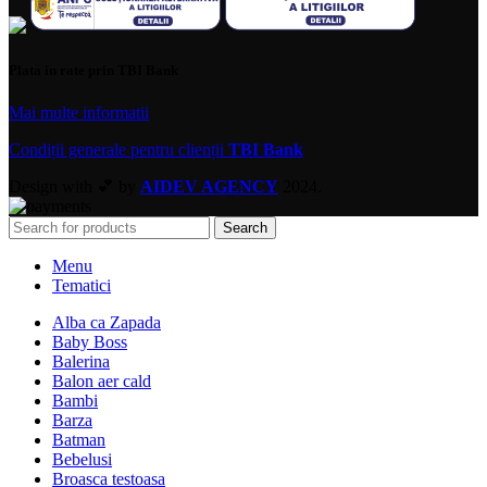
Plata in rate prin TBI Bank
Mai multe informatii
Condiții generale pentru clienții
TBI Bank
Design with 💕 by
AIDEV AGENCY
2024.
Search
Menu
Tematici
Alba ca Zapada
Baby Boss
Balerina
Balon aer cald
Bambi
Barza
Batman
Bebelusi
Broasca testoasa