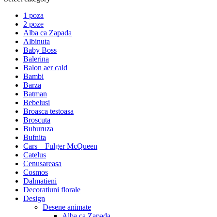
1 poza
2 poze
Alba ca Zapada
Albinuta
Baby Boss
Balerina
Balon aer cald
Bambi
Barza
Batman
Bebelusi
Broasca testoasa
Broscuta
Buburuza
Bufnita
Cars – Fulger McQueen
Catelus
Cenusareasa
Cosmos
Dalmatieni
Decoratiuni florale
Design
Desene animate
Alba ca Zapada