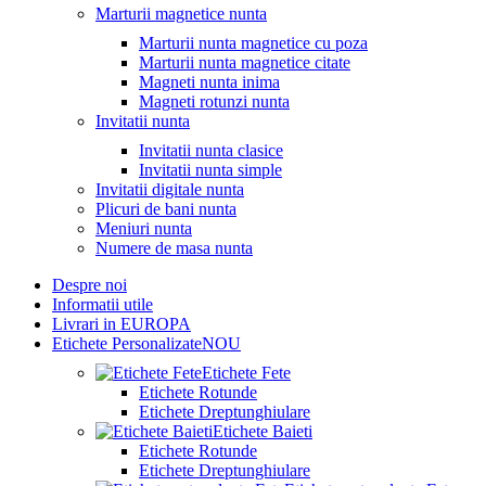
Marturii magnetice nunta
Marturii nunta magnetice cu poza
Marturii nunta magnetice citate
Magneti nunta inima
Magneti rotunzi nunta
Invitatii nunta
Invitatii nunta clasice
Invitatii nunta simple
Invitatii digitale nunta
Plicuri de bani nunta
Meniuri nunta
Numere de masa nunta
Despre noi
Informatii utile
Livrari in EUROPA
Etichete Personalizate
NOU
Etichete Fete
Etichete Rotunde
Etichete Dreptunghiulare
Etichete Baieti
Etichete Rotunde
Etichete Dreptunghiulare