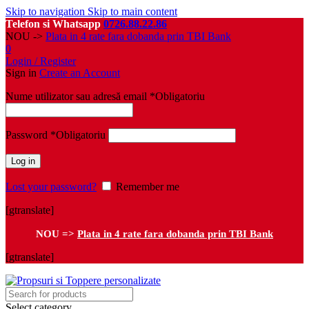
Skip to navigation
Skip to main content
Telefon si Whatsapp
0726.88.22.86
NOU ->
Plata in 4 rate fara dobanda prin TBI Bank
0
Login / Register
Sign in
Create an Account
Nume utilizator sau adresă email
*
Obligatoriu
Password
*
Obligatoriu
Log in
Lost your password?
Remember me
[gtranslate]
NOU =>
Plata in 4 rate fara dobanda prin TBI Bank
[gtranslate]
Select category