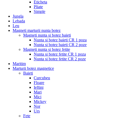
Eticheta
Pliate
Simple
Jungla
Lebada
Leu
Magneti marturii nunta botez
Magneti nunta si botez baieti
Nunta si botez baieti CR 1 poza
Nunta si botez baieti CR 2 poze
Magneti nunta si botez fetite
Nunta si botez fetite CR 1 poza
Nunta si botez fetite CR 2 poze
Maritim
Marturii botez magnetice
Baieti
Curcubeu
Floare
Ieftini
Mari
Mici
Mickey
Nor
Urs
Fete