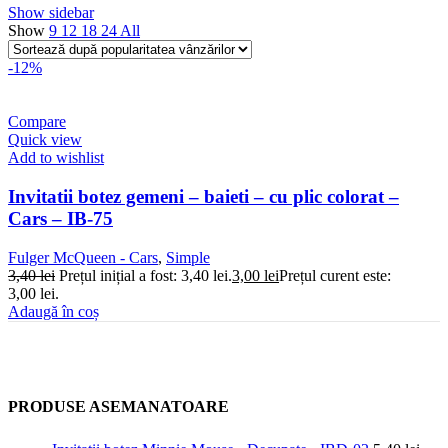
Show sidebar
Show
9
12
18
24
All
-12%
Compare
Quick view
Add to wishlist
Invitatii botez gemeni – baieti – cu plic colorat –
Cars – IB-75
Fulger McQueen - Cars
,
Simple
3,40
lei
Prețul inițial a fost: 3,40 lei.
3,00
lei
Prețul curent este:
3,00 lei.
Adaugă în coș
PRODUSE ASEMANATOARE