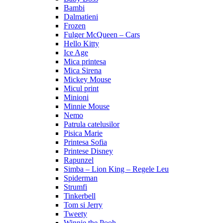
Bambi
Dalmatieni
Frozen
Fulger McQueen – Cars
Hello Kitty
Ice Age
Mica printesa
Mica Sirena
Mickey Mouse
Micul print
Minioni
Minnie Mouse
Nemo
Patrula catelusilor
Pisica Marie
Printesa Sofia
Printese Disney
Rapunzel
Simba – Lion King – Regele Leu
Spiderman
Strumfi
Tinkerbell
Tom si Jerry
Tweety
Winnie the Pooh