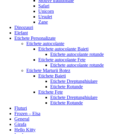
Motive traditionale
Safari
Unicorn
Ursulet
Zane
Dinozauri
Elefant
Etichete Personalizate
Etichete autocolante
Etichete autocolante Baieti
Etichete autocolante rotunde
Etichete autocolante Fete
Etichete autocolante rotunde
Etichete Marturii Botez
Etichete Baieti
Etichete Dreptunghiulare
Etichete Rotunde
Etichete Fete
Etichete Dreptunghiulare
Etichete Rotunde
Fluturi
Frozen – Elsa
General
Girafa
Hello Kitty