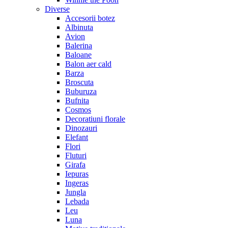
Diverse
Accesorii botez
Albinuta
Avion
Balerina
Baloane
Balon aer cald
Barza
Broscuta
Buburuza
Bufnita
Cosmos
Decoratiuni florale
Dinozauri
Elefant
Flori
Fluturi
Girafa
Iepuras
Ingeras
Jungla
Lebada
Leu
Luna