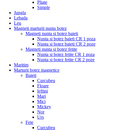
Pliate
Simple
Jungla
Lebada
Leu
Magneti marturii nunta botez
Magneti nunta si botez baieti
Nunta si botez baieti CR 1 poza
Nunta si botez baieti CR 2 poze
Magneti nunta si botez fetite
Nunta si botez fetite CR 1 poza
Nunta si botez fetite CR 2 poze
Maritim
Marturii botez magnetice
Baieti
Curcubeu
Floare
Ieftini
Mari
Mici
Mickey
Nor
Urs
Fete
Curcubeu