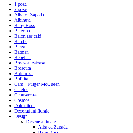
1 poza
2 poze
Alba ca Zapada
Albinuta
Baby Boss
Balerina
Balon aer cald
Bambi
Barza
Batman
Bebelusi
Broasca testoasa
Broscuta
Buburuza
Bufnita
Cars – Fulger McQueen
Catelus
Cenusareasa
Cosmos
Dalmatieni
Decoratiuni florale
Design
Desene animate
Alba ca Zapada
Baby Boss