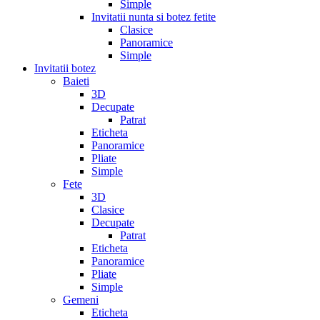
Simple
Invitatii nunta si botez fetite
Clasice
Panoramice
Simple
Invitatii botez
Baieti
3D
Decupate
Patrat
Eticheta
Panoramice
Pliate
Simple
Fete
3D
Clasice
Decupate
Patrat
Eticheta
Panoramice
Pliate
Simple
Gemeni
Eticheta