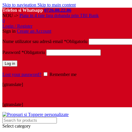
Skip to navigation
Skip to main content
Telefon si Whatsapp
0726.88.22.86
NOU ->
Plata in 4 rate fara dobanda prin TBI Bank
0
Login / Register
Sign in
Create an Account
Nume utilizator sau adresă email
*
Obligatoriu
Password
*
Obligatoriu
Log in
Lost your password?
Remember me
[gtranslate]
[gtranslate]
Select category