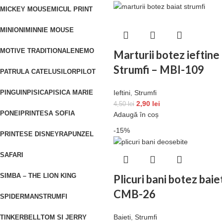
MICKEY MOUSE
MICUL PRINT
MINIONI
MINNIE MOUSE
MOTIVE TRADITIONALE
NEMO
Marturii botez ieftin
Strumfi – MBI-109
PATRULA CATELUSILOR
PILOT
Ieftini
,
Strumfi
PINGUIN
PISICA
PISICA MARIE
2,90
lei
4,50
lei
PONEI
PRINTESA SOFIA
Adaugă în coș
-15%
PRINTESE DISNEY
RAPUNZEL
SAFARI
SIMBA – THE LION KING
Plicuri bani botez baie
CMB-26
SPIDERMAN
STRUMFI
Baieti
,
Strumfi
TINKERBELL
TOM SI JERRY