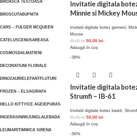
BROASCA TESTOASA
Invitatie digitala bot
Minnie si Mickey Mou
BROSCUTA
BUFNITA
CARS – FULGER MCQUEEN
Invitatii digitale botez gemeni
,
Mic
Mouse
CATELUS
CENUSAREASA
50,00
lei
80,00
lei
Adaugă în coș
COSMOS
DALMATIENI
-38%
DECORATIUNI FLORALE
DINOZAURI
ELEFANT
FLUTURI
Invitatie digitala bote
FROZEN – ELSA
GIRAFA
Strumfi – IB-61
HELLO KITTY
ICE AGE
IEPURAS
Invitatii digitale botez baieti
,
Strumf
INGERAS
INIMI
JUNGLA
LEBADA
50,00
lei
80,00
lei
Adaugă în coș
LEU
MARITIM
MICA SIRENA
-36%