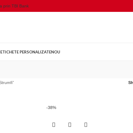
da prin TBI Bank
ETICHETE PERSONALIZATE
NOU
Strumfi”
S
-38%