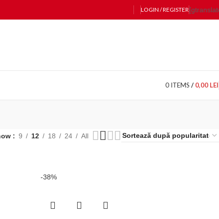
LOGIN / REGISTER
[gtranslat
0
ITEMS
/
0,00
LEI
how
9
12
18
24
All
-38%