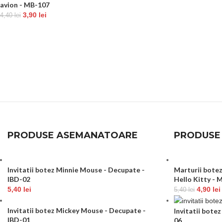
avion - MB-107
3,90
lei
4,40
lei
PRODUSE ASEMANATOARE
PRODUSE
Invitatii botez Minnie Mouse - Decupate -
Marturii botez
IBD-02
Hello Kitty - 
5,40
lei
4,90
lei
5,40
lei
Invitatii botez Mickey Mouse - Decupate -
Invitatii bote
IBD-01
06