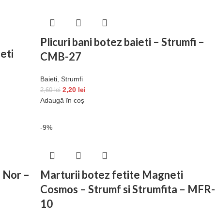
Plicuri bani botez baieti – Strumfi –
eti
CMB-27
Baieti
,
Strumfi
2,20
lei
2,60
lei
Adaugă în coș
-9%
i Nor –
Marturii botez fetite Magneti
Cosmos – Strumf si Strumfita – MFR-
10