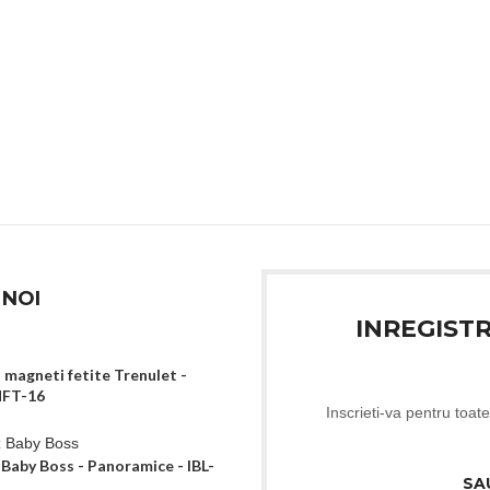
 NOI
INREGIST
 magneti fetite Trenulet -
MFT-16
Inscrieti-va pentru toate
z Baby Boss - Panoramice - IBL-
SA