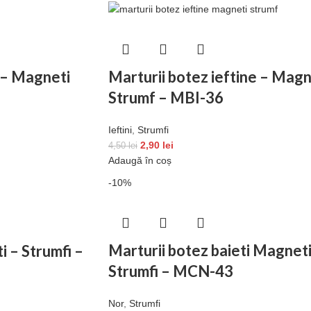
e – Magneti
Marturii botez ieftine – Magn
Strumf – MBI-36
Ieftini
,
Strumfi
2,90
lei
4,50
lei
Adaugă în coș
-10%
Marturii botez baieti Magnet
ti – Strumfi –
Strumfi – MCN-43
Nor
,
Strumfi