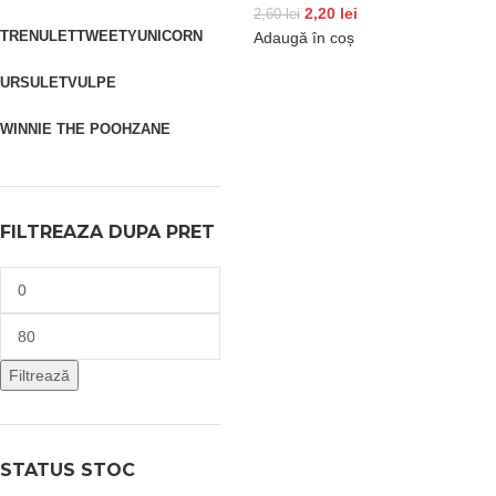
2,20
lei
2,60
lei
TRENULET
TWEETY
UNICORN
Adaugă în coș
URSULET
VULPE
WINNIE THE POOH
ZANE
FILTREAZA DUPA PRET
Filtrează
STATUS STOC