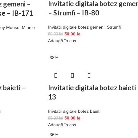
Invitatie digitala botez gemen
ez gemeni –
– Strumfi – IB-80
se – IB-171
Invitatii digitale botez gemeni
,
Strumfi
key Mouse
,
Minnie
50,00
lei
80,00
lei
Adaugă în coș
-38%
z baieti –
Invitatie digitala botez baieti
13
i
Invitatii digitale botez baieti
50,00
lei
80,00
lei
Adaugă în coș
-36%