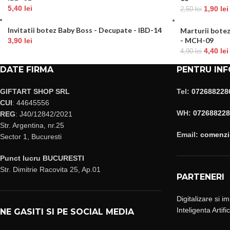
5,40
lei
1,90
lei
2,50
lei
Invitatii botez Baby Boss - Decupate - IBD-14
Marturii bote
- MCH-09
3,90
lei
4,40
lei
4,90
lei
DATE FIRMA
PENTRU INF
GIFTART SHOP SRL
Tel:
072688228
CUI
: 44645556
WH:
072688228
REG
: J40/12842/2021
Str. Argentina, nr.25
Email:
comenzi@
Sector 1, Bucuresti
Punct lucru BUCURESTI
Str. Dimitrie Racovita 25, Ap.01
PARTENERI
Digitalizare si i
Inteligenta Artifi
NE GASITI SI PE SOCIAL MEDIA