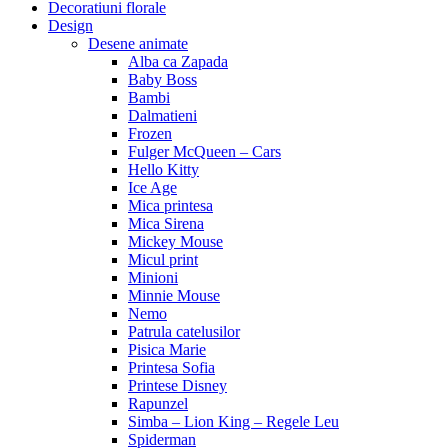
Decoratiuni florale
Design
Desene animate
Alba ca Zapada
Baby Boss
Bambi
Dalmatieni
Frozen
Fulger McQueen – Cars
Hello Kitty
Ice Age
Mica printesa
Mica Sirena
Mickey Mouse
Micul print
Minioni
Minnie Mouse
Nemo
Patrula catelusilor
Pisica Marie
Printesa Sofia
Printese Disney
Rapunzel
Simba – Lion King – Regele Leu
Spiderman