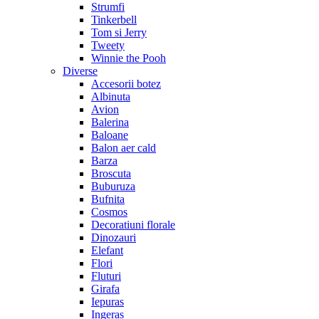
Strumfi
Tinkerbell
Tom si Jerry
Tweety
Winnie the Pooh
Diverse
Accesorii botez
Albinuta
Avion
Balerina
Baloane
Balon aer cald
Barza
Broscuta
Buburuza
Bufnita
Cosmos
Decoratiuni florale
Dinozauri
Elefant
Flori
Fluturi
Girafa
Iepuras
Ingeras