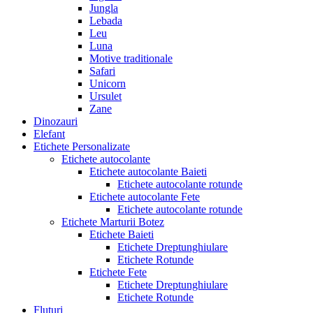
Jungla
Lebada
Leu
Luna
Motive traditionale
Safari
Unicorn
Ursulet
Zane
Dinozauri
Elefant
Etichete Personalizate
Etichete autocolante
Etichete autocolante Baieti
Etichete autocolante rotunde
Etichete autocolante Fete
Etichete autocolante rotunde
Etichete Marturii Botez
Etichete Baieti
Etichete Dreptunghiulare
Etichete Rotunde
Etichete Fete
Etichete Dreptunghiulare
Etichete Rotunde
Fluturi