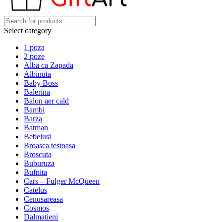
Select category
1 poza
2 poze
Alba ca Zapada
Albinuta
Baby Boss
Balerina
Balon aer cald
Bambi
Barza
Batman
Bebelusi
Broasca testoasa
Broscuta
Buburuza
Bufnita
Cars – Fulger McQueen
Catelus
Cenusareasa
Cosmos
Dalmatieni