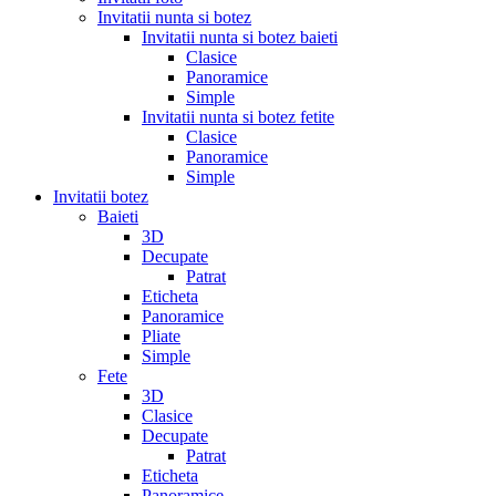
Invitatii nunta si botez
Invitatii nunta si botez baieti
Clasice
Panoramice
Simple
Invitatii nunta si botez fetite
Clasice
Panoramice
Simple
Invitatii botez
Baieti
3D
Decupate
Patrat
Eticheta
Panoramice
Pliate
Simple
Fete
3D
Clasice
Decupate
Patrat
Eticheta
Panoramice