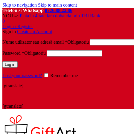
Skip to navigation
Skip to main content
Telefon si Whatsapp
0726.88.22.86
NOU ->
Plata in 4 rate fara dobanda prin TBI Bank
0
Login / Register
Sign in
Create an Account
Nume utilizator sau adresă email
*
Obligatoriu
Password
*
Obligatoriu
Log in
Lost your password?
Remember me
[gtranslate]
[gtranslate]