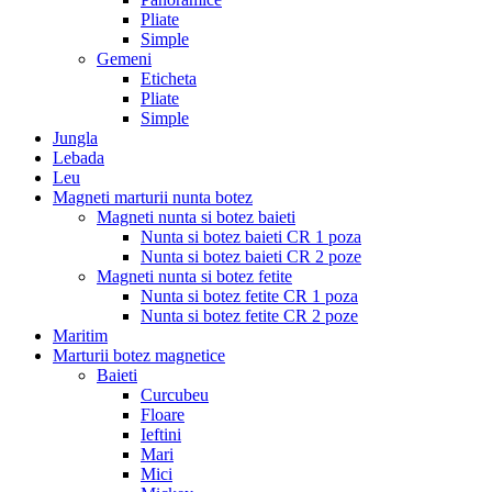
Pliate
Simple
Gemeni
Eticheta
Pliate
Simple
Jungla
Lebada
Leu
Magneti marturii nunta botez
Magneti nunta si botez baieti
Nunta si botez baieti CR 1 poza
Nunta si botez baieti CR 2 poze
Magneti nunta si botez fetite
Nunta si botez fetite CR 1 poza
Nunta si botez fetite CR 2 poze
Maritim
Marturii botez magnetice
Baieti
Curcubeu
Floare
Ieftini
Mari
Mici