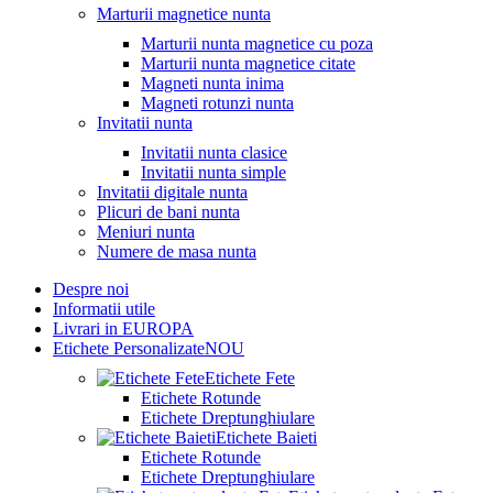
Marturii magnetice nunta
Marturii nunta magnetice cu poza
Marturii nunta magnetice citate
Magneti nunta inima
Magneti rotunzi nunta
Invitatii nunta
Invitatii nunta clasice
Invitatii nunta simple
Invitatii digitale nunta
Plicuri de bani nunta
Meniuri nunta
Numere de masa nunta
Despre noi
Informatii utile
Livrari in EUROPA
Etichete Personalizate
NOU
Etichete Fete
Etichete Rotunde
Etichete Dreptunghiulare
Etichete Baieti
Etichete Rotunde
Etichete Dreptunghiulare