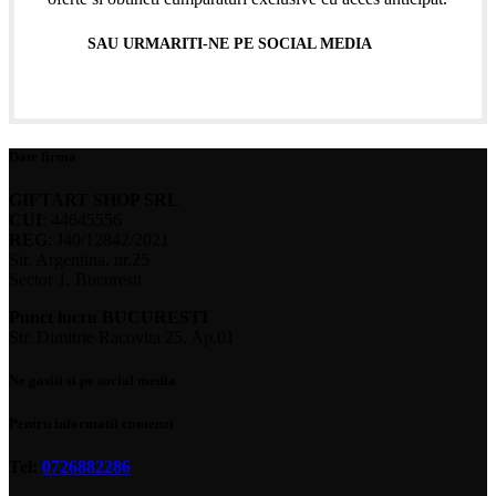
SAU URMARITI-NE PE SOCIAL MEDIA
Date firma
GIFTART SHOP SRL
CUI
: 44645556
REG
: J40/12842/2021
Str. Argentina, nr.25
Sector 1, Bucuresti
Punct lucru BUCURESTI
Str. Dimitrie Racovita 25, Ap.01
Ne gasiti si pe social media
Pentru informatii comenzi
Tel:
0726882286