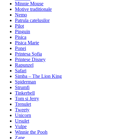
Minnie Mouse
Motive traditionale
Nemo
Patrula catelusilor
Pilot
Pinguin
Pisica
Pisica Marie
Ponei
Printesa Sofia
Printese Disney
Rapunzel
Safari
Simba – The Lion King
Spiderman
Strumfi
Tinkerbell
Tom si Jerry
Trenulet
Tweety
Unicorn
Ursulet
Vulpe
Winnie the Pooh
Zane