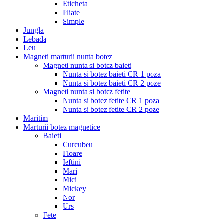
Eticheta
Pliate
Simple
Jungla
Lebada
Leu
Magneti marturii nunta botez
Magneti nunta si botez baieti
Nunta si botez baieti CR 1 poza
Nunta si botez baieti CR 2 poze
Magneti nunta si botez fetite
Nunta si botez fetite CR 1 poza
Nunta si botez fetite CR 2 poze
Maritim
Marturii botez magnetice
Baieti
Curcubeu
Floare
Ieftini
Mari
Mici
Mickey
Nor
Urs
Fete