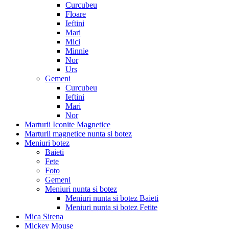
Curcubeu
Floare
Ieftini
Mari
Mici
Minnie
Nor
Urs
Gemeni
Curcubeu
Ieftini
Mari
Nor
Marturii Iconite Magnetice
Marturii magnetice nunta si botez
Meniuri botez
Baieti
Fete
Foto
Gemeni
Meniuri nunta si botez
Meniuri nunta si botez Baieti
Meniuri nunta si botez Fetite
Mica Sirena
Mickey Mouse