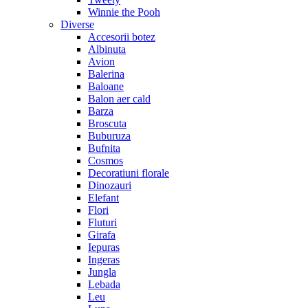
Winnie the Pooh
Diverse
Accesorii botez
Albinuta
Avion
Balerina
Baloane
Balon aer cald
Barza
Broscuta
Buburuza
Bufnita
Cosmos
Decoratiuni florale
Dinozauri
Elefant
Flori
Fluturi
Girafa
Iepuras
Ingeras
Jungla
Lebada
Leu