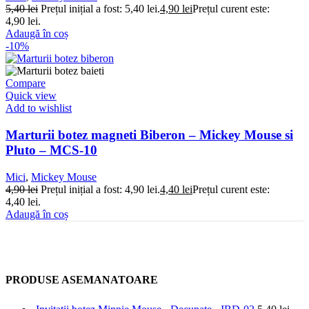
5,40
lei
Prețul inițial a fost: 5,40 lei.
4,90
lei
Prețul curent este:
4,90 lei.
Adaugă în coș
-10%
Compare
Quick view
Add to wishlist
Marturii botez magneti Biberon – Mickey Mouse si
Pluto – MCS-10
Mici
,
Mickey Mouse
4,90
lei
Prețul inițial a fost: 4,90 lei.
4,40
lei
Prețul curent este:
4,40 lei.
Adaugă în coș
PRODUSE ASEMANATOARE