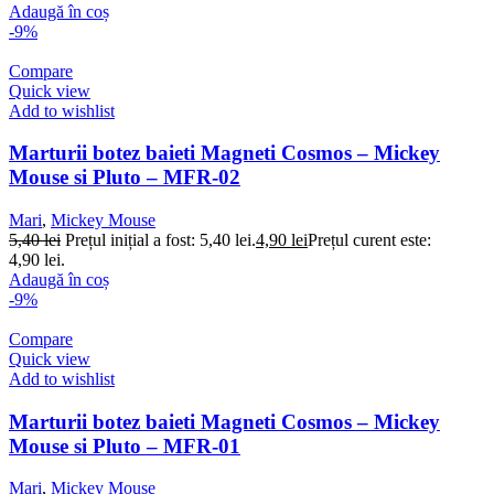
Adaugă în coș
-9%
Compare
Quick view
Add to wishlist
Marturii botez baieti Magneti Cosmos – Mickey
Mouse si Pluto – MFR-02
Mari
,
Mickey Mouse
5,40
lei
Prețul inițial a fost: 5,40 lei.
4,90
lei
Prețul curent este:
4,90 lei.
Adaugă în coș
-9%
Compare
Quick view
Add to wishlist
Marturii botez baieti Magneti Cosmos – Mickey
Mouse si Pluto – MFR-01
Mari
,
Mickey Mouse