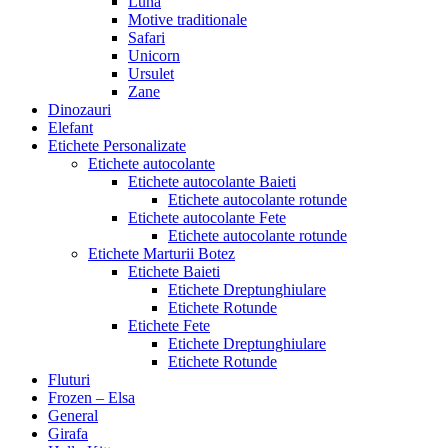
Luna
Motive traditionale
Safari
Unicorn
Ursulet
Zane
Dinozauri
Elefant
Etichete Personalizate
Etichete autocolante
Etichete autocolante Baieti
Etichete autocolante rotunde
Etichete autocolante Fete
Etichete autocolante rotunde
Etichete Marturii Botez
Etichete Baieti
Etichete Dreptunghiulare
Etichete Rotunde
Etichete Fete
Etichete Dreptunghiulare
Etichete Rotunde
Fluturi
Frozen – Elsa
General
Girafa