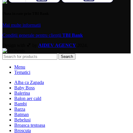
Plata in rate prin TBI Bank
Mai multe informatii
Condiții generale pentru clienții
TBI Bank
Design with 💕 by
AIDEV AGENCY
2024.
Search
Menu
Tematici
Alba ca Zapada
Baby Boss
Balerina
Balon aer cald
Bambi
Barza
Batman
Bebelusi
Broasca testoasa
Broscuta