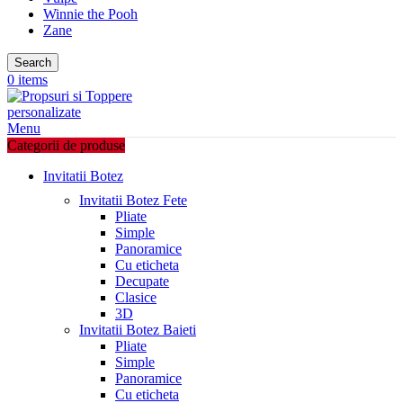
Winnie the Pooh
Zane
Search
0
items
Menu
Categorii de produse
Invitatii Botez
Invitatii Botez Fete
Pliate
Simple
Panoramice
Cu eticheta
Decupate
Clasice
3D
Invitatii Botez Baieti
Pliate
Simple
Panoramice
Cu eticheta