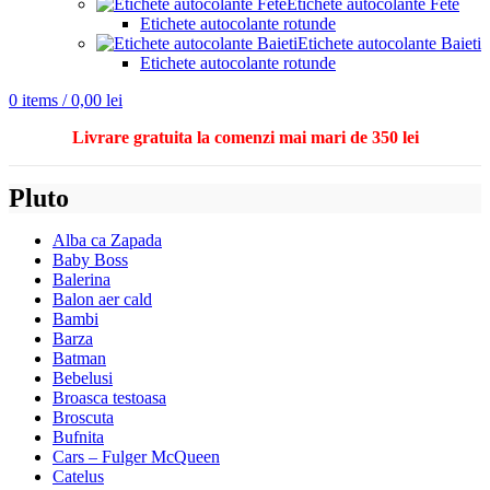
Etichete autocolante Fete
Etichete autocolante rotunde
Etichete autocolante Baieti
Etichete autocolante rotunde
0
items
/
0,00
lei
Livrare gratuita la comenzi mai mari de 350 lei
Pluto
Alba ca Zapada
Baby Boss
Balerina
Balon aer cald
Bambi
Barza
Batman
Bebelusi
Broasca testoasa
Broscuta
Bufnita
Cars – Fulger McQueen
Catelus