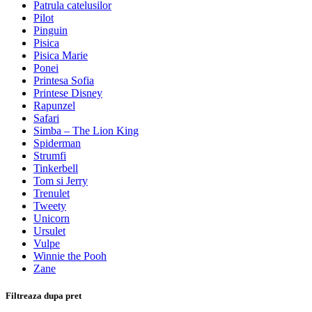
Patrula catelusilor
Pilot
Pinguin
Pisica
Pisica Marie
Ponei
Printesa Sofia
Printese Disney
Rapunzel
Safari
Simba – The Lion King
Spiderman
Strumfi
Tinkerbell
Tom si Jerry
Trenulet
Tweety
Unicorn
Ursulet
Vulpe
Winnie the Pooh
Zane
Filtreaza dupa pret