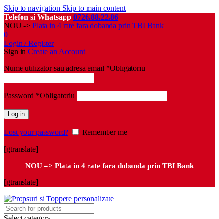
Skip to navigation
Skip to main content
Telefon si Whatsapp
0726.88.22.86
NOU ->
Plata in 4 rate fara dobanda prin TBI Bank
0
Login / Register
Sign in
Create an Account
Nume utilizator sau adresă email
*
Obligatoriu
Password
*
Obligatoriu
Log in
Lost your password?
Remember me
[gtranslate]
NOU =>
Plata in 4 rate fara dobanda prin TBI Bank
[gtranslate]
Select category