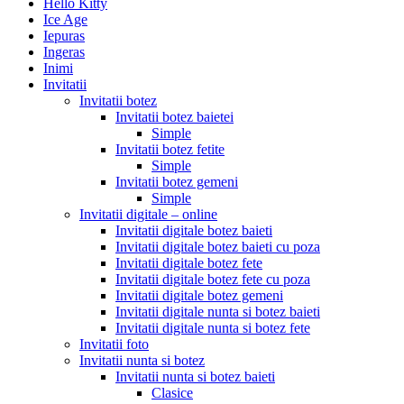
Hello Kitty
Ice Age
Iepuras
Ingeras
Inimi
Invitatii
Invitatii botez
Invitatii botez baietei
Simple
Invitatii botez fetite
Simple
Invitatii botez gemeni
Simple
Invitatii digitale – online
Invitatii digitale botez baieti
Invitatii digitale botez baieti cu poza
Invitatii digitale botez fete
Invitatii digitale botez fete cu poza
Invitatii digitale botez gemeni
Invitatii digitale nunta si botez baieti
Invitatii digitale nunta si botez fete
Invitatii foto
Invitatii nunta si botez
Invitatii nunta si botez baieti
Clasice