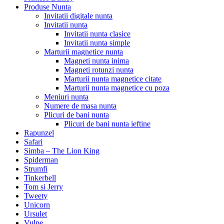
Produse Nunta
Invitatii digitale nunta
Invitatii nunta
Invitatii nunta clasice
Invitatii nunta simple
Marturii magnetice nunta
Magneti nunta inima
Magneti rotunzi nunta
Marturii nunta magnetice citate
Marturii nunta magnetice cu poza
Meniuri nunta
Numere de masa nunta
Plicuri de bani nunta
Plicuri de bani nunta ieftine
Rapunzel
Safari
Simba – The Lion King
Spiderman
Strumfi
Tinkerbell
Tom si Jerry
Tweety
Unicorn
Ursulet
Vulpe