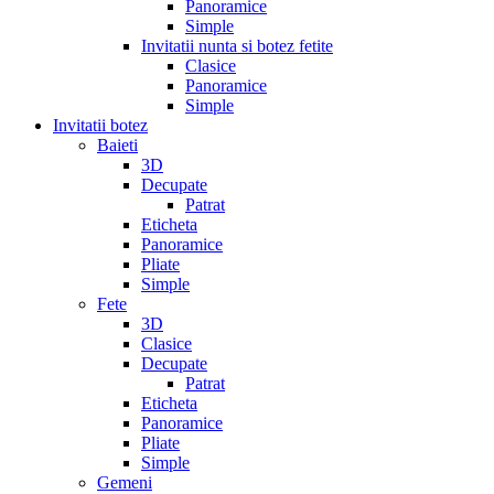
Panoramice
Simple
Invitatii nunta si botez fetite
Clasice
Panoramice
Simple
Invitatii botez
Baieti
3D
Decupate
Patrat
Eticheta
Panoramice
Pliate
Simple
Fete
3D
Clasice
Decupate
Patrat
Eticheta
Panoramice
Pliate
Simple
Gemeni