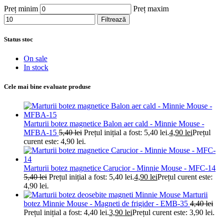
Preț minim
Preț maxim
Filtrează
Status stoc
On sale
In stock
Cele mai bine evaluate produse
Marturii botez magnetice Balon aer cald - Minnie Mouse -
MFBA-15
5,40
lei
Prețul inițial a fost: 5,40 lei.
4,90
lei
Prețul
curent este: 4,90 lei.
Marturii botez magnetice Carucior - Minnie Mouse - MFC-14
5,40
lei
Prețul inițial a fost: 5,40 lei.
4,90
lei
Prețul curent este:
4,90 lei.
Marturii
botez Minnie Mouse - Magneti de frigider - EMB-35
4,40
lei
Prețul inițial a fost: 4,40 lei.
3,90
lei
Prețul curent este: 3,90 lei.