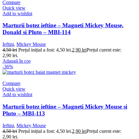
Compare
Quick view
Add to wishlist
Marturii botez ieftine – Magneti Mickey Mouse,
Donald si Pluto – MBI-114
Ieftini
,
Mickey Mouse
4,50
lei
Prețul inițial a fost: 4,50 lei.
2,90
lei
Prețul curent este:
2,90 lei.
Adaugă în coș
-36%
Compare
Quick view
Add to wishlist
Marturii botez ieftine – Magneti Mickey Mouse si
Pluto – MBI-113
Ieftini
,
Mickey Mouse
4,50
lei
Prețul inițial a fost: 4,50 lei.
2,90
lei
Prețul curent este:
2,90 lei.