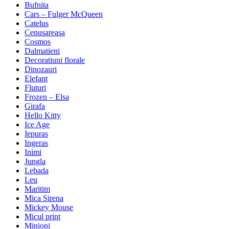
Bufnita
Cars – Fulger McQueen
Catelus
Cenusareasa
Cosmos
Dalmatieni
Decoratiuni florale
Dinozauri
Elefant
Fluturi
Frozen – Elsa
Girafa
Hello Kitty
Ice Age
Iepuras
Ingeras
Inimi
Jungla
Lebada
Leu
Maritim
Mica Sirena
Mickey Mouse
Micul print
Minioni