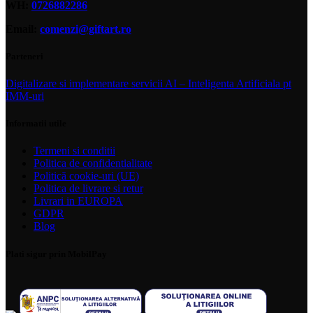
WH:
0726882286
Email:
comenzi@giftart.ro
Parteneri
Digitalizare si implementare servicii AI – Inteligenta Artificiala pt
IMM-uri
Informatii utile
Termeni si conditii
Politica de confidentialitate
Politică cookie-uri (UE)
Politica de livrare si retur
Livrari in EUROPA
GDPR
Blog
Plati sigur prin MobilPay