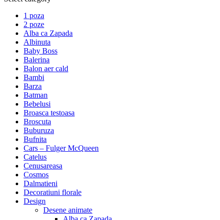
1 poza
2 poze
Alba ca Zapada
Albinuta
Baby Boss
Balerina
Balon aer cald
Bambi
Barza
Batman
Bebelusi
Broasca testoasa
Broscuta
Buburuza
Bufnita
Cars – Fulger McQueen
Catelus
Cenusareasa
Cosmos
Dalmatieni
Decoratiuni florale
Design
Desene animate
Alba ca Zapada