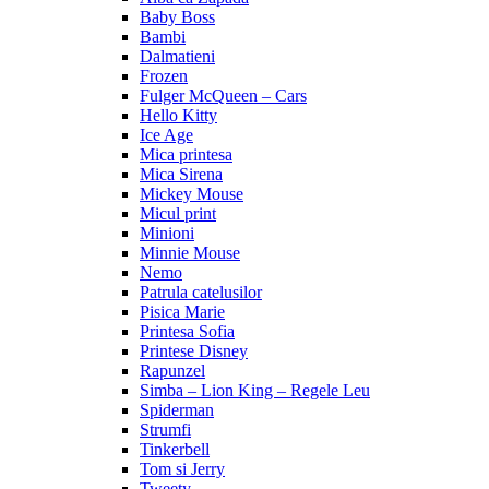
Baby Boss
Bambi
Dalmatieni
Frozen
Fulger McQueen – Cars
Hello Kitty
Ice Age
Mica printesa
Mica Sirena
Mickey Mouse
Micul print
Minioni
Minnie Mouse
Nemo
Patrula catelusilor
Pisica Marie
Printesa Sofia
Printese Disney
Rapunzel
Simba – Lion King – Regele Leu
Spiderman
Strumfi
Tinkerbell
Tom si Jerry
Tweety