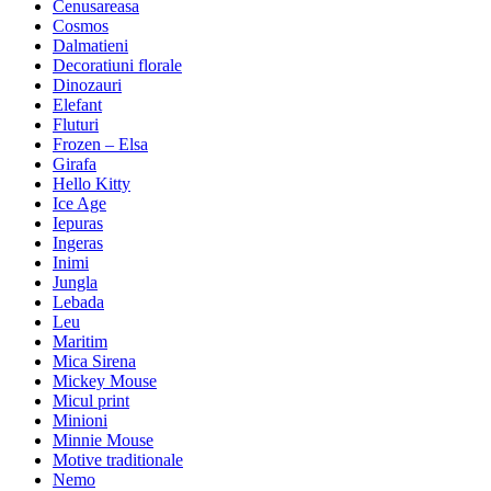
Cenusareasa
Cosmos
Dalmatieni
Decoratiuni florale
Dinozauri
Elefant
Fluturi
Frozen – Elsa
Girafa
Hello Kitty
Ice Age
Iepuras
Ingeras
Inimi
Jungla
Lebada
Leu
Maritim
Mica Sirena
Mickey Mouse
Micul print
Minioni
Minnie Mouse
Motive traditionale
Nemo