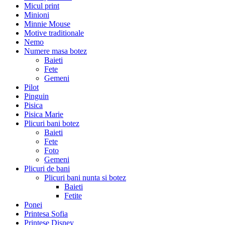
Micul print
Minioni
Minnie Mouse
Motive traditionale
Nemo
Numere masa botez
Baieti
Fete
Gemeni
Pilot
Pinguin
Pisica
Pisica Marie
Plicuri bani botez
Baieti
Fete
Foto
Gemeni
Plicuri de bani
Plicuri bani nunta si botez
Baieti
Fetite
Ponei
Printesa Sofia
Printese Disney