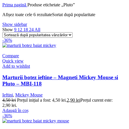
Prima pagină
Produse etichetate „Pluto”
Afișez toate cele 6 rezultate
Sortat după popularitate
Show sidebar
Show
9
12
18
24
All
-36%
Compare
Quick view
Add to wishlist
Marturii botez ieftine – Magneti Mickey Mouse si
Pluto – MBI-118
Ieftini
,
Mickey Mouse
4,50
lei
Prețul inițial a fost: 4,50 lei.
2,90
lei
Prețul curent este:
2,90 lei.
Adaugă în coș
-36%