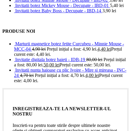
Invitatii botez Minnie Mouse - Decupate - IBD-02
5,40
lei
Invitatii botez Mickey Mouse - Decupate - IBD-01
5,40
lei
Invitatii botez Baby Boss - Decupate - IBD-14
3,90
lei
PRODUSE NOI
Marturii magnetice botez fetite Curcubeu - Minnie Mouse -
MCC-04
4,90
lei
Prețul inițial a fost: 4,90 lei.
4,40
lei
Prețul
curent este: 4,40 lei.
Invitatie digitala botez baieti - IDB-19
80,00
lei
Prețul inițial
a fost: 80,00 lei.
50,00
lei
Prețul curent este: 50,00 lei.
Invitatii nunta haioase cu plic Ivoire - Mire si mireasa - INC-
24
4,70
lei
Prețul inițial a fost: 4,70 lei.
4,00
lei
Prețul curent
este: 4,00 lei.
INREGISTREAZA-TE LA NEWSLETTER-UL
NOSTRU
Inscrieti-va pentru toate stirile despre ultimele noastre
oferte si obtineti cumparaturi exclusive cu acces anticipat.