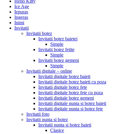
Hello Kitty
Ice Age
Iepuras
Ingeras
Inimi
Invitatii
Invitatii botez
Invitatii botez baietei
Simple
Invitatii botez fetite
Simple
Invitatii botez gemeni
Simple
Invitatii digitale – online
Invitatii digitale botez baieti
Invitatii digitale botez baieti cu poza
Invitatii digitale botez fete
Invitatii digitale botez fete cu poza
Invitatii digitale botez gemeni
Invitatii digitale nunta si botez baieti
Invitatii digitale nunta si botez fete
Invitatii foto
Invitatii nunta si botez
Invitatii nunta si botez baieti
Clasice