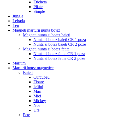
Eticheta
Pliate
Simple
Jungla
Lebada
Leu
Magneti marturii nunta botez
Magneti nunta si botez baieti
Nunta si botez baieti CR 1 poza
Nunta si botez baieti CR 2 poze
Magneti nunta si botez fetite
Nunta si botez fetite CR 1 poza
Nunta si botez fetite CR 2 poze
Maritim
Marturii botez magnetice
Baieti
Curcubeu
Floare
Ieftini
Mari
Mici
Mickey
Nor
Urs
Fete