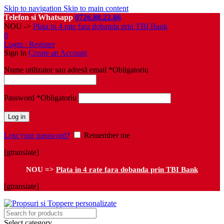
Skip to navigation
Skip to main content
Telefon si Whatsapp
0726.88.22.86
NOU ->
Plata in 4 rate fara dobanda prin TBI Bank
0
Login / Register
Sign in
Create an Account
Nume utilizator sau adresă email
*
Obligatoriu
Password
*
Obligatoriu
Log in
Lost your password?
Remember me
[gtranslate]
NOU =>
Plata in 4 rate fara dobanda prin TBI Bank
[gtranslate]
Select category