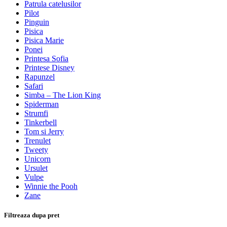
Patrula catelusilor
Pilot
Pinguin
Pisica
Pisica Marie
Ponei
Printesa Sofia
Printese Disney
Rapunzel
Safari
Simba – The Lion King
Spiderman
Strumfi
Tinkerbell
Tom si Jerry
Trenulet
Tweety
Unicorn
Ursulet
Vulpe
Winnie the Pooh
Zane
Filtreaza dupa pret