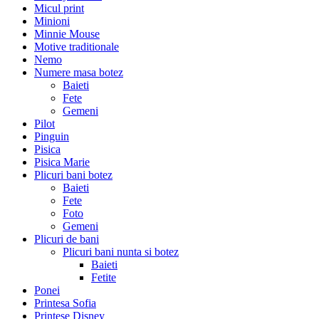
Micul print
Minioni
Minnie Mouse
Motive traditionale
Nemo
Numere masa botez
Baieti
Fete
Gemeni
Pilot
Pinguin
Pisica
Pisica Marie
Plicuri bani botez
Baieti
Fete
Foto
Gemeni
Plicuri de bani
Plicuri bani nunta si botez
Baieti
Fetite
Ponei
Printesa Sofia
Printese Disney