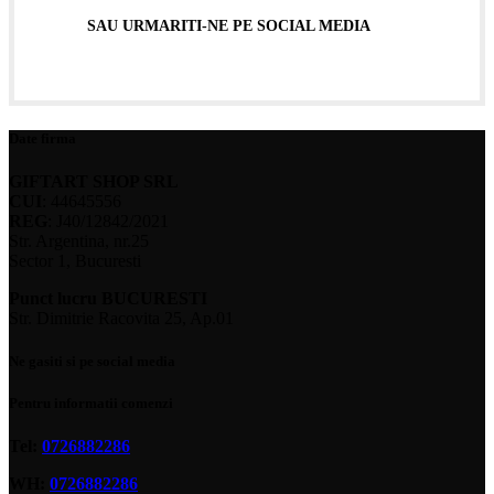
SAU URMARITI-NE PE SOCIAL MEDIA
Date firma
GIFTART SHOP SRL
CUI
: 44645556
REG
: J40/12842/2021
Str. Argentina, nr.25
Sector 1, Bucuresti
Punct lucru BUCURESTI
Str. Dimitrie Racovita 25, Ap.01
Ne gasiti si pe social media
Pentru informatii comenzi
Tel:
0726882286
WH:
0726882286