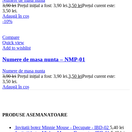
Numere de masa nunta
3,90
lei
Prețul inițial a fost: 3,90 lei.
3,50
lei
Prețul curent este:
3,50 lei.
Adaugă în coș
-10%
Compare
Quick view
Add to wishlist
Numere de masa nunta – NMP-01
Numere de masa nunta
3,90
lei
Prețul inițial a fost: 3,90 lei.
3,50
lei
Prețul curent este:
3,50 lei.
Adaugă în coș
PRODUSE ASEMANATOARE
Invitatii botez Minnie Mouse - Decupate - IBD-02
5,40
lei