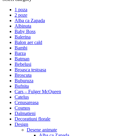
1 poza
2 poze
Alba ca Zapada
Albinuta
Baby Boss
Balerina
Balon aer cald
Bambi
Barza
Batman
Bebelusi
Broasca testoasa
Broscuta
Buburuza
Bufnita
Cars – Fulger McQueen
Catelus
Cenusareasa
Cosmos
Dalmatieni
Decoratiuni florale
Design
Desene animate
Alba ca Zapada