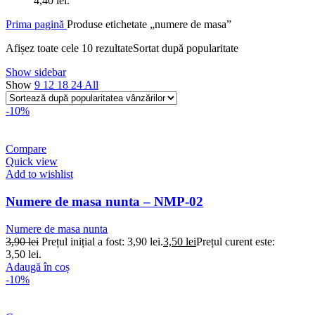
4,40 lei.
Prima pagină
Produse etichetate „numere de masa”
Afișez toate cele 10 rezultate
Sortat după popularitate
Show sidebar
Show
9
12
18
24
All
-10%
Compare
Quick view
Add to wishlist
Numere de masa nunta – NMP-02
Numere de masa nunta
3,90
lei
Prețul inițial a fost: 3,90 lei.
3,50
lei
Prețul curent este:
3,50 lei.
Adaugă în coș
-10%