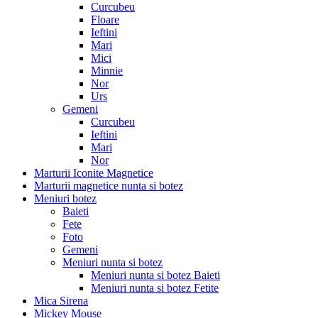
Curcubeu
Floare
Ieftini
Mari
Mici
Minnie
Nor
Urs
Gemeni
Curcubeu
Ieftini
Mari
Nor
Marturii Iconite Magnetice
Marturii magnetice nunta si botez
Meniuri botez
Baieti
Fete
Foto
Gemeni
Meniuri nunta si botez
Meniuri nunta si botez Baieti
Meniuri nunta si botez Fetite
Mica Sirena
Mickey Mouse