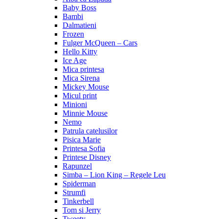
Baby Boss
Bambi
Dalmatieni
Frozen
Fulger McQueen – Cars
Hello Kitty
Ice Age
Mica printesa
Mica Sirena
Mickey Mouse
Micul print
Minioni
Minnie Mouse
Nemo
Patrula catelusilor
Pisica Marie
Printesa Sofia
Printese Disney
Rapunzel
Simba – Lion King – Regele Leu
Spiderman
Strumfi
Tinkerbell
Tom si Jerry
Tweety