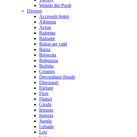
Winnie the Pooh
Diverse
Accesorii botez
Albinuta
Avion
Balerina
Baloane
Balon aer cald
Barza
Broscuta
Buburuza
Bufnita
Cosmos
Decoratiuni florale
Dinozauri
Elefant
Flori
Fluturi
Girafa
Iepuras
Ingeras
Jungla
Lebada
Leu