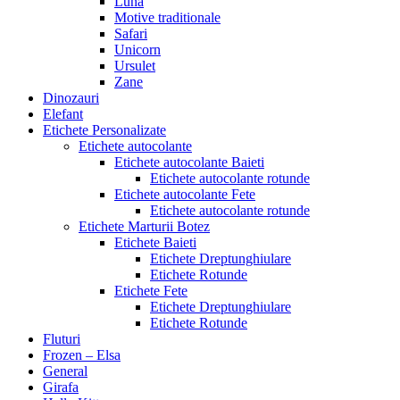
Luna
Motive traditionale
Safari
Unicorn
Ursulet
Zane
Dinozauri
Elefant
Etichete Personalizate
Etichete autocolante
Etichete autocolante Baieti
Etichete autocolante rotunde
Etichete autocolante Fete
Etichete autocolante rotunde
Etichete Marturii Botez
Etichete Baieti
Etichete Dreptunghiulare
Etichete Rotunde
Etichete Fete
Etichete Dreptunghiulare
Etichete Rotunde
Fluturi
Frozen – Elsa
General
Girafa