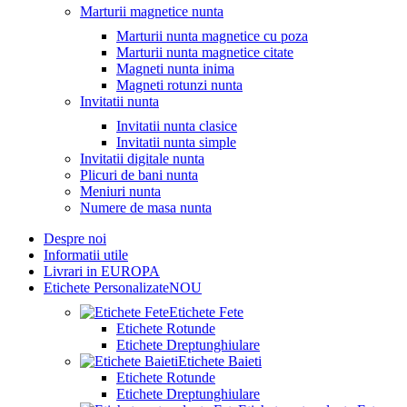
Marturii magnetice nunta
Marturii nunta magnetice cu poza
Marturii nunta magnetice citate
Magneti nunta inima
Magneti rotunzi nunta
Invitatii nunta
Invitatii nunta clasice
Invitatii nunta simple
Invitatii digitale nunta
Plicuri de bani nunta
Meniuri nunta
Numere de masa nunta
Despre noi
Informatii utile
Livrari in EUROPA
Etichete Personalizate
NOU
Etichete Fete
Etichete Rotunde
Etichete Dreptunghiulare
Etichete Baieti
Etichete Rotunde
Etichete Dreptunghiulare