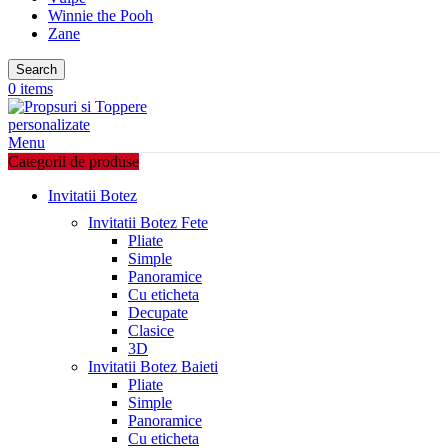
Winnie the Pooh
Zane
Search
0
items
Menu
Categorii de produse
Invitatii Botez
Invitatii Botez Fete
Pliate
Simple
Panoramice
Cu eticheta
Decupate
Clasice
3D
Invitatii Botez Baieti
Pliate
Simple
Panoramice
Cu eticheta