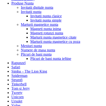
Produse Nunta
Invitatii digitale nunta
Invitatii nunta
Invitatii nunta clasice
Invitatii nunta simple
Marturii magnetice nunta
Magneti nunta inima
Magneti rotunzi nunta
Marturii nunta magnetice citate
Marturii nunta magnetice cu poza
Meniuri nunta
Numere de masa nunta
Plicuri de bani nunta
Plicuri de bani nunta ieftine
Rapunzel
Safari
Simba – The Lion King
Spiderman
Strumfi
Tinkerbell
Tom si Jerry
Tweety
Unicorn
Ursulet
Vulpe