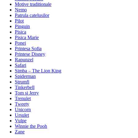
Motive traditionale
Nemo
Patrula catelusilor
Pilot
Pinguin
Pisica
Pisica Marie
Ponei
Printesa Sofia
Printese Disney
Rapunzel
Safari
Simba – The Lion King
Spiderman
Strumfi
Tinkerbell
Tom si Jerry
Trenulet
Tweety
Unicorn
Ursulet
Vulpe
Winnie the Pooh
Zane