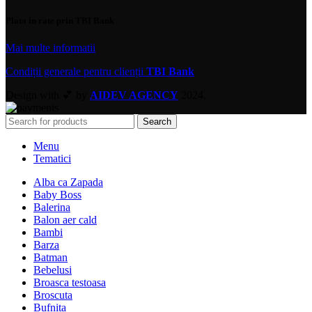
Plata in rate prin TBI Bank
Mai multe informatii
Condiții generale pentru clienții
TBI Bank
Design with 💕 by
AIDEV AGENCY
2024.
Search
Menu
Tematici
Alba ca Zapada
Baby Boss
Balerina
Balon aer cald
Bambi
Barza
Batman
Bebelusi
Broasca testoasa
Broscuta
Bufnita