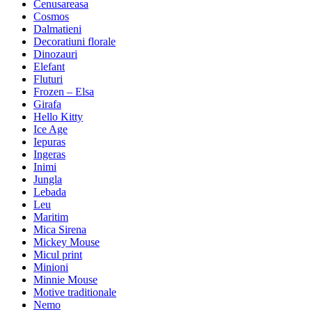
Cenusareasa
Cosmos
Dalmatieni
Decoratiuni florale
Dinozauri
Elefant
Fluturi
Frozen – Elsa
Girafa
Hello Kitty
Ice Age
Iepuras
Ingeras
Inimi
Jungla
Lebada
Leu
Maritim
Mica Sirena
Mickey Mouse
Micul print
Minioni
Minnie Mouse
Motive traditionale
Nemo