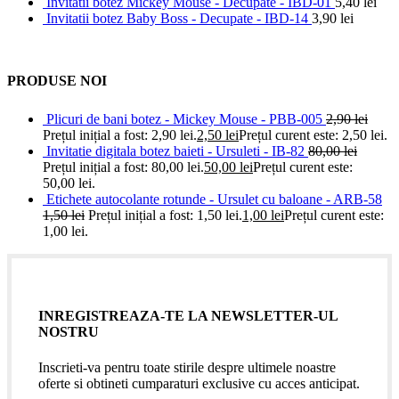
Invitatii botez Mickey Mouse - Decupate - IBD-01
5,40
lei
Invitatii botez Baby Boss - Decupate - IBD-14
3,90
lei
PRODUSE NOI
Plicuri de bani botez - Mickey Mouse - PBB-005
2,90
lei
Prețul inițial a fost: 2,90 lei.
2,50
lei
Prețul curent este: 2,50 lei.
Invitatie digitala botez baieti - Ursuleti - IB-82
80,00
lei
Prețul inițial a fost: 80,00 lei.
50,00
lei
Prețul curent este:
50,00 lei.
Etichete autocolante rotunde - Ursulet cu baloane - ARB-58
1,50
lei
Prețul inițial a fost: 1,50 lei.
1,00
lei
Prețul curent este:
1,00 lei.
INREGISTREAZA-TE LA NEWSLETTER-UL
NOSTRU
Inscrieti-va pentru toate stirile despre ultimele noastre
oferte si obtineti cumparaturi exclusive cu acces anticipat.