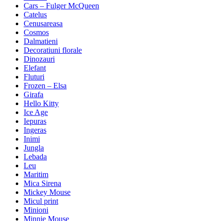
Cars – Fulger McQueen
Catelus
Cenusareasa
Cosmos
Dalmatieni
Decoratiuni florale
Dinozauri
Elefant
Fluturi
Frozen – Elsa
Girafa
Hello Kitty
Ice Age
Iepuras
Ingeras
Inimi
Jungla
Lebada
Leu
Maritim
Mica Sirena
Mickey Mouse
Micul print
Minioni
Minnie Mouse