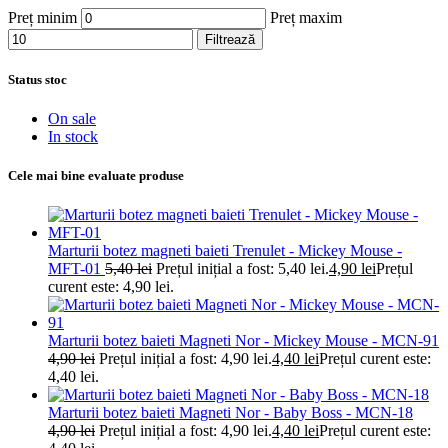
Preț minim
Preț maxim
Filtrează
Status stoc
On sale
In stock
Cele mai bine evaluate produse
Marturii botez magneti baieti Trenulet - Mickey Mouse -
MFT-01
5,40
lei
Prețul inițial a fost: 5,40 lei.
4,90
lei
Prețul
curent este: 4,90 lei.
Marturii botez baieti Magneti Nor - Mickey Mouse - MCN-91
4,90
lei
Prețul inițial a fost: 4,90 lei.
4,40
lei
Prețul curent este:
4,40 lei.
Marturii botez baieti Magneti Nor - Baby Boss - MCN-18
4,90
lei
Prețul inițial a fost: 4,90 lei.
4,40
lei
Prețul curent este: