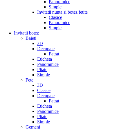
Panoramice
Simple
Invitatii nunta si botez fetite
Clasice
Panoramice
Simple
Invitatii botez
Baieti
3D
Decupate
Patrat
Eticheta
Panoramice
Pliate
Simple
Fete
3D
Clasice
Decupate
Patrat
Eticheta
Panoramice
Pliate
Simple
Gemeni