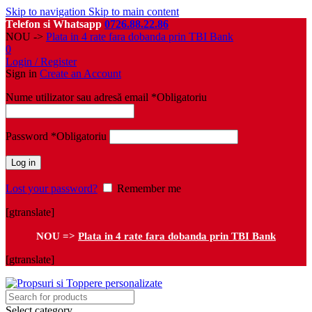
Skip to navigation
Skip to main content
Telefon si Whatsapp
0726.88.22.86
NOU ->
Plata in 4 rate fara dobanda prin TBI Bank
0
Login / Register
Sign in
Create an Account
Nume utilizator sau adresă email
*
Obligatoriu
Password
*
Obligatoriu
Log in
Lost your password?
Remember me
[gtranslate]
NOU =>
Plata in 4 rate fara dobanda prin TBI Bank
[gtranslate]
Select category