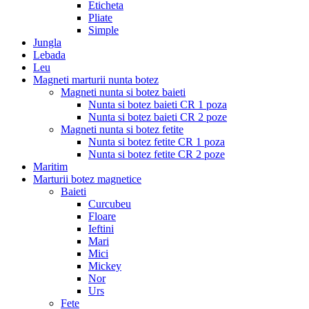
Eticheta
Pliate
Simple
Jungla
Lebada
Leu
Magneti marturii nunta botez
Magneti nunta si botez baieti
Nunta si botez baieti CR 1 poza
Nunta si botez baieti CR 2 poze
Magneti nunta si botez fetite
Nunta si botez fetite CR 1 poza
Nunta si botez fetite CR 2 poze
Maritim
Marturii botez magnetice
Baieti
Curcubeu
Floare
Ieftini
Mari
Mici
Mickey
Nor
Urs
Fete