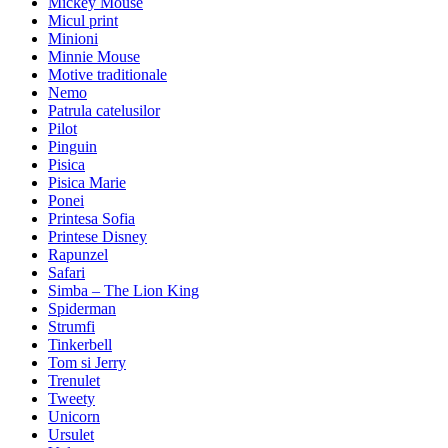
Mickey Mouse
Micul print
Minioni
Minnie Mouse
Motive traditionale
Nemo
Patrula catelusilor
Pilot
Pinguin
Pisica
Pisica Marie
Ponei
Printesa Sofia
Printese Disney
Rapunzel
Safari
Simba – The Lion King
Spiderman
Strumfi
Tinkerbell
Tom si Jerry
Trenulet
Tweety
Unicorn
Ursulet