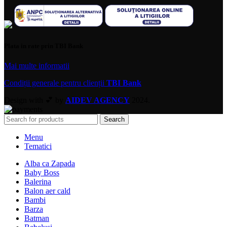
Plata in rate prin TBI Bank
Mai multe informatii
Condiții generale pentru clienții
TBI Bank
Design with 💕 by
AIDEV AGENCY
2024.
Search
Menu
Tematici
Alba ca Zapada
Baby Boss
Balerina
Balon aer cald
Bambi
Barza
Batman