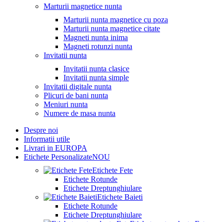
Marturii magnetice nunta
Marturii nunta magnetice cu poza
Marturii nunta magnetice citate
Magneti nunta inima
Magneti rotunzi nunta
Invitatii nunta
Invitatii nunta clasice
Invitatii nunta simple
Invitatii digitale nunta
Plicuri de bani nunta
Meniuri nunta
Numere de masa nunta
Despre noi
Informatii utile
Livrari in EUROPA
Etichete Personalizate
NOU
Etichete Fete
Etichete Rotunde
Etichete Dreptunghiulare
Etichete Baieti
Etichete Rotunde
Etichete Dreptunghiulare