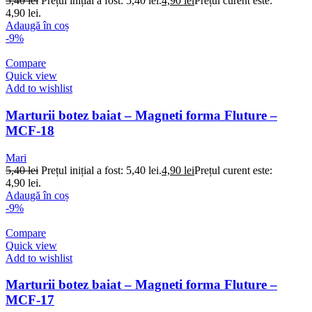
5,40
lei
Prețul inițial a fost: 5,40 lei.
4,90
lei
Prețul curent este:
4,90 lei.
Adaugă în coș
-9%
Compare
Quick view
Add to wishlist
Marturii botez baiat – Magneti forma Fluture –
MCF-18
Mari
5,40
lei
Prețul inițial a fost: 5,40 lei.
4,90
lei
Prețul curent este:
4,90 lei.
Adaugă în coș
-9%
Compare
Quick view
Add to wishlist
Marturii botez baiat – Magneti forma Fluture –
MCF-17