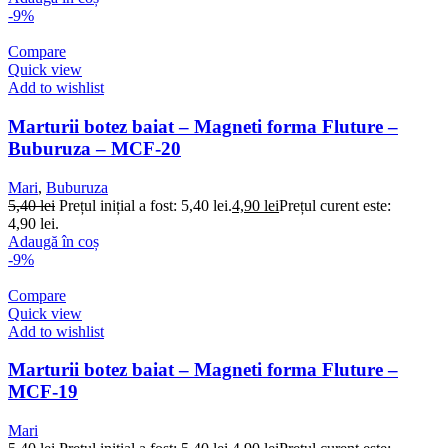
-9%
Compare
Quick view
Add to wishlist
Marturii botez baiat – Magneti forma Fluture –
Buburuza – MCF-20
Mari
,
Buburuza
5,40
lei
Prețul inițial a fost: 5,40 lei.
4,90
lei
Prețul curent este:
4,90 lei.
Adaugă în coș
-9%
Compare
Quick view
Add to wishlist
Marturii botez baiat – Magneti forma Fluture –
MCF-19
Mari