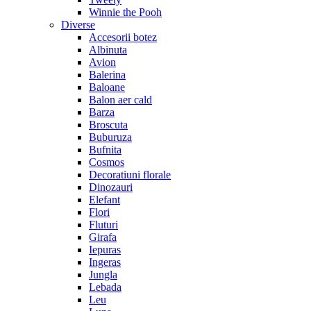
Winnie the Pooh
Diverse
Accesorii botez
Albinuta
Avion
Balerina
Baloane
Balon aer cald
Barza
Broscuta
Buburuza
Bufnita
Cosmos
Decoratiuni florale
Dinozauri
Elefant
Flori
Fluturi
Girafa
Iepuras
Ingeras
Jungla
Lebada
Leu