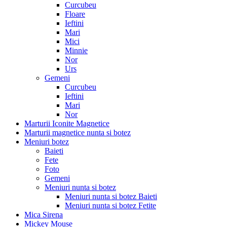
Curcubeu
Floare
Ieftini
Mari
Mici
Minnie
Nor
Urs
Gemeni
Curcubeu
Ieftini
Mari
Nor
Marturii Iconite Magnetice
Marturii magnetice nunta si botez
Meniuri botez
Baieti
Fete
Foto
Gemeni
Meniuri nunta si botez
Meniuri nunta si botez Baieti
Meniuri nunta si botez Fetite
Mica Sirena
Mickey Mouse