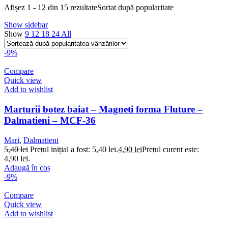
Afișez 1 - 12 din 15 rezultate
Sortat după popularitate
Show sidebar
Show
9
12
18
24
All
-9%
Compare
Quick view
Add to wishlist
Marturii botez baiat – Magneti forma Fluture –
Dalmatieni – MCF-36
Mari
,
Dalmatieni
5,40
lei
Prețul inițial a fost: 5,40 lei.
4,90
lei
Prețul curent este:
4,90 lei.
Adaugă în coș
-9%
Compare
Quick view
Add to wishlist