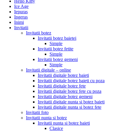
Hello Kitty
Ice Age
Iepuras
Ingeras
Inimi
Invitatii
Invitatii botez
Invitatii botez baietei
Simple
Invitatii botez fetite
Simple
Invitatii botez gemeni
Simple
Invitatii digitale – online
Invitatii digitale botez baieti
Invitatii digitale botez baieti cu poza
Invitatii digitale botez fete
Invitatii digitale botez fete cu poza
Invitatii digitale botez gemeni
Invitatii digitale nunta si botez baieti
Invitatii digitale nunta si botez fete
Invitatii foto
Invitatii nunta si botez
Invitatii nunta si botez baieti
Clasice