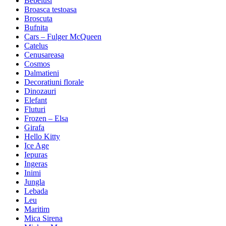
Bebelusi
Broasca testoasa
Broscuta
Bufnita
Cars – Fulger McQueen
Catelus
Cenusareasa
Cosmos
Dalmatieni
Decoratiuni florale
Dinozauri
Elefant
Fluturi
Frozen – Elsa
Girafa
Hello Kitty
Ice Age
Iepuras
Ingeras
Inimi
Jungla
Lebada
Leu
Maritim
Mica Sirena