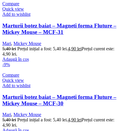
Compare
Quick view
Add to wishlist
Marturii botez baiat – Magneti forma Fluture –
Mickey Mouse – MCF-31
Mari
,
Mickey Mouse
5,40
lei
Prețul inițial a fost: 5,40 lei.
4,90
lei
Prețul curent este:
4,90 lei.
Adaugă în coș
-9%
Compare
Quick view
Add to wishlist
Marturii botez baiat – Magneti forma Fluture –
Mickey Mouse – MCF-30
Mari
,
Mickey Mouse
5,40
lei
Prețul inițial a fost: 5,40 lei.
4,90
lei
Prețul curent este:
4,90 lei.
Adaugă în coș