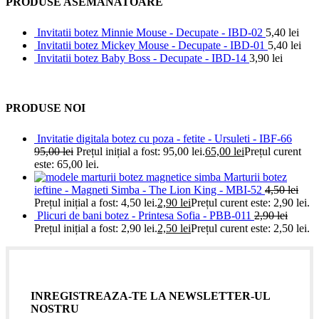
PRODUSE ASEMANATOARE
Invitatii botez Minnie Mouse - Decupate - IBD-02
5,40
lei
Invitatii botez Mickey Mouse - Decupate - IBD-01
5,40
lei
Invitatii botez Baby Boss - Decupate - IBD-14
3,90
lei
PRODUSE NOI
Invitatie digitala botez cu poza - fetite - Ursuleti - IBF-66
95,00
lei
Prețul inițial a fost: 95,00 lei.
65,00
lei
Prețul curent
este: 65,00 lei.
Marturii botez
ieftine - Magneti Simba - The Lion King - MBI-52
4,50
lei
Prețul inițial a fost: 4,50 lei.
2,90
lei
Prețul curent este: 2,90 lei.
Plicuri de bani botez - Printesa Sofia - PBB-011
2,90
lei
Prețul inițial a fost: 2,90 lei.
2,50
lei
Prețul curent este: 2,50 lei.
INREGISTREAZA-TE LA NEWSLETTER-UL
NOSTRU