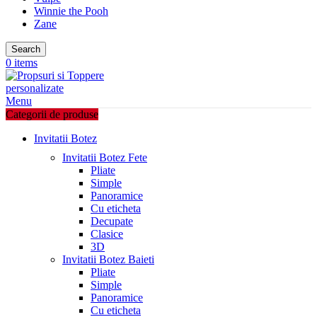
Winnie the Pooh
Zane
Search
0
items
Menu
Categorii de produse
Invitatii Botez
Invitatii Botez Fete
Pliate
Simple
Panoramice
Cu eticheta
Decupate
Clasice
3D
Invitatii Botez Baieti
Pliate
Simple
Panoramice
Cu eticheta