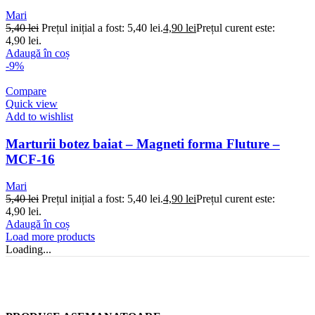
Mari
5,40
lei
Prețul inițial a fost: 5,40 lei.
4,90
lei
Prețul curent este:
4,90 lei.
Adaugă în coș
-9%
Compare
Quick view
Add to wishlist
Marturii botez baiat – Magneti forma Fluture –
MCF-16
Mari
5,40
lei
Prețul inițial a fost: 5,40 lei.
4,90
lei
Prețul curent este:
4,90 lei.
Adaugă în coș
Load more products
Loading...