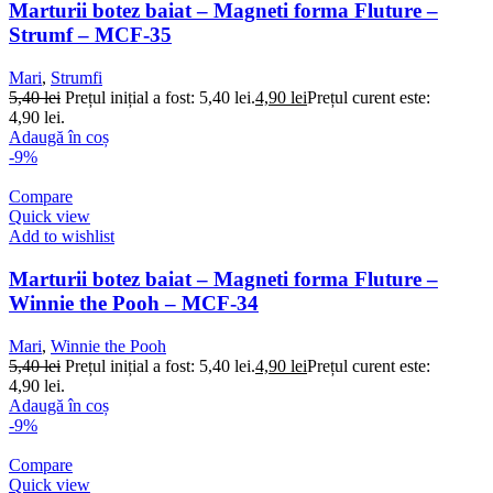
Marturii botez baiat – Magneti forma Fluture –
Strumf – MCF-35
Mari
,
Strumfi
5,40
lei
Prețul inițial a fost: 5,40 lei.
4,90
lei
Prețul curent este:
4,90 lei.
Adaugă în coș
-9%
Compare
Quick view
Add to wishlist
Marturii botez baiat – Magneti forma Fluture –
Winnie the Pooh – MCF-34
Mari
,
Winnie the Pooh
5,40
lei
Prețul inițial a fost: 5,40 lei.
4,90
lei
Prețul curent este:
4,90 lei.
Adaugă în coș
-9%
Compare
Quick view