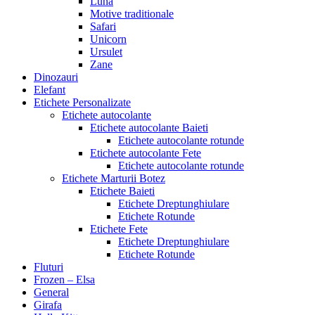
Luna
Motive traditionale
Safari
Unicorn
Ursulet
Zane
Dinozauri
Elefant
Etichete Personalizate
Etichete autocolante
Etichete autocolante Baieti
Etichete autocolante rotunde
Etichete autocolante Fete
Etichete autocolante rotunde
Etichete Marturii Botez
Etichete Baieti
Etichete Dreptunghiulare
Etichete Rotunde
Etichete Fete
Etichete Dreptunghiulare
Etichete Rotunde
Fluturi
Frozen – Elsa
General
Girafa