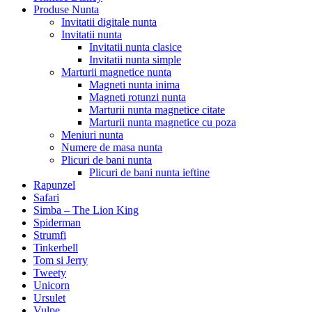
Produse Nunta
Invitatii digitale nunta
Invitatii nunta
Invitatii nunta clasice
Invitatii nunta simple
Marturii magnetice nunta
Magneti nunta inima
Magneti rotunzi nunta
Marturii nunta magnetice citate
Marturii nunta magnetice cu poza
Meniuri nunta
Numere de masa nunta
Plicuri de bani nunta
Plicuri de bani nunta ieftine
Rapunzel
Safari
Simba – The Lion King
Spiderman
Strumfi
Tinkerbell
Tom si Jerry
Tweety
Unicorn
Ursulet
Vulpe