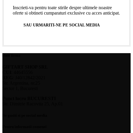
Inscrieti-va pentru toate stirile despre ultimele noastre
oferte si obtineti cumparaturi exclusive cu acces anticipat.
SAU URMARITI-NE PE SOCIAL MEDIA
Date firma
GIFTART SHOP SRL
CUI
: 44645556
REG
: J40/12842/2021
Str. Argentina, nr.25
Sector 1, Bucuresti
Punct lucru BUCURESTI
Str. Dimitrie Racovita 25, Ap.01
Ne gasiti si pe social media
Pentru informatii comenzi