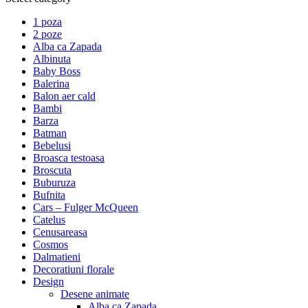
1 poza
2 poze
Alba ca Zapada
Albinuta
Baby Boss
Balerina
Balon aer cald
Bambi
Barza
Batman
Bebelusi
Broasca testoasa
Broscuta
Buburuza
Bufnita
Cars – Fulger McQueen
Catelus
Cenusareasa
Cosmos
Dalmatieni
Decoratiuni florale
Design
Desene animate
Alba ca Zapada