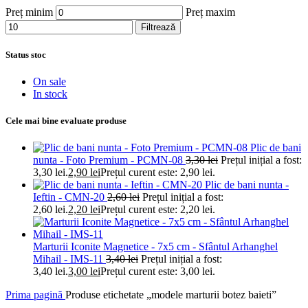
Preț minim
Preț maxim
Filtrează
Status stoc
On sale
In stock
Cele mai bine evaluate produse
Plic de bani
nunta - Foto Premium - PCMN-08
3,30
lei
Prețul inițial a fost:
3,30 lei.
2,90
lei
Prețul curent este: 2,90 lei.
Plic de bani nunta -
Ieftin - CMN-20
2,60
lei
Prețul inițial a fost:
2,60 lei.
2,20
lei
Prețul curent este: 2,20 lei.
Marturii Iconite Magnetice - 7x5 cm - Sfântul Arhanghel
Mihail - IMS-11
3,40
lei
Prețul inițial a fost:
3,40 lei.
3,00
lei
Prețul curent este: 3,00 lei.
Prima pagină
Produse etichetate „modele marturii botez baieti”