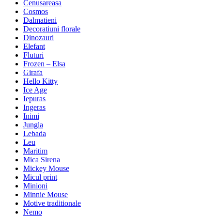
Cenusareasa
Cosmos
Dalmatieni
Decoratiuni florale
Dinozauri
Elefant
Fluturi
Frozen – Elsa
Girafa
Hello Kitty
Ice Age
Iepuras
Ingeras
Inimi
Jungla
Lebada
Leu
Maritim
Mica Sirena
Mickey Mouse
Micul print
Minioni
Minnie Mouse
Motive traditionale
Nemo