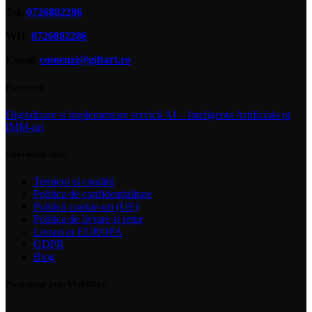
Tel:
0726882286
WH:
0726882286
Email:
comenzi@giftart.ro
Parteneri
Digitalizare si implementare servicii AI – Inteligenta Artificiala pt
IMM-uri
Informatii utile
Termeni si conditii
Politica de confidentialitate
Politică cookie-uri (UE)
Politica de livrare si retur
Livrari in EUROPA
GDPR
Blog
Plati sigur prin MobilPay