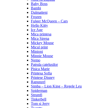
Baby Boss
Bambi
Dalmatieni
Frozen
Fulger McQueen – Cars
Hello Kitty
Ice Age
Mica printesa
Mica Sirena
Mickey Mouse
Micul print
Minioni
Minnie Mouse
Nemo
Patrula catelusilor
Pisica Marie
Printesa Sofia
Printese Disney
Rapunzel
Simba – Lion King – Regele Leu
Spiderman
Strumfi
Tinkerbell
Tom si Jerry
Tweety