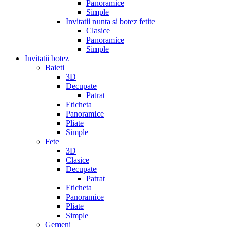
Panoramice
Simple
Invitatii nunta si botez fetite
Clasice
Panoramice
Simple
Invitatii botez
Baieti
3D
Decupate
Patrat
Eticheta
Panoramice
Pliate
Simple
Fete
3D
Clasice
Decupate
Patrat
Eticheta
Panoramice
Pliate
Simple
Gemeni