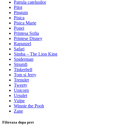
Patrula catelusilor
Pilot
Pinguin
Pisica
Pisica Marie
Ponei
Printesa Sofia
Printese Disney
Rapunzel
Safari
Simba – The Lion King
Spiderman
Strumfi
Tinkerbell
Tom si Jerry
Trenulet
Tweety
Unicorn
Ursulet
Vulpe
Winnie the Pooh
Zane
Filtreaza dupa pret