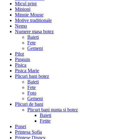
Micul print
Minioni
Minnie Mouse
Motive traditionale
Nemo
Numere masa botez
Baieti
Fete
Gemeni
Pilot
Pinguin
Pisica
Pisica Marie
Plicuri bani botez
Baieti
Fete
Foto
Gemeni
Plicuri de bani
Plicuri bani nunta si botez
Baieti
Fetite
Ponei
Printesa Sofia
Printese Disney