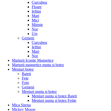
Curcubeu
Floare
Ieftini
Mari
Mici
Minnie
Nor
Urs
Gemeni
Curcubeu
Ieftini
Mari
Nor
Marturii Iconite Magnetice
Marturii magnetice nunta si botez
Meniuri botez
Baieti
Fete
Foto
Gemeni
Meniuri nunta si botez
Meniuri nunta si botez Baieti
Meniuri nunta si botez Fetite
Mica Sirena
Mickey Mouse