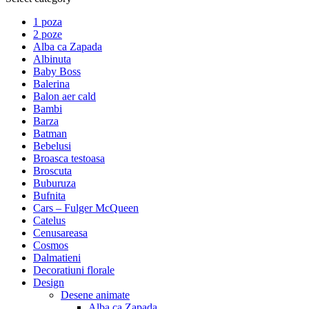
1 poza
2 poze
Alba ca Zapada
Albinuta
Baby Boss
Balerina
Balon aer cald
Bambi
Barza
Batman
Bebelusi
Broasca testoasa
Broscuta
Buburuza
Bufnita
Cars – Fulger McQueen
Catelus
Cenusareasa
Cosmos
Dalmatieni
Decoratiuni florale
Design
Desene animate
Alba ca Zapada