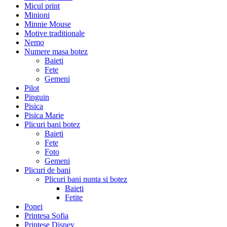
Micul print
Minioni
Minnie Mouse
Motive traditionale
Nemo
Numere masa botez
Baieti
Fete
Gemeni
Pilot
Pinguin
Pisica
Pisica Marie
Plicuri bani botez
Baieti
Fete
Foto
Gemeni
Plicuri de bani
Plicuri bani nunta si botez
Baieti
Fetite
Ponei
Printesa Sofia
Printese Disney