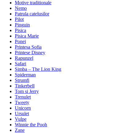
Motive traditionale
Nemo
Patrula catelusilor
Pilot
Pinguin
Pisica
Pisica Marie
Ponei
Printesa Sofia
Printese Disney
Rapunzel
Safari
Simba – The Lion King
Spiderman
Strumfi
Tinkerbell
Tom si Jerry
Trenulet
Tweety
Unicorn
Ursulet
Vulpe
Winnie the Pooh
Zane