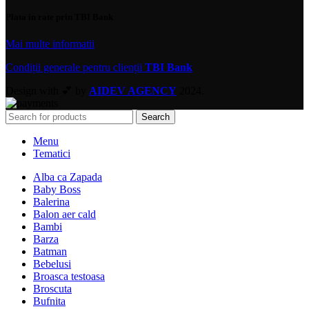
Plata in rate prin TBI Bank
Mai multe informatii
Condiții generale pentru clienții
TBI Bank
Design with 💕 by
AIDEV AGENCY
2024.
Search
Menu
Tematici
Alba ca Zapada
Baby Boss
Balerina
Balon aer cald
Bambi
Barza
Batman
Bebelusi
Broasca testoasa
Broscuta
Bufnita