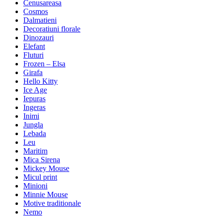
Cenusareasa
Cosmos
Dalmatieni
Decoratiuni florale
Dinozauri
Elefant
Fluturi
Frozen – Elsa
Girafa
Hello Kitty
Ice Age
Iepuras
Ingeras
Inimi
Jungla
Lebada
Leu
Maritim
Mica Sirena
Mickey Mouse
Micul print
Minioni
Minnie Mouse
Motive traditionale
Nemo