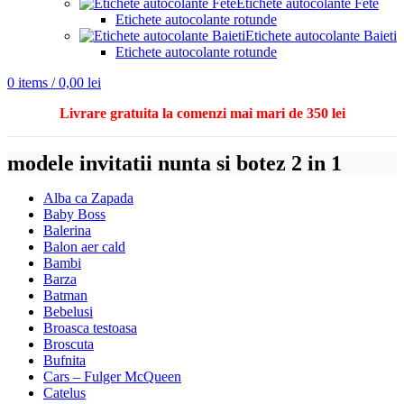
Etichete autocolante Fete
Etichete autocolante rotunde
Etichete autocolante Baieti
Etichete autocolante rotunde
0
items
/
0,00
lei
Livrare gratuita la comenzi mai mari de 350 lei
modele invitatii nunta si botez 2 in 1
Alba ca Zapada
Baby Boss
Balerina
Balon aer cald
Bambi
Barza
Batman
Bebelusi
Broasca testoasa
Broscuta
Bufnita
Cars – Fulger McQueen
Catelus