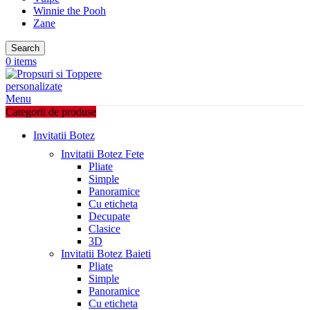
Winnie the Pooh
Zane
Search
0
items
Menu
Categorii de produse
Invitatii Botez
Invitatii Botez Fete
Pliate
Simple
Panoramice
Cu eticheta
Decupate
Clasice
3D
Invitatii Botez Baieti
Pliate
Simple
Panoramice
Cu eticheta