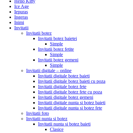
Hello Kitty
Ice Age
Iepuras
Ingeras
Inimi
Invitatii
Invitatii botez
Invitatii botez baietei
Simple
Invitatii botez fetite
Simple
Invitatii botez gemeni
Simple
Invitatii digitale – online
Invitatii digitale botez baieti
Invitatii digitale botez baieti cu poza
Invitatii digitale botez fete
Invitatii digitale botez fete cu poza
Invitatii digitale botez gemeni
Invitatii digitale nunta si botez baieti
Invitatii digitale nunta si botez fete
Invitatii foto
Invitatii nunta si botez
Invitatii nunta si botez baieti
Clasice