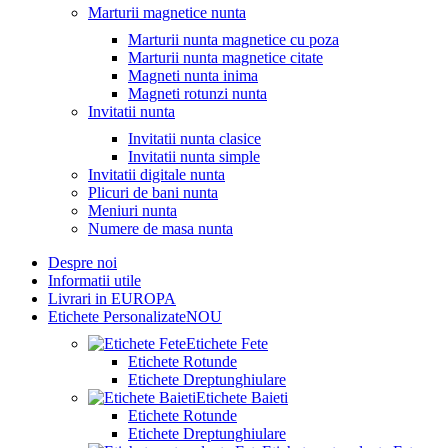
Marturii magnetice nunta
Marturii nunta magnetice cu poza
Marturii nunta magnetice citate
Magneti nunta inima
Magneti rotunzi nunta
Invitatii nunta
Invitatii nunta clasice
Invitatii nunta simple
Invitatii digitale nunta
Plicuri de bani nunta
Meniuri nunta
Numere de masa nunta
Despre noi
Informatii utile
Livrari in EUROPA
Etichete Personalizate
NOU
Etichete Fete
Etichete Rotunde
Etichete Dreptunghiulare
Etichete Baieti
Etichete Rotunde
Etichete Dreptunghiulare