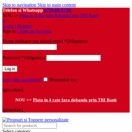
Skip to navigation
Skip to main content
Telefon si Whatsapp
0726.88.22.86
NOU ->
Plata in 4 rate fara dobanda prin TBI Bank
0
Login / Register
Sign in
Create an Account
Nume utilizator sau adresă email
*
Obligatoriu
Password
*
Obligatoriu
Log in
Lost your password?
Remember me
[gtranslate]
NOU =>
Plata in 4 rate fara dobanda prin TBI Bank
[gtranslate]
Select category