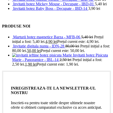
Invitatii botez Mickey Mouse - Decupate - IBD-01
5,40
lei
Invitatii botez Baby Boss - Decupate - IBD-14
3,90
lei
PRODUSE NOI
Marturii botez magnetice Barza - MFB-06
5,40
lei
Prețul
inițial a fost: 5,40 lei.
4,90
lei
Prețul curent este: 4,90 lei.
Invitatie digitala nunta - IDN-28
80,00
lei
Prețul inițial a fost:
80,00 lei.
50,00
lei
Prețul curent este: 50,00 lei.
Invitatii botez Pisicuta
Marie - Panoramice - IBL-14
2,50
lei
Prețul inițial a fost:
2,50 lei.
1,90
lei
Prețul curent este: 1,90 lei.
INREGISTREAZA-TE LA NEWSLETTER-UL
NOSTRU
Inscrieti-va pentru toate stirile despre ultimele noastre
oferte si obtineti cumparaturi exclusive cu acces anticipat.