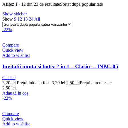
Afișez 1 - 12 din 23 de rezultate
Sortat după popularitate
Show sidebar
Show
9
12
18
24
All
-22%
Compare
Quick view
Add to wishlist
Invitatii nunta si botez 2 in 1 – Clasice – INBC-05
Clasice
3,20
lei
Prețul inițial a fost: 3,20 lei.
2,50
lei
Prețul curent este:
2,50 lei.
Adaugă în coș
-22%
Compare
Quick view
Add to wishlist