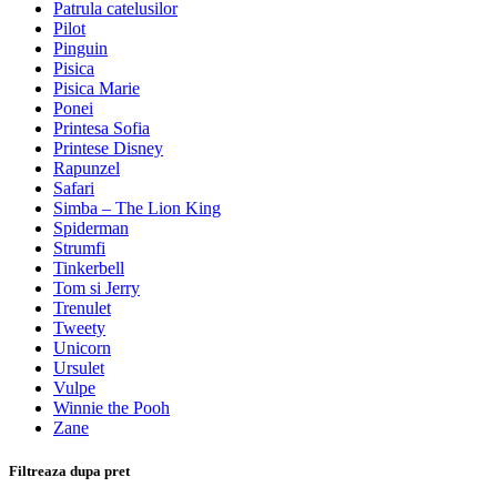
Patrula catelusilor
Pilot
Pinguin
Pisica
Pisica Marie
Ponei
Printesa Sofia
Printese Disney
Rapunzel
Safari
Simba – The Lion King
Spiderman
Strumfi
Tinkerbell
Tom si Jerry
Trenulet
Tweety
Unicorn
Ursulet
Vulpe
Winnie the Pooh
Zane
Filtreaza dupa pret