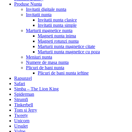
Produse Nunta
Invitatii digitale nunta
Invitatii nunta
Invitatii nunta clasice
Invitatii nunta simple
Marturii magnetice nunta
Magneti nunta inima
Magneti rotunzi nunta
Marturii nunta magnetice citate
Marturii nunta magnetice cu poza
Meniuri nunta
Numere de masa nunta
Plicuri de bani nunta
Plicuri de bani nunta ieftine
Rapunzel
Safari
Simba – The Lion King
Spiderman
Strumfi
Tinkerbell
Tom si Jerry
Tweety
Unicorn
Ursulet
Vulpe