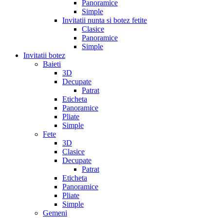
Panoramice
Simple
Invitatii nunta si botez fetite
Clasice
Panoramice
Simple
Invitatii botez
Baieti
3D
Decupate
Patrat
Eticheta
Panoramice
Pliate
Simple
Fete
3D
Clasice
Decupate
Patrat
Eticheta
Panoramice
Pliate
Simple
Gemeni