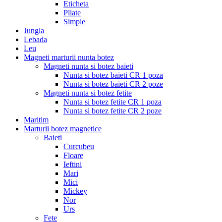
Eticheta
Pliate
Simple
Jungla
Lebada
Leu
Magneti marturii nunta botez
Magneti nunta si botez baieti
Nunta si botez baieti CR 1 poza
Nunta si botez baieti CR 2 poze
Magneti nunta si botez fetite
Nunta si botez fetite CR 1 poza
Nunta si botez fetite CR 2 poze
Maritim
Marturii botez magnetice
Baieti
Curcubeu
Floare
Ieftini
Mari
Mici
Mickey
Nor
Urs
Fete