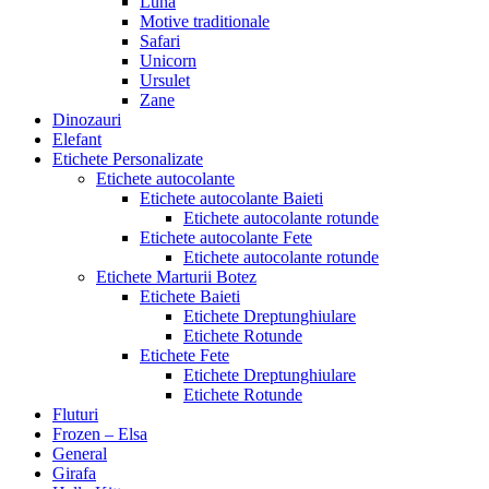
Luna
Motive traditionale
Safari
Unicorn
Ursulet
Zane
Dinozauri
Elefant
Etichete Personalizate
Etichete autocolante
Etichete autocolante Baieti
Etichete autocolante rotunde
Etichete autocolante Fete
Etichete autocolante rotunde
Etichete Marturii Botez
Etichete Baieti
Etichete Dreptunghiulare
Etichete Rotunde
Etichete Fete
Etichete Dreptunghiulare
Etichete Rotunde
Fluturi
Frozen – Elsa
General
Girafa