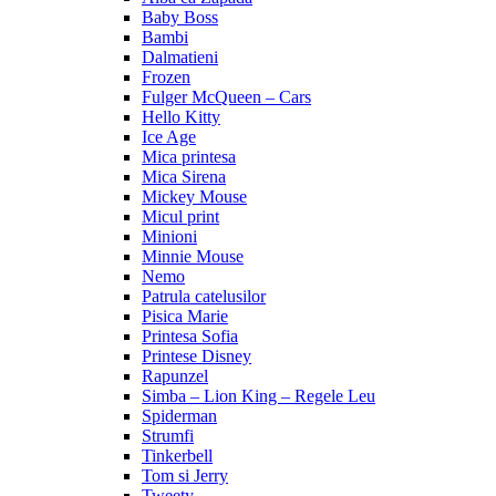
Baby Boss
Bambi
Dalmatieni
Frozen
Fulger McQueen – Cars
Hello Kitty
Ice Age
Mica printesa
Mica Sirena
Mickey Mouse
Micul print
Minioni
Minnie Mouse
Nemo
Patrula catelusilor
Pisica Marie
Printesa Sofia
Printese Disney
Rapunzel
Simba – Lion King – Regele Leu
Spiderman
Strumfi
Tinkerbell
Tom si Jerry
Tweety