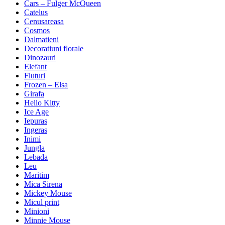
Cars – Fulger McQueen
Catelus
Cenusareasa
Cosmos
Dalmatieni
Decoratiuni florale
Dinozauri
Elefant
Fluturi
Frozen – Elsa
Girafa
Hello Kitty
Ice Age
Iepuras
Ingeras
Inimi
Jungla
Lebada
Leu
Maritim
Mica Sirena
Mickey Mouse
Micul print
Minioni
Minnie Mouse