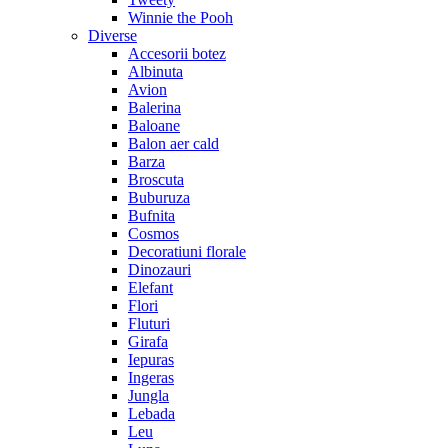
Winnie the Pooh
Diverse
Accesorii botez
Albinuta
Avion
Balerina
Baloane
Balon aer cald
Barza
Broscuta
Buburuza
Bufnita
Cosmos
Decoratiuni florale
Dinozauri
Elefant
Flori
Fluturi
Girafa
Iepuras
Ingeras
Jungla
Lebada
Leu