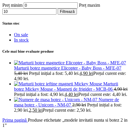
Preț minim
Preț maxim
Filtrează
Status stoc
On sale
In stock
Cele mai bine evaluate produse
Marturii botez magnetice Elicopter - Baby Boss - MFE-07
5,40
lei
Prețul inițial a fost: 5,40 lei.
4,90
lei
Prețul curent este:
4,90 lei.
Marturii
botez Mickey Mouse - Magneti de frigider - MCB-06
4,90
lei
Prețul inițial a fost: 4,90 lei.
4,40
lei
Prețul curent este: 4,40 lei.
Numere de
masa botez - Unicorn - NM-07
2,90
lei
Prețul inițial a fost:
2,90 lei.
2,50
lei
Prețul curent este: 2,50 lei.
Prima pagină
Produse etichetate „modele invitatii nunta si botez 2 in
1”