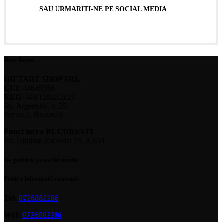
SAU URMARITI-NE PE SOCIAL MEDIA
Date firma
GIFTART SHOP SRL
CUI
: 44645556
REG
: J40/12842/2021
Str. Argentina, nr.25
Sector 1, Bucuresti
Punct lucru BUCURESTI
Str. Dimitrie Racovita 25, Ap.01
Ne gasiti si pe social media
Pentru informatii comenzi
Tel:
0726882286
WH:
0726882286