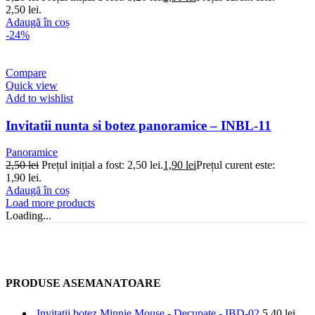
2,50 lei.
Adaugă în coș
-24%
Compare
Quick view
Add to wishlist
Invitatii nunta si botez panoramice – INBL-11
Panoramice
2,50
lei
Prețul inițial a fost: 2,50 lei.
1,90
lei
Prețul curent este:
1,90 lei.
Adaugă în coș
Load more products
Loading...
PRODUSE ASEMANATOARE
Invitatii botez Minnie Mouse - Decupate - IBD-02
5,40
lei