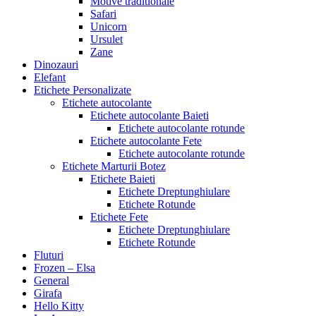
Motive traditionale
Safari
Unicorn
Ursulet
Zane
Dinozauri
Elefant
Etichete Personalizate
Etichete autocolante
Etichete autocolante Baieti
Etichete autocolante rotunde
Etichete autocolante Fete
Etichete autocolante rotunde
Etichete Marturii Botez
Etichete Baieti
Etichete Dreptunghiulare
Etichete Rotunde
Etichete Fete
Etichete Dreptunghiulare
Etichete Rotunde
Fluturi
Frozen – Elsa
General
Girafa
Hello Kitty