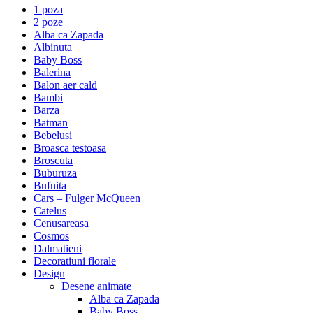
1 poza
2 poze
Alba ca Zapada
Albinuta
Baby Boss
Balerina
Balon aer cald
Bambi
Barza
Batman
Bebelusi
Broasca testoasa
Broscuta
Buburuza
Bufnita
Cars – Fulger McQueen
Catelus
Cenusareasa
Cosmos
Dalmatieni
Decoratiuni florale
Design
Desene animate
Alba ca Zapada
Baby Boss