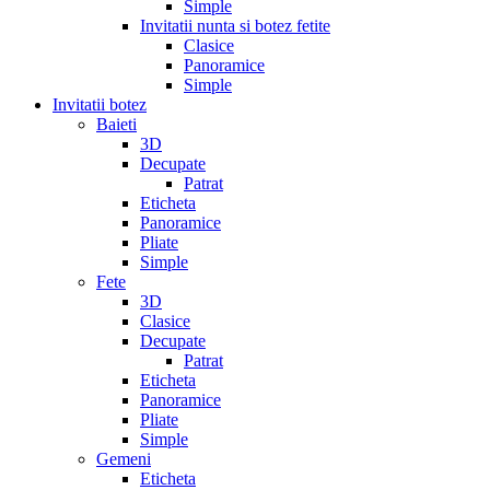
Simple
Invitatii nunta si botez fetite
Clasice
Panoramice
Simple
Invitatii botez
Baieti
3D
Decupate
Patrat
Eticheta
Panoramice
Pliate
Simple
Fete
3D
Clasice
Decupate
Patrat
Eticheta
Panoramice
Pliate
Simple
Gemeni
Eticheta