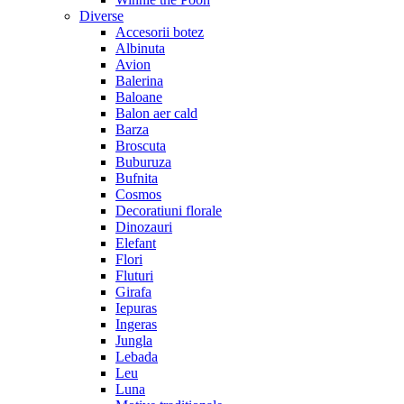
Diverse
Accesorii botez
Albinuta
Avion
Balerina
Baloane
Balon aer cald
Barza
Broscuta
Buburuza
Bufnita
Cosmos
Decoratiuni florale
Dinozauri
Elefant
Flori
Fluturi
Girafa
Iepuras
Ingeras
Jungla
Lebada
Leu
Luna