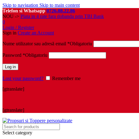
Skip to navigation
Skip to main content
Telefon si Whatsapp
0726.88.22.86
NOU ->
Plata in 4 rate fara dobanda prin TBI Bank
0
Login / Register
Sign in
Create an Account
Nume utilizator sau adresă email
*
Obligatoriu
Password
*
Obligatoriu
Log in
Lost your password?
Remember me
[gtranslate]
[gtranslate]
Select category