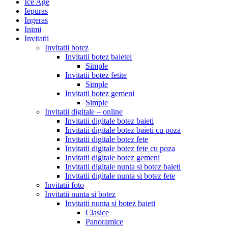
Ice Age
Iepuras
Ingeras
Inimi
Invitatii
Invitatii botez
Invitatii botez baietei
Simple
Invitatii botez fetite
Simple
Invitatii botez gemeni
Simple
Invitatii digitale – online
Invitatii digitale botez baieti
Invitatii digitale botez baieti cu poza
Invitatii digitale botez fete
Invitatii digitale botez fete cu poza
Invitatii digitale botez gemeni
Invitatii digitale nunta si botez baieti
Invitatii digitale nunta si botez fete
Invitatii foto
Invitatii nunta si botez
Invitatii nunta si botez baieti
Clasice
Panoramice