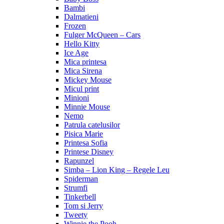
Bambi
Dalmatieni
Frozen
Fulger McQueen – Cars
Hello Kitty
Ice Age
Mica printesa
Mica Sirena
Mickey Mouse
Micul print
Minioni
Minnie Mouse
Nemo
Patrula catelusilor
Pisica Marie
Printesa Sofia
Printese Disney
Rapunzel
Simba – Lion King – Regele Leu
Spiderman
Strumfi
Tinkerbell
Tom si Jerry
Tweety
Winnie the Pooh