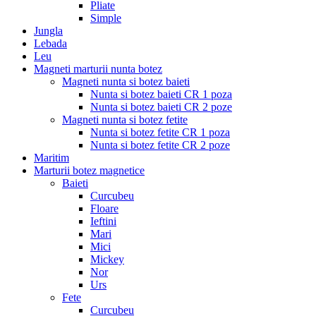
Pliate
Simple
Jungla
Lebada
Leu
Magneti marturii nunta botez
Magneti nunta si botez baieti
Nunta si botez baieti CR 1 poza
Nunta si botez baieti CR 2 poze
Magneti nunta si botez fetite
Nunta si botez fetite CR 1 poza
Nunta si botez fetite CR 2 poze
Maritim
Marturii botez magnetice
Baieti
Curcubeu
Floare
Ieftini
Mari
Mici
Mickey
Nor
Urs
Fete
Curcubeu