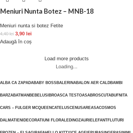
Meniuri Nunta Botez – MNB-18
Meniuri nunta si botez Fetite
3,90
lei
4,40
lei
Adaugă în coș
Load more products
Loading...
ALBA CA ZAPADA
BABY BOSS
BALERINA
BALON AER CALD
BAMBI
BARZA
BATMAN
BEBELUSI
BROASCA TESTOASA
BROSCUTA
BUFNITA
CARS – FULGER MCQUEEN
CATELUS
CENUSAREASA
COSMOS
DALMATIENI
DECORATIUNI FLORALE
DINOZAURI
ELEFANT
FLUTURI
FROZEN – ELSA
GIRAFA
HELLO KITTY
ICE AGE
IEPURAS
INGERAS
INIMI