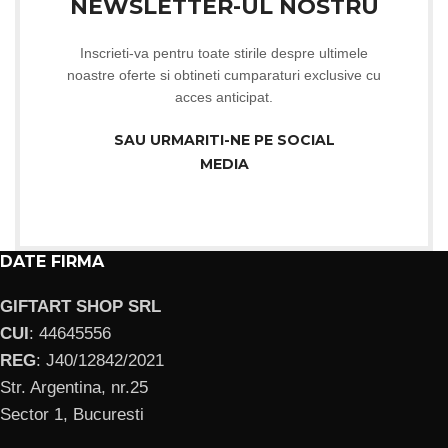
NEWSLETTER-UL NOSTRU
Inscrieti-va pentru toate stirile despre ultimele
noastre oferte si obtineti cumparaturi exclusive cu
acces anticipat.
SAU URMARITI-NE PE SOCIAL
MEDIA
DATE FIRMA
GIFTART SHOP SRL
CUI
: 44645556
REG
: J40/12842/2021
Str. Argentina, nr.25
Sector 1, Bucuresti