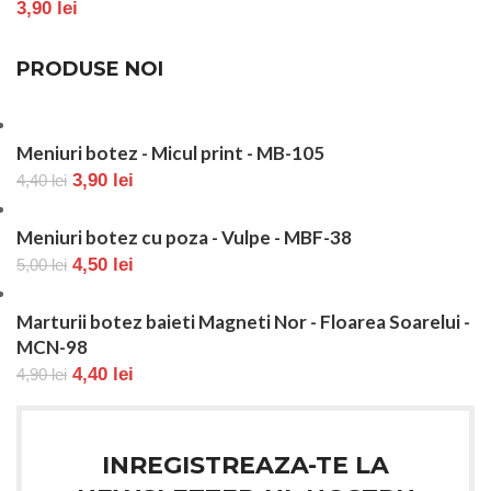
3,90
lei
PRODUSE NOI
Meniuri botez - Micul print - MB-105
3,90
lei
4,40
lei
Meniuri botez cu poza - Vulpe - MBF-38
4,50
lei
5,00
lei
Marturii botez baieti Magneti Nor - Floarea Soarelui -
MCN-98
4,40
lei
4,90
lei
INREGISTREAZA-TE LA