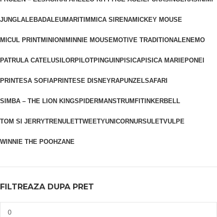
JUNGLA
LEBADA
LEU
MARITIM
MICA SIRENA
MICKEY MOUSE
MICUL PRINT
MINIONI
MINNIE MOUSE
MOTIVE TRADITIONALE
NEMO
PATRULA CATELUSILOR
PILOT
PINGUIN
PISICA
PISICA MARIE
PONEI
PRINTESA SOFIA
PRINTESE DISNEY
RAPUNZEL
SAFARI
SIMBA – THE LION KING
SPIDERMAN
STRUMFI
TINKERBELL
TOM SI JERRY
TRENULET
TWEETY
UNICORN
URSULET
VULPE
WINNIE THE POOH
ZANE
FILTREAZA DUPA PRET