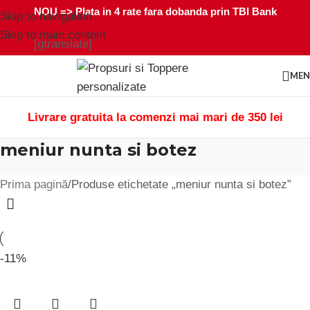
NOU =>
Plata in 4 rate fara dobanda prin TBI Bank
Skip to navigation
Skip to main content
[gtranslate]
ME
Livrare gratuita la comenzi mai mari de 350 lei
meniur nunta si botez
Prima pagină
Produse etichetate „meniur nunta si botez”
-11%