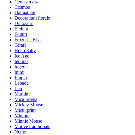
Cenusareasa
Cosmos
Dalmatieni
Decoratiuni florale
Dinozauri
Elefant
Fluturi
Frozen – Elsa
Girafa
Hello Kitty
Ice Age
Iepuras
Ingeras
Inimi
Jungla
Lebada
Leu
Maritim
Mica Sirena
Mickey Mouse
Micul print
Minioni
Minnie Mouse
Motive traditionale
Nemo