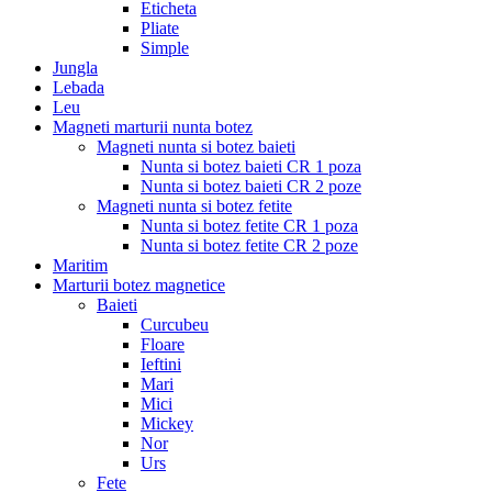
Eticheta
Pliate
Simple
Jungla
Lebada
Leu
Magneti marturii nunta botez
Magneti nunta si botez baieti
Nunta si botez baieti CR 1 poza
Nunta si botez baieti CR 2 poze
Magneti nunta si botez fetite
Nunta si botez fetite CR 1 poza
Nunta si botez fetite CR 2 poze
Maritim
Marturii botez magnetice
Baieti
Curcubeu
Floare
Ieftini
Mari
Mici
Mickey
Nor
Urs
Fete