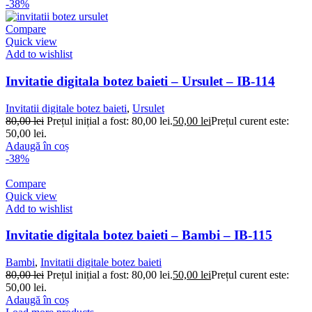
-38%
Compare
Quick view
Add to wishlist
Invitatie digitala botez baieti – Ursulet – IB-114
Invitatii digitale botez baieti
,
Ursulet
80,00
lei
Prețul inițial a fost: 80,00 lei.
50,00
lei
Prețul curent este:
50,00 lei.
Adaugă în coș
-38%
Compare
Quick view
Add to wishlist
Invitatie digitala botez baieti – Bambi – IB-115
Bambi
,
Invitatii digitale botez baieti
80,00
lei
Prețul inițial a fost: 80,00 lei.
50,00
lei
Prețul curent este:
50,00 lei.
Adaugă în coș