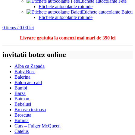
Etichete autocolante Fete
Etichete autocolante rotunde
Etichete autocolante Baieti
Etichete autocolante rotunde
0
items
/
0,00
lei
Livrare gratuita la comenzi mai mari de 350 lei
invitatii botez online
Alba ca Zapada
Baby Boss
Balerina
Balon aer cald
Bambi
Barza
Batman
Bebelusi
Broasca testoasa
Broscuta
Bufnita
Cars – Fulger McQueen
Catelus