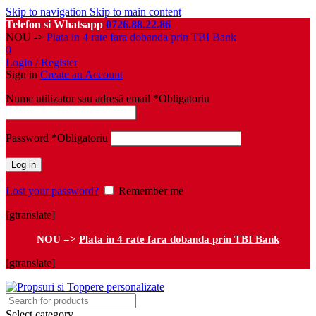
Skip to navigation
Skip to main content
Telefon si Whatsapp
0726.88.22.86
NOU ->
Plata in 4 rate fara dobanda prin TBI Bank
0
Login / Register
Sign in
Create an Account
Nume utilizator sau adresă email
*
Obligatoriu
Password
*
Obligatoriu
Log in
Lost your password?
Remember me
[gtranslate]
NOU =>
Plata in 4 rate fara dobanda prin TBI Bank
[gtranslate]
Select category