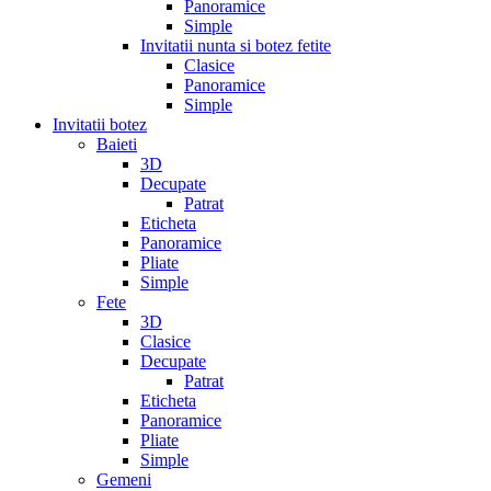
Panoramice
Simple
Invitatii nunta si botez fetite
Clasice
Panoramice
Simple
Invitatii botez
Baieti
3D
Decupate
Patrat
Eticheta
Panoramice
Pliate
Simple
Fete
3D
Clasice
Decupate
Patrat
Eticheta
Panoramice
Pliate
Simple
Gemeni