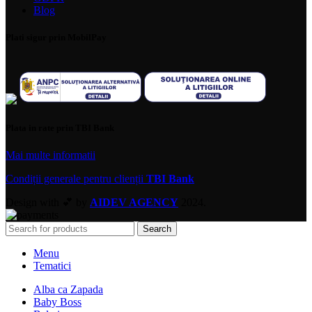
Blog
Plati sigur prin MobilPay
Plata in rate prin TBI Bank
Mai multe informatii
Condiții generale pentru clienții
TBI Bank
Design with 💕 by
AIDEV AGENCY
2024.
Search
Menu
Tematici
Alba ca Zapada
Baby Boss