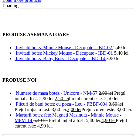
Load more products
Loading...
PRODUSE ASEMANATOARE
Invitatii botez Minnie Mouse - Decupate - IBD-02
5,40
lei
Invitatii botez Mickey Mouse - Decupate - IBD-01
5,40
lei
Invitatii botez Baby Boss - Decupate - IBD-14
3,90
lei
PRODUSE NOI
Numere de masa botez - Unicorn - NM-57
2,90
lei
Prețul
inițial a fost: 2,90 lei.
2,50
lei
Prețul curent este: 2,50 lei.
Plicuri de bani botez cu poza - Leu - PBBF-004
3,60
lei
Prețul inițial a fost: 3,60 lei.
3,00
lei
Prețul curent este: 3,00 lei.
Marturii botez fete Magneti Masinuta - Minnie Mouse -
MFM-14
5,40
lei
Prețul inițial a fost: 5,40 lei.
4,90
lei
Prețul
curent este: 4,90 lei.