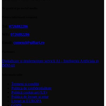
Ne gasiti si pe social media
Pentru informatii comenzi
Tel:
0726882286
WH:
0726882286
Email:
comenzi@giftart.ro
Parteneri
Digitalizare si implementare servicii AI – Inteligenta Artificiala pt
IMM-uri
Informatii utile
Termeni si conditii
Politica de confidentialitate
Politică cookie-uri (UE)
Politica de livrare si retur
Livrari in EUROPA
GDPR