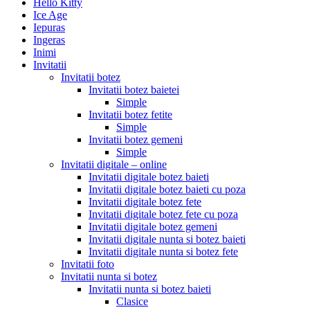
Hello Kitty
Ice Age
Iepuras
Ingeras
Inimi
Invitatii
Invitatii botez
Invitatii botez baietei
Simple
Invitatii botez fetite
Simple
Invitatii botez gemeni
Simple
Invitatii digitale – online
Invitatii digitale botez baieti
Invitatii digitale botez baieti cu poza
Invitatii digitale botez fete
Invitatii digitale botez fete cu poza
Invitatii digitale botez gemeni
Invitatii digitale nunta si botez baieti
Invitatii digitale nunta si botez fete
Invitatii foto
Invitatii nunta si botez
Invitatii nunta si botez baieti
Clasice