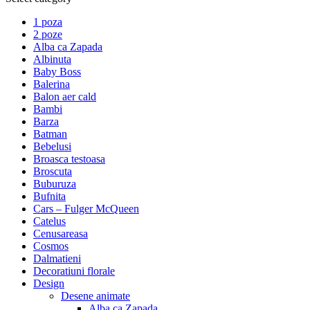
1 poza
2 poze
Alba ca Zapada
Albinuta
Baby Boss
Balerina
Balon aer cald
Bambi
Barza
Batman
Bebelusi
Broasca testoasa
Broscuta
Buburuza
Bufnita
Cars – Fulger McQueen
Catelus
Cenusareasa
Cosmos
Dalmatieni
Decoratiuni florale
Design
Desene animate
Alba ca Zapada