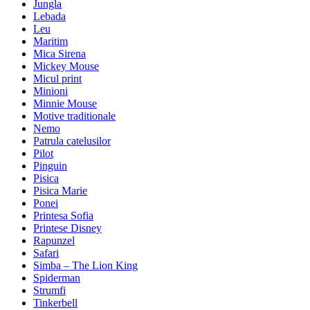
Jungla
Lebada
Leu
Maritim
Mica Sirena
Mickey Mouse
Micul print
Minioni
Minnie Mouse
Motive traditionale
Nemo
Patrula catelusilor
Pilot
Pinguin
Pisica
Pisica Marie
Ponei
Printesa Sofia
Printese Disney
Rapunzel
Safari
Simba – The Lion King
Spiderman
Strumfi
Tinkerbell