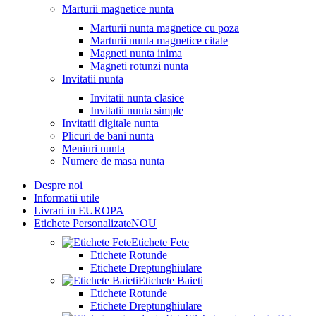
Marturii magnetice nunta
Marturii nunta magnetice cu poza
Marturii nunta magnetice citate
Magneti nunta inima
Magneti rotunzi nunta
Invitatii nunta
Invitatii nunta clasice
Invitatii nunta simple
Invitatii digitale nunta
Plicuri de bani nunta
Meniuri nunta
Numere de masa nunta
Despre noi
Informatii utile
Livrari in EUROPA
Etichete Personalizate
NOU
Etichete Fete
Etichete Rotunde
Etichete Dreptunghiulare
Etichete Baieti
Etichete Rotunde
Etichete Dreptunghiulare