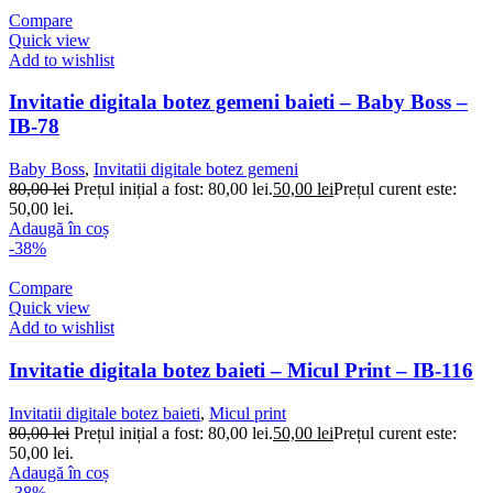
Compare
Quick view
Add to wishlist
Invitatie digitala botez gemeni baieti – Baby Boss –
IB-78
Baby Boss
,
Invitatii digitale botez gemeni
80,00
lei
Prețul inițial a fost: 80,00 lei.
50,00
lei
Prețul curent este:
50,00 lei.
Adaugă în coș
-38%
Compare
Quick view
Add to wishlist
Invitatie digitala botez baieti – Micul Print – IB-116
Invitatii digitale botez baieti
,
Micul print
80,00
lei
Prețul inițial a fost: 80,00 lei.
50,00
lei
Prețul curent este:
50,00 lei.
Adaugă în coș
-38%