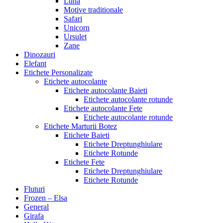
Luna
Motive traditionale
Safari
Unicorn
Ursulet
Zane
Dinozauri
Elefant
Etichete Personalizate
Etichete autocolante
Etichete autocolante Baieti
Etichete autocolante rotunde
Etichete autocolante Fete
Etichete autocolante rotunde
Etichete Marturii Botez
Etichete Baieti
Etichete Dreptunghiulare
Etichete Rotunde
Etichete Fete
Etichete Dreptunghiulare
Etichete Rotunde
Fluturi
Frozen – Elsa
General
Girafa