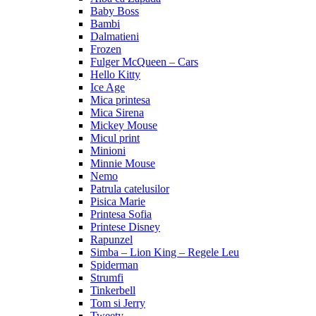
Baby Boss
Bambi
Dalmatieni
Frozen
Fulger McQueen – Cars
Hello Kitty
Ice Age
Mica printesa
Mica Sirena
Mickey Mouse
Micul print
Minioni
Minnie Mouse
Nemo
Patrula catelusilor
Pisica Marie
Printesa Sofia
Printese Disney
Rapunzel
Simba – Lion King – Regele Leu
Spiderman
Strumfi
Tinkerbell
Tom si Jerry
Tweety