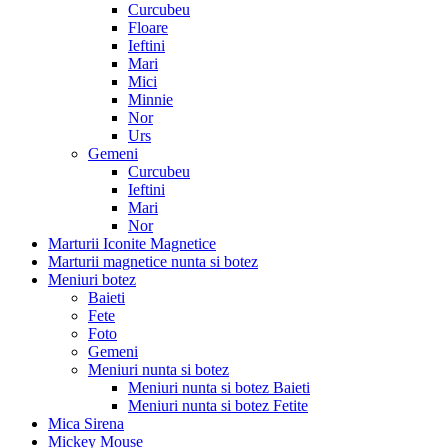
Curcubeu
Floare
Ieftini
Mari
Mici
Minnie
Nor
Urs
Gemeni
Curcubeu
Ieftini
Mari
Nor
Marturii Iconite Magnetice
Marturii magnetice nunta si botez
Meniuri botez
Baieti
Fete
Foto
Gemeni
Meniuri nunta si botez
Meniuri nunta si botez Baieti
Meniuri nunta si botez Fetite
Mica Sirena
Mickey Mouse