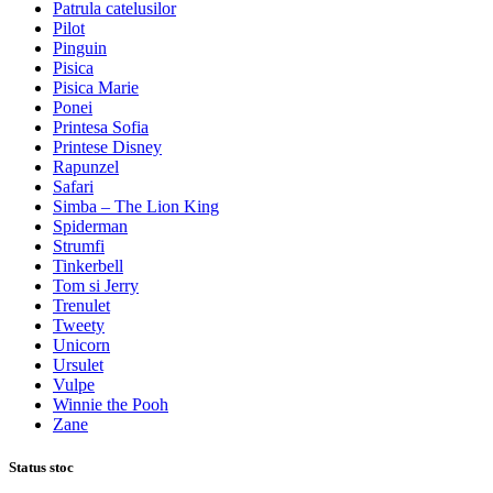
Patrula catelusilor
Pilot
Pinguin
Pisica
Pisica Marie
Ponei
Printesa Sofia
Printese Disney
Rapunzel
Safari
Simba – The Lion King
Spiderman
Strumfi
Tinkerbell
Tom si Jerry
Trenulet
Tweety
Unicorn
Ursulet
Vulpe
Winnie the Pooh
Zane
Status stoc