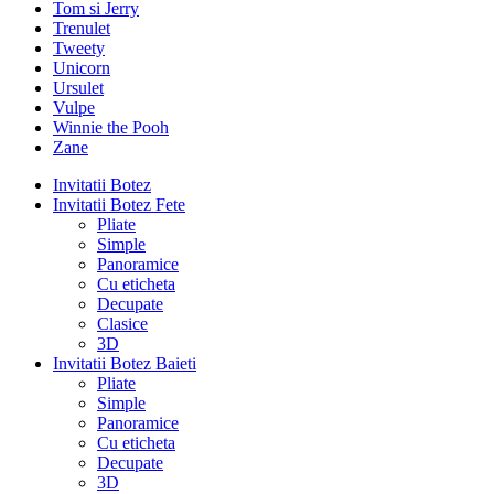
Tom si Jerry
Trenulet
Tweety
Unicorn
Ursulet
Vulpe
Winnie the Pooh
Zane
Invitatii Botez
Invitatii Botez Fete
Pliate
Simple
Panoramice
Cu eticheta
Decupate
Clasice
3D
Invitatii Botez Baieti
Pliate
Simple
Panoramice
Cu eticheta
Decupate
3D