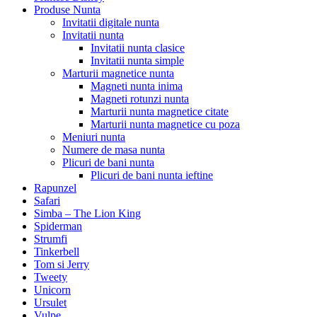
Produse Nunta
Invitatii digitale nunta
Invitatii nunta
Invitatii nunta clasice
Invitatii nunta simple
Marturii magnetice nunta
Magneti nunta inima
Magneti rotunzi nunta
Marturii nunta magnetice citate
Marturii nunta magnetice cu poza
Meniuri nunta
Numere de masa nunta
Plicuri de bani nunta
Plicuri de bani nunta ieftine
Rapunzel
Safari
Simba – The Lion King
Spiderman
Strumfi
Tinkerbell
Tom si Jerry
Tweety
Unicorn
Ursulet
Vulpe