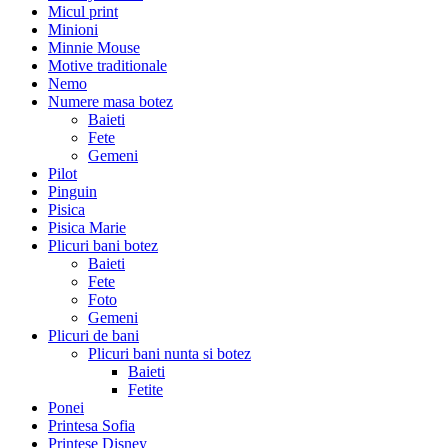
Micul print
Minioni
Minnie Mouse
Motive traditionale
Nemo
Numere masa botez
Baieti
Fete
Gemeni
Pilot
Pinguin
Pisica
Pisica Marie
Plicuri bani botez
Baieti
Fete
Foto
Gemeni
Plicuri de bani
Plicuri bani nunta si botez
Baieti
Fetite
Ponei
Printesa Sofia
Printese Disney