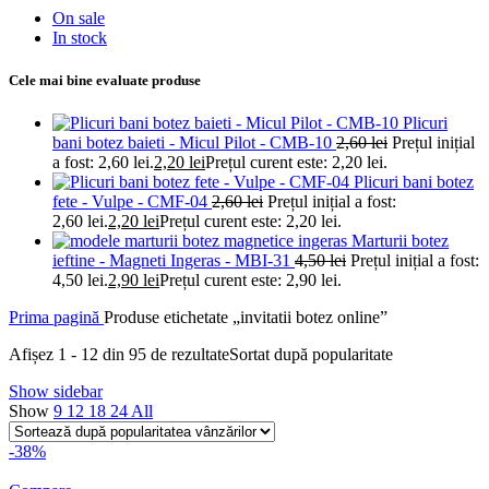
On sale
In stock
Cele mai bine evaluate produse
Plicuri
bani botez baieti - Micul Pilot - CMB-10
2,60
lei
Prețul inițial
a fost: 2,60 lei.
2,20
lei
Prețul curent este: 2,20 lei.
Plicuri bani botez
fete - Vulpe - CMF-04
2,60
lei
Prețul inițial a fost:
2,60 lei.
2,20
lei
Prețul curent este: 2,20 lei.
Marturii botez
ieftine - Magneti Ingeras - MBI-31
4,50
lei
Prețul inițial a fost:
4,50 lei.
2,90
lei
Prețul curent este: 2,90 lei.
Prima pagină
Produse etichetate „invitatii botez online”
Afișez 1 - 12 din 95 de rezultate
Sortat după popularitate
Show sidebar
Show
9
12
18
24
All
-38%