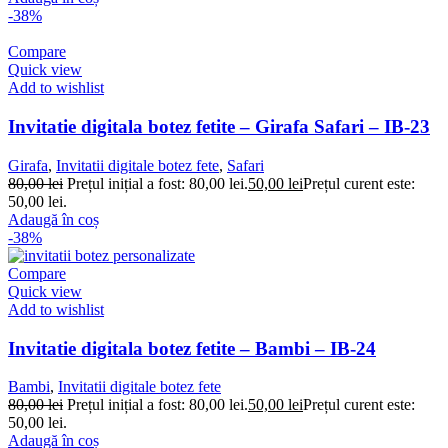
-38%
Compare
Quick view
Add to wishlist
Invitatie digitala botez fetite – Girafa Safari – IB-23
Girafa
,
Invitatii digitale botez fete
,
Safari
80,00
lei
Prețul inițial a fost: 80,00 lei.
50,00
lei
Prețul curent este:
50,00 lei.
Adaugă în coș
-38%
Compare
Quick view
Add to wishlist
Invitatie digitala botez fetite – Bambi – IB-24
Bambi
,
Invitatii digitale botez fete
80,00
lei
Prețul inițial a fost: 80,00 lei.
50,00
lei
Prețul curent este:
50,00 lei.
Adaugă în coș