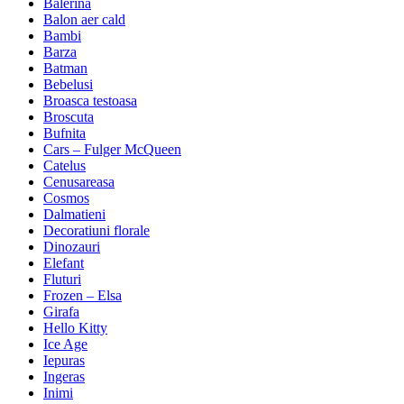
Balerina
Balon aer cald
Bambi
Barza
Batman
Bebelusi
Broasca testoasa
Broscuta
Bufnita
Cars – Fulger McQueen
Catelus
Cenusareasa
Cosmos
Dalmatieni
Decoratiuni florale
Dinozauri
Elefant
Fluturi
Frozen – Elsa
Girafa
Hello Kitty
Ice Age
Iepuras
Ingeras
Inimi