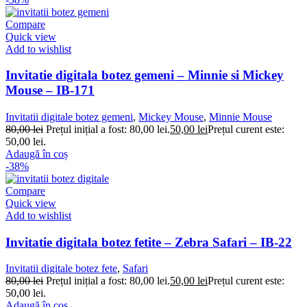
Compare
Quick view
Add to wishlist
Invitatie digitala botez gemeni – Minnie si Mickey
Mouse – IB-171
Invitatii digitale botez gemeni
,
Mickey Mouse
,
Minnie Mouse
80,00
lei
Prețul inițial a fost: 80,00 lei.
50,00
lei
Prețul curent este:
50,00 lei.
Adaugă în coș
-38%
Compare
Quick view
Add to wishlist
Invitatie digitala botez fetite – Zebra Safari – IB-22
Invitatii digitale botez fete
,
Safari
80,00
lei
Prețul inițial a fost: 80,00 lei.
50,00
lei
Prețul curent este:
50,00 lei.
Adaugă în coș