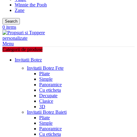
Winnie the Pooh
Zane
Search
0
items
Menu
Categorii de produse
Invitatii Botez
Invitatii Botez Fete
Pliate
Simple
Panoramice
Cu eticheta
Decupate
Clasice
3D
Invitatii Botez Baieti
Pliate
Simple
Panoramice
Cu eticheta