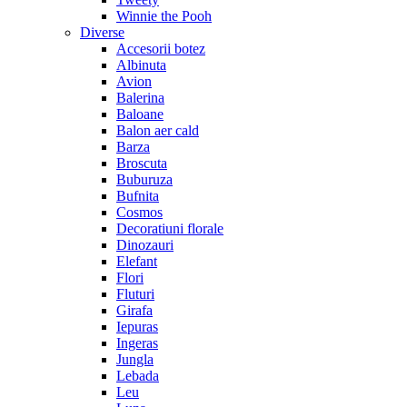
Winnie the Pooh
Diverse
Accesorii botez
Albinuta
Avion
Balerina
Baloane
Balon aer cald
Barza
Broscuta
Buburuza
Bufnita
Cosmos
Decoratiuni florale
Dinozauri
Elefant
Flori
Fluturi
Girafa
Iepuras
Ingeras
Jungla
Lebada
Leu