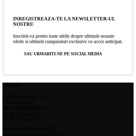
INREGISTREAZA-TE LA NEWSLETTER-UL
NOSTRU
Inscrieti-va pentru toate stirile despre ultimele noastre
oferte si obtineti cumparaturi exclusive cu acces anticipat.
SAU URMARITI-NE PE SOCIAL MEDIA
Date firma
GIFTART SHOP SRL
CUI
: 44645556
REG
: J40/12842/2021
Str. Argentina, nr.25
Sector 1, Bucuresti
Punct lucru BUCURESTI
Str. Dimitrie Racovita 25, Ap.01