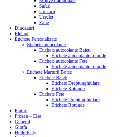
Motive traditionale
Safari
Unicorn
Ursulet
Zane
Dinozauri
Elefant
Etichete Personalizate
Etichete autocolante
Etichete autocolante Baieti
Etichete autocolante rotunde
Etichete autocolante Fete
Etichete autocolante rotunde
Etichete Marturii Botez
Etichete Baieti
Etichete Dreptunghiulare
Etichete Rotunde
Etichete Fete
Etichete Dreptunghiulare
Etichete Rotunde
Fluturi
Frozen – Elsa
General
Girafa
Hello Kitty