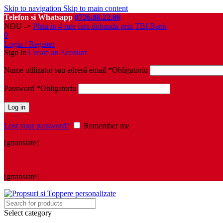
Skip to navigation
Skip to main content
Telefon si Whatsapp
0726.88.22.86
NOU ->
Plata in 4 rate fara dobanda prin TBI Bank
0
Login / Register
Sign in
Create an Account
Nume utilizator sau adresă email
*
Obligatoriu
Password
*
Obligatoriu
Log in
Lost your password?
Remember me
[gtranslate]
[gtranslate]
Select category