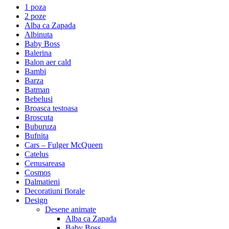
1 poza
2 poze
Alba ca Zapada
Albinuta
Baby Boss
Balerina
Balon aer cald
Bambi
Barza
Batman
Bebelusi
Broasca testoasa
Broscuta
Buburuza
Bufnita
Cars – Fulger McQueen
Catelus
Cenusareasa
Cosmos
Dalmatieni
Decoratiuni florale
Design
Desene animate
Alba ca Zapada
Baby Boss