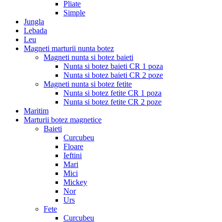
Pliate
Simple
Jungla
Lebada
Leu
Magneti marturii nunta botez
Magneti nunta si botez baieti
Nunta si botez baieti CR 1 poza
Nunta si botez baieti CR 2 poze
Magneti nunta si botez fetite
Nunta si botez fetite CR 1 poza
Nunta si botez fetite CR 2 poze
Maritim
Marturii botez magnetice
Baieti
Curcubeu
Floare
Ieftini
Mari
Mici
Mickey
Nor
Urs
Fete
Curcubeu