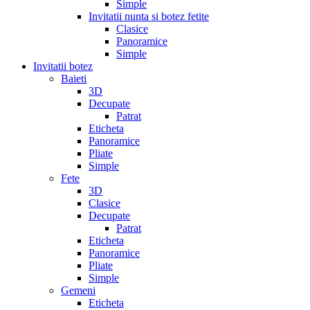
Simple
Invitatii nunta si botez fetite
Clasice
Panoramice
Simple
Invitatii botez
Baieti
3D
Decupate
Patrat
Eticheta
Panoramice
Pliate
Simple
Fete
3D
Clasice
Decupate
Patrat
Eticheta
Panoramice
Pliate
Simple
Gemeni
Eticheta