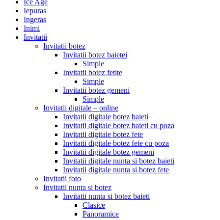
Ice Age
Iepuras
Ingeras
Inimi
Invitatii
Invitatii botez
Invitatii botez baietei
Simple
Invitatii botez fetite
Simple
Invitatii botez gemeni
Simple
Invitatii digitale – online
Invitatii digitale botez baieti
Invitatii digitale botez baieti cu poza
Invitatii digitale botez fete
Invitatii digitale botez fete cu poza
Invitatii digitale botez gemeni
Invitatii digitale nunta si botez baieti
Invitatii digitale nunta si botez fete
Invitatii foto
Invitatii nunta si botez
Invitatii nunta si botez baieti
Clasice
Panoramice