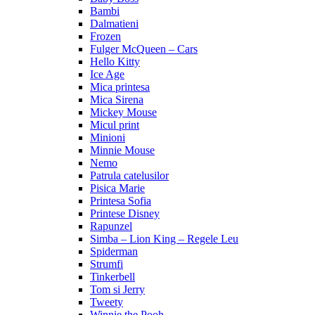
Bambi
Dalmatieni
Frozen
Fulger McQueen – Cars
Hello Kitty
Ice Age
Mica printesa
Mica Sirena
Mickey Mouse
Micul print
Minioni
Minnie Mouse
Nemo
Patrula catelusilor
Pisica Marie
Printesa Sofia
Printese Disney
Rapunzel
Simba – Lion King – Regele Leu
Spiderman
Strumfi
Tinkerbell
Tom si Jerry
Tweety
Winnie the Pooh