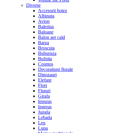
Diverse
Accesorii botez
Albinuta
Avion
Balerina
Baloane
Balon aer cald
Barza
Broscuta
Buburuza
Bufnita
Cosmos
Decoratiuni florale
Dinozauri
Elefant
Flori
Fluturi
Girafa
Iepuras
Ingeras
Jungla
Lebada
Leu
Luna