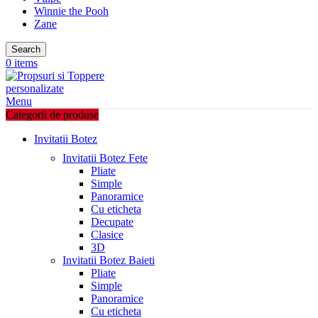
Winnie the Pooh
Zane
Search
0
items
Menu
Categorii de produse
Invitatii Botez
Invitatii Botez Fete
Pliate
Simple
Panoramice
Cu eticheta
Decupate
Clasice
3D
Invitatii Botez Baieti
Pliate
Simple
Panoramice
Cu eticheta