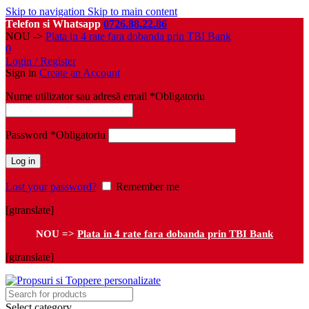
Skip to navigation
Skip to main content
Telefon si Whatsapp
0726.88.22.86
NOU ->
Plata in 4 rate fara dobanda prin TBI Bank
0
Login / Register
Sign in
Create an Account
Nume utilizator sau adresă email
*
Obligatoriu
Password
*
Obligatoriu
Log in
Lost your password?
Remember me
[gtranslate]
NOU =>
Plata in 4 rate fara dobanda prin TBI Bank
[gtranslate]
Select category