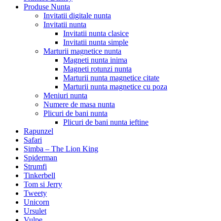
Produse Nunta
Invitatii digitale nunta
Invitatii nunta
Invitatii nunta clasice
Invitatii nunta simple
Marturii magnetice nunta
Magneti nunta inima
Magneti rotunzi nunta
Marturii nunta magnetice citate
Marturii nunta magnetice cu poza
Meniuri nunta
Numere de masa nunta
Plicuri de bani nunta
Plicuri de bani nunta ieftine
Rapunzel
Safari
Simba – The Lion King
Spiderman
Strumfi
Tinkerbell
Tom si Jerry
Tweety
Unicorn
Ursulet
Vulpe