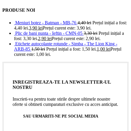
PRODUSE NOI
Meniuri botez - Batman - MB-76
4,40
lei
Prețul inițial a fost:
4,40 lei.
3,90
lei
Prețul curent este: 3,90 lei.
Plic de bani nunta - Ieftin - CMN-05
3,30
lei
Prețul inițial a
fost: 3,30 lei.
2,90
lei
Prețul curent este: 2,90 lei.
Etichete autocolante rotunde - Simba - The Lion King -
ARB-85
1,50
lei
Prețul inițial a fost: 1,50 lei.
1,00
lei
Prețul
curent este: 1,00 lei.
INREGISTREAZA-TE LA NEWSLETTER-UL
NOSTRU
Inscrieti-va pentru toate stirile despre ultimele noastre
oferte si obtineti cumparaturi exclusive cu acces anticipat.
SAU URMARITI-NE PE SOCIAL MEDIA