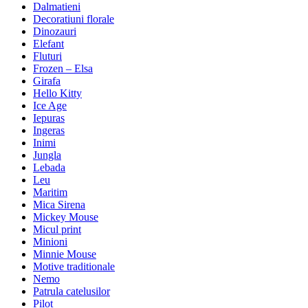
Dalmatieni
Decoratiuni florale
Dinozauri
Elefant
Fluturi
Frozen – Elsa
Girafa
Hello Kitty
Ice Age
Iepuras
Ingeras
Inimi
Jungla
Lebada
Leu
Maritim
Mica Sirena
Mickey Mouse
Micul print
Minioni
Minnie Mouse
Motive traditionale
Nemo
Patrula catelusilor
Pilot