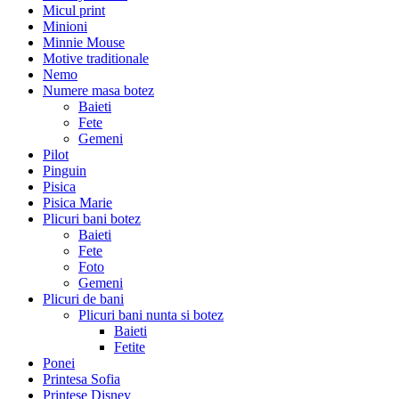
Micul print
Minioni
Minnie Mouse
Motive traditionale
Nemo
Numere masa botez
Baieti
Fete
Gemeni
Pilot
Pinguin
Pisica
Pisica Marie
Plicuri bani botez
Baieti
Fete
Foto
Gemeni
Plicuri de bani
Plicuri bani nunta si botez
Baieti
Fetite
Ponei
Printesa Sofia
Printese Disney