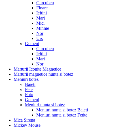
Curcubeu
Floare
Ieftini
Mari
Mici
Minnie
Nor
Urs
Gemeni
Curcubeu
Ieftini
Mari
Nor
Marturii Iconite Magnetice
Marturii magnetice nunta si botez
Meniuri botez
Baieti
Fete
Foto
Gemeni
Meniuri nunta si botez
Meniuri nunta si botez Baieti
Meniuri nunta si botez Fetite
Mica Sirena
Mickey Mouse