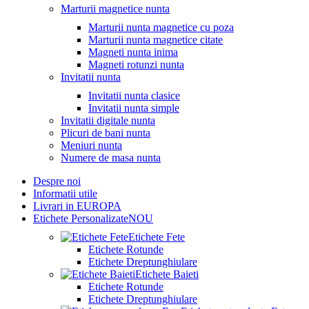
Marturii magnetice nunta
Marturii nunta magnetice cu poza
Marturii nunta magnetice citate
Magneti nunta inima
Magneti rotunzi nunta
Invitatii nunta
Invitatii nunta clasice
Invitatii nunta simple
Invitatii digitale nunta
Plicuri de bani nunta
Meniuri nunta
Numere de masa nunta
Despre noi
Informatii utile
Livrari in EUROPA
Etichete Personalizate
NOU
Etichete Fete
Etichete Rotunde
Etichete Dreptunghiulare
Etichete Baieti
Etichete Rotunde
Etichete Dreptunghiulare