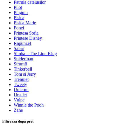
Patrula catelusilor
Pilot
Pinguin
Pisica
Pisica Marie
Ponei
Printesa Sofia
Printese Disney
Rapunzel
Safari
Simba – The Lion King
Spiderman
Strumfi
Tinkerbell
Tom si Jerry
Trenulet
Tweety
Unicorn
Ursulet
Vulpe
Winnie the Pooh
Zane
Filtreaza dupa pret