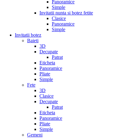
Panoramice
Simple
Invitatii nunta si botez fetite
Clasice
Panoramice
Simple
Invitatii botez
Baieti
3D
Decupate
Patrat
Eticheta
Panoramice
Pliate
Simple
Fete
3D
Clasice
Decupate
Patrat
Eticheta
Panoramice
Pliate
Simple
Gemeni