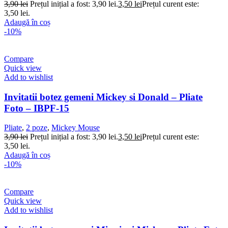
3,90
lei
Prețul inițial a fost: 3,90 lei.
3,50
lei
Prețul curent este:
3,50 lei.
Adaugă în coș
-10%
Compare
Quick view
Add to wishlist
Invitatii botez gemeni Mickey si Donald – Pliate
Foto – IBPF-15
Pliate
,
2 poze
,
Mickey Mouse
3,90
lei
Prețul inițial a fost: 3,90 lei.
3,50
lei
Prețul curent este:
3,50 lei.
Adaugă în coș
-10%
Compare
Quick view
Add to wishlist