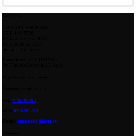
Date firma
GIFTART SHOP SRL
CUI
: 44645556
REG
: J40/12842/2021
Str. Argentina, nr.25
Sector 1, Bucuresti
Punct lucru BUCURESTI
Str. Dimitrie Racovita 25, Ap.01
Ne gasiti si pe social media
Pentru informatii comenzi
Tel:
0726882286
WH:
0726882286
Email:
comenzi@giftart.ro
Parteneri