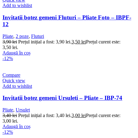
Add to wishlist
Invitatii botez gemeni Fluturi – Pliate Foto – IBPF-
12
Pliate
,
2 poze
,
Fluturi
3,90
lei
Prețul inițial a fost: 3,90 lei.
3,50
lei
Prețul curent este:
3,50 lei.
Adaugă în coș
-12%
Compare
Quick view
Add to wishlist
Invitatii botez gemeni Ursuleti – Pliate – IBP-74
Pliate
,
Ursulet
3,40
lei
Prețul inițial a fost: 3,40 lei.
3,00
lei
Prețul curent este:
3,00 lei.
Adaugă în coș
-12%