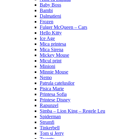
Baby Boss
Bambi
Dalmatieni
Frozen
Fulger McQueen – Cars
Hello Kitty
Ice Age
Mica printesa
Mica Sirena
Mickey Mouse
Micul print
Minioni
Minnie Mouse
Nemo
Patrula catelusilor
Pisica Marie
Printesa Sofia
Printese Disney
Rapunzel
Simba – Lion King – Regele Leu
Spiderman
Strumfi
Tinkerbell
Tom si Jerry
Tweety