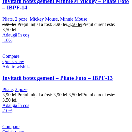
Invitatii botez gemeni Minnie si Mickey – Pliate Foto
– IBPF-14
Pliate
,
2 poze
,
Mickey Mouse
,
Minnie Mouse
3,90
lei
Prețul inițial a fost: 3,90 lei.
3,50
lei
Prețul curent este:
3,50 lei.
Adaugă în coș
-10%
Compare
Quick view
Add to wishlist
Invitatii botez gemeni – Pliate Foto – IBPF-13
Pliate
,
2 poze
3,90
lei
Prețul inițial a fost: 3,90 lei.
3,50
lei
Prețul curent este:
3,50 lei.
Adaugă în coș
-10%
Compare
Quick view