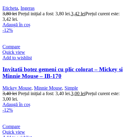
Eticheta
,
Ingeras
3,80
lei
Prețul inițial a fost: 3,80 lei.
3,42
lei
Prețul curent este:
3,42 lei.
Adaugă în coș
-12%
Compare
Quick view
Add to wishlist
Invitatii botez gemeni cu plic colorat – Mickey si
Minnie Mouse – IB-170
Mickey Mouse
,
Minnie Mouse
,
Simple
3,40
lei
Prețul inițial a fost: 3,40 lei.
3,00
lei
Prețul curent este:
3,00 lei.
Adaugă în coș
-12%
Compare
Quick view