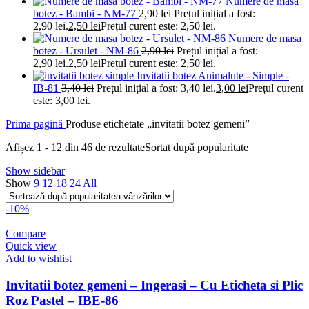
Numere de masa
botez - Bambi - NM-77
2,90
lei
Prețul inițial a fost:
2,90 lei.
2,50
lei
Prețul curent este: 2,50 lei.
Numere de masa
botez - Ursulet - NM-86
2,90
lei
Prețul inițial a fost:
2,90 lei.
2,50
lei
Prețul curent este: 2,50 lei.
Invitatii botez Animalute - Simple -
IB-81
3,40
lei
Prețul inițial a fost: 3,40 lei.
3,00
lei
Prețul curent
este: 3,00 lei.
Prima pagină
Produse etichetate „invitatii botez gemeni”
Afișez 1 - 12 din 46 de rezultate
Sortat după popularitate
Show sidebar
Show
9
12
18
24
All
-10%
Compare
Quick view
Add to wishlist
Invitatii botez gemeni – Ingerasi – Cu Eticheta si Plic
Roz Pastel – IBE-86