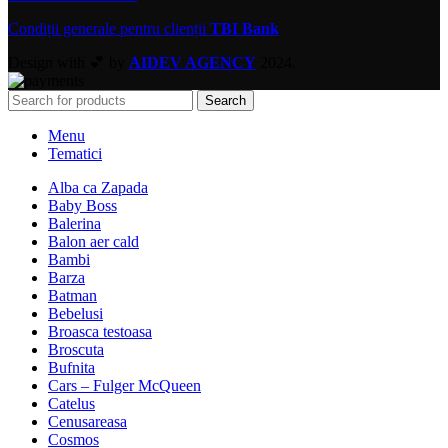
Condiții generale pentru clienții
TBI Bank
Design with 💕 by
AIDEV AGENCY
2024.
Search
Menu
Tematici
Alba ca Zapada
Baby Boss
Balerina
Balon aer cald
Bambi
Barza
Batman
Bebelusi
Broasca testoasa
Broscuta
Bufnita
Cars – Fulger McQueen
Catelus
Cenusareasa
Cosmos