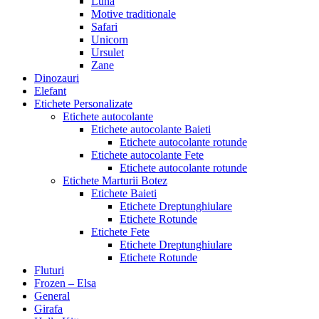
Luna
Motive traditionale
Safari
Unicorn
Ursulet
Zane
Dinozauri
Elefant
Etichete Personalizate
Etichete autocolante
Etichete autocolante Baieti
Etichete autocolante rotunde
Etichete autocolante Fete
Etichete autocolante rotunde
Etichete Marturii Botez
Etichete Baieti
Etichete Dreptunghiulare
Etichete Rotunde
Etichete Fete
Etichete Dreptunghiulare
Etichete Rotunde
Fluturi
Frozen – Elsa
General
Girafa