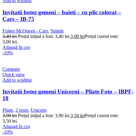
Add to wishlist
Invitatii botez gemeni – baieti – cu plic colorat –
Cars – IB-75
Fulger McQueen - Cars
,
Simple
3,40
lei
Prețul inițial a fost: 3,40 lei.
3,00
lei
Prețul curent este:
3,00 lei.
Adaugă în coș
-10%
Compare
Quick view
Add to wishlist
Invitatii botez gemeni Unicorni – Pliate Foto – IBPF-
18
Pliate
,
2 poze
,
Unicorn
3,90
lei
Prețul inițial a fost: 3,90 lei.
3,50
lei
Prețul curent este:
3,50 lei.
Adaugă în coș
-10%