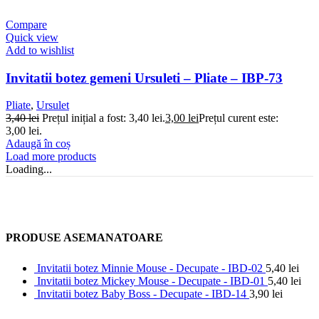
Compare
Quick view
Add to wishlist
Invitatii botez gemeni Ursuleti – Pliate – IBP-73
Pliate
,
Ursulet
3,40
lei
Prețul inițial a fost: 3,40 lei.
3,00
lei
Prețul curent este:
3,00 lei.
Adaugă în coș
Load more products
Loading...
PRODUSE ASEMANATOARE
Invitatii botez Minnie Mouse - Decupate - IBD-02
5,40
lei
Invitatii botez Mickey Mouse - Decupate - IBD-01
5,40
lei
Invitatii botez Baby Boss - Decupate - IBD-14
3,90
lei