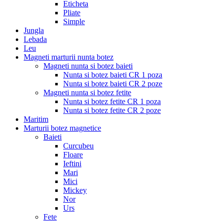
Eticheta
Pliate
Simple
Jungla
Lebada
Leu
Magneti marturii nunta botez
Magneti nunta si botez baieti
Nunta si botez baieti CR 1 poza
Nunta si botez baieti CR 2 poze
Magneti nunta si botez fetite
Nunta si botez fetite CR 1 poza
Nunta si botez fetite CR 2 poze
Maritim
Marturii botez magnetice
Baieti
Curcubeu
Floare
Ieftini
Mari
Mici
Mickey
Nor
Urs
Fete