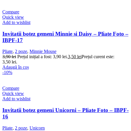
Compare
Quick view
Add to wishlist
Invitatii botez gemeni Minnie si Daisy – Pliate Foto –
IBPF-17
Pliate
,
2 poze
,
Minnie Mouse
3,90
lei
Prețul inițial a fost: 3,90 lei.
3,50
lei
Prețul curent este:
3,50 lei.
Adaugă în coș
-10%
Compare
Quick view
Add to wishlist
Invitatii botez gemeni Unicorni – Pliate Foto – IBPF-
16
Pliate
,
2 poze
,
Unicorn