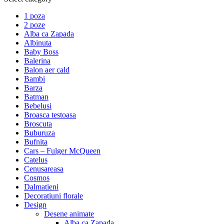
1 poza
2 poze
Alba ca Zapada
Albinuta
Baby Boss
Balerina
Balon aer cald
Bambi
Barza
Batman
Bebelusi
Broasca testoasa
Broscuta
Buburuza
Bufnita
Cars – Fulger McQueen
Catelus
Cenusareasa
Cosmos
Dalmatieni
Decoratiuni florale
Design
Desene animate
Alba ca Zapada