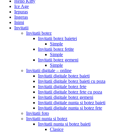
Hello Kitty
Ice Age
Iepuras
Ingeras
Inimi
Invitatii
Invitatii botez
Invitatii botez baietei
Simple
Invitatii botez fetite
Simple
Invitatii botez gemeni
Simple
Invitatii digitale – online
Invitatii digitale botez baieti
Invitatii digitale botez baieti cu poza
Invitatii digitale botez fete
Invitatii digitale botez fete cu poza
Invitatii digitale botez gemeni
Invitatii digitale nunta si botez baieti
Invitatii digitale nunta si botez fete
Invitatii foto
Invitatii nunta si botez
Invitatii nunta si botez baieti
Clasice