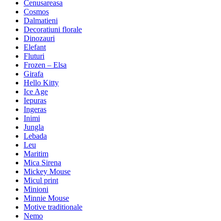
Cenusareasa
Cosmos
Dalmatieni
Decoratiuni florale
Dinozauri
Elefant
Fluturi
Frozen – Elsa
Girafa
Hello Kitty
Ice Age
Iepuras
Ingeras
Inimi
Jungla
Lebada
Leu
Maritim
Mica Sirena
Mickey Mouse
Micul print
Minioni
Minnie Mouse
Motive traditionale
Nemo