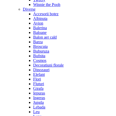
Winnie the Pooh
Diverse
Accesorii botez
Albinuta
Avion
Balerina
Baloane
Balon aer cald
Barza
Broscuta
Buburuza
Bufnita
Cosmos
Decoratiuni florale
Dinozauri
Elefant
Flori
Fluturi
Girafa
Iepuras
Ingeras
Jungla
Lebada
Leu