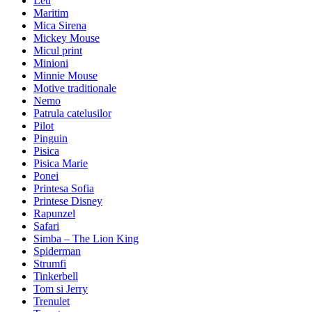
Leu
Maritim
Mica Sirena
Mickey Mouse
Micul print
Minioni
Minnie Mouse
Motive traditionale
Nemo
Patrula catelusilor
Pilot
Pinguin
Pisica
Pisica Marie
Ponei
Printesa Sofia
Printese Disney
Rapunzel
Safari
Simba – The Lion King
Spiderman
Strumfi
Tinkerbell
Tom si Jerry
Trenulet