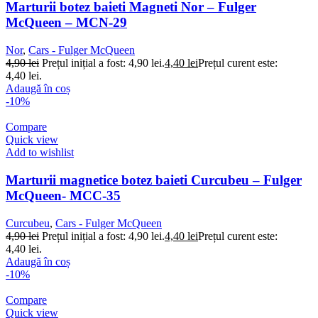
Marturii botez baieti Magneti Nor – Fulger
McQueen – MCN-29
Nor
,
Cars - Fulger McQueen
4,90
lei
Prețul inițial a fost: 4,90 lei.
4,40
lei
Prețul curent este:
4,40 lei.
Adaugă în coș
-10%
Compare
Quick view
Add to wishlist
Marturii magnetice botez baieti Curcubeu – Fulger
McQueen- MCC-35
Curcubeu
,
Cars - Fulger McQueen
4,90
lei
Prețul inițial a fost: 4,90 lei.
4,40
lei
Prețul curent este:
4,40 lei.
Adaugă în coș
-10%
Compare
Quick view