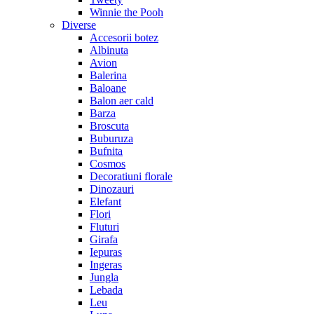
Winnie the Pooh
Diverse
Accesorii botez
Albinuta
Avion
Balerina
Baloane
Balon aer cald
Barza
Broscuta
Buburuza
Bufnita
Cosmos
Decoratiuni florale
Dinozauri
Elefant
Flori
Fluturi
Girafa
Iepuras
Ingeras
Jungla
Lebada
Leu