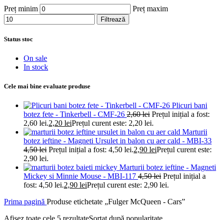
Preț minim
Preț maxim
Filtrează
Status stoc
On sale
In stock
Cele mai bine evaluate produse
Plicuri bani
botez fete - Tinkerbell - CMF-26
2,60
lei
Prețul inițial a fost:
2,60 lei.
2,20
lei
Prețul curent este: 2,20 lei.
Marturii
botez ieftine - Magneti Ursulet in balon cu aer cald - MBI-33
4,50
lei
Prețul inițial a fost: 4,50 lei.
2,90
lei
Prețul curent este:
2,90 lei.
Marturii botez ieftine - Magneti
Mickey si Minnie Mouse - MBI-117
4,50
lei
Prețul inițial a
fost: 4,50 lei.
2,90
lei
Prețul curent este: 2,90 lei.
Prima pagină
Produse etichetate „Fulger McQueen - Cars”
Afișez toate cele 5 rezultate
Sortat după popularitate