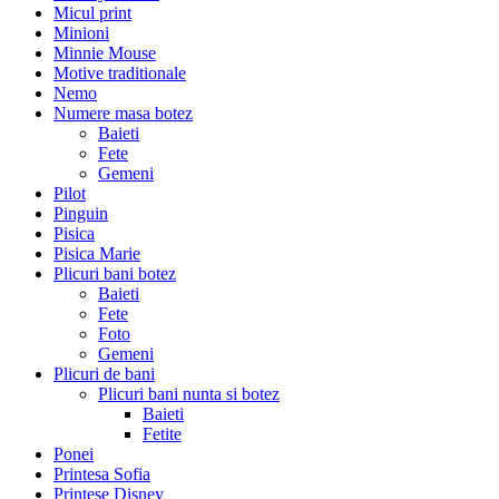
Micul print
Minioni
Minnie Mouse
Motive traditionale
Nemo
Numere masa botez
Baieti
Fete
Gemeni
Pilot
Pinguin
Pisica
Pisica Marie
Plicuri bani botez
Baieti
Fete
Foto
Gemeni
Plicuri de bani
Plicuri bani nunta si botez
Baieti
Fetite
Ponei
Printesa Sofia
Printese Disney