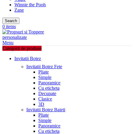
Winnie the Pooh
Zane
Search
0
items
Menu
Categorii de produse
Invitatii Botez
Invitatii Botez Fete
Pliate
Simple
Panoramice
Cu eticheta
Decupate
Clasice
3D
Invitatii Botez Baieti
Pliate
Simple
Panoramice
Cu eticheta