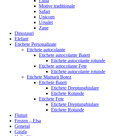
Luna
Motive traditionale
Safari
Unicorn
Ursulet
Zane
Dinozauri
Elefant
Etichete Personalizate
Etichete autocolante
Etichete autocolante Baieti
Etichete autocolante rotunde
Etichete autocolante Fete
Etichete autocolante rotunde
Etichete Marturii Botez
Etichete Baieti
Etichete Dreptunghiulare
Etichete Rotunde
Etichete Fete
Etichete Dreptunghiulare
Etichete Rotunde
Fluturi
Frozen – Elsa
General
Girafa