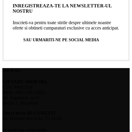
INREGISTREAZA-TE LA NEWSLETTER-UL
NOSTRU
Inscrieti-va pentru toate stirile despre ultimele noastre
oferte si obtineti cumparaturi exclusive cu acces anticipat.
SAU URMARITI-NE PE SOCIAL MEDIA
Date firma
GIFTART SHOP SRL
CUI
: 44645556
REG
: J40/12842/2021
Str. Argentina, nr.25
Sector 1, Bucuresti
Punct lucru BUCURESTI
Str. Dimitrie Racovita 25, Ap.01
Ne gasiti si pe social media