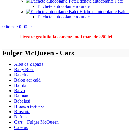
Etichete autocolante Fete
Etichete autocolante rotunde
Etichete autocolante Baieti
Etichete autocolante rotunde
0
items
/
0,00
lei
Livrare gratuita la comenzi mai mari de 350 lei
Fulger McQueen - Cars
Alba ca Zapada
Baby Boss
Balerina
Balon aer cald
Bambi
Barza
Batman
Bebelusi
Broasca testoasa
Broscuta
Bufnita
Cars – Fulger McQueen
Catelus