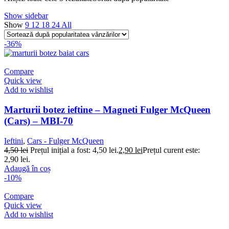
Show sidebar
Show
9
12
18
24
All
-36%
Compare
Quick view
Add to wishlist
Marturii botez ieftine – Magneti Fulger McQueen
(Cars) – MBI-70
Ieftini
,
Cars - Fulger McQueen
4,50
lei
Prețul inițial a fost: 4,50 lei.
2,90
lei
Prețul curent este:
2,90 lei.
Adaugă în coș
-10%
Compare
Quick view
Add to wishlist