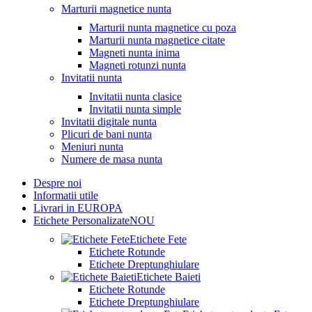
Marturii magnetice nunta
Marturii nunta magnetice cu poza
Marturii nunta magnetice citate
Magneti nunta inima
Magneti rotunzi nunta
Invitatii nunta
Invitatii nunta clasice
Invitatii nunta simple
Invitatii digitale nunta
Plicuri de bani nunta
Meniuri nunta
Numere de masa nunta
Despre noi
Informatii utile
Livrari in EUROPA
Etichete Personalizate
NOU
Etichete Fete
Etichete Rotunde
Etichete Dreptunghiulare
Etichete Baieti
Etichete Rotunde
Etichete Dreptunghiulare