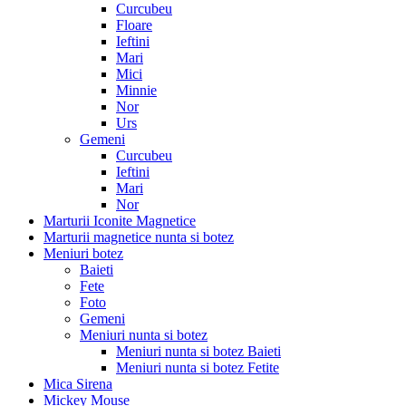
Curcubeu
Floare
Ieftini
Mari
Mici
Minnie
Nor
Urs
Gemeni
Curcubeu
Ieftini
Mari
Nor
Marturii Iconite Magnetice
Marturii magnetice nunta si botez
Meniuri botez
Baieti
Fete
Foto
Gemeni
Meniuri nunta si botez
Meniuri nunta si botez Baieti
Meniuri nunta si botez Fetite
Mica Sirena
Mickey Mouse