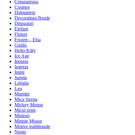
Cenusareasa
Cosmos
Dalmatieni
Decoratiuni florale
Dinozauri
Elefant
Fluturi
Frozen – Elsa
Girafa
Hello Kitty
Ice Age
Iepuras
Ingeras
Inimi
Jungla
Lebada
Leu
Maritim
Mica Sirena
Mickey Mouse
Micul print
Minioni
Minnie Mouse
Motive traditionale
Nemo