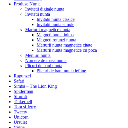
Produse Nunta
Invitatii digitale nunta
Invitatii nunta
Invitatii nunta clasice
Invitatii nunta simple
Marturii magnetice nunta
Magneti nunta inima
Magneti rotunzi nunta
Marturii nunta magnetice citate
Marturii nunta magnetice cu poza
Meniuri nunta
Numere de masa nunta
Plicuri de bani nunta
Plicuri de bani nunta ieftine
Rapunzel
Safari
Simba – The Lion King
Spiderman
Strumfi
Tinkerbell
Tom si Jerry
Tweety
Unicorn
Ursulet
Vulpe