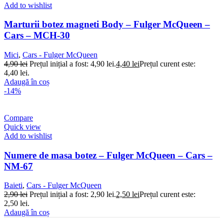
Add to wishlist
Marturii botez magneti Body – Fulger McQueen –
Cars – MCH-30
Mici
,
Cars - Fulger McQueen
4,90
lei
Prețul inițial a fost: 4,90 lei.
4,40
lei
Prețul curent este:
4,40 lei.
Adaugă în coș
-14%
Compare
Quick view
Add to wishlist
Numere de masa botez – Fulger McQueen – Cars –
NM-67
Baieti
,
Cars - Fulger McQueen
2,90
lei
Prețul inițial a fost: 2,90 lei.
2,50
lei
Prețul curent este:
2,50 lei.
Adaugă în coș