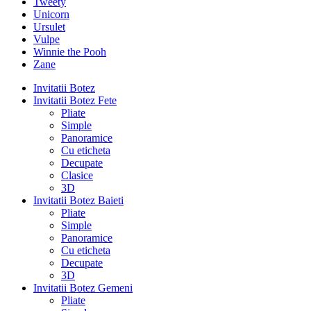
Tweety
Unicorn
Ursulet
Vulpe
Winnie the Pooh
Zane
Invitatii Botez
Invitatii Botez Fete
Pliate
Simple
Panoramice
Cu eticheta
Decupate
Clasice
3D
Invitatii Botez Baieti
Pliate
Simple
Panoramice
Cu eticheta
Decupate
3D
Invitatii Botez Gemeni
Pliate