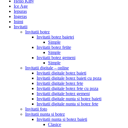
Hello Kitty
Ice Age
Iepuras
Ingeras
Inimi
Invitatii
Invitatii botez
Invitatii botez baietei
Simple
Invitatii botez fetite
Simple
Invitatii botez gemeni
Simple
Invitatii digitale – online
Invitatii digitale botez baieti
Invitatii digitale botez baieti cu poza
Invitatii digitale botez fete
Invitatii digitale botez fete cu poza
Invitatii digitale botez gemeni
Invitatii digitale nunta si botez baieti
Invitatii digitale nunta si botez fete
Invitatii foto
Invitatii nunta si botez
Invitatii nunta si botez baieti
Clasice