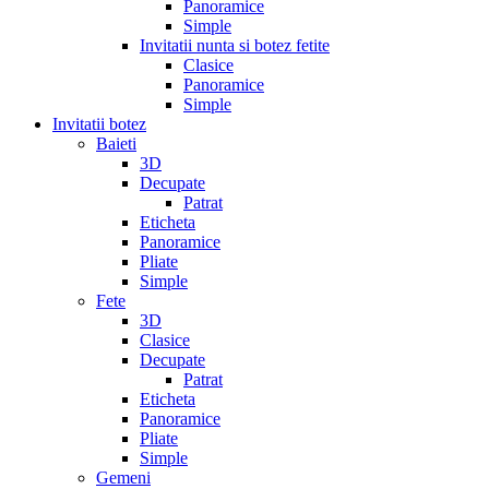
Panoramice
Simple
Invitatii nunta si botez fetite
Clasice
Panoramice
Simple
Invitatii botez
Baieti
3D
Decupate
Patrat
Eticheta
Panoramice
Pliate
Simple
Fete
3D
Clasice
Decupate
Patrat
Eticheta
Panoramice
Pliate
Simple
Gemeni