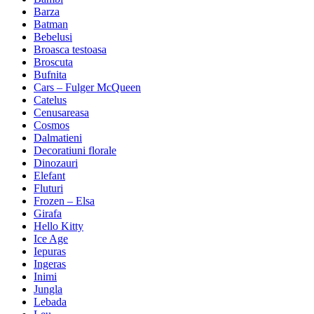
Barza
Batman
Bebelusi
Broasca testoasa
Broscuta
Bufnita
Cars – Fulger McQueen
Catelus
Cenusareasa
Cosmos
Dalmatieni
Decoratiuni florale
Dinozauri
Elefant
Fluturi
Frozen – Elsa
Girafa
Hello Kitty
Ice Age
Iepuras
Ingeras
Inimi
Jungla
Lebada