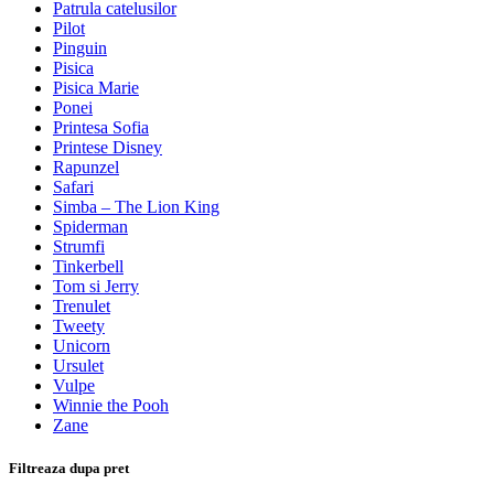
Patrula catelusilor
Pilot
Pinguin
Pisica
Pisica Marie
Ponei
Printesa Sofia
Printese Disney
Rapunzel
Safari
Simba – The Lion King
Spiderman
Strumfi
Tinkerbell
Tom si Jerry
Trenulet
Tweety
Unicorn
Ursulet
Vulpe
Winnie the Pooh
Zane
Filtreaza dupa pret