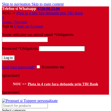
Skip to navigation
Skip to main content
Telefon si Whatsapp
0726.88.22.86
NOU ->
Plata in 4 rate fara dobanda prin TBI Bank
0
Login / Register
Sign in
Create an Account
Nume utilizator sau adresă email
*
Obligatoriu
Password
*
Obligatoriu
Log in
Lost your password?
Remember me
[gtranslate]
NOU =>
Plata in 4 rate fara dobanda prin TBI Bank
[gtranslate]
Select category