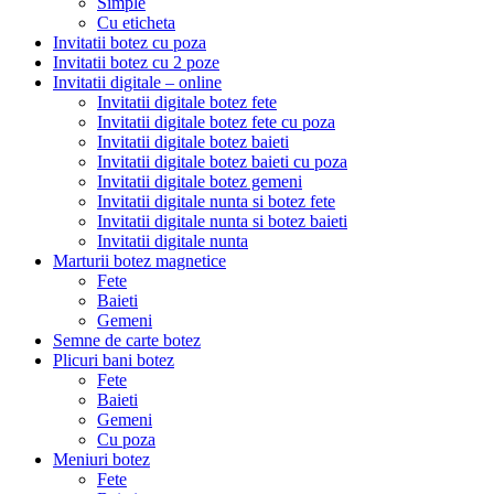
Simple
Cu eticheta
Invitatii botez cu poza
Invitatii botez cu 2 poze
Invitatii digitale – online
Invitatii digitale botez fete
Invitatii digitale botez fete cu poza
Invitatii digitale botez baieti
Invitatii digitale botez baieti cu poza
Invitatii digitale botez gemeni
Invitatii digitale nunta si botez fete
Invitatii digitale nunta si botez baieti
Invitatii digitale nunta
Marturii botez magnetice
Fete
Baieti
Gemeni
Semne de carte botez
Plicuri bani botez
Fete
Baieti
Gemeni
Cu poza
Meniuri botez
Fete