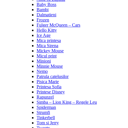
Baby Boss
Bambi
Dalmatieni
Frozen
Fulger McQueen – Cars
Hello Kitty
Ice Age
Mica printesa
Mica Sirena
Mickey Mouse
Micul print
Minioni
Minnie Mouse
Nemo
Patrula catelusilor
Pisica Marie
Printesa Sofia
Printese Disney
Rapunzel
Simba – Lion King – Regele Leu
Spiderman
Strumfi
Tinkerbell
Tom si Jerry
Tweety