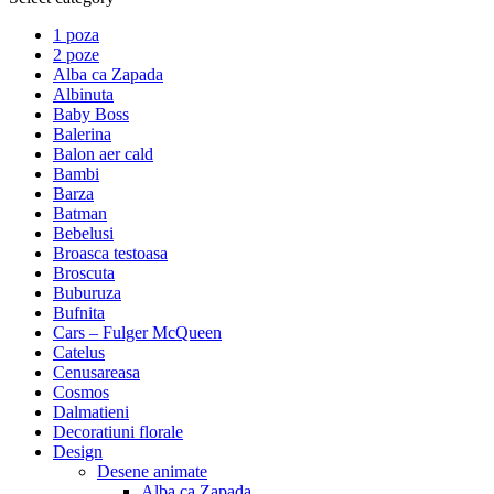
1 poza
2 poze
Alba ca Zapada
Albinuta
Baby Boss
Balerina
Balon aer cald
Bambi
Barza
Batman
Bebelusi
Broasca testoasa
Broscuta
Buburuza
Bufnita
Cars – Fulger McQueen
Catelus
Cenusareasa
Cosmos
Dalmatieni
Decoratiuni florale
Design
Desene animate
Alba ca Zapada