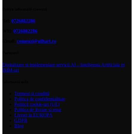
Pentru informatii comenzi
Tel:
0726882286
WH:
0726882286
Email:
comenzi@giftart.ro
Parteneri
Digitalizare si implementare servicii AI – Inteligenta Artificiala pt
IMM-uri
Informatii utile
Termeni si conditii
Politica de confidentialitate
Politică cookie-uri (UE)
Politica de livrare si retur
Livrari in EUROPA
GDPR
Blog