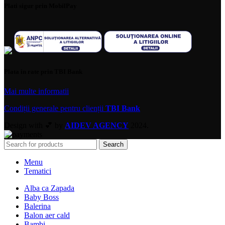
Plati sigur prin MobilPay
Plata in rate prin TBI Bank
Mai multe informatii
Condiții generale pentru clienții
TBI Bank
Design with 💕 by
AIDEV AGENCY
2024.
Search
Menu
Tematici
Alba ca Zapada
Baby Boss
Balerina
Balon aer cald
Bambi