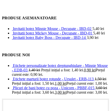
PRODUSE ASEMANATOARE
Invitatii botez Minnie Mouse - Decupate - IBD-02
5,40
lei
Invitatii botez Mickey Mouse - Decupate - IBD-01
5,40
lei
Invitatii botez Baby Boss - Decupate - IBD-14
3,90
lei
PRODUSE NOI
Etichete personalizate botez dreptunghiulare - Minnie Mouse
- EDB-03
1,40
lei
Prețul inițial a fost: 1,40 lei.
0,90
lei
Prețul
curent este: 0,90 lei.
Etichete marturii botez rotunde - Ursulet - ERB-113
1,50
lei
Prețul inițial a fost: 1,50 lei.
1,00
lei
Prețul curent este: 1,00 lei.
Plicuri de bani botez cu poza - Unicorn - PBBF-015
3,60
lei
Prețul inițial a fost: 3,60 lei.
3,00
lei
Prețul curent este: 3,00 lei.