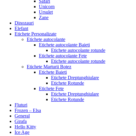
Safari
Unicorn
Ursulet
Zane
Dinozauri
Elefant
Etichete Personalizate
Etichete autocolante
Etichete autocolante Baieti
Etichete autocolante rotunde
Etichete autocolante Fete
Etichete autocolante rotunde
Etichete Marturii Botez
Etichete Baieti
Etichete Dreptunghiulare
Etichete Rotunde
Etichete Fete
Etichete Dreptunghiulare
Etichete Rotunde
Fluturi
Frozen – Elsa
General
Girafa
Hello Kitty
Ice Age